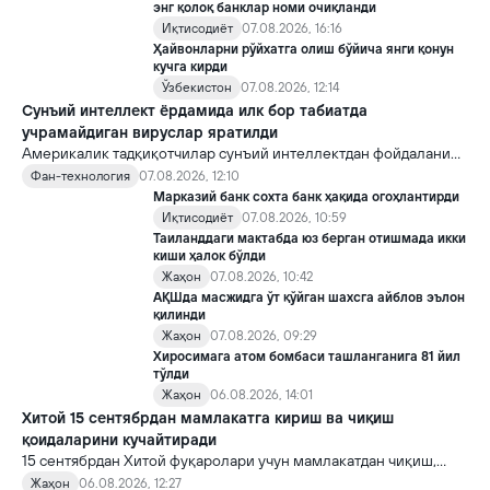
Кремлда ворислик жангига олиб келиши мумкин.
энг қолоқ банклар номи очиқланди
Иқтисодиёт
07.08.2026, 16:16
Ҳайвонларни рўйхатга олиш бўйича янги қонун
кучга кирди
Ўзбекистон
07.08.2026, 12:14
Сунъий интеллект ёрдамида илк бор табиатда
учрамайдиган вируслар яратилди
Америкалик тадқиқотчилар сунъий интеллектдан фойдаланиб
16 та вирус яратди. Бу кашфиёт янги ютуқларга умид уйғотиш
Фан-технология
07.08.2026, 12:10
билан бирга, ундан нотўғри мақсадда фойдаланиш борасидаги
Марказий банк сохта банк ҳақида огоҳлантирди
хавотирларни ҳам кучайтирмоқда.
Иқтисодиёт
07.08.2026, 10:59
Таиланддаги мактабда юз берган отишмада икки
киши ҳалок бўлди
Жаҳон
07.08.2026, 10:42
АҚШда масжидга ўт қўйган шахсга айблов эълон
қилинди
Жаҳон
07.08.2026, 09:29
Хиросимага атом бомбаси ташланганига 81 йил
тўлди
Жаҳон
06.08.2026, 14:01
Хитой 15 сентябрдан мамлакатга кириш ва чиқиш
қоидаларини кучайтиради
15 сентябрдан Хитой фуқаролари учун мамлакатдан чиқиш,
хорижликлар учун эса Хитойга кириш тартиби бўйича янги
Жаҳон
06.08.2026, 12:27