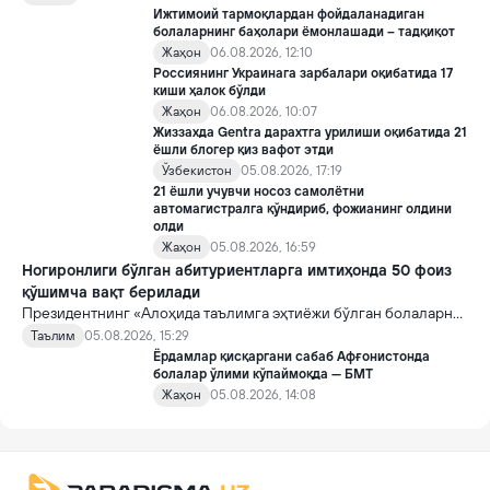
қоидалар кучга киради.
Ижтимоий тармоқлардан фойдаланадиган
болаларнинг баҳолари ёмонлашади – тадқиқот
Жаҳон
06.08.2026, 12:10
Россиянинг Украинага зарбалари оқибатида 17
киши ҳалок бўлди
Жаҳон
06.08.2026, 10:07
Жиззахда Gentra дарахтга урилиши оқибатида 21
ёшли блогер қиз вафот этди
Ўзбекистон
05.08.2026, 17:19
21 ёшли учувчи носоз самолётни
автомагистралга қўндириб, фожианинг олдини
олди
Жаҳон
05.08.2026, 16:59
Ногиронлиги бўлган абитуриентларга имтиҳонда 50 фоиз
қўшимча вақт берилади
Президентнинг «Алоҳида таълимга эҳтиёжи бўлган болаларни
таълим ва ижтимоий хизматлар билан қамраб олиш тизимини
Таълим
05.08.2026, 15:29
такомиллаштириш бўйича қўшимча чора-тадбирлар
Ёрдамлар қисқаргани сабаб Афғонистонда
тўғрисида»ги қарори билан инклюзив таълим соҳасида қатор
болалар ўлими кўпаймоқда — БМТ
янги механизмлар жорий этилади.
Жаҳон
05.08.2026, 14:08