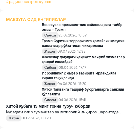
#радиоэлектрон кураш
МАВЗУГА ОИД ЯНГИЛИКЛАР
Венесуэла президентлик сайловларига тайёр
эмас – Трамп
Сиёсат
25.07.2026, 10:59
Трамп Сурияни терроризмга ҳомийлик қилувчи
давлатлар рўйхатидан чиқармоқда
Жаҳон
09.07.2026, 12:38
Жосуслар ҳақидаги ҳақиқат: махфий хизматлар
қандай ишлайди?
Сиёсат
08.06.2026, 17:17
Исроилнинг 2 нафар вазирига Ирландияга
кириш тақиқланди
Жаҳон
06.06.2026, 15:20
Хитой Тайванга ташриф буюрганларга санкция
қўллаяпти
Сиёсат
04.06.2026, 15:41
Хитой Кубага 15 минг тонна гуруч юборди
Кубадаги оғир гуманитар ва иқтисодий инқироз шароитида
Хитой мамлакатга озиқ-овқат ёрдамининг биринчи партиясини
Жаҳон
01.06.2026, 08:20
етказиб берди.