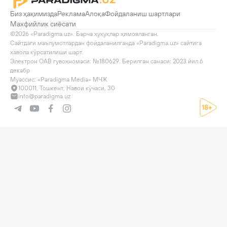
Биз ҳақимизда
Реклама
Алоқа
Фойдаланиш шартлари
Махфийлик сиёсати
©2026 «Paradigma.uz». Барча ҳуқуқлар ҳимояланган.

Сайтдаги маълумотлардан фойдаланилганда «Paradigma.uz» сайтига 
хавола кўрсатилиши шарт.

Электрон ОАВ гувоҳномаси: №180629. Берилган санаси: 2023 йил 6 
декабр

Муассис: «Paradigma Media» МЧЖ
100011, Тошкент, Навои кўчаси, 30
info@paradigma.uz