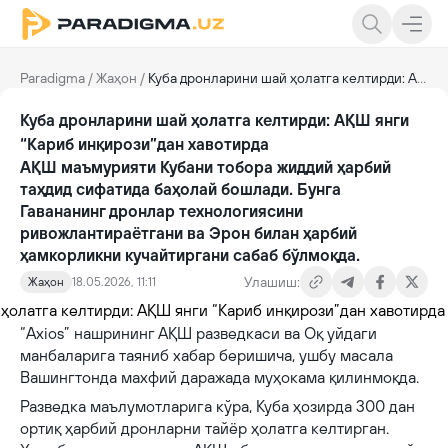
Paradigma
/
Жаҳон
/
Куба дронларини шай ҳолатга келтирди: АҚШ янги “Кариб инқирози”дан хавотирда
Куба дронларини шай ҳолатга келтирди: АҚШ янги
“Кариб инқирози”дан хавотирда
АҚШ маъмурияти Кубани тобора жиддий ҳарбий
таҳдид сифатида баҳолай бошлади. Бунга
Гавананинг дронлар технологиясини
ривожлантираётгани ва Эрон билан ҳарбий
ҳамкорликни кучайтиргани сабаб бўлмоқда.
Улашиш:
Жаҳон
18.05.2026, 11:11
“Axios” нашрининг АҚШ разведкаси ва Оқ уйдаги
манбаларига таяниб хабар беришича, ушбу масала
Вашингтонда махфий даражада муҳокама қилинмоқда.
Разведка маълумотларига кўра, Куба ҳозирда 300 дан
ортиқ ҳарбий дронларни тайёр ҳолатга келтирган.