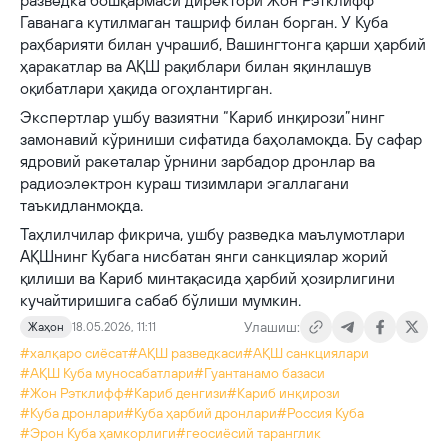
разведка бошқармаси директори Жон Рэтклифф
Гаванага кутилмаган ташриф билан борган. У Куба
раҳбарияти билан учрашиб, Вашингтонга қарши ҳарбий
ҳаракатлар ва АҚШ рақиблари билан яқинлашув
оқибатлари ҳақида огоҳлантирган.
Экспертлар ушбу вазиятни “Кариб инқирози”нинг
замонавий кўриниши сифатида баҳоламоқда. Бу сафар
ядровий ракеталар ўрнини зарбадор дронлар ва
радиоэлектрон кураш тизимлари эгаллагани
таъкидланмоқда.
Таҳлилчилар фикрича, ушбу разведка маълумотлари
АҚШнинг Кубага нисбатан янги санкциялар жорий
қилиши ва Кариб минтақасида ҳарбий ҳозирлигини
кучайтиришига сабаб бўлиши мумкин.
Улашиш:
Жаҳон
18.05.2026, 11:11
#халқаро сиёсат
#АҚШ разведкаси
#АҚШ санкциялари
#АҚШ Куба муносабатлари
#Гуантанамо базаси
#Жон Рэтклифф
#Кариб денгизи
#Кариб инқирози
#Куба дронлари
#Куба ҳарбий дронлари
#Россия Куба
#Эрон Куба ҳамкорлиги
#геосиёсий таранглик