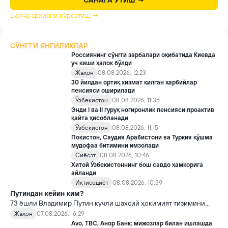
САНАГА ЎТИШ →
Барча архивни кўрсатиш →
СЎНГГИ ЯНГИЛИКЛАР
Россиянинг сўнгги зарбалари оқибатида Киевда
уч киши ҳалок бўлди
Жаҳон
08.08.2026, 12:23
30 йилдан ортиқ хизмат қилган ҳарбийлар
пенсияси оширилади
Ўзбекистон
08.08.2026, 11:35
Энди I ва II гуруҳ ногиронлик пенсияси проактив
қайта ҳисобланади
Ўзбекистон
08.08.2026, 11:15
Покистон, Саудия Арабистони ва Туркия қўшма
мудофаа битимини имзолади
Сиёсат
08.08.2026, 10:46
Хитой Ўзбекистоннинг бош савдо ҳамкорига
айланди
Иқтисодиёт
08.08.2026, 10:39
Путиндан кейин ким?
73 ёшли Владимир Путин кучли шахсий ҳокимият тизимини
яратди, аммо ундан кейин ким келиши ва ҳокимиятни
Жаҳон
07.08.2026, 16:29
топшириш механизми ҳали ноаниқ. Таҳлилчилар фикрича, бу
Avo, TBC, Анор Банк: мижозлар билан ишлашда