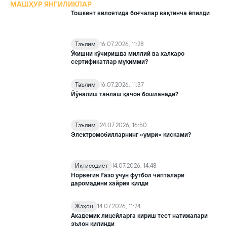
МАШҲУР ЯНГИЛИКЛАР
Тошкент вилоятида боғчалар вақтинча ёпилди
Таълим
16.07.2026, 11:28
Ўқишни кўчиришда миллий ва халқаро
сертификатлар муҳимми?
Таълим
16.07.2026, 11:37
Йўналиш танлаш қачон бошланади?
Таълим
24.07.2026, 16:50
Электромобилларнинг «умри» қисқами?
Иқтисодиёт
14.07.2026, 14:48
Норвегия Ғазо учун футбол чипталари
даромадини хайрия қилди
Жаҳон
14.07.2026, 11:24
Академик лицейларга кириш тест натижалари
эълон қилинди