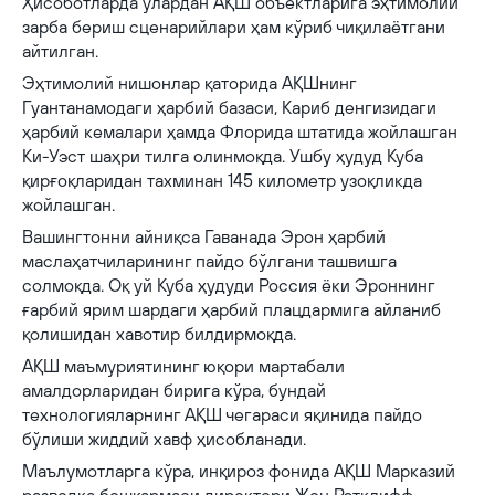
Ҳисоботларда улардан АҚШ объектларига эҳтимолий
зарба бериш сценарийлари ҳам кўриб чиқилаётгани
айтилган.
Эҳтимолий нишонлар қаторида АҚШнинг
Гуантанамодаги ҳарбий базаси, Кариб денгизидаги
ҳарбий кемалари ҳамда Флорида штатида жойлашган
Ки-Уэст шаҳри тилга олинмоқда. Ушбу ҳудуд Куба
қирғоқларидан тахминан 145 километр узоқликда
жойлашган.
Вашингтонни айниқса Гаванада Эрон ҳарбий
маслаҳатчиларининг пайдо бўлгани ташвишга
солмоқда. Оқ уй Куба ҳудуди Россия ёки Эроннинг
ғарбий ярим шардаги ҳарбий плацдармига айланиб
қолишидан хавотир билдирмоқда.
АҚШ маъмуриятининг юқори мартабали
амалдорларидан бирига кўра, бундай
технологияларнинг АҚШ чегараси яқинида пайдо
бўлиши жиддий хавф ҳисобланади.
Маълумотларга кўра, инқироз фонида АҚШ Марказий