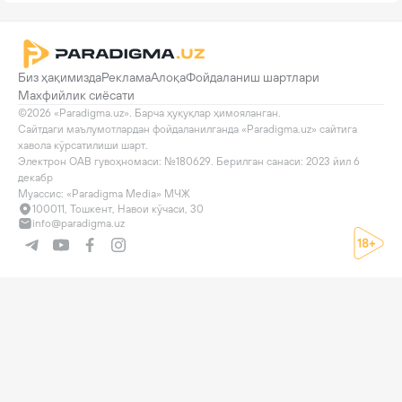
Биз ҳақимизда
Реклама
Алоқа
Фойдаланиш шартлари
Махфийлик сиёсати
©2026 «Paradigma.uz». Барча ҳуқуқлар ҳимояланган.

Сайтдаги маълумотлардан фойдаланилганда «Paradigma.uz» сайтига 
хавола кўрсатилиши шарт.

Электрон ОАВ гувоҳномаси: №180629. Берилган санаси: 2023 йил 6 
декабр

Муассис: «Paradigma Media» МЧЖ
100011, Тошкент, Навои кўчаси, 30
info@paradigma.uz