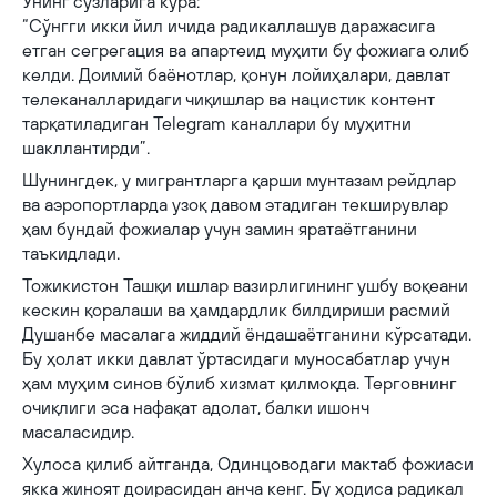
Унинг сўзларига кўра:
“Сўнгги икки йил ичида радикаллашув даражасига
етган сегрегация ва апартеид муҳити бу фожиага олиб
келди. Доимий баёнотлар, қонун лойиҳалари, давлат
телеканалларидаги чиқишлар ва нацистик контент
тарқатиладиган Telegram каналлари бу муҳитни
шакллантирди”.
Шунингдек, у мигрантларга қарши мунтазам рейдлар
ва аэропортларда узоқ давом этадиган текширувлар
ҳам бундай фожиалар учун замин яратаётганини
таъкидлади.
Тожикистон Ташқи ишлар вазирлигининг ушбу воқеани
кескин қоралаши ва ҳамдардлик билдириши расмий
Душанбе масалага жиддий ёндашаётганини кўрсатади.
Бу ҳолат икки давлат ўртасидаги муносабатлар учун
ҳам муҳим синов бўлиб хизмат қилмоқда. Терговнинг
очиқлиги эса нафақат адолат, балки ишонч
масаласидир.
Хулоса қилиб айтганда, Одинцоводаги мактаб фожиаси
якка жиноят доирасидан анча кенг. Бу ҳодиса радикал