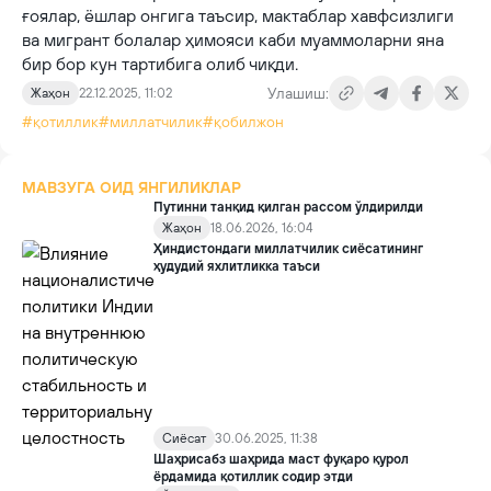
ғоялар, ёшлар онгига таъсир, мактаблар хавфсизлиги
ва мигрант болалар ҳимояси каби муаммоларни яна
бир бор кун тартибига олиб чиқди.
Улашиш:
Жаҳон
22.12.2025, 11:02
#қотиллик
#миллатчилик
#қобилжон
МАВЗУГА ОИД ЯНГИЛИКЛАР
Путинни танқид қилган рассом ўлдирилди
Жаҳон
18.06.2026, 16:04
Ҳиндистондаги миллатчилик сиёсатининг
ҳудудий яхлитликка таъси
Сиёсат
30.06.2025, 11:38
Шаҳрисабз шаҳрида маст фуқаро қурол
ёрдамида қотиллик содир этди