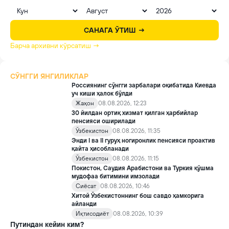
САНАГА ЎТИШ →
Барча архивни кўрсатиш →
СЎНГГИ ЯНГИЛИКЛАР
Россиянинг сўнгги зарбалари оқибатида Киевда
уч киши ҳалок бўлди
Жаҳон
08.08.2026, 12:23
30 йилдан ортиқ хизмат қилган ҳарбийлар
пенсияси оширилади
Ўзбекистон
08.08.2026, 11:35
Энди I ва II гуруҳ ногиронлик пенсияси проактив
қайта ҳисобланади
Ўзбекистон
08.08.2026, 11:15
Покистон, Саудия Арабистони ва Туркия қўшма
мудофаа битимини имзолади
Сиёсат
08.08.2026, 10:46
Хитой Ўзбекистоннинг бош савдо ҳамкорига
айланди
Иқтисодиёт
08.08.2026, 10:39
Путиндан кейин ким?