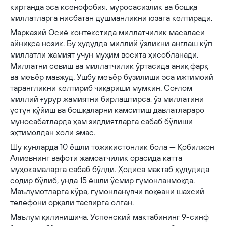
кирганда эса ксенофобия, муросасизлик ва бошқа
миллатларга нисбатан душманликни юзага келтиради.
Марказий Осиё контекстида миллатчилик масаласи
айниқса нозик. Бу ҳудудда миллий ўзликни англаш кўп
миллатли жамият учун муҳим восита ҳисобланади.
Миллатни севиш ва миллатчилик ўртасида аниқ фарқ
ва меъёр мавжуд. Ушбу меъёр бузилиши эса ижтимоий
тарангликни келтириб чиқариши мумкин. Соғлом
миллий ғурур жамиятни бирлаштирса, ўз миллатини
устун қўйиш ва бошқаларни камситиш давлатлараро
муносабатларда ҳам зиддиятларга сабаб бўлиши
эҳтимолдан холи эмас.
Шу кунларда 10 ёшли тожикистонлик бола — Қобилжон
Алиевнинг вафоти жамоатчилик орасида катта
муҳокамаларга сабаб бўлди. Ҳодиса мактаб ҳудудида
содир бўлиб, унда 15 ёшли ўсмир гумонланмоқда.
Маълумотларга кўра, гумонланувчи воқеани шахсий
телефони орқали тасвирга олган.
Маълум қилинишича, Успенский мактабининг 9-синф