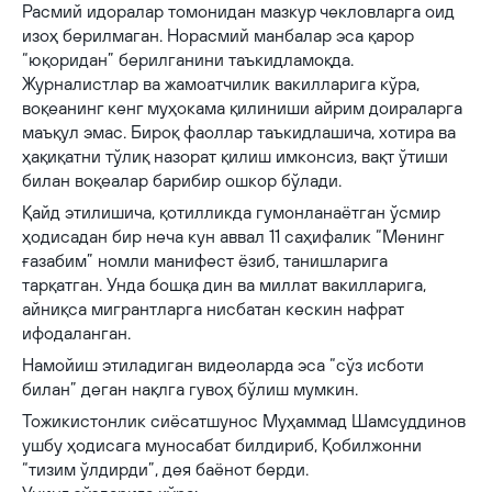
Расмий идоралар томонидан мазкур чекловларга оид
изоҳ берилмаган. Норасмий манбалар эса қарор
“юқоридан” берилганини таъкидламоқда.
Журналистлар ва жамоатчилик вакилларига кўра,
воқеанинг кенг муҳокама қилиниши айрим доираларга
маъқул эмас. Бироқ фаоллар таъкидлашича, хотира ва
ҳақиқатни тўлиқ назорат қилиш имконсиз, вақт ўтиши
билан воқеалар барибир ошкор бўлади.
Қайд этилишича, қотилликда гумонланaётган ўсмир
ҳодисадан бир неча кун аввал 11 саҳифалик “Менинг
ғазабим” номли манифест ёзиб, танишларига
тарқатган. Унда бошқа дин ва миллат вакилларига,
айниқса мигрантларга нисбатан кескин нафрат
ифодаланган.
Намойиш этиладиган видеоларда эса “сўз исботи
билан” деган нақлга гувоҳ бўлиш мумкин.
Тожикистонлик сиёсатшунос Муҳаммад Шамсуддинов
ушбу ҳодисага муносабат билдириб, Қобилжонни
“тизим ўлдирди”, дея баёнот берди.