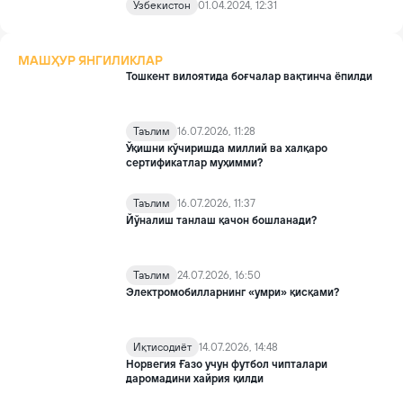
Ўзбекистон
01.04.2024, 12:31
МАШҲУР ЯНГИЛИКЛАР
Тошкент вилоятида боғчалар вақтинча ёпилди
Таълим
16.07.2026, 11:28
Ўқишни кўчиришда миллий ва халқаро
сертификатлар муҳимми?
Таълим
16.07.2026, 11:37
Йўналиш танлаш қачон бошланади?
Таълим
24.07.2026, 16:50
Электромобилларнинг «умри» қисқами?
Иқтисодиёт
14.07.2026, 14:48
Норвегия Ғазо учун футбол чипталари
даромадини хайрия қилди