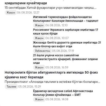
қоидаларини кучайтиради
15 сентябрдан Хитой фуқаролари учун мамлакатдан чиқиш,
хорижликлар учун эса Хитойга кириш тартиби бўйича янги
Жаҳон
06.08.2026, 12:27
қоидалар кучга киради.
Ижтимоий тармоқлардан фойдаланадиган
болаларнинг баҳолари ёмонлашади – тадқиқот
Жаҳон
06.08.2026, 12:10
Россиянинг Украинага зарбалари оқибатида 17
киши ҳалок бўлди
Жаҳон
06.08.2026, 10:07
Жиззахда Gentra дарахтга урилиши оқибатида 21
ёшли блогер қиз вафот этди
Ўзбекистон
05.08.2026, 17:19
21 ёшли учувчи носоз самолётни
автомагистралга қўндириб, фожианинг олдини
олди
Жаҳон
05.08.2026, 16:59
Ногиронлиги бўлган абитуриентларга имтиҳонда 50 фоиз
қўшимча вақт берилади
Президентнинг «Алоҳида таълимга эҳтиёжи бўлган болаларни
таълим ва ижтимоий хизматлар билан қамраб олиш тизимини
Таълим
05.08.2026, 15:29
такомиллаштириш бўйича қўшимча чора-тадбирлар
Ёрдамлар қисқаргани сабаб Афғонистонда
тўғрисида»ги қарори билан инклюзив таълим соҳасида қатор
болалар ўлими кўпаймоқда — БМТ
янги механизмлар жорий этилади.
Жаҳон
05.08.2026, 14:08