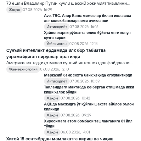
73 ёшли Владимир Путин кучли шахсий ҳокимият тизимини
яратди, аммо ундан кейин ким келиши ва ҳокимиятни
Жаҳон
07.08.2026, 16:29
топшириш механизми ҳали ноаниқ. Таҳлилчилар фикрича, бу
Avo, TBC, Анор Банк: мижозлар билан ишлашда
Кремлда ворислик жангига олиб келиши мумкин.
энг қолоқ банклар номи очиқланди
Иқтисодиёт
07.08.2026, 16:16
Ҳайвонларни рўйхатга олиш бўйича янги қонун
кучга кирди
Ўзбекистон
07.08.2026, 12:14
Сунъий интеллект ёрдамида илк бор табиатда
учрамайдиган вируслар яратилди
Америкалик тадқиқотчилар сунъий интеллектдан фойдаланиб
16 та вирус яратди. Бу кашфиёт янги ютуқларга умид уйғотиш
Фан-технология
07.08.2026, 12:10
билан бирга, ундан нотўғри мақсадда фойдаланиш борасидаги
Марказий банк сохта банк ҳақида огоҳлантирди
хавотирларни ҳам кучайтирмоқда.
Иқтисодиёт
07.08.2026, 10:59
Таиланддаги мактабда юз берган отишмада икки
киши ҳалок бўлди
Жаҳон
07.08.2026, 10:42
АҚШда масжидга ўт қўйган шахсга айблов эълон
қилинди
Жаҳон
07.08.2026, 09:29
Хиросимага атом бомбаси ташланганига 81 йил
тўлди
Жаҳон
06.08.2026, 14:01
Хитой 15 сентябрдан мамлакатга кириш ва чиқиш