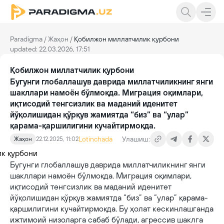
Paradigma
/
Жаҳон
/
Қобилжон миллатчилик қурбони
updated: 22.03.2026, 17:51
Қобилжон миллатчилик қурбони
Бугунги глобаллашув даврида миллатчиликнинг янги
шакллари намоён бўлмоқда. Миграция оқимлари,
иқтисодий тенгсизлик ва маданий иденитет
йўқолишидан қўрқув жамиятда “биз” ва “улар”
қарама-қаршилигини кучайтирмоқда.
Lotinchada
Улашиш:
Жаҳон
22.12.2025, 11:02
Бугунги глобаллашув даврида миллатчиликнинг янги
шакллари намоён бўлмоқда. Миграция оқимлари,
иқтисодий тенгсизлик ва маданий иденитет
йўқолишидан қўрқув жамиятда “биз” ва “улар” қарама-
қаршилигини кучайтирмоқда. Бу ҳолат кескинлашганда
ижтимоий низоларга сабаб бўлади, агрессив шаклга