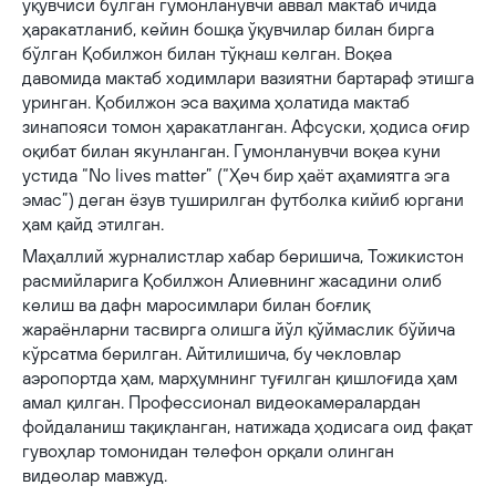
ўқувчиси бўлган гумонланувчи аввал мактаб ичида
ҳаракатланиб, кейин бошқа ўқувчилар билан бирга
бўлган Қобилжон билан тўқнаш келган. Воқеа
давомида мактаб ходимлари вазиятни бартараф этишга
уринган. Қобилжон эса ваҳима ҳолатида мактаб
зинапояси томон ҳаракатланган. Афсуски, ҳодиса оғир
оқибат билан якунланган. Гумонланувчи воқеа куни
устида “No lives matter” (“Ҳеч бир ҳаёт аҳамиятга эга
эмас”) деган ёзув туширилган футболка кийиб юргани
ҳам қайд этилган.
Маҳаллий журналистлар хабар беришича, Тожикистон
расмийларига Қобилжон Алиевнинг жасадини олиб
келиш ва дафн маросимлари билан боғлиқ
жараёнларни тасвирга олишга йўл қўймаслик бўйича
кўрсатма берилган. Айтилишича, бу чекловлар
аэропортда ҳам, марҳумнинг туғилган қишлоғида ҳам
амал қилган. Профессионал видеокамералардан
фойдаланиш тақиқланган, натижада ҳодисага оид фақат
гувоҳлар томонидан телефон орқали олинган
видеолар мавжуд.