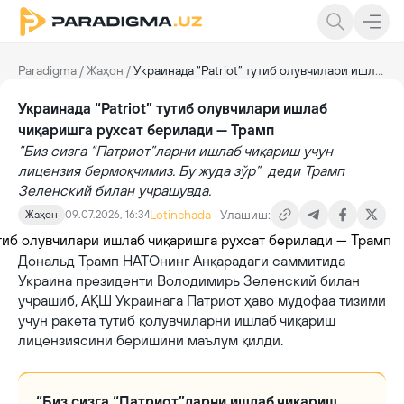
Paradigma
/
Жаҳон
/
Украинада “Patriot” тутиб олувчилари ишлаб чиқаришга рухсат берилади — Трамп
Украинада “Patriot” тутиб олувчилари ишлаб
чиқаришга рухсат берилади — Трамп
“Биз сизга “Патриот”ларни ишлаб чиқариш учун
лицензия бермоқчимиз. Бу жуда зўр” деди Трамп
Зеленский билан учрашувда.
Lotinchada
Улашиш:
Жаҳон
09.07.2026, 16:34
Дональд Трамп НАТОнинг Анқарадаги саммитида
Украина президенти Володимирь Зеленский билан
учрашиб, АҚШ Украинага Патриот ҳаво мудофаа тизими
учун ракета тутиб қолувчиларни ишлаб чиқариш
лицензиясини беришини маълум қилди.
“Биз сизга “Патриот”ларни ишлаб чиқариш