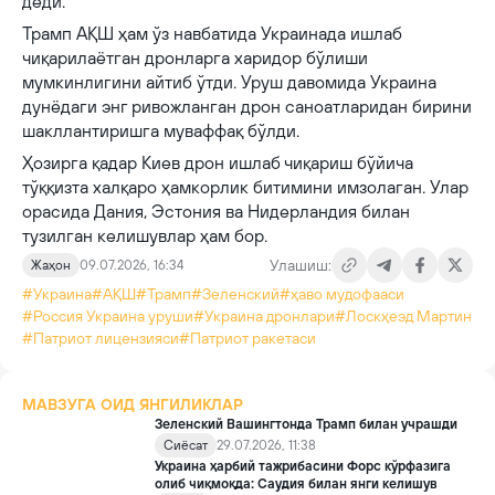
деди.
Трамп АҚШ ҳам ўз навбатида Украинада ишлаб
чиқарилаётган дронларга харидор бўлиши
мумкинлигини айтиб ўтди. Уруш давомида Украина
дунёдаги энг ривожланган дрон саноатларидан бирини
шакллантиришга муваффақ бўлди.
Ҳозирга қадар Киев дрон ишлаб чиқариш бўйича
тўққизта халқаро ҳамкорлик битимини имзолаган. Улар
орасида Дания, Эстония ва Нидерландия билан
тузилган келишувлар ҳам бор.
Улашиш:
Жаҳон
09.07.2026, 16:34
#Украина
#АҚШ
#Трамп
#Зеленский
#ҳаво мудофааси
#Россия Украина уруши
#Украина дронлари
#Лоcкҳеэд Мартин
#Патриот лицензияси
#Патриот ракетаси
МАВЗУГА ОИД ЯНГИЛИКЛАР
Зеленский Вашингтонда Трамп билан учрашди
Сиёсат
29.07.2026, 11:38
Украина ҳарбий тажрибасини Форс кўрфазига
олиб чиқмоқда: Саудия билан янги келишув