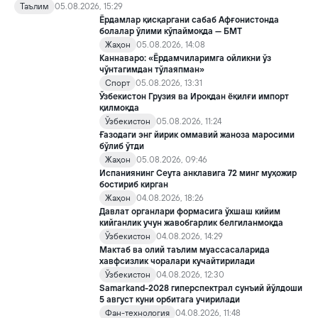
таълим ва ижтимоий хизматлар билан қамраб олиш тизимини
Таълим
05.08.2026, 15:29
такомиллаштириш бўйича қўшимча чора-тадбирлар
Ёрдамлар қисқаргани сабаб Афғонистонда
тўғрисида»ги қарори билан инклюзив таълим соҳасида қатор
болалар ўлими кўпаймоқда — БМТ
янги механизмлар жорий этилади.
Жаҳон
05.08.2026, 14:08
Каннаваро: «Ёрдамчиларимга ойликни ўз
чўнтагимдан тўлаяпман»
Спорт
05.08.2026, 13:31
Ўзбекистон Грузия ва Ироқдан ёқилғи импорт
қилмоқда
Ўзбекистон
05.08.2026, 11:24
Ғазодаги энг йирик оммавий жаноза маросими
бўлиб ўтди
Жаҳон
05.08.2026, 09:46
Испаниянинг Сеута анклавига 72 минг муҳожир
бостириб кирган
Жаҳон
04.08.2026, 18:26
Давлат органлари формасига ўхшаш кийим
кийганлик учун жавобгарлик белгиланмоқда
Ўзбекистон
04.08.2026, 14:29
Мактаб ва олий таълим муассасаларида
хавфсизлик чоралари кучайтирилади
Ўзбекистон
04.08.2026, 12:30
Samarkand-2028 гиперспектрал сунъий йўлдоши
5 август куни орбитага учирилади
Фан-технология
04.08.2026, 11:48