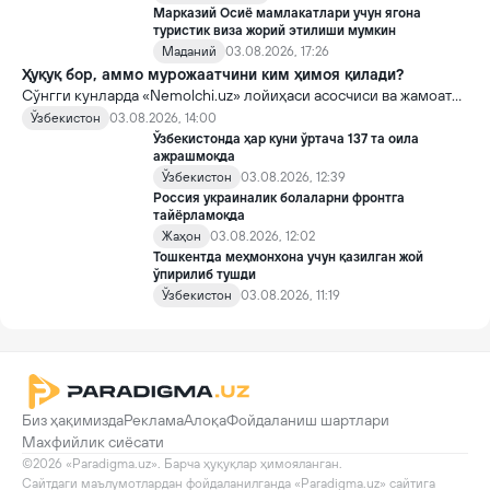
Марказий Осиё мамлакатлари учун ягона
туристик виза жорий этилиши мумкин
Маданий
03.08.2026, 17:26
Ҳуқуқ бор, аммо мурожаатчини ким ҳимоя қилади?
Сўнгги кунларда «Nemolchi.uz» лойиҳаси асосчиси ва жамоат
фаоли Ирина Матвиенко билан боғлиқ воқеа жамоатчиликда
Ўзбекистон
03.08.2026, 14:00
кенг муҳокама қилинмоқда.
Ўзбекистонда ҳар куни ўртача 137 та оила
ажрашмоқда
Ўзбекистон
03.08.2026, 12:39
Россия украиналик болаларни фронтга
тайёрламоқда
Жаҳон
03.08.2026, 12:02
Тошкентда меҳмонхона учун қазилган жой
ўпирилиб тушди
Ўзбекистон
03.08.2026, 11:19
Биз ҳақимизда
Реклама
Алоқа
Фойдаланиш шартлари
Махфийлик сиёсати
©2026 «Paradigma.uz». Барча ҳуқуқлар ҳимояланган.

Сайтдаги маълумотлардан фойдаланилганда «Paradigma.uz» сайтига 