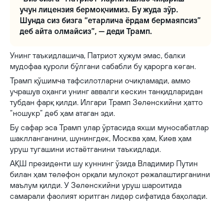
учун лицензия бермоқчимиз. Бу жуда зўр.
Шунда сиз бизга “етарлича ёрдам бермаяпсиз”
деб айта олмайсиз”, — деди Трамп.
Унинг таъкидлашича, Патриот ҳужум эмас, балки
мудофаа қуроли бўлгани сабабли бу қарорга кеган.
Трамп қўшимча тафсилотларни очиқламади, аммо
учрашув оҳанги унинг аввалги кескин танқидларидан
тубдан фарқ қилди. Илгари Трамп Зеленскийни ҳатто
“ношукр” деб ҳам атаган эди.
Бу сафар эса Трамп улар ўртасида яхши муносабатлар
шаклланганини, шунингдек, Москва ҳам, Киев ҳам
уруш тугашини истаётганини таъкидлади.
АҚШ президенти шу куннинг ўзида Владимир Путин
билан ҳам телефон орқали мулоқот режалаштирганини
маълум қилди. У Зеленскийни уруш шароитида
самарали фаолият юритган лидер сифатида баҳолади.