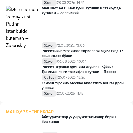
Жаҳон
28.03.2026, 14:46
Мен шахсан 15 май куни Путинни Истанбулда
кутаман — Зеленский
Жаҳон
12.05.2025, 13:06
Россиянинг Украинага зарбалари оқибатида 17
киши ҳалок бўлди
Жаҳон
06.08.2026, 10:07
Россия Украина урушини якунлаш бўйича
Трампдан янги таклифлар кутади — Песков
Сиёсат
25.07.2026, 12:26
Кечаси Украина Москва вилоятига 400 та дрон
учирди
Жаҳон
20.07.2026, 11:45
МАШҲУР ЯНГИЛИКЛАР
Абитуриентлар учун рухсатномалар бериш
бошланди