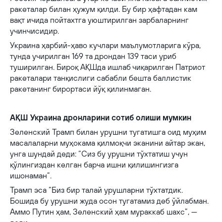
ракеталар билан ҳужум қилди. Бу бир ҳафтадан кам
вақт ичида пойтахтга уюштирилган зарбаларнинг
учинчисидир.
Украина ҳарбий-ҳаво кучлари маълумотларига кўра,
тунда учирилган 169 та дрондан 139 таси уриб
туширилган. Бироқ АҚШда ишлаб чиқарилган Патриот
ракеталари танқислиги сабабли бешта баллистик
ракетанинг бирортаси йўқ қилинмаган.
АҚШ Украина дронларини сотиб олиши мумкин
Зеленский Трамп билан урушни тугатишга оид муҳим
масалаларни муҳокама қилмоқчи эканини айтар экан,
унга шундай деди: “Сиз бу урушни тўхтатиш учун
қўлингиздан келган барча ишни қилишингизга
ишонаман”.
Трамп эса “Биз бир талай урушларни тўхтатдик.
Бошида бу урушни жуда осон тугатамиз деб ўйлабман.
Аммо Путин ҳам, Зеленский ҳам мураккаб шахс”, —