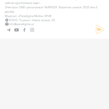
хавола кўрсатилиши шарт.

Электрон ОАВ гувоҳномаси: №180629. Берилган санаси: 2023 йил 6 
декабр

Муассис: «Paradigma Media» МЧЖ
100011, Тошкент, Навои кўчаси, 30
info@paradigma.uz