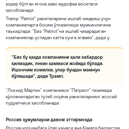
қодир бўлган ягона ҳаво мудофаа воситаси
ҳисобланади.
Tramp “Patriot” ракеталарини ишлаб чиқариш учун
компанияларга босим ўтказилиши мумкинлигини
таъкидлади. “Биз “Patriot”ни ишлаб чиқарадиган
компаниялар устидан катта кучга эгамиз”, деди у.
“Биз бу ҳақда компанияни ҳали хабардор
қилмадик, лекин ҳаммаси жойида бўлади.
Ишончим комилки, улар бундан мамнун
бўлишади”, деди Трамп.
“Локхид Мартин” компанияси “Патриот” тизимида
қўлланиладиган тутиб олувчи ракеталарнинг асосий
пудратчиси ҳисобланади.
Россия ҳужумларни давом эттирмоқда
Россия чоршанбага ўтар кечаси яна Киевга баллистик