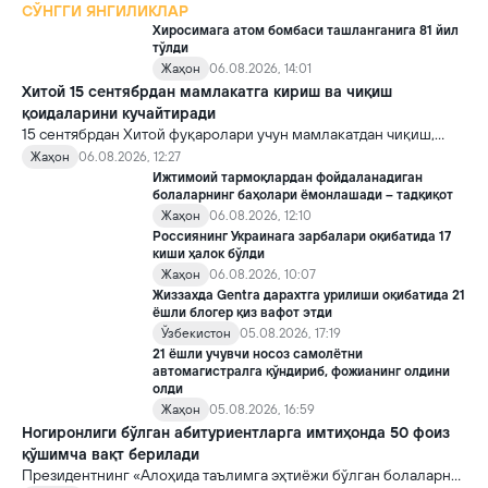
СЎНГГИ ЯНГИЛИКЛАР
Хиросимага атом бомбаси ташланганига 81 йил
тўлди
Жаҳон
06.08.2026, 14:01
Хитой 15 сентябрдан мамлакатга кириш ва чиқиш
қоидаларини кучайтиради
15 сентябрдан Хитой фуқаролари учун мамлакатдан чиқиш,
хорижликлар учун эса Хитойга кириш тартиби бўйича янги
Жаҳон
06.08.2026, 12:27
қоидалар кучга киради.
Ижтимоий тармоқлардан фойдаланадиган
болаларнинг баҳолари ёмонлашади – тадқиқот
Жаҳон
06.08.2026, 12:10
Россиянинг Украинага зарбалари оқибатида 17
киши ҳалок бўлди
Жаҳон
06.08.2026, 10:07
Жиззахда Gentra дарахтга урилиши оқибатида 21
ёшли блогер қиз вафот этди
Ўзбекистон
05.08.2026, 17:19
21 ёшли учувчи носоз самолётни
автомагистралга қўндириб, фожианинг олдини
олди
Жаҳон
05.08.2026, 16:59
Ногиронлиги бўлган абитуриентларга имтиҳонда 50 фоиз
қўшимча вақт берилади
Президентнинг «Алоҳида таълимга эҳтиёжи бўлган болаларни