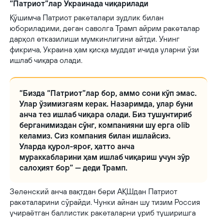
“Патриот”лар Украинада чиқарилади
Қўшимча Патриот ракеталари зудлик билан
юбориладими, деган саволга Трамп айрим ракеталар
дарҳол етказилиши мумкинлигини айтди. Унинг
фикрича, Украина ҳам қисқа муддат ичида уларни ўзи
ишлаб чиқара олади.
“Бизда “Патриот”лар бор, аммо сони кўп эмас.
Улар ўзимизгаям керак. Назаримда, улар буни
анча тез ишлаб чиқара олади. Биз тушунтириб
берганимиздан сўнг, компанияни шу ерга olib
келамиз. Сиз компания билан ишлайсиз.
Уларда қурол-яроғ, ҳатто анча
мураккабларини ҳам ишлаб чиқариш учун зўр
салоҳият бор” — деди Трамп.
Зеленский анча вақтдан бери АҚШдан Патриот
ракеталарини сўрайди. Чунки айнан шу тизим Россия
учираётган баллистик ракеталарни уриб туширишга