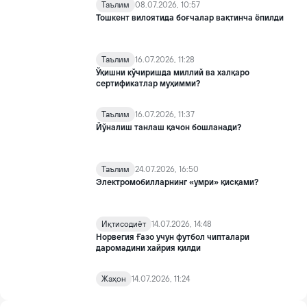
Таълим
08.07.2026, 10:57
Тошкент вилоятида боғчалар вақтинча ёпилди
Таълим
16.07.2026, 11:28
Ўқишни кўчиришда миллий ва халқаро
сертификатлар муҳимми?
Таълим
16.07.2026, 11:37
Йўналиш танлаш қачон бошланади?
Таълим
24.07.2026, 16:50
Электромобилларнинг «умри» қисқами?
Иқтисодиёт
14.07.2026, 14:48
Норвегия Ғазо учун футбол чипталари
даромадини хайрия қилди
Жаҳон
14.07.2026, 11:24