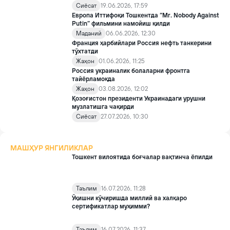
Сиёсат
19.06.2026, 17:59
Европа Иттифоқи Тошкентда “Mr. Nobody Against
Putin” фильмини намойиш қилди
Маданий
06.06.2026, 12:30
Франция ҳарбийлари Россия нефть танкерини
тўхтатди
Жаҳон
01.06.2026, 11:25
Россия украиналик болаларни фронтга
тайёрламоқда
Жаҳон
03.08.2026, 12:02
Қозоғистон президенти Украинадаги урушни
музлатишга чақирди
Сиёсат
27.07.2026, 10:30
МАШҲУР ЯНГИЛИКЛАР
Тошкент вилоятида боғчалар вақтинча ёпилди
Таълим
16.07.2026, 11:28
Ўқишни кўчиришда миллий ва халқаро
сертификатлар муҳимми?
Таълим
16.07.2026, 11:37