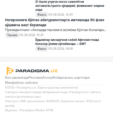
21 ёшли учувчи носоз самолётни
автомагистралга қўндириб, фожианинг олдини
олди
Жаҳон
05.08.2026, 16:59
Ногиронлиги бўлган абитуриентларга имтиҳонда 50 фоиз
қўшимча вақт берилади
Президентнинг «Алоҳида таълимга эҳтиёжи бўлган болаларни
таълим ва ижтимоий хизматлар билан қамраб олиш тизимини
Таълим
05.08.2026, 15:29
такомиллаштириш бўйича қўшимча чора-тадбирлар
Ёрдамлар қисқаргани сабаб Афғонистонда
тўғрисида»ги қарори билан инклюзив таълим соҳасида қатор
болалар ўлими кўпаймоқда — БМТ
янги механизмлар жорий этилади.
Жаҳон
05.08.2026, 14:08
Биз ҳақимизда
Реклама
Алоқа
Фойдаланиш шартлари
Махфийлик сиёсати
©2026 «Paradigma.uz». Барча ҳуқуқлар ҳимояланган.

Сайтдаги маълумотлардан фойдаланилганда «Paradigma.uz» сайтига 
хавола кўрсатилиши шарт.

Электрон ОАВ гувоҳномаси: №180629. Берилган санаси: 2023 йил 6 
декабр

Муассис: «Paradigma Media» МЧЖ