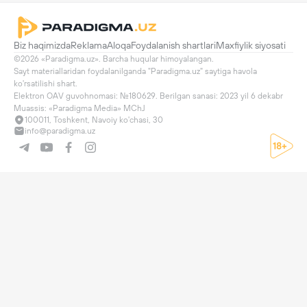
Biz haqimizda
Reklama
Aloqa
Foydalanish shartlari
Maxfiylik siyosati
©2026 «Paradigma.uz». Barcha huqular himoyalangan.

Sayt materiallaridan foydalanilganda "Paradigma.uz" saytiga havola 
ko'rsatilishi shart.

Elektron OAV guvohnomasi: №180629. Berilgan sanasi: 2023 yil 6 dekabr

Muassis: «Paradigma Media» MChJ
100011, Toshkent, Navoiy ko'chasi, 30
info@paradigma.uz