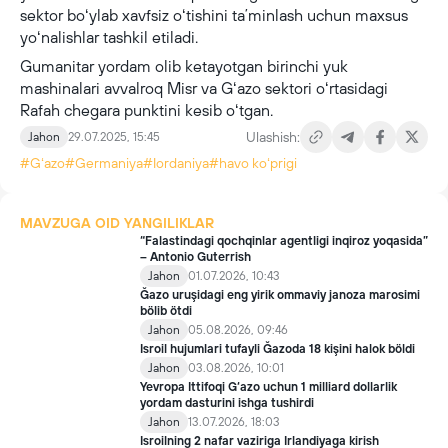
sektor boʻylab xavfsiz oʻtishini taʼminlash uchun maxsus
yoʻnalishlar tashkil etiladi.
Gumanitar yordam olib ketayotgan birinchi yuk
mashinalari avvalroq Misr va Gʻazo sektori oʻrtasidagi
Rafah chegara punktini kesib oʻtgan.
Ulashish:
Jahon
29.07.2025, 15:45
#Gʻazo
#Germaniya
#Iordaniya
#havo koʻprigi
MAVZUGA OID YANGILIKLAR
“Falastindagi qochqinlar agentligi inqiroz yoqasida”
– Antonio Guterrish
Jahon
01.07.2026, 10:43
Ğazo uruşidagi eng yirik ommaviy janoza marosimi
bölib ötdi
Jahon
05.08.2026, 09:46
Isroil hujumlari tufayli Ğazoda 18 kişini halok böldi
Jahon
03.08.2026, 10:01
Yevropa Ittifoqi G‘azo uchun 1 milliard dollarlik
yordam dasturini ishga tushirdi
Jahon
13.07.2026, 18:03
Isroilning 2 nafar vaziriga Irlandiyaga kirish