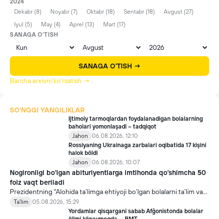
2024
Dekabr (8)
Noyabr (7)
Oktabr (18)
Sentabr (18)
Avgust (27)
Iyul (5)
May (4)
Aprel (13)
Mart (17)
SANAGA O'TISH
SANAGA O'TISH →
Barcha arxivni ko'rsatish →
SO'NGGI YANGILIKLAR
Ijtimoiy tarmoqlardan foydalanadigan bolalarning
baholari yomonlaşadi – tadqiqot
Jahon
06.08.2026, 12:10
Rossiyaning Ukrainaga zarbalari oqibatida 17 kişini
halok böldi
Jahon
06.08.2026, 10:07
Nogironligi bo‘lgan abituriyentlarga imtihonda qo‘shimcha 50
foiz vaqt beriladi
Prezidentning "Alohida ta’limga ehtiyoji bo‘lgan bolalarni ta’lim va
ijtimoiy xizmatlar bilan qamrab olish tizimini takomillashtirish
Ta'lim
05.08.2026, 15:29
bo‘yicha qo‘shimcha chora-tadbirlar to‘g‘risida"gi qarori bilan
Yordamlar qisqargani sabab Afğonistonda bolalar