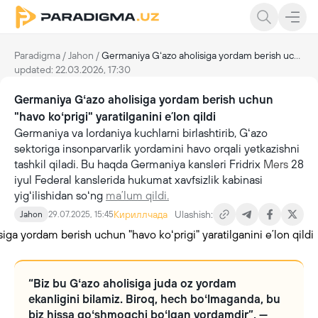
Paradigma
/
Jahon
/
Germaniya Gʻazo aholisiga yordam berish uchun "havo koʻprigi" yaratilganini eʼlon qildi
updated: 22.03.2026, 17:30
Germaniya Gʻazo aholisiga yordam berish uchun
"havo koʻprigi" yaratilganini eʼlon qildi
Germaniya va Iordaniya kuchlarni birlashtirib, Gʻazo
sektoriga insonparvarlik yordamini havo orqali yetkazishni
tashkil qiladi. Bu haqda Germaniya kansleri Fridrix
Mers
28
iyul Federal kanslerida hukumat xavfsizlik kabinasi
yigʻilishidan soʻng
maʼlum qildi.
Кириллчада
Ulashish:
Jahon
29.07.2025, 15:45
“Biz bu Gʻazo aholisiga juda oz yordam
ekanligini bilamiz. Biroq, hech boʻlmaganda, bu
biz hissa qoʻshmoqchi boʻlgan yordamdir”, —