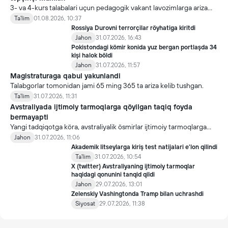
3- va 4-kurs talabalari uçun pedagogik vakant lavozimlarga ariza
topşirish yanada soddalaştirildi.
Ta'lim
01.08.2026, 10:37
Rossiya Durovni terrorçilar röyhatiga kiritdi
Jahon
31.07.2026, 16:43
Pokistondagi kömir konida yuz bergan portlaşda 34
kişi halok böldi
Jahon
31.07.2026, 11:57
Magistraturaga qabul yakunlandi
Talabgorlar tomonidan jami 65 ming 365 ta ariza kelib tushgan.
Ta'lim
31.07.2026, 11:31
Avstraliyada ijtimoiy tarmoqlarga qöyilgan taqiq foyda
bermayapti
Yangi tadqiqotga köra, avstraliyalik ösmirlar ijtimoiy tarmoqlarga
qöyilgan taqiqdan söng ham ulardan foydalanmoqda.
Jahon
31.07.2026, 11:06
Akademik litseylarga kiriş test natijalari e'lon qilindi
Ta'lim
31.07.2026, 10:54
X (twitter) Avstraliyaning ijtimoiy tarmoqlar
haqidagi qonunini tanqid qildi
Jahon
29.07.2026, 13:01
Zelenskiy Vashingtonda Tramp bilan uchrashdi
Siyosat
29.07.2026, 11:38