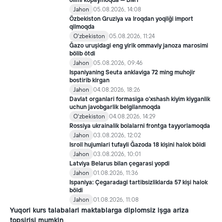
inklyuziv ta’lim sohasida qator yangi mexanizmlar joriy etilmoqda.
ölimi köpaymoqda — BMT
Jahon
05.08.2026, 14:08
Özbekiston Gruziya va Iroqdan yoqilği import
qilmoqda
Oʻzbekiston
05.08.2026, 11:24
Ğazo uruşidagi eng yirik ommaviy janoza marosimi
bölib ötdi
Jahon
05.08.2026, 09:46
Ispaniyaning Seuta anklaviga 72 ming muhojir
bostirib kirgan
Jahon
04.08.2026, 18:26
Davlat organlari formasiga o‘xshash kiyim kiyganlik
uchun javobgarlik belgilanmoqda
Oʻzbekiston
04.08.2026, 14:29
Rossiya ukrainalik bolalarni frontga tayyorlamoqda
Jahon
03.08.2026, 12:02
Isroil hujumlari tufayli Ğazoda 18 kişini halok böldi
Jahon
03.08.2026, 10:01
Latviya Belarus bilan çegarasi yopdi
Jahon
01.08.2026, 11:36
Ispaniya: Çegaradagi tartibsizliklarda 57 kişi halok
böldi
Jahon
01.08.2026, 11:08
Yuqori kurs talabalari maktablarga diplomsiz işga ariza
topşirişi mumkin