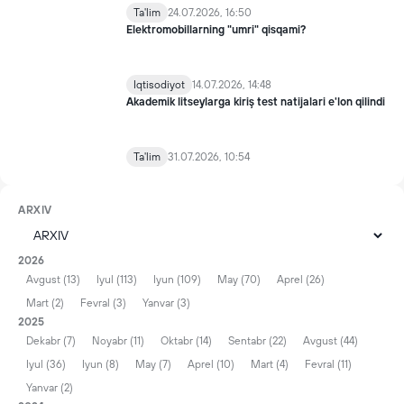
Ta'lim
24.07.2026, 16:50
Elektromobillarning "umri" qisqami?
Iqtisodiyot
14.07.2026, 14:48
Akademik litseylarga kiriş test natijalari e'lon qilindi
Ta'lim
31.07.2026, 10:54
ARXIV
2026
Avgust (13)
Iyul (113)
Iyun (109)
May (70)
Aprel (26)
Mart (2)
Fevral (3)
Yanvar (3)
2025
Dekabr (7)
Noyabr (11)
Oktabr (14)
Sentabr (22)
Avgust (44)
Iyul (36)
Iyun (8)
May (7)
Aprel (10)
Mart (4)
Fevral (11)
Yanvar (2)