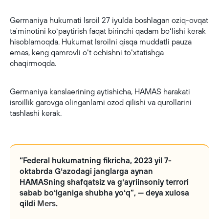
Germaniya hukumati Isroil 27 iyulda boshlagan oziq-ovqat
taʼminotini koʻpaytirish faqat birinchi qadam boʻlishi kerak
hisoblamoqda. Hukumat Isroilni qisqa muddatli pauza
emas, keng qamrovli oʻt ochishni toʻxtatishga
chaqirmoqda.
Germaniya kanslaerining aytishicha, HAMAS harakati
isroillik garovga olinganlarni ozod qilishi va qurollarini
tashlashi kerak.
“Federal hukumatning fikricha, 2023 yil 7-
oktabrda Gʻazodagi janglarga aynan
HAMASning shafqatsiz va gʻayriinsoniy terrori
sabab boʻlganiga shubha yoʻq”, — deya xulosa
qildi
Mers
.