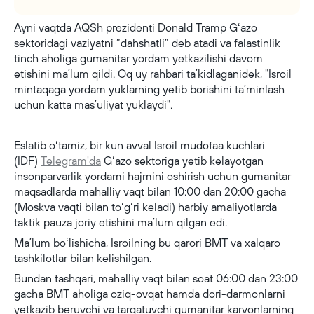
Ayni vaqtda AQSh prezidenti Donald Tramp Gʻazo
sektoridagi vaziyatni “dahshatli” deb atadi va falastinlik
tinch aholiga gumanitar yordam yetkazilishi davom
etishini maʼlum qildi. Oq uy rahbari taʼkidlaganidek, "Isroil
mintaqaga yordam yuklarning yetib borishini taʼminlash
uchun katta masʼuliyat yuklaydi".
Eslatib oʻtamiz, bir kun avval Isroil mudofaa kuchlari
(IDF)
Telegram'da
Gʻazo sektoriga yetib kelayotgan
insonparvarlik yordami hajmini oshirish uchun gumanitar
maqsadlarda mahalliy vaqt bilan 10:00 dan 20:00 gacha
(Moskva vaqti bilan toʻgʻri keladi) harbiy amaliyotlarda
taktik pauza joriy etishini maʼlum qilgan edi.
Maʼlum boʻlishicha, Isroilning bu qarori BMT va xalqaro
tashkilotlar bilan kelishilgan.
Bundan tashqari, mahalliy vaqt bilan soat 06:00 dan 23:00
gacha BMT aholiga oziq-ovqat hamda dori-darmonlarni
yetkazib beruvchi va tarqatuvchi gumanitar karvonlarning