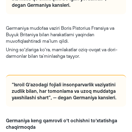
degan Germaniya kansleri.
Germaniya mudofaa vaziri Boris Pistorius Fransiya va
Buyuk Britaniya bilan harakatlarni yaqindan
muvofiqlashtiradi maʼlum qildi.
Uning soʻzlariga koʻra, mamlakatlar oziq-ovqat va dori-
darmonlar bilan taʼminlashga tayyor.
“Isroil Gʻazodagi fojiali insonparvarlik vaziyatini
zudlik bilan, har tomonlama va uzoq muddatga
yaxshilashi shart”, — degan Germaniya kansleri.
Germaniya keng qamrovli oʻt ochishni toʻxtatishga
chaqirmoqda