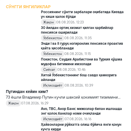
СЎНГГИ ЯНГИЛИКЛАР
Россиянинг сўнгги зарбалари оқибатида Киевда
уч киши ҳалок бўлди
Жаҳон
08.08.2026, 12:23
30 йилдан ортиқ хизмат қилган ҳарбийлар
пенсияси оширилади
Ўзбекистон
08.08.2026, 11:35
Энди I ва II гуруҳ ногиронлик пенсияси проактив
қайта ҳисобланади
Ўзбекистон
08.08.2026, 11:15
Покистон, Саудия Арабистони ва Туркия қўшма
мудофаа битимини имзолади
Сиёсат
08.08.2026, 10:46
Хитой Ўзбекистоннинг бош савдо ҳамкорига
айланди
Иқтисодиёт
08.08.2026, 10:39
Путиндан кейин ким?
73 ёшли Владимир Путин кучли шахсий ҳокимият тизимини
яратди, аммо ундан кейин ким келиши ва ҳокимиятни
Жаҳон
07.08.2026, 16:29
топшириш механизми ҳали ноаниқ. Таҳлилчилар фикрича, бу
Avo, TBC, Анор Банк: мижозлар билан ишлашда
Кремлда ворислик жангига олиб келиши мумкин.
энг қолоқ банклар номи очиқланди
Иқтисодиёт
07.08.2026, 16:16
Ҳайвонларни рўйхатга олиш бўйича янги қонун
кучга кирди