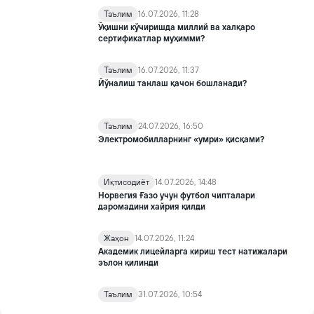
Таълим
16.07.2026, 11:28
Ўқишни кўчиришда миллий ва халқаро
сертификатлар муҳимми?
Таълим
16.07.2026, 11:37
Йўналиш танлаш қачон бошланади?
Таълим
24.07.2026, 16:50
Электромобилларнинг «умри» қисқами?
Иқтисодиёт
14.07.2026, 14:48
Норвегия Ғазо учун футбол чипталари
даромадини хайрия қилди
Жаҳон
14.07.2026, 11:24
Академик лицейларга кириш тест натижалари
эълон қилинди
Таълим
31.07.2026, 10:54