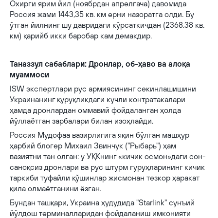
Охирги ярим йил (ноябрдан апрелгача) давомида
Россия жами 1443,35 кв. км ерни назоратга олди. Бу
ўтган йилнинг шу давридаги кўрсаткичдан (2368,38 кв.
км) қарийб икки баробар кам демакдир.
Таназзул сабаблари: Дронлар, об-ҳаво ва алоқа
муаммоси
ISW экспертлари рус армиясининг секинлашишини
Украинанинг қуруқликдаги кучли контратакалари
ҳамда дронлардан оммавий фойдаланган ҳолда
йўллаётган зарбалари билан изоҳлайди.
Россия Мудофаа вазирлигига яқин бўлган машҳур
ҳарбий блогер Михаил Звинчук ("Рыбарь") ҳам
вазиятни тан олган: у УҚКнинг «кичик осмон»даги сон-
саноқсиз дронлари ва рус штурм гуруҳларининг кичик
таркиби туфайли қўшинлар жисмонан тезкор ҳаракат
қила олмаётганини ёзган.
Бундан ташқари, Украина ҳудудида "Starlink" сунъий
йўлдош терминалларидан фойдаланиш имконияти