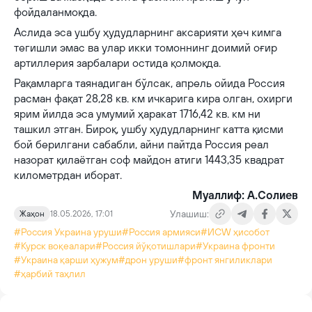
фойдаланмоқда.
Аслида эса ушбу ҳудудларнинг аксарияти ҳеч кимга
тегишли эмас ва улар икки томоннинг доимий оғир
артиллерия зарбалари остида қолмоқда.
Рақамларга таянадиган бўлсак, апрель ойида Россия
расман фақат 28,28 кв. км ичкарига кира олган, охирги
ярим йилда эса умумий ҳаракат 1716,42 кв. км ни
ташкил этган. Бироқ, ушбу ҳудудларнинг катта қисми
бой берилгани сабабли, айни пайтда Россия реал
назорат қилаётган соф майдон атиги 1443,35 квадрат
километрдан иборат.
Муаллиф: А.Солиев
Улашиш:
Жаҳон
18.05.2026, 17:01
#Россия Украина уруши
#Россия армияси
#ИСW ҳисобот
#Курск воқеалари
#Россия йўқотишлари
#Украина фронти
#Украина қарши ҳужум
#дрон уруши
#фронт янгиликлари
#ҳарбий таҳлил