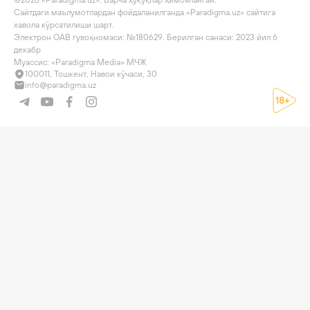
©2026 «Paradigma.uz». Барча ҳуқуқлар ҳимояланган.

Сайтдаги маълумотлардан фойдаланилганда «Paradigma.uz» сайтига 
хавола кўрсатилиши шарт.

Электрон ОАВ гувоҳномаси: №180629. Берилган санаси: 2023 йил 6 
декабр

Муассис: «Paradigma Media» МЧЖ
100011, Тошкент, Навои кўчаси, 30
info@paradigma.uz