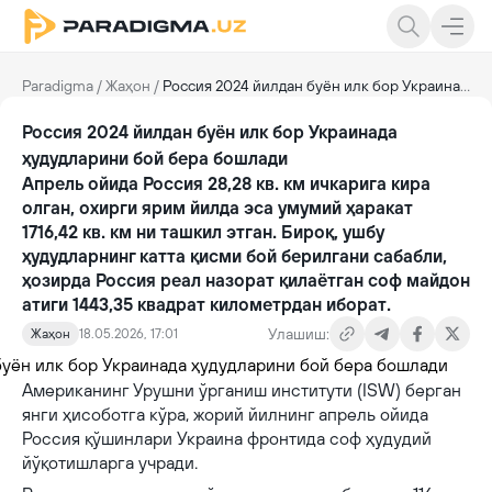
Paradigma
/
Жаҳон
/
Россия 2024 йилдан буён илк бор Украинада ҳудудларини бой бера бошлади
Россия 2024 йилдан буён илк бор Украинада
ҳудудларини бой бера бошлади
Апрель ойида Россия 28,28 кв. км ичкарига кира
олган, охирги ярим йилда эса умумий ҳаракат
1716,42 кв. км ни ташкил этган. Бироқ, ушбу
ҳудудларнинг катта қисми бой берилгани сабабли,
ҳозирда Россия реал назорат қилаётган соф майдон
атиги 1443,35 квадрат километрдан иборат.
Улашиш:
Жаҳон
18.05.2026, 17:01
Американинг Урушни ўрганиш институти (ISW) берган
янги ҳисоботга кўра, жорий йилнинг апрель ойида
Россия қўшинлари Украина фронтида соф ҳудудий
йўқотишларга учради.