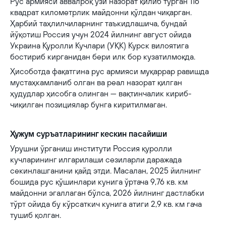
Рус армияси аввалроқ ўзи назорат қилиб турган 116
квадрат километрлик майдонни қўлдан чиқарган.
Ҳарбий таҳлилчиларнинг таъкидлашича, бундай
йўқотиш Россия учун 2024 йилнинг август ойида
Украина Қуролли Кучлари (УҚК) Курск вилоятига
бостириб кирганидан бери илк бор кузатилмоқда.
Ҳисоботда фақатгина рус армияси муқаррар равишда
мустаҳкамланиб олган ва реал назорат қилган
ҳудудлар ҳисобга олинган — вақтинчалик кириб-
чиқилган позициялар бунга киритилмаган.
Ҳужум суръатларининг кескин пасайиши
Урушни ўрганиш институти Россия қуролли
кучларининг илгарилаши сезиларли даражада
секинлашганини қайд этди. Масалан, 2025 йилнинг
бошида рус қўшинлари кунига ўртача 9,76 кв. км
майдонни эгаллаган бўлса, 2026 йилнинг дастлабки
тўрт ойида бу кўрсаткич кунига атиги 2,9 кв. км гача
тушиб қолган.