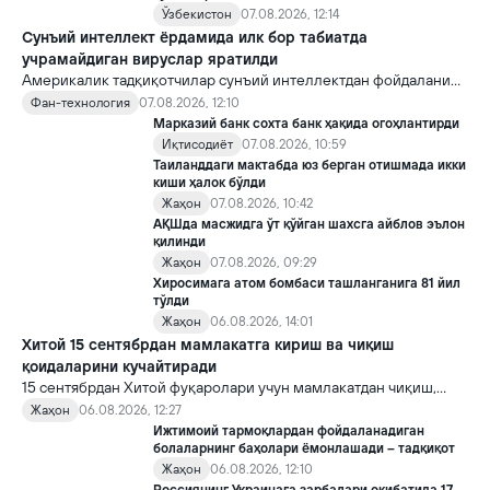
Ўзбекистон
07.08.2026, 12:14
Сунъий интеллект ёрдамида илк бор табиатда
учрамайдиган вируслар яратилди
Америкалик тадқиқотчилар сунъий интеллектдан фойдаланиб
16 та вирус яратди. Бу кашфиёт янги ютуқларга умид уйғотиш
Фан-технология
07.08.2026, 12:10
билан бирга, ундан нотўғри мақсадда фойдаланиш борасидаги
Марказий банк сохта банк ҳақида огоҳлантирди
хавотирларни ҳам кучайтирмоқда.
Иқтисодиёт
07.08.2026, 10:59
Таиланддаги мактабда юз берган отишмада икки
киши ҳалок бўлди
Жаҳон
07.08.2026, 10:42
АҚШда масжидга ўт қўйган шахсга айблов эълон
қилинди
Жаҳон
07.08.2026, 09:29
Хиросимага атом бомбаси ташланганига 81 йил
тўлди
Жаҳон
06.08.2026, 14:01
Хитой 15 сентябрдан мамлакатга кириш ва чиқиш
қоидаларини кучайтиради
15 сентябрдан Хитой фуқаролари учун мамлакатдан чиқиш,
хорижликлар учун эса Хитойга кириш тартиби бўйича янги
Жаҳон
06.08.2026, 12:27
қоидалар кучга киради.
Ижтимоий тармоқлардан фойдаланадиган
болаларнинг баҳолари ёмонлашади – тадқиқот
Жаҳон
06.08.2026, 12:10