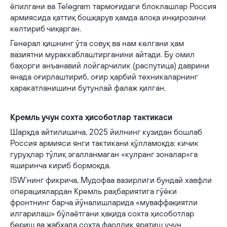
ёпилгани ва Telegram тармоғидаги блоклашлар Россия
армиясида қаттиқ бошқарув ҳамда алоқа инқирозини
келтириб чиқарган.
Генерал қишнинг ўта совуқ ва нам келгани ҳам
вазиятни мураккаблаштирганини айтади. Бу омил
баҳорги анъанавий лойгарчилик (распутица) даврини
янада оғирлаштириб, оғир ҳарбий техникаларнинг
ҳаракатланишини бутунлай фалаж қилган.
Кремль учун сохта ҳисоботлар тактикаси
Шарҳда айтилишича, 2025 йилнинг кузидан бошлаб
Россия армияси янги тактикани қўлламоқда: кичик
гуруҳлар тўлиқ эгалланмаган «кулранг зоналар»га
яширинча кириб бормоқда.
ISW’нинг фикрича, Мудофаа вазирлиги бундай хавфли
операциялардан Кремль раҳбариятига гўёки
фронтнинг барча йўналишларида «муваффақиятли
илгарилаш» бўлаётгани ҳақида сохта ҳисоботлар
бериш ва жабҳада сохта фаоллик яратиш учун