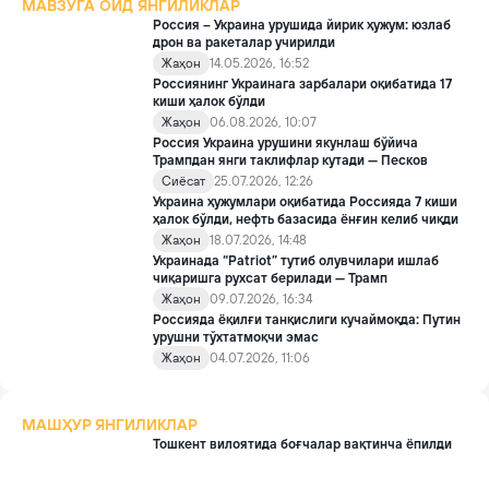
МАВЗУГА ОИД ЯНГИЛИКЛАР
Россия – Украина урушида йирик ҳужум: юзлаб
дрон ва ракеталар учирилди
Жаҳон
14.05.2026, 16:52
Россиянинг Украинага зарбалари оқибатида 17
киши ҳалок бўлди
Жаҳон
06.08.2026, 10:07
Россия Украина урушини якунлаш бўйича
Трампдан янги таклифлар кутади — Песков
Сиёсат
25.07.2026, 12:26
Украина ҳужумлари оқибатида Россияда 7 киши
ҳалок бўлди, нефть базасида ёнғин келиб чиқди
Жаҳон
18.07.2026, 14:48
Украинада “Patriot” тутиб олувчилари ишлаб
чиқаришга рухсат берилади — Трамп
Жаҳон
09.07.2026, 16:34
Россияда ёқилғи танқислиги кучаймоқда: Путин
урушни тўхтатмоқчи эмас
Жаҳон
04.07.2026, 11:06
МАШҲУР ЯНГИЛИКЛАР
Тошкент вилоятида боғчалар вақтинча ёпилди