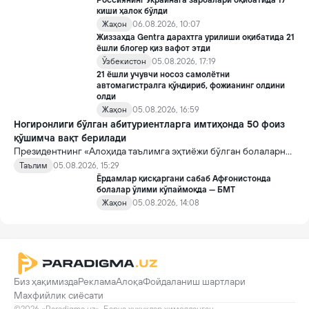
Россиянинг Украинага зарбалари оқибатида 17
киши ҳалок бўлди
Жаҳон
06.08.2026, 10:07
Жиззахда Gentra дарахтга урилиши оқибатида 21
ёшли блогер қиз вафот этди
Ўзбекистон
05.08.2026, 17:19
21 ёшли учувчи носоз самолётни
автомагистралга қўндириб, фожианинг олдини
олди
Жаҳон
05.08.2026, 16:59
Ногиронлиги бўлган абитуриентларга имтиҳонда 50 фоиз
қўшимча вақт берилади
Президентнинг «Алоҳида таълимга эҳтиёжи бўлган болаларни
таълим ва ижтимоий хизматлар билан қамраб олиш тизимини
Таълим
05.08.2026, 15:29
такомиллаштириш бўйича қўшимча чора-тадбирлар
Ёрдамлар қисқаргани сабаб Афғонистонда
тўғрисида»ги қарори билан инклюзив таълим соҳасида қатор
болалар ўлими кўпаймоқда — БМТ
янги механизмлар жорий этилади.
Жаҳон
05.08.2026, 14:08
Биз ҳақимизда
Реклама
Алоқа
Фойдаланиш шартлари
Махфийлик сиёсати