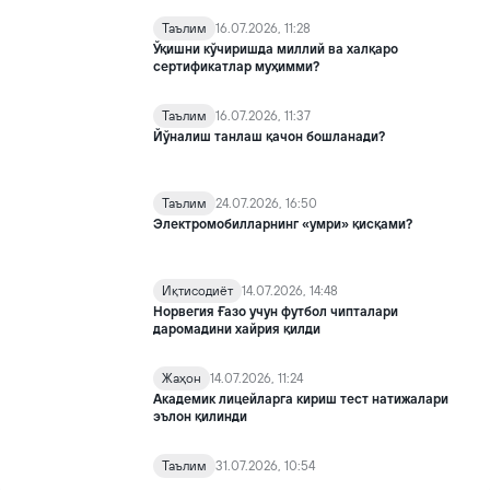
Таълим
16.07.2026, 11:28
Ўқишни кўчиришда миллий ва халқаро
сертификатлар муҳимми?
Таълим
16.07.2026, 11:37
Йўналиш танлаш қачон бошланади?
Таълим
24.07.2026, 16:50
Электромобилларнинг «умри» қисқами?
Иқтисодиёт
14.07.2026, 14:48
Норвегия Ғазо учун футбол чипталари
даромадини хайрия қилди
Жаҳон
14.07.2026, 11:24
Академик лицейларга кириш тест натижалари
эълон қилинди
Таълим
31.07.2026, 10:54