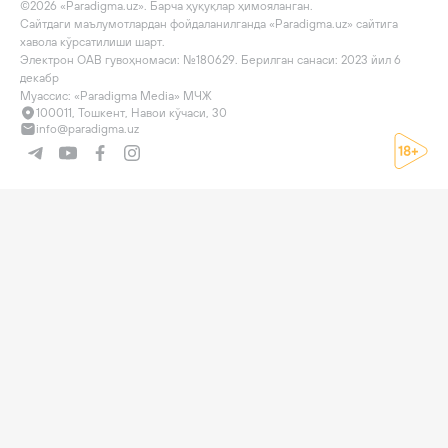
©2026 «Paradigma.uz». Барча ҳуқуқлар ҳимояланган.

Сайтдаги маълумотлардан фойдаланилганда «Paradigma.uz» сайтига 
хавола кўрсатилиши шарт.

Электрон ОАВ гувоҳномаси: №180629. Берилган санаси: 2023 йил 6 
декабр

Муассис: «Paradigma Media» МЧЖ
100011, Тошкент, Навои кўчаси, 30
info@paradigma.uz