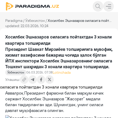
Paradigma
/
Ўзбекистон
/
Хосилбек Эшназаров оиласига пойтахтдан 3 хонали квартира топширилди
updated: 22.03.2026, 10:24
Хосилбек Эшназаров оиласига пойтахтдан 3 хонали
квартира топширилди
Президент Шавкат Мирзиёев топшириғига мувофиқ,
хизмат вазифасини бажариш чоғида ҳалок бўлган
ЙПХ инспектори Хосилбек Эшназаровнинг оиласига
Тошкент шаҳридан 3 хонали квартира топширилди.
Lotinchada
Ўзбекистон
06.03.2026, 07:38
Улашиш:
Аввалроқ Президент фармони билан марҳум кичик
сержант Хосилбек Эшназаров “Жасорат” медали
билан тақдирланган эди. Шунингдек, унинг оиласи
давлат муҳофазасига олинган.