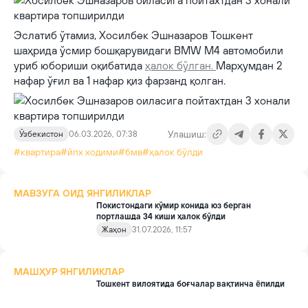
Эслатиб ўтамиз, Хосилбек Эшназаров Тошкент
шаҳрида ўсмир бошқарувидаги BMW M4 автомобили
уриб юбориши оқибатида
ҳалок бўлган.
Марҳумдан 2
нафар ўғил ва 1 нафар қиз фарзанд қолган.
Улашиш:
Ўзбекистон
06.03.2026, 07:38
#квартира
#йпх ходими
#бмв
#ҳалок бўлди
МАВЗУГА ОИД ЯНГИЛИКЛАР
Покистондаги кўмир конида юз берган
портлашда 34 киши ҳалок бўлди
Жаҳон
31.07.2026, 11:57
МАШҲУР ЯНГИЛИКЛАР
Тошкент вилоятида боғчалар вақтинча ёпилди