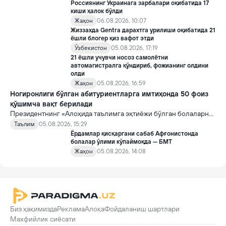
Россиянинг Украинага зарбалари оқибатида 17
киши ҳалок бўлди
Жаҳон
06.08.2026, 10:07
Жиззахда Gentra дарахтга урилиши оқибатида 21
ёшли блогер қиз вафот этди
Ўзбекистон
05.08.2026, 17:19
21 ёшли учувчи носоз самолётни
автомагистралга қўндириб, фожианинг олдини
олди
Жаҳон
05.08.2026, 16:59
Ногиронлиги бўлган абитуриентларга имтиҳонда 50 фоиз
қўшимча вақт берилади
Президентнинг «Алоҳида таълимга эҳтиёжи бўлган болаларни
таълим ва ижтимоий хизматлар билан қамраб олиш тизимини
Таълим
05.08.2026, 15:29
такомиллаштириш бўйича қўшимча чора-тадбирлар
Ёрдамлар қисқаргани сабаб Афғонистонда
тўғрисида»ги қарори билан инклюзив таълим соҳасида қатор
болалар ўлими кўпаймоқда — БМТ
янги механизмлар жорий этилади.
Жаҳон
05.08.2026, 14:08
Биз ҳақимизда
Реклама
Алоқа
Фойдаланиш шартлари
Махфийлик сиёсати