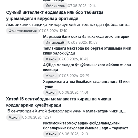
кучга кирди
Ўзбекистон
07.08.2026, 12:14
Сунъий интеллект ёрдамида илк бор табиатда
учрамайдиган вируслар яратилди
Америкалик тадқиқотчилар сунъий интеллектдан фойдаланиб
16 та вирус яратди. Бу кашфиёт янги ютуқларга умид уйғотиш
Фан-технология
07.08.2026, 12:10
билан бирга, ундан нотўғри мақсадда фойдаланиш борасидаги
Марказий банк сохта банк ҳақида огоҳлантирди
хавотирларни ҳам кучайтирмоқда.
Иқтисодиёт
07.08.2026, 10:59
Таиланддаги мактабда юз берган отишмада икки
киши ҳалок бўлди
Жаҳон
07.08.2026, 10:42
АҚШда масжидга ўт қўйган шахсга айблов эълон
қилинди
Жаҳон
07.08.2026, 09:29
Хиросимага атом бомбаси ташланганига 81 йил
тўлди
Жаҳон
06.08.2026, 14:01
Хитой 15 сентябрдан мамлакатга кириш ва чиқиш
қоидаларини кучайтиради
15 сентябрдан Хитой фуқаролари учун мамлакатдан чиқиш,
хорижликлар учун эса Хитойга кириш тартиби бўйича янги
Жаҳон
06.08.2026, 12:27
қоидалар кучга киради.
Ижтимоий тармоқлардан фойдаланадиган
болаларнинг баҳолари ёмонлашади – тадқиқот
Жаҳон
06.08.2026, 12:10