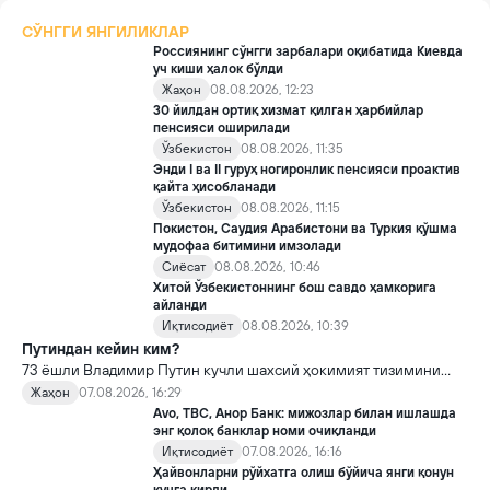
СЎНГГИ ЯНГИЛИКЛАР
Россиянинг сўнгги зарбалари оқибатида Киевда
уч киши ҳалок бўлди
Жаҳон
08.08.2026, 12:23
30 йилдан ортиқ хизмат қилган ҳарбийлар
пенсияси оширилади
Ўзбекистон
08.08.2026, 11:35
Энди I ва II гуруҳ ногиронлик пенсияси проактив
қайта ҳисобланади
Ўзбекистон
08.08.2026, 11:15
Покистон, Саудия Арабистони ва Туркия қўшма
мудофаа битимини имзолади
Сиёсат
08.08.2026, 10:46
Хитой Ўзбекистоннинг бош савдо ҳамкорига
айланди
Иқтисодиёт
08.08.2026, 10:39
Путиндан кейин ким?
73 ёшли Владимир Путин кучли шахсий ҳокимият тизимини
яратди, аммо ундан кейин ким келиши ва ҳокимиятни
Жаҳон
07.08.2026, 16:29
топшириш механизми ҳали ноаниқ. Таҳлилчилар фикрича, бу
Avo, TBC, Анор Банк: мижозлар билан ишлашда
Кремлда ворислик жангига олиб келиши мумкин.
энг қолоқ банклар номи очиқланди
Иқтисодиёт
07.08.2026, 16:16
Ҳайвонларни рўйхатга олиш бўйича янги қонун