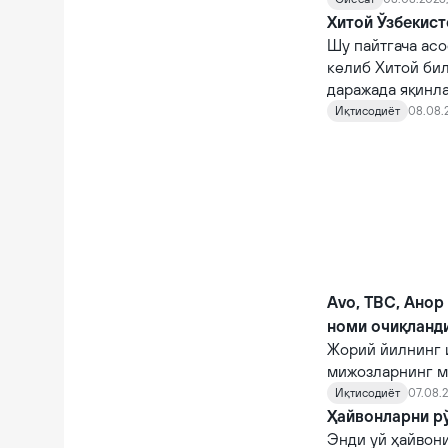
Хитой Ўзбекист
Шу пайтгача асо
келиб Хитой би
даражада яқинл
Иқтисодиёт
08.08.
Avo, TBC, Анор
номи очиқланд
Жорий йилнинг 
мижозларнинг м
кўрсаткичларга 
Иқтисодиёт
07.08.2
Ҳайвонларни рў
Энди уй ҳайвони