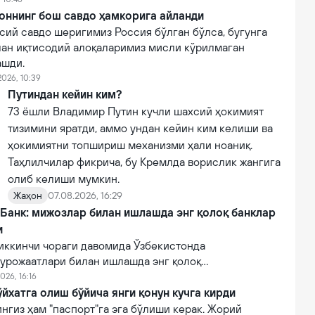
оннинг бош савдо ҳамкорига айланди
сий савдо шеригимиз Россия бўлган бўлса, бугунга
лан иқтисодий алоқаларимиз мисли кўрилмаган
ашди.
2026, 10:39
Путиндан кейин ким?
73 ёшли Владимир Путин кучли шахсий ҳокимият
тизимини яратди, аммо ундан кейин ким келиши ва
ҳокимиятни топшириш механизми ҳали ноаниқ.
Таҳлилчилар фикрича, бу Кремлда ворислик жангига
олиб келиши мумкин.
Жаҳон
07.08.2026, 16:29
 Банк: мижозлар билан ишлашда энг қолоқ банклар
и
иккинчи чораги давомида Ўзбекистонда
урожаатлари билан ишлашда энг қолоқ
эга 10 та тижорий банклар рўйхати очиқланган.
026, 16:16
йхатга олиш бўйича янги қонун кучга кирди
нгиз ҳам "паспорт"га эга бўлиши керак. Жорий