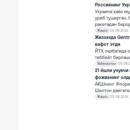
Россиянинг Укр
Украина ҳаво му
уриб туширган, 
ракетадан бирор
Жаҳон
06.08.2026,
Жиззахда Gentr
вафот этди
ЙТҲ оқибатида о
тиббиёт бирлаш
шифокорлар том
Ўзбекистон
05.08.2
қарамасдан, у ва
21 ёшли учувчи
фожианинг олд
АҚШнинг Флорид
Шелтон двигате
10 автомагистр
Жаҳон
05.08.2026, 
фожианинг олди