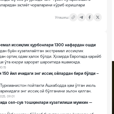
нларидан эҳтиёт чораларини кўриб юришлари
Улашиш:
ремал иссиқлик қурбонлари 1300 нафардан ошди
дан буён кузатилаётган экстремал иссиқлик
дан ортиқ одам ҳалок бўлди. Ҳозирда Европада қарийб
ши ўта юқори ҳарорат шароитида яшамоқда.
10:15
и 150 йил ичидаги энг иссиқ ойлардан бири бўлди –
Туркманистон пойтахти Ашхабодда ҳам ўтган июль
тарихидаги энг иссиқ ой бўлганини эълон қилган.
025, 09:01
ида сел-сув тошқинлари кузатилиши мумкин —