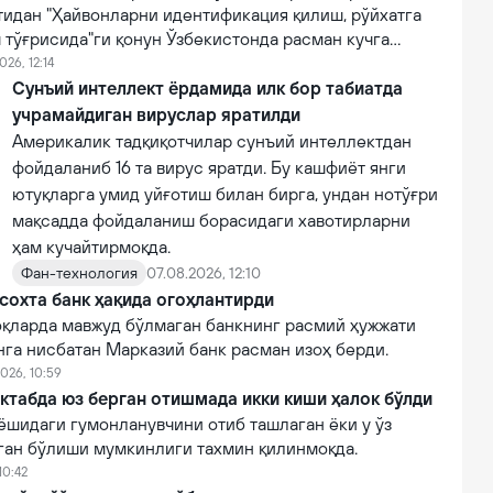
тидан "Ҳайвонларни идентификация қилиш, рўйхатга
 тўғрисида"ги қонун Ўзбекистонда расман кучга
026, 12:14
Сунъий интеллект ёрдамида илк бор табиатда
учрамайдиган вируслар яратилди
Америкалик тадқиқотчилар сунъий интеллектдан
фойдаланиб 16 та вирус яратди. Бу кашфиёт янги
ютуқларга умид уйғотиш билан бирга, ундан нотўғри
мақсадда фойдаланиш борасидаги хавотирларни
ҳам кучайтирмоқда.
Фан-технология
07.08.2026, 12:10
сохта банк ҳақида огоҳлантирди
қларда мавжуд бўлмаган банкнинг расмий ҳужжати
нга нисбатан Марказий банк расман изоҳ берди.
026, 10:59
ктабда юз берган отишмада икки киши ҳалок бўлди
ёшидаги гумонланувчини отиб ташлаган ёки у ўз
лган бўлиши мумкинлиги тахмин қилинмоқда.
10:42