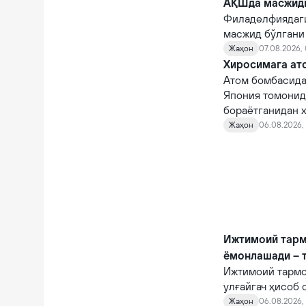
АҚШда масжидга
Филаделфиядаги
масжид бўлгани
Жаҳон
07.08.2026,
Хиросимага ато
Атом бомбасида
Япония томонид
бораётганидан х
Жаҳон
06.08.2026, 
Ижтимоий тарм
ёмонлашади – 
Ижтимоий тармо
улғайгач ҳисоб 
қийналишади.
Жаҳон
06.08.2026, 