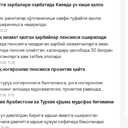
гги зарбалари оқибатида Киевда уч киши ҳалок
ик ракеталар қўлланилиши хавфи туфайли аҳоли
ширинишга чақирилди.
12:23
қ хизмат қилган ҳарбийлар пенсияси оширилади
ида пенсияга чиқадиган ҳарбий хизматчиларга эмас,
унда пенсия олаётган, календарь ҳисобида 30 йилдан
лганларга ҳам татбиқ этилади.
026, 11:35
руҳ ногиронлик пенсияси проактив қайта
II гуруҳ ногиронлиги белгиланса, унга ногиронлик
онинг алоҳида мурожаатисиз, проактив равишда
026, 11:15
дия Арабистони ва Туркия қўшма мудофаа битимини
 уч давлатдан бирига қарши амалга оширилган
чала давлатга қарши ҳужум сифатида баҳоланади.
 10:46