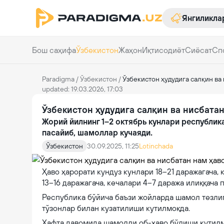
Янгиликла
Бош саҳифа
Ўзбекистон
Жаҳон
Иқтисодиёт
Сиёсат
Сп
Paradigma
/
Ўзбекистон
/
Ўзбекистон ҳудудига салқин ва
updated: 19.03.2026, 17:03
Ўзбекистон ҳудудига салқин ва нисбата
Жорий йилнинг 1–2 октябрь кунлари республик
пасайиб, шамоллар кучаяди.
Ўзбекистон
30.09.2025, 11:25
Lotinchada
Ҳаво ҳарорати кундуз кунлари 18–21 даражагача,
13–16 даражагача, кечалари 4–7 даража илиққача 
Республика бўйича баъзи жойларда шамол тезлиги
тўзонлар билан кузатилиши кутилмоқда.
Ҳафта давомида шамолли об-ҳаво бўлиши кутилмо