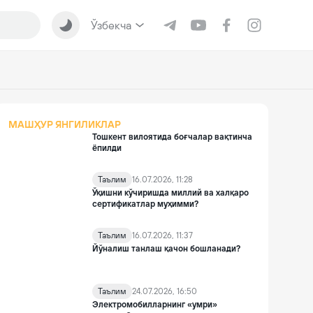
Ўзбекча
МАШҲУР ЯНГИЛИКЛАР
Тошкент вилоятида боғчалар вақтинча
ёпилди
Таълим
16.07.2026, 11:28
Ўқишни кўчиришда миллий ва халқаро
сертификатлар муҳимми?
Таълим
16.07.2026, 11:37
Йўналиш танлаш қачон бошланади?
Таълим
24.07.2026, 16:50
Электромобилларнинг «умри»