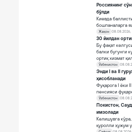
Россиянинг сўн
бўлди
Киевда баллист
бошпаналарга я
Жаҳон
08.08.2026, 
30 йилдан орти
Бу фақат келгус
балки бугунги к
ортиқ хизмат қи
Ўзбекистон
08.08.2
Энди I ва II гу
ҳисобланади
Фуқарога I ёки 
пенсияси фуқар
тайинланади.
Ўзбекистон
08.08.2
Покистон, Сау
имзолади
Келишувга кўра,
қуролли ҳужум у
Сиёсат
08.08.2026,