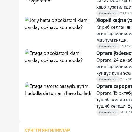
23-27 март кунл
ҳаво кузатилади
Ўзбекистон
20.03.2
Жорий ҳафта ўз
Кириб келган я
ёғингарчиликсиз
маълум қилди.
Ўзбекистон
17.02.20
Эртага ўзбекис
Эртага, 24 дека
ёғингарчиликсиз
кундуз куни эса
ҳақда "Ўзгидром
Ўзбекистон
23.12.20
Эртага ҳарорат
Эртага, 15 октя
тушиб, ёмғир ёғ
тушиб кетади. Б
Ўзбекистон
14.10.20
СЎНГГИ ЯНГИЛИКЛАР