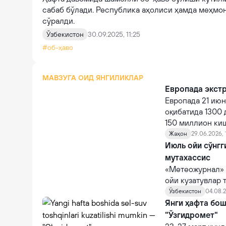
сабаб бўлади. Республика аҳолиси ҳамда меҳмо
сўралди.
Ўзбекистон
30.09.2025, 11:25
#об-ҳаво
МАВЗУГА ОИД ЯНГИЛИКЛАР
Европада экст
Европада 21 июн
оқибатида 1300 
150 миллион ки
Жаҳон
29.06.2026, 
Июль ойи сўнгг
мутахассис
«Метеожурнал» 
ойи кузатувлар 
Ўзбекистон
04.08.2
Янги ҳафта бош
"Ўзгидромет"