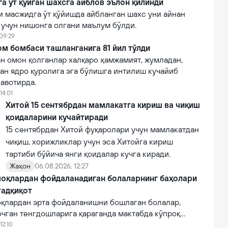
 ўт қўйган шахсга айблов эълон қилинди
 масжидга ўт қўйишда айбланган шахс уни айнан
 учун нишонга олгани маълум бўлди.
 09:29
м бомбаси ташланганига 81 йил тўлди
н омон қолганлар халқаро ҳамжамият, жумладан,
ан ядро қуролига эга бўлишга интилиш кучайиб
авотирда.
14:01
Хитой 15 сентябрдан мамлакатга кириш ва чиқиш
қоидаларини кучайтиради
15 сентябрдан Хитой фуқаролари учун мамлакатдан
чиқиш, хорижликлар учун эса Хитойга кириш
тартиби бўйича янги қоидалар кучга киради.
Жаҳон
06.08.2026, 12:27
оқлардан фойдаланадиган болаларнинг баҳолари
тадқиқот
қлардан эрта фойдаланишни бошлаган болалар,
очган тенгдошларига қараганда мактабда кўпроқ
12:10