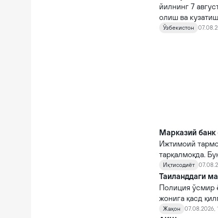
йилнинг 7 авгус
олиш ва кузатиш
кирди.
Ўзбекистон
07.08.2
Марказий банк 
Ижтимоий тармо
тарқалмоқда. Бу
Иқтисодиёт
07.08.2
Таиланддаги ма
Полиция ўсмир 
жонига қасд қи
Жаҳон
07.08.2026, 