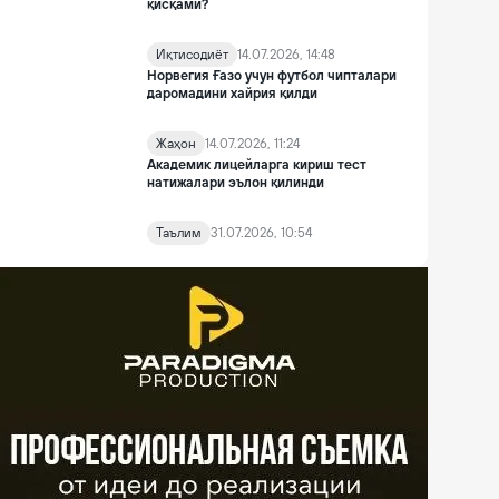
қисқами?
Иқтисодиёт
14.07.2026, 14:48
Норвегия Ғазо учун футбол чипталари
даромадини хайрия қилди
Жаҳон
14.07.2026, 11:24
Академик лицейларга кириш тест
натижалари эълон қилинди
Таълим
31.07.2026, 10:54