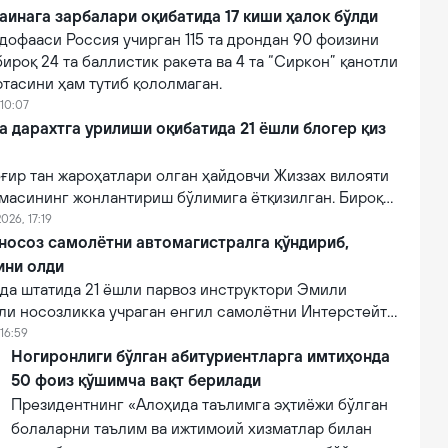
аинага зарбалари оқибатида 17 киши ҳалок бўлди
дофааси Россия учирган 115 та дрондан 90 фоизини
бироқ 24 та баллистик ракета ва 4 та “Сиркон” қанотли
тасини ҳам тутиб қололмаган.
 10:07
a дарахтга урилиши оқибатида 21 ёшли блогер қиз
ғир тан жароҳатлари олган ҳайдовчи Жиззах вилояти
масининг жонлантириш бўлимига ётқизилган. Бироқ
онидан кўрсатилган тиббий муолажаларга
026, 17:19
фот этган.
 носоз самолётни автомагистралга қўндириб,
ини олди
а штатида 21 ёшли парвоз инструктори Эмили
ли носозликка учраган енгил самолётни Интерстейт
алига муваффақиятли қўндириб, эҳтимолий йирик
16:59
ни олди.
Ногиронлиги бўлган абитуриентларга имтиҳонда
50 фоиз қўшимча вақт берилади
Президентнинг «Алоҳида таълимга эҳтиёжи бўлган
болаларни таълим ва ижтимоий хизматлар билан