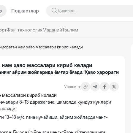
р
Подкастлар
орт
Фан-технология
Маданий
Таълим
 нисбатан нам ҳаво массалари кириб келади
н нам ҳаво массалари кириб келади
анинг айрим жойларида ёмғир ёғади. Ҳаво ҳарорати
Улашиш:
 кечалари 8–13 даражагача, шимолда кундуз кунлари
пасаяди.
 13–18 м/с гача кучайиши, айрим жойларда чанг-
қда. Бу эса ўз ўрнида чанг-тўзон кўтарилишига