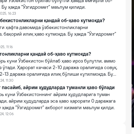
ари Ўзбекистон бўйлаб булутли ҳамда ёмғирли об-
. Бу ҳақда "Ўзгидромет" маълум қилиди.
025, 16:23
бекистонликларни қандай об-ҳаво кутмоқда?
нги ҳафта давомида ўзбекистонликларни
, баҳорий илиқ ҳаво кутмоқда. Бу ҳақда "Ўзгидромет"
25, 11:16
тонликларни қандай об-ҳаво кутмоқда?
брь куни Ўзбекистон бўйлаб ҳаво ироз булутли, аммо
 ўтади. Ҳарорат кечаси 2-10 даража оралиғида совуқ,
 2-13 даража оралиғида илиқ бўлиши кутилмоқда. Бу
ет" ахборот хизмати хабар берди.
24, 11:30
 пасайиб, айрим ҳудудларда туманли ҳаво бўлади
брь куни Ўзбекистоннинг айрим ҳудудларига туман
ади, айрим ҳудудларда эса ҳаво ҳарорати 0 даражага
у ҳақда "Ўзгидромет" ахборот хизмати маълум қилди.
24, 12:06