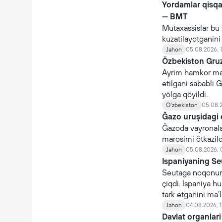
Yordamlar qisq
— BMT
Mutaxassislar bu 
kuzatilayotganin
Jahon
05.08.2026, 
Özbekiston Gruz
Ayrim hamkor maml
etilgani sababli G
yölga qöyildi.
Oʻzbekiston
05.08.2
Ğazo uruşidagi 
Ğazoda vayronalar
marosimi ötkazildi
Jahon
05.08.2026, 
Ispaniyaning Se
Seutaga noqonuni
çiqdi. Ispaniya 
tark etganini ma’l
Jahon
04.08.2026, 1
Davlat organlari