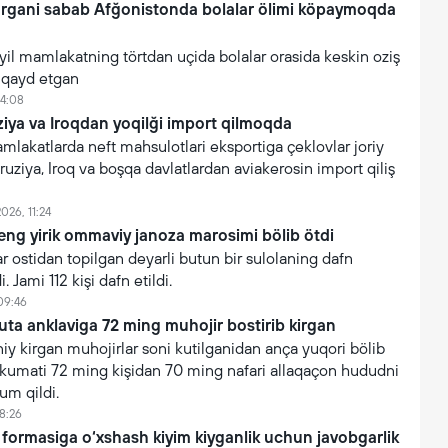
argani sabab Afğonistonda bolalar ölimi köpaymoqda
yil mamlakatning törtdan uçida bolalar orasida keskin oziş
i qayd etgan
14:08
iya va Iroqdan yoqilği import qilmoqda
akatlarda neft mahsulotlari eksportiga çeklovlar joriy
ruziya, Iroq va boşqa davlatlardan aviakerosin import qiliş
026, 11:24
eng yirik ommaviy janoza marosimi bölib ötdi
 ostidan topilgan deyarli butun bir sulolaning dafn
. Jami 112 kişi dafn etildi.
09:46
uta anklaviga 72 ming muhojir bostirib kirgan
y kirgan muhojirlar soni kutilganidan ança yuqori bölib
hukumati 72 ming kişidan 70 ming nafari allaqaçon hududni
um qildi.
8:26
 formasiga o‘xshash kiyim kiyganlik uchun javobgarlik