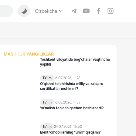
O‘zbekcha
MASHHUR YANGILIKLAR
Toshkent viloyatida bog‘chalar vaqtincha
yopildi
Ta'lim
16.07.2026, 11:28
O‘qishni ko‘chirishda milliy va xalqaro
sertifikatlar muhimmi?
Ta'lim
16.07.2026, 11:37
Yo’nalish tanlash qachon boshlanadi?
Ta'lim
24.07.2026, 16:50
Elektromobillarning "umri" qisqami?