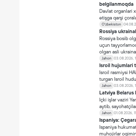
belgilanmoqda
Davlat organlari 
etişga qarşi çoral
organlari nomidan 
Oʻzbekiston
04.08.2
Rossiya ukraina
Rossiya bosib olg
uçun tayyorlamoq
olgan asli ukraina
çaqiriladi.
Jahon
03.08.2026, 
Isroil hujumlari 
Isroil rasmiysi H
turgan Isroil hudud
Jahon
03.08.2026, 
Latviya Belarus 
Içki işlar vaziri
aytib, sayohatçil
Jahon
01.08.2026, 1
Ispaniya: Çegara
Ispaniya hukumati
muhojirlar oqimin