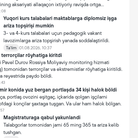
ning aksariyati allaqaçon ixtiyoriy ravişda ortga
1:08
Yuqori kurs talabalari maktablarga diplomsiz işga
ariza topşirişi mumkin
3- va 4-kurs talabalari uçun pedagogik vakant
lavozimlarga ariza topşirish yanada soddalaştirildi.
Ta'lim
01.08.2026, 10:37
terrorçilar röyhatiga kiritdi
i Pavel Durov Rossiya Moliyaviy monitoring hizmati
 tomonidan terrorçilar va ekstremistlar röyhatiga kiritildi.
ra reyestrida paydo böldi.
6:43
mir konida yuz bergan portlaşda 34 kişi halok böldi
a, portlaş ovozini eşitgaç, içkarida qolgan işçilarni
ofdagi konçilar şaxtaga tuşgan. Va ular ham halok bölgan.
:57
Magistraturaga qabul yakunlandi
Talabgorlar tomonidan jami 65 ming 365 ta ariza kelib
tushgan.