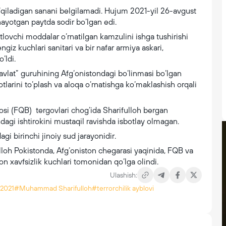
qiladigan sanani belgilamadi. Hujum 2021-yil 26-avgust
ayotgan paytda sodir bo‘lgan edi.
lovchi moddalar o‘rnatilgan kamzulini ishga tushirishi
ngiz kuchlari sanitari va bir nafar armiya askari,
‘ldi.
davlat” guruhining Afg‘onistondagi bo‘linmasi bo‘lgan
rini to‘plash va aloqa o‘rnatishga ko‘maklashish orqali
osi (FQB) tergovlari chog‘ida Sharifulloh bergan
agi ishtirokini mustaqil ravishda isbotlay olmagan.
 birinchi jinoiy sud jarayonidir.
loh Pokistonda, Afg‘oniston chegarasi yaqinida, FQB va
n xavfsizlik kuchlari tomonidan qo‘lga olindi.
Ulashish:
 2021
#Muhammad Sharifulloh
#terrorchilik ayblovi