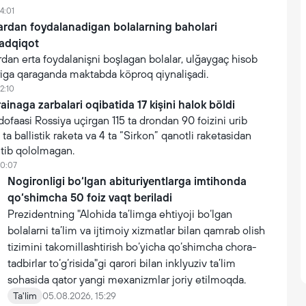
4:01
lardan foydalanadigan bolalarning baholari
tadqiqot
rdan erta foydalanişni boşlagan bolalar, ulğaygaç hisob
iga qaraganda maktabda köproq qiynalişadi.
2:10
inaga zarbalari oqibatida 17 kişini halok böldi
faasi Rossiya uçirgan 115 ta drondan 90 foizini urib
 ta ballistik raketa va 4 ta “Sirkon” qanotli raketasidan
utib qololmagan.
10:07
Nogironligi bo‘lgan abituriyentlarga imtihonda
qo‘shimcha 50 foiz vaqt beriladi
Prezidentning "Alohida ta’limga ehtiyoji bo‘lgan
bolalarni ta’lim va ijtimoiy xizmatlar bilan qamrab olish
tizimini takomillashtirish bo‘yicha qo‘shimcha chora-
tadbirlar to‘g‘risida"gi qarori bilan inklyuziv ta’lim
sohasida qator yangi mexanizmlar joriy etilmoqda.
Ta'lim
05.08.2026, 15:29