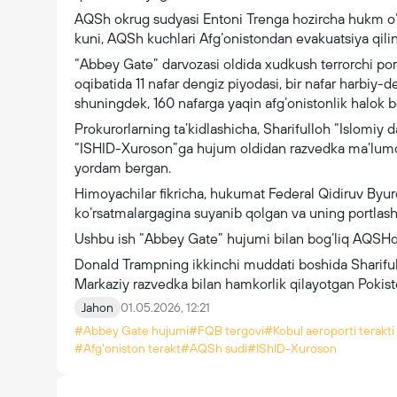
AQSh okrug sudyasi Entoni Trenga hozircha hukm o‘
kuni, AQSh kuchlari Afg‘onistondan evakuatsiya qilin
“Abbey Gate” darvozasi oldida xudkush terrorchi port
oqibatida 11 nafar dengiz piyodasi, bir nafar harbiy-de
shuningdek, 160 nafarga yaqin afg‘onistonlik halok bo
Prokurorlarning ta’kidlashicha, Sharifulloh “Islomiy 
“ISHID-Xuroson”ga hujum oldidan razvedka ma’lumotla
yordam bergan.
Himoyachilar fikricha, hukumat Federal Qidiruv Byur
ko‘rsatmalargagina suyanib qolgan va uning portlashd
Ushbu ish “Abbey Gate” hujumi bilan bog‘liq AQSHdagi
Donald Trampning ikkinchi muddati boshida Shariful
Markaziy razvedka bilan hamkorlik qilayotgan Pokisto
Jahon
01.05.2026, 12:21
#Abbey Gate hujumi
#FQB tergovi
#Kobul aeroporti terakti
#Afgʻoniston terakt
#AQSh sudi
#IShID-Xuroson