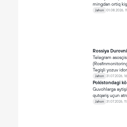
mingdan ortiq kişi
qaytmoqda.
Jahon
01.08.2026, 1
Rossiya Durovni 
Telegram asosçis
(Rosfinmonitoring)
Tegişli yozuv ido
Jahon
31.07.2026, 1
Pokistondagi kö
Guvohlarga aytişiç
qutqariş uçun atr
Jahon
31.07.2026, 11