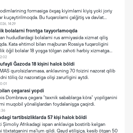
xodimlarining formasiga öxşaş kiyimlarni kiyiş yoki joriy
ar kuçaytirilmoqda. Bu fuqarolarni çalğitiş va davlat
işonçning suiiste’mol qilinişini oldini olişga qaratilgan.
026, 14:29
lik bolalarni frontga tayyorlamoqda
an hududlardagi bolalarni rus armiyasida xizmat qiliş
da. Kata ehtimol bilan majburan Rossiya fuqaroligini
lik öğil bolalar 18 yoşga tölgan zahoti harbiy xizmatga
12:02
tufayli Ğazoda 18 kişini halok böldi
AMAS qurolsizlanmasa, anklavning 70 foizini nazorat qilib
ni töliq öz nazoratiga olişi zarurligini aytdi.
10:01
bilan çegarasi yopdi
 Yanis Dombrava çegara “texnik sabablarga köra” yopilganini
arni muqobil yönalişlardan foydalanişga çaqirdi.
1:36
dagi tartibsizliklarda 57 kişi halok böldi
 Şimoliy Afrikadagi ispan anklaviga bostirib kelgan
i töxtatganini ma’lum qildi. Qayd etilişiça, kesib ötgan 50