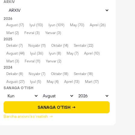
ARXIV
2026
Avgust (17)
Iyul (113)
Iyun (109)
May (70)
Aprel (26)
Mart (2)
Fevral (3)
Yanvar (3)
2025
Dekabr (7)
Noyabr (11)
Oktabr (14)
Sentabr (22)
Avgust (44)
Iyul (36)
Iyun (8)
May (7)
Aprel (10)
Mart (3)
Fevral (11)
Yanvar (2)
2024
Dekabr (8)
Noyabr (7)
Oktabr (18)
Sentabr (18)
Avgust (27)
Iyul (5)
May (4)
Aprel (13)
Mart (17)
SANAGA O'TISH
SANAGA O'TISH →
Barcha arxivni ko'rsatish →