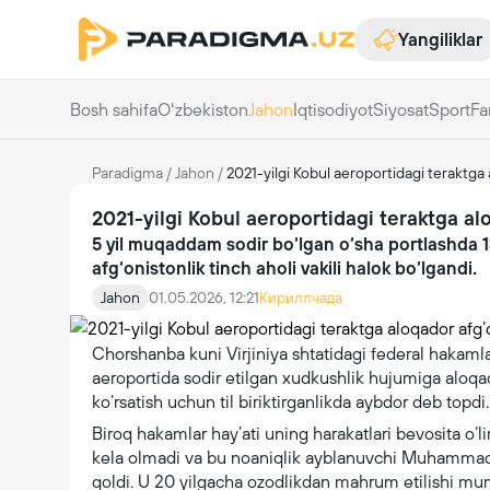
Yangiliklar
Bosh sahifa
Oʻzbekiston
Jahon
Iqtisodiyot
Siyosat
Sport
Fa
Paradigma
/
Jahon
/
2021-yilgi Kobul aeroportidagi teraktga 
2021-yilgi Kobul aeroportidagi teraktga al
5 yil muqaddam sodir bo‘lgan o‘sha portlashda 1
afg‘onistonlik tinch aholi vakili halok bo‘lgandi.
Jahon
01.05.2026, 12:21
Кириллчада
Chorshanba kuni Virjiniya shtatidagi federal hakamla
aeroportida sodir etilgan xudkushlik hujumiga aloqa
ko‘rsatish uchun til biriktirganlikda aybdor deb topdi.
Biroq hakamlar hay’ati uning harakatlari bevosita o‘
kela olmadi va bu noaniqlik ayblanuvchi Muhammad
qoldi. U 20 yilgacha ozodlikdan mahrum etilishi mu