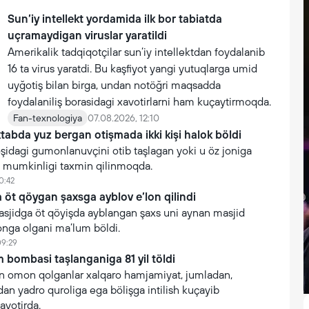
Sun’iy intellekt yordamida ilk bor tabiatda
uçramaydigan viruslar yaratildi
Amerikalik tadqiqotçilar sun’iy intellektdan foydalanib
16 ta virus yaratdi. Bu kaşfiyot yangi yutuqlarga umid
uyğotiş bilan birga, undan notöğri maqsadda
foydalaniliş borasidagi xavotirlarni ham kuçaytirmoqda.
Fan-texnologiya
07.08.2026, 12:10
tabda yuz bergan otişmada ikki kişi halok böldi
oşidagi gumonlanuvçini otib taşlagan yoki u öz joniga
şi mumkinligi taxmin qilinmoqda.
0:42
öt qöygan şaxsga ayblov e’lon qilindi
asjidga öt qöyişda ayblangan şaxs uni aynan masjid
onga olgani ma’lum böldi.
09:29
 bombasi taşlanganiga 81 yil töldi
 omon qolganlar xalqaro hamjamiyat, jumladan,
n yadro quroliga ega bölişga intilish kuçayib
avotirda.