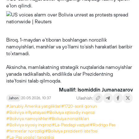
e’lon qilindi.
US voices alarm over Bolivia unrest as protests spread nationwide | Reuters
Biroq, 1-maydan e’tiboran boshlangan norozilik
namoyishlari, marshlar va yo‘llarni to‘sish harakatlari baribir
to‘xtamadi.
Aksincha, mamlakatning strategik nuqtalarida namoyishlar
yanada radikallashib, endilikda ular Prezidentning
iste’fosini talab qilmoqda.
Muallif: Isomiddin Jumanazarov
Ulashish:
Jahon
20.05.2026, 10:37
#Janubiy Amerika yangiliklari
#1720-sonli qonun
#Boliviya inflyatsiyasi
#Boliviya iqtisodiy inqirozi
#Boliviya namoyishlari
#Boliviya noroziliklari
#Boliviya siyosiy inqirozi
#La-Pasdagi vaziyat
#Rodrigo Pas
#fermerlar noroziligi
#Boliviya prezidenti isteʼfosi
#La-Pas yoqilgʻi tanqisligi