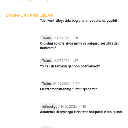
MASHHUR YANGILIKLAR
Toshkent viloyatida bog‘chalar vaqtincha yopildi
Ta'lim
16.07.2026, 11:28
O‘qishni ko‘chirishda milliy va xalqaro sertifikatlar
muhimmi?
Ta'lim
16.07.2026, 11:37
Yo’nalish tanlash qachon boshlanadi?
Ta'lim
24.07.2026, 16:50
Elektromobillarning "umri" qisqami?
Iqtisodiyot
14.07.2026, 14:48
Akademik litseylarga kiriş test natijalari e'lon qilindi