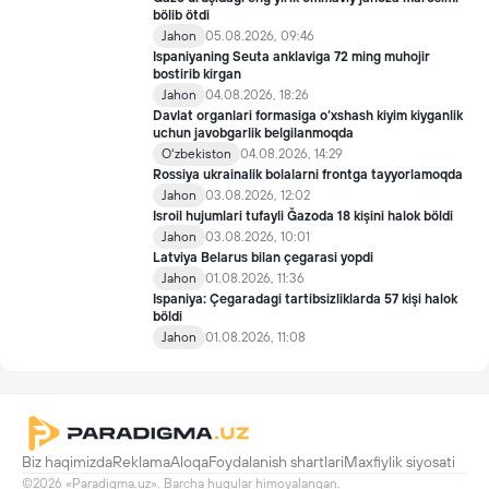
bölib ötdi
Jahon
05.08.2026, 09:46
Ispaniyaning Seuta anklaviga 72 ming muhojir
bostirib kirgan
Jahon
04.08.2026, 18:26
Davlat organlari formasiga o‘xshash kiyim kiyganlik
uchun javobgarlik belgilanmoqda
Oʻzbekiston
04.08.2026, 14:29
Rossiya ukrainalik bolalarni frontga tayyorlamoqda
Jahon
03.08.2026, 12:02
Isroil hujumlari tufayli Ğazoda 18 kişini halok böldi
Jahon
03.08.2026, 10:01
Latviya Belarus bilan çegarasi yopdi
Jahon
01.08.2026, 11:36
Ispaniya: Çegaradagi tartibsizliklarda 57 kişi halok
böldi
Jahon
01.08.2026, 11:08
Biz haqimizda
Reklama
Aloqa
Foydalanish shartlari
Maxfiylik siyosati
©2026 «Paradigma.uz». Barcha huqular himoyalangan.
