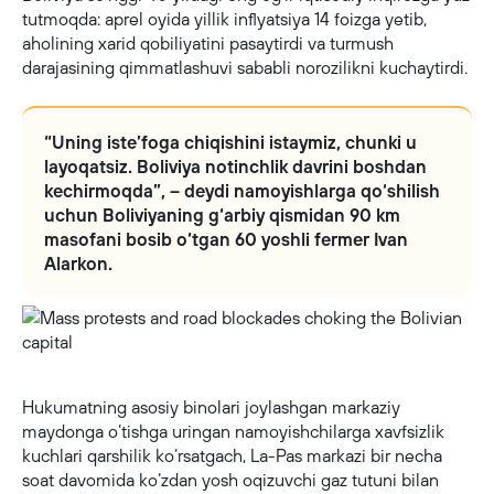
tutmoqda: aprel oyida yillik inflyatsiya 14 foizga yetib,
aholining xarid qobiliyatini pasaytirdi va turmush
darajasining qimmatlashuvi sababli norozilikni kuchaytirdi.
“Uning iste’foga chiqishini istaymiz, chunki u
layoqatsiz. Boliviya notinchlik davrini boshdan
kechirmoqda”, – deydi namoyishlarga qo‘shilish
uchun Boliviyaning g‘arbiy qismidan 90 km
masofani bosib o‘tgan 60 yoshli fermer Ivan
Alarkon.
Mass protests and road blockades choking the Bolivian capital
Hukumatning asosiy binolari joylashgan markaziy
maydonga o‘tishga uringan namoyishchilarga xavfsizlik
kuchlari qarshilik ko‘rsatgach, La-Pas markazi bir necha
soat davomida ko‘zdan yosh oqizuvchi gaz tutuni bilan