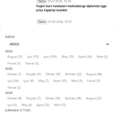
Ta'lim
31.07.2026, 10:54
Yuqori kurs talabalari maktablarga diplomsiz işga
ariza topşirişi mumkin
Ta'lim
01.08.2026, 10:37
ARXIV
2026
Avgust (21)
Iyul (113)
Iyun (109)
May (70)
Aprel (26)
Mart (2)
Fevral (3)
Yanvar (3)
2025
Dekabr (7)
Noyabr (11)
Oktabr (14)
Sentabr (22)
Avgust (44)
Iyul (36)
Iyun (8)
May (7)
Aprel (10)
Mart (3)
Fevral (11)
Yanvar (2)
2024
Dekabr (8)
Noyabr (7)
Oktabr (18)
Sentabr (18)
Avgust (27)
Iyul (5)
May (4)
Aprel (13)
Mart (17)
SANAGA O'TISH