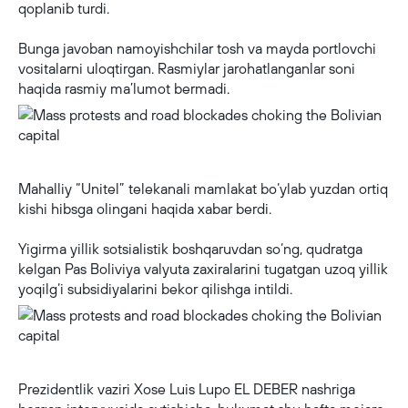
qoplanib turdi.
Bunga javoban namoyishchilar tosh va mayda portlovchi
vositalarni uloqtirgan. Rasmiylar jarohatlanganlar soni
haqida rasmiy ma’lumot bermadi.
Mass protests and road blockades choking the Bolivian capital
Mahalliy “Unitel” telekanali mamlakat bo‘ylab yuzdan ortiq
kishi hibsga olingani haqida xabar berdi.
Yigirma yillik sotsialistik boshqaruvdan so‘ng, qudratga
kelgan Pas Boliviya valyuta zaxiralarini tugatgan uzoq yillik
yoqilg‘i subsidiyalarini bekor qilishga intildi.
Mass protests and road blockades choking the Bolivian capital
Prezidentlik vaziri Xose Luis Lupo EL DEBER nashriga