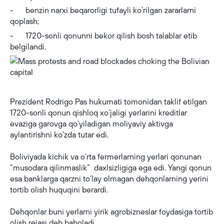
- benzin narxi beqarorligi tufayli ko‘rilgan zararlarni
qoplash;
- 1720-sonli qonunni bekor qilish bosh talablar etib
belgilandi.
Mass protests and road blockades choking the Bolivian capital
Prezident Rodrigo Pas hukumati tomonidan taklif etilgan
1720-sonli qonun qishloq xo‘jaligi yerlarini kreditlar
evaziga garovga qo‘yiladigan moliyaviy aktivga
aylantirishni ko‘zda tutar edi.
Boliviyada kichik va o‘rta fermerlarning yerlari qonunan
“musodara qilinmaslik” daxlsizligiga ega edi. Yangi qonun
esa banklarga qarzni to‘lay olmagan dehqonlarning yerini
tortib olish huquqini berardi.
Dehqonlar buni yerlarni yirik agrobizneslar foydasiga tortib
olish rejasi deb baholadi.