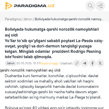
Paradigma
/
Jahon
/
Boliviyada hukumatga qarshi norozilik namoyishlari avj oldi
Boliviyada hukumatga qarshi norozilik namoyishlari
avj oldi
Yo‘llar to‘sib qo‘yilgani sababli poytaxt La-Pasda oziq-
ovqat, yoqilg‘i va dori-darmon tanqisligi yuzaga
kelgan. Minglab odamlar prezident Rodrigo Pasning
iste’fosini talab qilmoqda.
Кириллчада
Ulashish:
Jahon
20.05.2026, 10:37
Dushanba kuni fermerlar, konchilar, o‘qituvchilar, davlat
sektori xodimlari va mahalliy aholi vakillari ish haqini
oshirish, iqtisodiy beqarorlik hamda davlat korxonalarini
xususiylashtirishga qarshi bir necha hafta davom etgan
safarbarlikdan so‘ng ma'muriy markaz La-Pasga to‘plandi.
Boliviya so‘nggi 40 yildagi eng og‘ir iqtisodiy inqirozga yuz