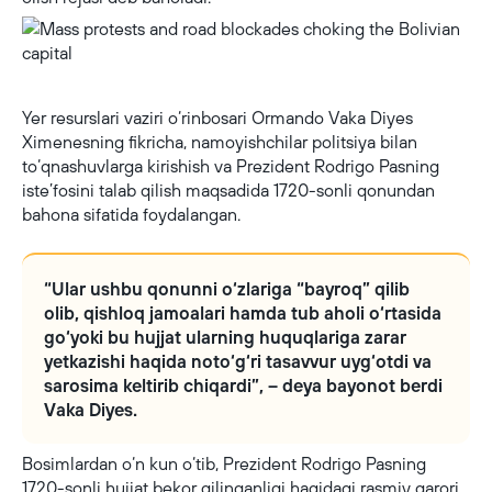
Mass protests and road blockades choking the Bolivian capital
Yer resurslari vaziri o‘rinbosari Ormando Vaka Diyes
Ximenesning fikricha, namoyishchilar politsiya bilan
to‘qnashuvlarga kirishish va Prezident Rodrigo Pasning
iste’fosini talab qilish maqsadida 1720-sonli qonundan
bahona sifatida foydalangan.
“Ular ushbu qonunni o‘zlariga “bayroq” qilib
olib, qishloq jamoalari hamda tub aholi o‘rtasida
go‘yoki bu hujjat ularning huquqlariga zarar
yetkazishi haqida noto‘g‘ri tasavvur uyg‘otdi va
sarosima keltirib chiqardi”, – deya bayonot berdi
Vaka Diyes.
Bosimlardan o‘n kun o‘tib, Prezident Rodrigo Pasning
1720-sonli hujjat bekor qilinganligi haqidagi rasmiy qarori