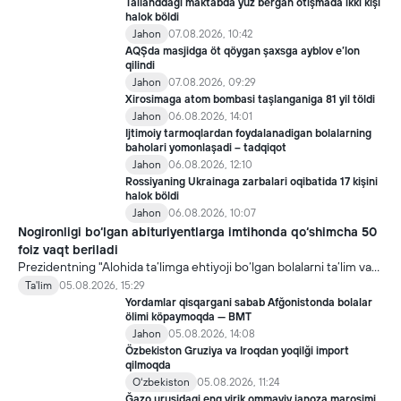
undan notöğri maqsadda foydalaniliş borasidagi xavotirlarni ham
Tailanddagi maktabda yuz bergan otişmada ikki kişi
kuçaytirmoqda.
halok böldi
Jahon
07.08.2026, 10:42
AQŞda masjidga öt qöygan şaxsga ayblov e’lon
qilindi
Jahon
07.08.2026, 09:29
Xirosimaga atom bombasi taşlanganiga 81 yil töldi
Jahon
06.08.2026, 14:01
Ijtimoiy tarmoqlardan foydalanadigan bolalarning
baholari yomonlaşadi – tadqiqot
Jahon
06.08.2026, 12:10
Rossiyaning Ukrainaga zarbalari oqibatida 17 kişini
halok böldi
Jahon
06.08.2026, 10:07
Nogironligi bo‘lgan abituriyentlarga imtihonda qo‘shimcha 50
foiz vaqt beriladi
Prezidentning "Alohida ta’limga ehtiyoji bo‘lgan bolalarni ta’lim va
ijtimoiy xizmatlar bilan qamrab olish tizimini takomillashtirish
Ta'lim
05.08.2026, 15:29
bo‘yicha qo‘shimcha chora-tadbirlar to‘g‘risida"gi qarori bilan
Yordamlar qisqargani sabab Afğonistonda bolalar
inklyuziv ta’lim sohasida qator yangi mexanizmlar joriy etilmoqda.
ölimi köpaymoqda — BMT
Jahon
05.08.2026, 14:08
Özbekiston Gruziya va Iroqdan yoqilği import
qilmoqda
Oʻzbekiston
05.08.2026, 11:24
Ğazo uruşidagi eng yirik ommaviy janoza marosimi