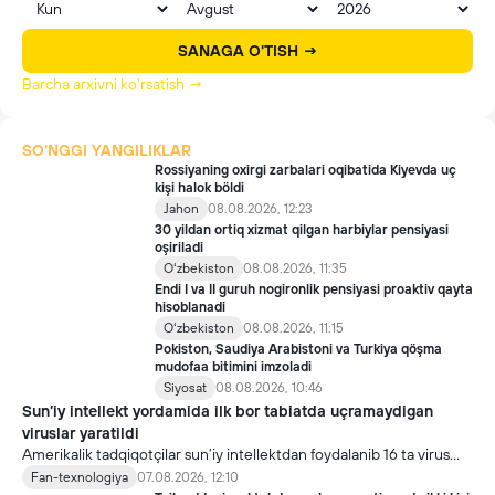
SANAGA O'TISH →
Barcha arxivni ko'rsatish →
SO'NGGI YANGILIKLAR
Rossiyaning oxirgi zarbalari oqibatida Kiyevda uç
kişi halok böldi
Jahon
08.08.2026, 12:23
30 yildan ortiq xizmat qilgan harbiylar pensiyasi
oşiriladi
Oʻzbekiston
08.08.2026, 11:35
Endi I va II guruh nogironlik pensiyasi proaktiv qayta
hisoblanadi
Oʻzbekiston
08.08.2026, 11:15
Pokiston, Saudiya Arabistoni va Turkiya qöşma
mudofaa bitimini imzoladi
Siyosat
08.08.2026, 10:46
Sun’iy intellekt yordamida ilk bor tabiatda uçramaydigan
viruslar yaratildi
Amerikalik tadqiqotçilar sun’iy intellektdan foydalanib 16 ta virus
yaratdi. Bu kaşfiyot yangi yutuqlarga umid uyğotiş bilan birga,
Fan-texnologiya
07.08.2026, 12:10