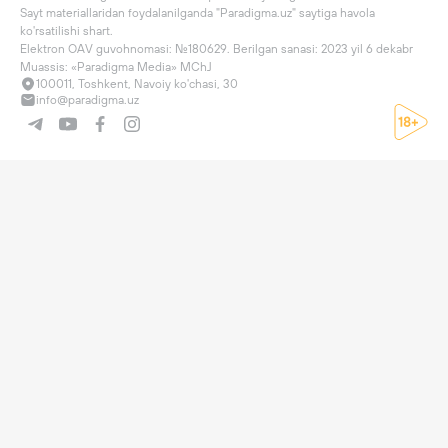
Sayt materiallaridan foydalanilganda "Paradigma.uz" saytiga havola 
ko'rsatilishi shart.

Elektron OAV guvohnomasi: №180629. Berilgan sanasi: 2023 yil 6 dekabr

Muassis: «Paradigma Media» MChJ
100011, Toshkent, Navoiy ko'chasi, 30
info@paradigma.uz