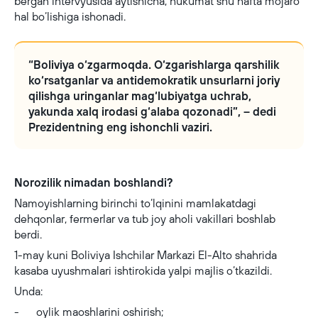
bergan intervyusida aytishicha, hukumat shu hafta mojaro
hal bo‘lishiga ishonadi.
“Boliviya o‘zgarmoqda. O‘zgarishlarga qarshilik
ko‘rsatganlar va antidemokratik unsurlarni joriy
qilishga uringanlar mag‘lubiyatga uchrab,
yakunda xalq irodasi g‘alaba qozonadi”, – dedi
Prezidentning eng ishonchli vaziri.
Norozilik nimadan boshlandi?
Namoyishlarning birinchi to‘lqinini mamlakatdagi
dehqonlar, fermerlar va tub joy aholi vakillari boshlab
berdi.
1-may kuni Boliviya Ishchilar Markazi El-Alto shahrida
kasaba uyushmalari ishtirokida yalpi majlis o‘tkazildi.
Unda:
- oylik maoshlarini oshirish;