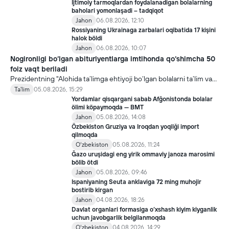
Ijtimoiy tarmoqlardan foydalanadigan bolalarning
baholari yomonlaşadi – tadqiqot
Jahon
06.08.2026, 12:10
Rossiyaning Ukrainaga zarbalari oqibatida 17 kişini
halok böldi
Jahon
06.08.2026, 10:07
Nogironligi bo‘lgan abituriyentlarga imtihonda qo‘shimcha 50
foiz vaqt beriladi
Prezidentning "Alohida ta’limga ehtiyoji bo‘lgan bolalarni ta’lim va
ijtimoiy xizmatlar bilan qamrab olish tizimini takomillashtirish
Ta'lim
05.08.2026, 15:29
bo‘yicha qo‘shimcha chora-tadbirlar to‘g‘risida"gi qarori bilan
Yordamlar qisqargani sabab Afğonistonda bolalar
inklyuziv ta’lim sohasida qator yangi mexanizmlar joriy etilmoqda.
ölimi köpaymoqda — BMT
Jahon
05.08.2026, 14:08
Özbekiston Gruziya va Iroqdan yoqilği import
qilmoqda
Oʻzbekiston
05.08.2026, 11:24
Ğazo uruşidagi eng yirik ommaviy janoza marosimi
bölib ötdi
Jahon
05.08.2026, 09:46
Ispaniyaning Seuta anklaviga 72 ming muhojir
bostirib kirgan
Jahon
04.08.2026, 18:26
Davlat organlari formasiga o‘xshash kiyim kiyganlik
uchun javobgarlik belgilanmoqda
Oʻzbekiston
04.08.2026, 14:29