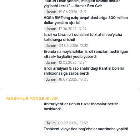
“Butun Livan yonishi, minglab livanlik onalar
yig‘lashi kerak” — Itamar Ben Gvir
Jahon
19.06.2026, 15:12
AQSh BMTning oziq-ovqat dasturiga 800 million
dollar yordam ajratdi
Jahon
17.06.2026, 17:29
Isroil va Livan o‘t ochishni to‘xtatish bo‘yicha
kelishuvga erishdi
Jahon
04.06.2026, 12:22
Eronda namoyishchilar Isroil ramzlari tushirilgan
«Baal» haykalini yoqib yubordi
Jahon
12.02.2026, 12:34
Isroil armiyasi Gʻazo shahridagi Rantisi bolalar
shifoxonasiga zarba berdi
Jahon
18.09.2025, 10:05
MASHHUR YANGILIKLAR
Abituriyentlar uchun ruxsatnomalar berish
boshlandi
Ta'lim
08.07.2026, 10:57
Toshkent viloyatida bog‘chalar vaqtincha yopildi