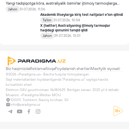
Yangi tadqiqotga köra, avstraliyalik ösmirlar ijtimoiy tarmoqlarga
qöyilgan taqiqdan söng ham ulardan foydalanmoqda.
Jahon
31.07.2026, 11:06
Akademik litseylarga kiriş test natijalari e'lon qilindi
Ta'lim
31.07.2026, 10:54
X (twitter) Avstraliyaning ijtimoiy tarmoqlar
haqidagi qonunini tanqid qildi
Jahon
29.07.2026, 13:01
Biz haqimizda
Reklama
Aloqa
Foydalanish shartlari
Maxfiylik siyosati
©2026 «Paradigma.uz». Barcha huqular himoyalangan.

Sayt materiallaridan foydalanilganda "Paradigma.uz" saytiga havola 
ko'rsatilishi shart.

Elektron OAV guvohnomasi: №180629. Berilgan sanasi: 2023 yil 6 dekabr

Muassis: «Paradigma Media» MChJ
100011, Toshkent, Navoiy ko'chasi, 30
info@paradigma.uz