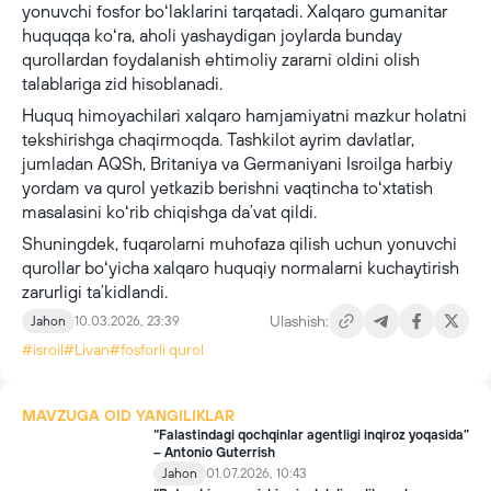
yonuvchi fosfor boʻlaklarini tarqatadi. Xalqaro gumanitar
huquqqa koʻra, aholi yashaydigan joylarda bunday
qurollardan foydalanish ehtimoliy zararni oldini olish
talablariga zid hisoblanadi.
Huquq himoyachilari xalqaro hamjamiyatni mazkur holatni
tekshirishga chaqirmoqda. Tashkilot ayrim davlatlar,
jumladan AQSh, Britaniya va Germaniyani Isroilga harbiy
yordam va qurol yetkazib berishni vaqtincha toʻxtatish
masalasini koʻrib chiqishga daʼvat qildi.
Shuningdek, fuqarolarni muhofaza qilish uchun yonuvchi
qurollar boʻyicha xalqaro huquqiy normalarni kuchaytirish
zarurligi taʼkidlandi.
Ulashish:
Jahon
10.03.2026, 23:39
#isroil
#Livan
#fosforli qurol
MAVZUGA OID YANGILIKLAR
“Falastindagi qochqinlar agentligi inqiroz yoqasida”
– Antonio Guterrish
Jahon
01.07.2026, 10:43