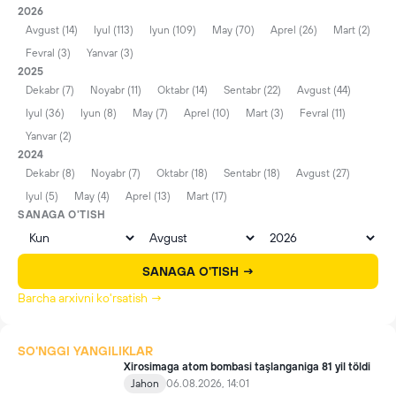
2026
Avgust (14)
Iyul (113)
Iyun (109)
May (70)
Aprel (26)
Mart (2)
Fevral (3)
Yanvar (3)
2025
Dekabr (7)
Noyabr (11)
Oktabr (14)
Sentabr (22)
Avgust (44)
Iyul (36)
Iyun (8)
May (7)
Aprel (10)
Mart (3)
Fevral (11)
Yanvar (2)
2024
Dekabr (8)
Noyabr (7)
Oktabr (18)
Sentabr (18)
Avgust (27)
Iyul (5)
May (4)
Aprel (13)
Mart (17)
SANAGA O'TISH
SANAGA O'TISH →
Barcha arxivni ko'rsatish →
SO'NGGI YANGILIKLAR
Xirosimaga atom bombasi taşlanganiga 81 yil töldi
Jahon
06.08.2026, 14:01