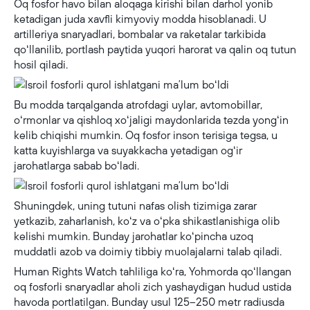
Oq fosfor havo bilan aloqaga kirishi bilan darhol yonib
ketadigan juda xavfli kimyoviy modda hisoblanadi. U
artilleriya snaryadlari, bombalar va raketalar tarkibida
qoʻllanilib, portlash paytida yuqori harorat va qalin oq tutun
hosil qiladi.
Bu modda tarqalganda atrofdagi uylar, avtomobillar,
oʻrmonlar va qishloq xoʻjaligi maydonlarida tezda yongʻin
kelib chiqishi mumkin. Oq fosfor inson terisiga tegsa, u
katta kuyishlarga va suyakkacha yetadigan ogʻir
jarohatlarga sabab boʻladi.
Shuningdek, uning tutuni nafas olish tizimiga zarar
yetkazib, zaharlanish, koʻz va oʻpka shikastlanishiga olib
kelishi mumkin. Bunday jarohatlar koʻpincha uzoq
muddatli azob va doimiy tibbiy muolajalarni talab qiladi.
Human Rights Watch tahliliga koʻra, Yohmorda qoʻllangan
oq fosforli snaryadlar aholi zich yashaydigan hudud ustida
havoda portlatilgan. Bunday usul 125–250 metr radiusda