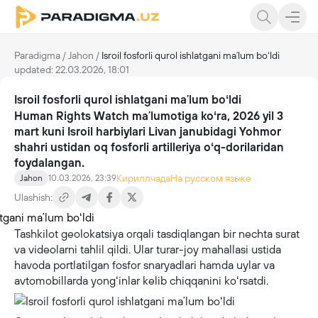
Paradigma
/
Jahon
/
Isroil fosforli qurol ishlatgani maʼlum boʻldi
updated: 22.03.2026, 18:01
Isroil fosforli qurol ishlatgani maʼlum boʻldi
Human Rights Watch maʼlumotiga koʻra, 2026 yil 3
mart kuni Isroil harbiylari Livan janubidagi Yohmor
shahri ustidan oq fosforli artilleriya oʻq-dorilaridan
foydalangan.
Кириллчада
На русском языке
Jahon
10.03.2026, 23:39
Ulashish:
Tashkilot geolokatsiya orqali tasdiqlangan bir nechta surat
va videolarni tahlil qildi. Ular turar-joy mahallasi ustida
havoda portlatilgan fosfor snaryadlari hamda uylar va
avtomobillarda yongʻinlar kelib chiqqanini koʻrsatdi.