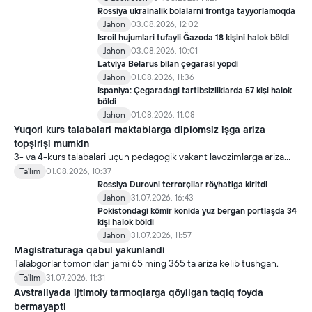
Rossiya ukrainalik bolalarni frontga tayyorlamoqda
Jahon
03.08.2026, 12:02
Isroil hujumlari tufayli Ğazoda 18 kişini halok böldi
Jahon
03.08.2026, 10:01
Latviya Belarus bilan çegarasi yopdi
Jahon
01.08.2026, 11:36
Ispaniya: Çegaradagi tartibsizliklarda 57 kişi halok
böldi
Jahon
01.08.2026, 11:08
Yuqori kurs talabalari maktablarga diplomsiz işga ariza
topşirişi mumkin
3- va 4-kurs talabalari uçun pedagogik vakant lavozimlarga ariza
topşirish yanada soddalaştirildi.
Ta'lim
01.08.2026, 10:37
Rossiya Durovni terrorçilar röyhatiga kiritdi
Jahon
31.07.2026, 16:43
Pokistondagi kömir konida yuz bergan portlaşda 34
kişi halok böldi
Jahon
31.07.2026, 11:57
Magistraturaga qabul yakunlandi
Talabgorlar tomonidan jami 65 ming 365 ta ariza kelib tushgan.
Ta'lim
31.07.2026, 11:31
Avstraliyada ijtimoiy tarmoqlarga qöyilgan taqiq foyda
bermayapti