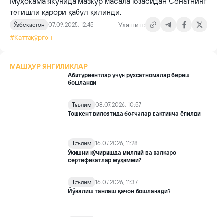
Муҳокама якунида мазкур масала юзасидан Сенатнинг
тегишли қарори қабул қилинди.
Улашиш:
Ўзбекистон
07.09.2025, 12:45
#Каттақўрғон
МАШҲУР ЯНГИЛИКЛАР
Абитуриентлар учун рухсатномалар бериш
бошланди
Таълим
08.07.2026, 10:57
Тошкент вилоятида боғчалар вақтинча ёпилди
Таълим
16.07.2026, 11:28
Ўқишни кўчиришда миллий ва халқаро
сертификатлар муҳимми?
Таълим
16.07.2026, 11:37
Йўналиш танлаш қачон бошланади?