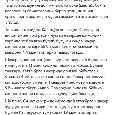
тизимлари, шунингдек, ижтимоий соҳа (мактаб, боғча,
касалхона) объектларини барпо этиш, янги иш
ўринларини яратишда муҳим аҳамиятга эга экани қайд
этилди.
Таъкидланганидек, Каттақўрғон шаҳри Самарқанд
вилоятининг географик нуқтаи назардан шимолий-
ғарбида жойлашган бўлиб, бугунги кунда шаҳар
аҳолиси сони қарийб 95 минг кишини, умумий ер
майдони 4,4 минг гектарни ташкил этади.
Шаҳар аҳолисининг ўсиш суръати охирги 5 йилда ҳар
йили ўртача 1,1 минг кишини ташкил этмоқда. Бундан
ташқари, Каттақўрғон шаҳрида доимий рўйхатдан
ўтмаган 4 мингга яқин аҳоли ва талабалар истиқомат
қилади. Аҳоли зичлиги 1 квадрат километр майдонга
9,5 кишига тўғри келиб, Самарқанд вилояти бўйича
аҳолиси энг зич жойлашган ҳудуд ҳисобланади.
Шу боис, Сенат қарори лойиҳасида Каттақўрғон шаҳар
ҳудудини кенгайтириш мақсадида унга чегарадош
бўлган Каттақўрғон туманидан 1,9 минг гектар ва