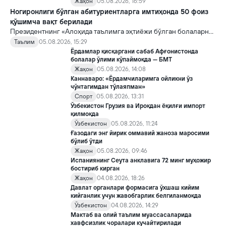
Жаҳон
05.08.2026, 16:59
Ногиронлиги бўлган абитуриентларга имтиҳонда 50 фоиз
қўшимча вақт берилади
Президентнинг «Алоҳида таълимга эҳтиёжи бўлган болаларни
таълим ва ижтимоий хизматлар билан қамраб олиш тизимини
Таълим
05.08.2026, 15:29
такомиллаштириш бўйича қўшимча чора-тадбирлар
Ёрдамлар қисқаргани сабаб Афғонистонда
тўғрисида»ги қарори билан инклюзив таълим соҳасида қатор
болалар ўлими кўпаймоқда — БМТ
янги механизмлар жорий этилади.
Жаҳон
05.08.2026, 14:08
Каннаваро: «Ёрдамчиларимга ойликни ўз
чўнтагимдан тўлаяпман»
Спорт
05.08.2026, 13:31
Ўзбекистон Грузия ва Ироқдан ёқилғи импорт
қилмоқда
Ўзбекистон
05.08.2026, 11:24
Ғазодаги энг йирик оммавий жаноза маросими
бўлиб ўтди
Жаҳон
05.08.2026, 09:46
Испаниянинг Сеута анклавига 72 минг муҳожир
бостириб кирган
Жаҳон
04.08.2026, 18:26
Давлат органлари формасига ўхшаш кийим
кийганлик учун жавобгарлик белгиланмоқда
Ўзбекистон
04.08.2026, 14:29
Мактаб ва олий таълим муассасаларида
хавфсизлик чоралари кучайтирилади