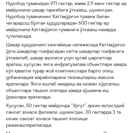
Нуробод туманидан 971 гектар, жами 2,9 минг гектар ер
майдонини шаҳар таркибига ўтказиш, шунингдек,
Нуробод туманининг Каттақўрғон тумани билан
чегарадош бўлган ҳудудларидан 600 гектар ер
майдонини Каттақўрғон туманига ўтказиш назарда
тутилмоқда.
Шаҳар ҳудудининг кенгайиши натижасида Каттақўрғон
ўрта шаҳарлар тоифасидан катта шаҳарлар тоифасига
ўтказилиб, шаҳар аҳолиси учун қулай шароитлар
яратиш, хусусан, янги инфратузилма объектлари ҳамда
кўп қаватли турар жой комплекслари барпо этиш,
урбанизация жараёнларини тезлаштириш имкони
яратилади. Янги ишлаб чиқариш ва хизмат кўрсатиш
объектлари ташкил этилади ҳамда қўшимча иш
ўринлари яратилади.
Хусусан, 50 гектар майдонда “Ургут” эркин иқтисодий
саноат зонаси филиали, шунингдек, 30 гектарда 3 та
кичик саноат зонаси ташкил этилиши
режалаштирилмоқда.