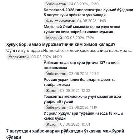
Ўзбекистон
04.08.2026, 12:30
Samarkand-2028 гиперспектрал сунъий йўлдоши
5 август куни орбитага учирилади
Фан-технология
04.08.2026, 11:48
Марказий Осиё мамлакатлари учун ягона
туристик виза жорий этилиши мумкин
Маданий
03.08.2026, 17:26
Ҳуқуқ бор, аммо мурожаатчини ким ҳимоя қилади?
Сўнгги кунларда «Nemolchi.uz» лойиҳаси асосчиси ва жамоат
фаоли Ирина Матвиенко билан боғлиқ воқеа жамоатчиликда
Ўзбекистон
03.08.2026, 14:00
кенг муҳокама қилинмоқда.
Ўзбекистонда ҳар куни ўртача 137 та оила
ажрашмоқда
Ўзбекистон
03.08.2026, 12:39
Россия украиналик болаларни фронтга
тайёрламоқда
Жаҳон
03.08.2026, 12:02
Тошкентда меҳмонхона учун қазилган жой
ўпирилиб тушди
Ўзбекистон
03.08.2026, 11:19
Исроил ҳужумлари туфайли Ғазода 18 киши
ҳалок бўлди
Жаҳон
03.08.2026, 10:01
7 августдан ҳайвонларни рўйхатдан ўтказиш мажбурий
бўлади