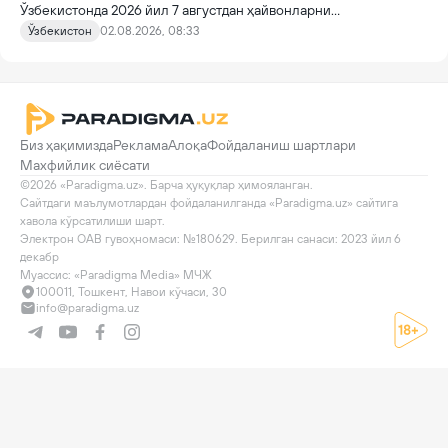
Ўзбекистонда 2026 йил 7 августдан ҳайвонларни
идентификация қилиш ва давлат рўйхатидан ўтказишнинг янги
Ўзбекистон
02.08.2026, 08:33
тартиби кучга киради.
Биз ҳақимизда
Реклама
Алоқа
Фойдаланиш шартлари
Махфийлик сиёсати
©2026 «Paradigma.uz». Барча ҳуқуқлар ҳимояланган.

Сайтдаги маълумотлардан фойдаланилганда «Paradigma.uz» сайтига 
хавола кўрсатилиши шарт.

Электрон ОАВ гувоҳномаси: №180629. Берилган санаси: 2023 йил 6 
декабр

Муассис: «Paradigma Media» МЧЖ
100011, Тошкент, Навои кўчаси, 30
info@paradigma.uz