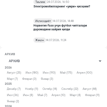
Таълим
24.07.2026, 16:50
Электромобилларнинг «умри» қисқами?
Иқтисодиёт
14.07.2026, 14:48
Норвегия Ғазо учун футбол чипталари
даромадини хайрия қилди
Жаҳон
14.07.2026, 11:24
АРХИВ
2026
Август (25)
Июл (180)
Июн (193)
Май (175)
Апрел (100)
Март (7)
Феврал (3)
Январ (3)
2025
Декабр (7)
Ноябр (11)
Октябр (14)
Сентябр (22)
Август (44)
Июл (36)
Июн (8)
Май (7)
Апрел (10)
Март (4)
Феврал (11)
Январ (2)
2024