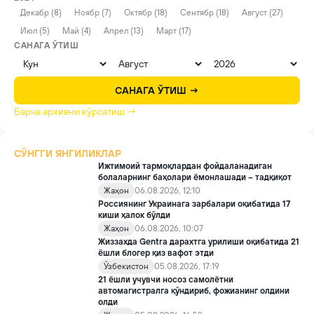
Декабр (8)
Ноябр (7)
Октябр (18)
Сентябр (18)
Август (27)
Июл (5)
Май (4)
Апрел (13)
Март (17)
САНАГА ЎТИШ
САНАГА ЎТИШ →
Барча архивни кўрсатиш →
СЎНГГИ ЯНГИЛИКЛАР
Ижтимоий тармоқлардан фойдаланадиган
болаларнинг баҳолари ёмонлашади – тадқиқот
Жаҳон
06.08.2026, 12:10
Россиянинг Украинага зарбалари оқибатида 17
киши ҳалок бўлди
Жаҳон
06.08.2026, 10:07
Жиззахда Gentra дарахтга урилиши оқибатида 21
ёшли блогер қиз вафот этди
Ўзбекистон
05.08.2026, 17:19
21 ёшли учувчи носоз самолётни
автомагистралга қўндириб, фожианинг олдини
олди