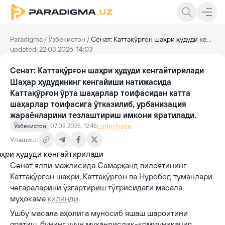
Paradigma
/
Ўзбекистон
/
Сенат: Каттақўрғон шаҳри ҳудуди кенгайтирилади
updated: 22.03.2026, 14:03
Сенат: Каттақўрғон шаҳри ҳудуди кенгайтирилади
Шаҳар ҳудудининг кенгайиши натижасида
Каттақўрғон ўрта шаҳарлар тоифасидан катта
шаҳарлар тоифасига ўтказилиб, урбанизация
жараёнларини тезлаштириш имкони яратилади.
Lotinchada
Ўзбекистон
07.09.2025, 12:45
Улашиш:
Сенат ялпи мажлисида Самарқанд вилоятининг
Каттақўрғон шаҳри, Каттақўрғон ва Нуробод туманлари
чегараларини ўзгартириш тўғрисидаги масала
муҳокама
қилинди
.
Ушбу масала аҳолига муносиб яшаш шароитини
яратиш, бунинг учун муҳандислик-коммуникация