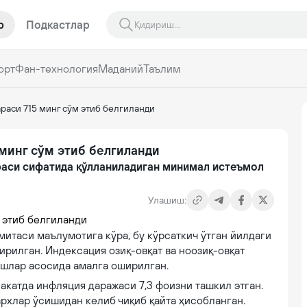
р
Подкастлар
орт
Фан-технология
Маданий
Таълим
раси 715 минг сўм этиб белгиланди
 минг сўм этиб белгиланди
араси сифатида қўлланиладиган минимал истеъмол
Улашиш:
итаси маълумотига кўра, бу кўрсаткич ўтган йилдаги
ирилган. Индексация озиқ-овқат ва ноозиқ-овқат
ишлар асосида амалга оширилган.
акатда инфляция даражаси 7,3 фоизни ташкил этган.
рхлар ўсишидан келиб чиқиб қайта ҳисобланган.