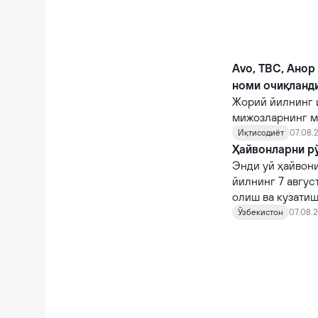
Avo, TBC, Анор
номи очиқланд
Жорий йилнинг 
мижозларнинг м
кўрсаткичларга 
Иқтисодиёт
07.08.2
Ҳайвонларни рў
Энди уй ҳайвони
йилнинг 7 авгус
олиш ва кузатиш
кирди.
Ўзбекистон
07.08.2