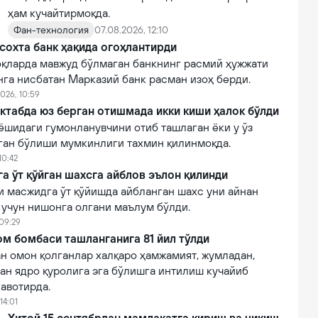
ҳам кучайтирмоқда.
Фан-технология
07.08.2026, 12:10
сохта банк ҳақида огоҳлантирди
қларда мавжуд бўлмаган банкнинг расмий ҳужжати
нга нисбатан Марказий банк расман изоҳ берди.
026, 10:59
ктабда юз берган отишмада икки киши ҳалок бўлди
ёшидаги гумонланувчини отиб ташлаган ёки у ўз
лган бўлиши мумкинлиги тахмин қилинмоқда.
10:42
 ўт қўйган шахсга айблов эълон қилинди
 масжидга ўт қўйишда айбланган шахс уни айнан
 учун нишонга олгани маълум бўлди.
 09:29
м бомбаси ташланганига 81 йил тўлди
н омон қолганлар халқаро ҳамжамият, жумладан,
ан ядро қуролига эга бўлишга интилиш кучайиб
авотирда.
14:01