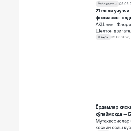
шифокорлар том
Ўзбекистон
05.08.2
қарамасдан, у ва
21 ёшли учувчи
фожианинг олд
АҚШнинг Флорид
Шелтон двигате
10 автомагистр
Жаҳон
05.08.2026, 
фожианинг олди
Ёрдамлар қисқ
кўпаймоқда — 
Мутахассислар 
кескин озиш куз