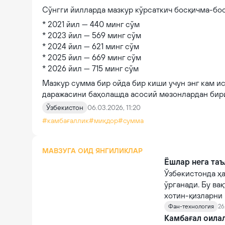
Сўнгги йилларда мазкур кўрсаткич босқичма-бо
* 2021 йил — 440 минг сўм
* 2023 йил — 569 минг сўм
* 2024 йил — 621 минг сўм
* 2025 йил — 669 минг сўм
* 2026 йил — 715 минг сўм
Мазкур сумма бир ойда бир киши учун энг кам 
даражасини баҳолашда асосий мезонлардан бир
Ўзбекистон
06.03.2026, 11:20
#камбағаллик
#миқдор
#сумма
МАВЗУГА ОИД ЯНГИЛИКЛАР
Ёшлар нега таъ
Ўзбекистонда ҳа
ўрганади. Бу ва
хотин-қизларни
мавжудми?
Фан-технология
26
Камбағал оилал