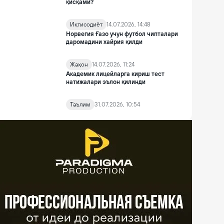
қисқами?
Иқтисодиёт
14.07.2026, 14:48
Норвегия Ғазо учун футбол чипталари
даромадини хайрия қилди
Жаҳон
14.07.2026, 11:24
Академик лицейларга кириш тест
натижалари эълон қилинди
Таълим
31.07.2026, 10:54