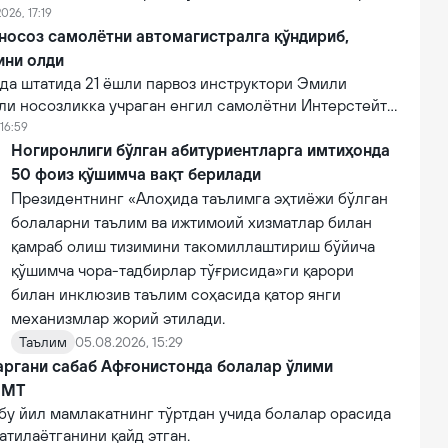
онидан кўрсатилган тиббий муолажаларга
026, 17:19
фот этган.
 носоз самолётни автомагистралга қўндириб,
ини олди
а штатида 21 ёшли парвоз инструктори Эмили
ли носозликка учраган енгил самолётни Интерстейт
алига муваффақиятли қўндириб, эҳтимолий йирик
16:59
ни олди.
Ногиронлиги бўлган абитуриентларга имтиҳонда
50 фоиз қўшимча вақт берилади
Президентнинг «Алоҳида таълимга эҳтиёжи бўлган
болаларни таълим ва ижтимоий хизматлар билан
қамраб олиш тизимини такомиллаштириш бўйича
қўшимча чора-тадбирлар тўғрисида»ги қарори
билан инклюзив таълим соҳасида қатор янги
механизмлар жорий этилади.
Таълим
05.08.2026, 15:29
аргани сабаб Афғонистонда болалар ўлими
БМТ
бу йил мамлакатнинг тўртдан учида болалар орасида
атилаётганини қайд этган.