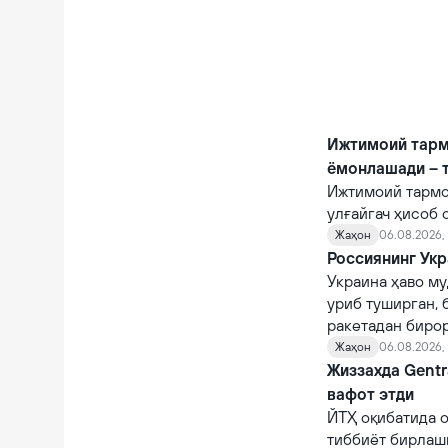
Ижтимоий тарм
ёмонлашади – 
Ижтимоий тармо
улғайгач ҳисоб 
қийналишади.
Жаҳон
06.08.2026, 
Россиянинг Укр
Украина ҳаво му
уриб туширган, 
ракетадан бирор
Жаҳон
06.08.2026,
Жиззахда Gentr
вафот этди
ЙТҲ оқибатида о
тиббиёт бирлаш