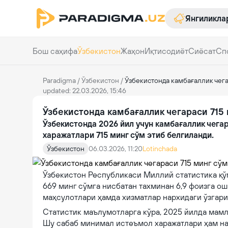
Янгиликла
Бош саҳифа
Ўзбекистон
Жаҳон
Иқтисодиёт
Сиёсат
Сп
Paradigma
/
Ўзбекистон
/
Ўзбекистонда камбағаллик чега
updated: 22.03.2026, 15:46
Ўзбекистонда камбағаллик чегараси 715
Ўзбекистонда 2026 йил учун камбағаллик чег
харажатлари 715 минг сўм этиб белгиланди.
Ўзбекистон
06.03.2026, 11:20
Lotinchada
Ўзбекистон Республикаси Миллий статистика қўм
669 минг сўмга нисбатан тахминан 6,9 фоизга ош
маҳсулотлари ҳамда хизматлар нархидаги ўзгар
Статистик маълумотларга кўра, 2025 йилда мамл
Шу сабаб минимал истеъмол харажатлари ҳам на