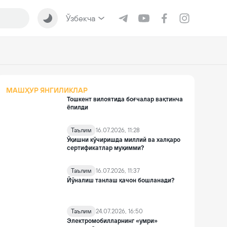
Ўзбекча
МАШҲУР ЯНГИЛИКЛАР
Тошкент вилоятида боғчалар вақтинча
ёпилди
Таълим
16.07.2026, 11:28
Ўқишни кўчиришда миллий ва халқаро
сертификатлар муҳимми?
Таълим
16.07.2026, 11:37
Йўналиш танлаш қачон бошланади?
Таълим
24.07.2026, 16:50
Электромобилларнинг «умри»