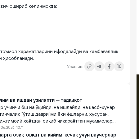
сқич ошириб келинмоқда:
истеъмол харажатларини ифодалайди ва камбағаллик
и ҳисобланади.
Улашиш:
лим ва ишдан узиляпти — тадқиқот
р учинчи ёш на ўқийди, на ишлайди, на касб-ҳунар
қтинчалик "ўтиш даври"ми ёки ёшларни, хусусан,
 ижтимоий ҳаётдан сиқиб чиқараётган муаммолар
.06.2026, 10:11
арга озиқ-овқат ва кийим-кечак учун ваучерлар