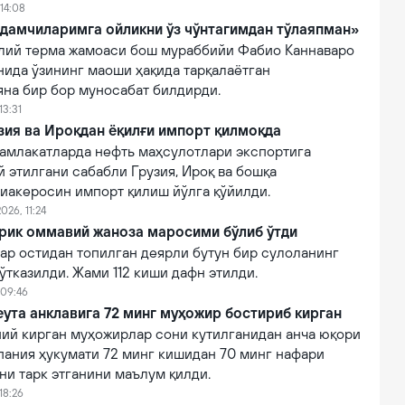
14:08
дамчиларимга ойликни ўз чўнтагимдан тўлаяпман»
лий терма жамоаси бош мураббийи Фабио Каннаваро
нида ўзининг маоши ҳақида тарқалаётган
яна бир бор муносабат билдирди.
13:31
зия ва Ироқдан ёқилғи импорт қилмоқда
амлакатларда нефть маҳсулотлари экспортига
 этилгани сабабли Грузия, Ироқ ва бошқа
виакеросин импорт қилиш йўлга қўйилди.
026, 11:24
ирик оммавий жаноза маросими бўлиб ўтди
ар остидан топилган деярли бутун бир сулоланинг
тказилди. Жами 112 киши дафн этилди.
 09:46
ута анклавига 72 минг муҳожир бостириб кирган
ний кирган муҳожирлар сони кутилганидан анча юқори
пания ҳукумати 72 минг кишидан 70 минг нафари
ни тарк этганини маълум қилди.
18:26