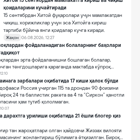
Хитой 15 сентябрдан мамлакатга кириш ва чиқиш
қоидаларини кучайтиради
15 сентябрдан Хитой фуқаролари учун мамлакатдан
чиқиш, хорижликлар учун эса Хитойга кириш
тартиби бўйича янги қоидалар кучга киради.
Жаҳон
06.08.2026, 12:27
оқлардан фойдаланадиган болаларнинг баҳолари
тадқиқот
қлардан эрта фойдаланишни бошлаган болалар,
очган тенгдошларига қараганда мактабда кўпроқ
12:10
аинага зарбалари оқибатида 17 киши ҳалок бўлди
дофааси Россия учирган 115 та дрондан 90 фоизини
бироқ 24 та баллистик ракета ва 4 та “Сиркон” қанотли
тасини ҳам тутиб қололмаган.
 10:07
a дарахтга урилиши оқибатида 21 ёшли блогер қиз
ғир тан жароҳатлари олган ҳайдовчи Жиззах вилояти
масининг жонлантириш бўлимига ётқизилган. Бироқ