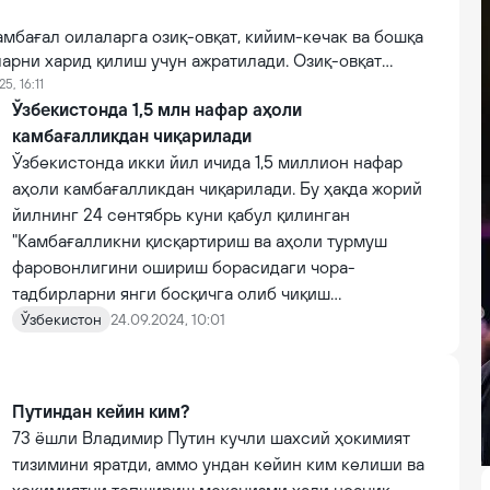
мбағал оилаларга озиқ-овқат, кийим-кечак ва бошқа
ларни харид қилиш учун ажратилади. Озиқ-овқат
ун ҳар чоракда бир марта БҲМнинг 1 баравари,
25, 16:11
бошқа зарур товарлар учун эса йилда икки марта
Ўзбекистонда 1,5 млн нафар аҳоли
вари миқдорида моддий ёрдам кўрсатилади.
камбағалликдан чиқарилади
Ўзбекистонда икки йил ичида 1,5 миллион нафар
аҳоли камбағалликдан чиқарилади. Бу ҳақда жорий
йилнинг 24 сентябрь куни қабул қилинган
"Камбағалликни қисқартириш ва аҳоли турмуш
фаровонлигини ошириш борасидаги чора-
тадбирларни янги босқичга олиб чиқиш
тўғрисида"ги Президент Фармонида маълум
Ўзбекистон
24.09.2024, 10:01
қилинди.
Путиндан кейин ким?
73 ёшли Владимир Путин кучли шахсий ҳокимият
тизимини яратди, аммо ундан кейин ким келиши ва