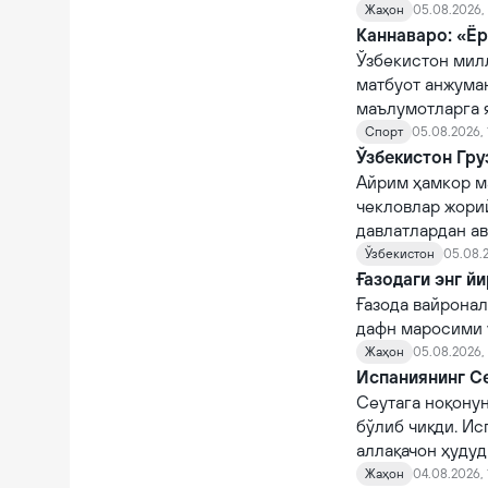
Жаҳон
05.08.2026, 
Каннаваро: «Ёр
Ўзбекистон мил
матбуот анжума
маълумотларга 
Спорт
05.08.2026, 
Ўзбекистон Гру
Айрим ҳамкор м
чекловлар жорий
давлатлардан а
Ўзбекистон
05.08.2
Ғазодаги энг й
Ғазода вайронал
дафн маросими ў
Жаҳон
05.08.2026,
Испаниянинг Се
Сеутага ноқону
бўлиб чиқди. Ис
аллақачон ҳудуд
Жаҳон
04.08.2026, 