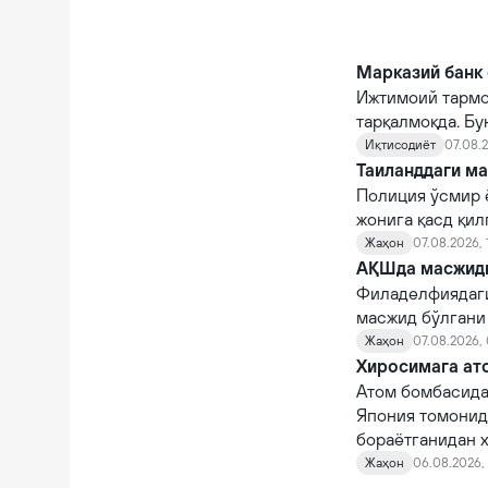
Марказий банк 
Ижтимоий тармо
тарқалмоқда. Бу
Иқтисодиёт
07.08.2
Таиланддаги ма
Полиция ўсмир 
жонига қасд қи
Жаҳон
07.08.2026, 
АҚШда масжидга
Филаделфиядаги
масжид бўлгани
Жаҳон
07.08.2026,
Хиросимага ато
Атом бомбасида
Япония томонид
бораётганидан х
Жаҳон
06.08.2026, 