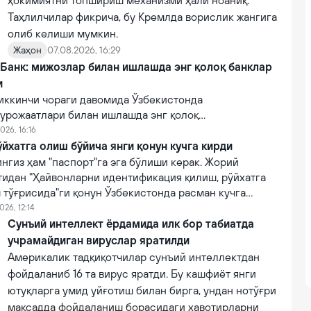
ҳокимиятни топшириш механизми ҳали ноаниқ.
Таҳлилчилар фикрича, бу Кремлда ворислик жангига
олиб келиши мумкин.
Жаҳон
07.08.2026, 16:29
 Банк: мижозлар билан ишлашда энг қолоқ банклар
и
иккинчи чораги давомида Ўзбекистонда
урожаатлари билан ишлашда энг қолоқ
эга 10 та тижорий банклар рўйхати очиқланган.
026, 16:16
йхатга олиш бўйича янги қонун кучга кирди
нгиз ҳам "паспорт"га эга бўлиши керак. Жорий
тидан "Ҳайвонларни идентификация қилиш, рўйхатга
 тўғрисида"ги қонун Ўзбекистонда расман кучга
026, 12:14
Сунъий интеллект ёрдамида илк бор табиатда
учрамайдиган вируслар яратилди
Америкалик тадқиқотчилар сунъий интеллектдан
фойдаланиб 16 та вирус яратди. Бу кашфиёт янги
ютуқларга умид уйғотиш билан бирга, ундан нотўғри
мақсадда фойдаланиш борасидаги хавотирларни