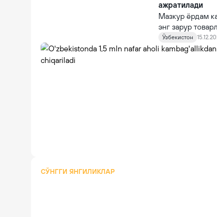
ажратилади
Мазкур ёрдам ка
энг зарур товар
маҳсулотлари уч
Ўзбекистон
15.12.20
кийим-кечак ва 
БҲМнинг 5 бара
СЎНГГИ ЯНГИЛИКЛАР