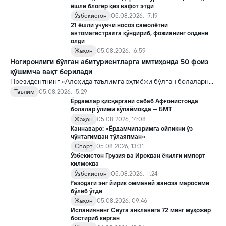
ёшли блогер қиз вафот этди
Ўзбекистон
05.08.2026, 17:19
21 ёшли учувчи носоз самолётни
автомагистралга қўндириб, фожианинг олдини
олди
Жаҳон
05.08.2026, 16:59
Ногиронлиги бўлган абитуриентларга имтиҳонда 50 фоиз
қўшимча вақт берилади
Президентнинг «Алоҳида таълимга эҳтиёжи бўлган болаларни
таълим ва ижтимоий хизматлар билан қамраб олиш тизимини
Таълим
05.08.2026, 15:29
такомиллаштириш бўйича қўшимча чора-тадбирлар
Ёрдамлар қисқаргани сабаб Афғонистонда
тўғрисида»ги қарори билан инклюзив таълим соҳасида қатор
болалар ўлими кўпаймоқда — БМТ
янги механизмлар жорий этилади.
Жаҳон
05.08.2026, 14:08
Каннаваро: «Ёрдамчиларимга ойликни ўз
чўнтагимдан тўлаяпман»
Спорт
05.08.2026, 13:31
Ўзбекистон Грузия ва Ироқдан ёқилғи импорт
қилмоқда
Ўзбекистон
05.08.2026, 11:24
Ғазодаги энг йирик оммавий жаноза маросими
бўлиб ўтди
Жаҳон
05.08.2026, 09:46
Испаниянинг Сеута анклавига 72 минг муҳожир
бостириб кирган