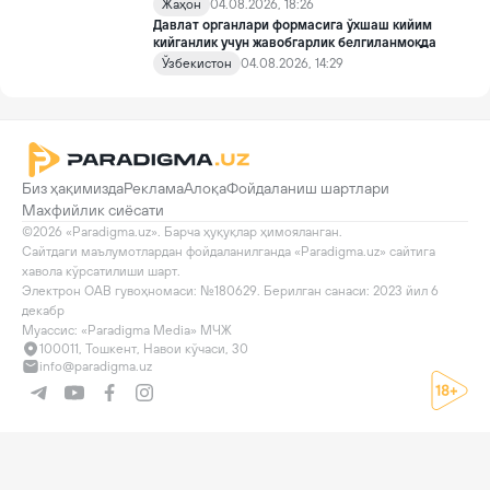
Жаҳон
04.08.2026, 18:26
Давлат органлари формасига ўхшаш кийим
кийганлик учун жавобгарлик белгиланмоқда
Ўзбекистон
04.08.2026, 14:29
Биз ҳақимизда
Реклама
Алоқа
Фойдаланиш шартлари
Махфийлик сиёсати
©2026 «Paradigma.uz». Барча ҳуқуқлар ҳимояланган.

Сайтдаги маълумотлардан фойдаланилганда «Paradigma.uz» сайтига 
хавола кўрсатилиши шарт.

Электрон ОАВ гувоҳномаси: №180629. Берилган санаси: 2023 йил 6 
декабр

Муассис: «Paradigma Media» МЧЖ
100011, Тошкент, Навои кўчаси, 30
info@paradigma.uz