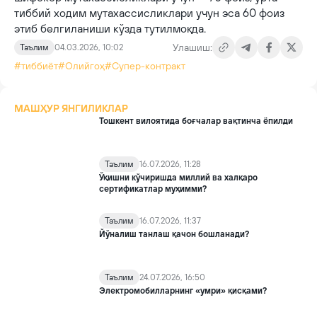
тиббий ходим мутахассисликлари учун эса 60 фоиз
этиб белгиланиши кўзда тутилмоқда.
Улашиш:
Таълим
04.03.2026, 10:02
#тиббиёт
#Олийгоҳ
#Супер-контракт
МАШҲУР ЯНГИЛИКЛАР
Тошкент вилоятида боғчалар вақтинча ёпилди
Таълим
16.07.2026, 11:28
Ўқишни кўчиришда миллий ва халқаро
сертификатлар муҳимми?
Таълим
16.07.2026, 11:37
Йўналиш танлаш қачон бошланади?
Таълим
24.07.2026, 16:50
Электромобилларнинг «умри» қисқами?