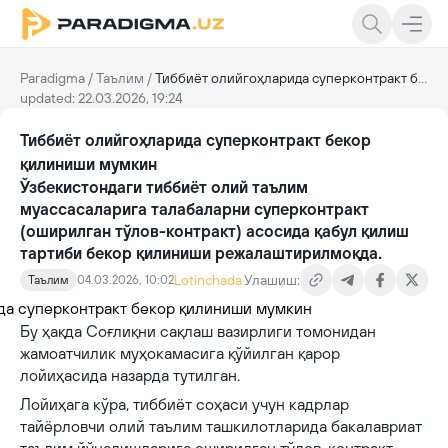
Paradigma
/
Таълим
/
Тиббиёт олийгоҳларида суперконтракт бекор қилиниши мумкин
updated: 22.03.2026, 19:24
Тиббиёт олийгоҳларида суперконтракт бекор
қилиниши мумкин
Ўзбекистондаги тиббиёт олий таълим
муассасаларига талабаларни суперконтракт
(оширилган тўлов-контракт) асосида қабул қилиш
тартиби бекор қилиниши режалаштирилмоқда.
Lotinchada
Улашиш:
Таълим
04.03.2026, 10:02
Бу ҳақда Соғлиқни сақлаш вазирлиги томонидан
жамоатчилик муҳокамасига қўйилган қарор
лойиҳасида назарда тутилган.
Лойиҳага кўра, тиббиёт соҳаси учун кадрлар
тайёрловчи олий таълим ташкилотларида бакалавриат