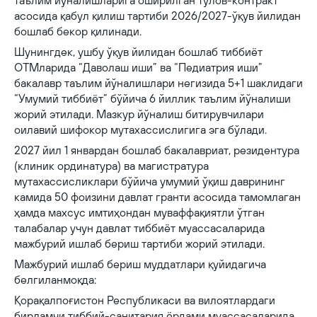
таълим йўналишларига оширилган тўлов-контракт
асосида қабул қилиш тартиби 2026/2027-ўқув йилидан
бошлаб бекор қилинади.
Шунингдек, ушбу ўқув йилидан бошлаб тиббиёт
ОТМларида “Даволаш иши” ва “Педиатрия иши”
бакалавр таълим йўналишлари негизида 5+1 шаклидаги
“Умумий тиббиёт” бўйича 6 йиллик таълим йўналиши
жорий этилади. Мазкур йўналиш битирувчилари
оилавий шифокор мутахассислигига эга бўлади.
2027 йил 1 январдан бошлаб бакалавриат, резидентура
(клиник ординатура) ва магистратура
мутахассисликлари бўйича умумий ўқиш даврининг
камида 50 фоизини давлат гранти асосида тамомлаган
ҳамда махсус имтиҳондан муваффақиятли ўтган
талабалар учун давлат тиббиёт муассасаларида
мажбурий ишлаб бериш тартиби жорий этилади.
Мажбурий ишлаб бериш муддатлари қуйидагича
белгиланмоқда:
Қорақалпоғистон Республикаси ва вилоятлардаги
бирламчи тиббий-санитария ёрдами муассасаларида