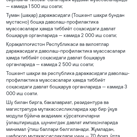
— камида 1 500 иш соати;
Туман (шаҳар) даражасидаги (Тошкент шаҳри бундан
мустасно) бошқа даволаш-профилактика
муассасалари ҳамда тиббиёт соҳасидаги давлат
бошқарув органларида — камида 2 000 иш соати;
Қорақалпоғистон Республикаси ва вилоятлар
даражасидаги даволаш-профилактика муассасалари
ҳамда тиббиёт соҳасидаги давлат бошқарув
органларида — камида 2 500 иш соати;
Тошкент шаҳри ва республика даражасидаги даволаш-
профилактика муассасалари ҳамда тиббиёт
соҳасидаги давлат бошқарув органларида — камида 3
000 иш соати.
Шу билан бирга, бакалавриат, резидентура ва
магистратура мутахассисликларида ҳар бир ўқув
модули бўйича академик кўрсаткичларни
ўзлаштиришда, шунингдек давлат имтиҳонларида
минимал ўтиш баллари белгиланади. Жумладан,
шифокор мутахассисликлари учун — 70 фоиз, ўрта