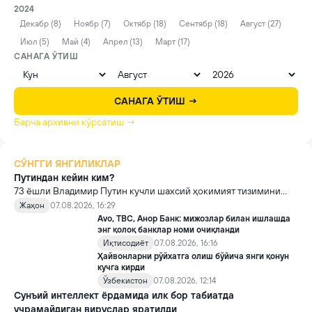
2024
Декабр (8)
Ноябр (7)
Октябр (18)
Сентябр (18)
Август (27)
Июл (5)
Май (4)
Апрел (13)
Март (17)
САНАГА ЎТИШ
САНАГА ЎТИШ →
Барча архивни кўрсатиш →
СЎНГГИ ЯНГИЛИКЛАР
Путиндан кейин ким?
73 ёшли Владимир Путин кучли шахсий ҳокимият тизимини
яратди, аммо ундан кейин ким келиши ва ҳокимиятни
Жаҳон
07.08.2026, 16:29
топшириш механизми ҳали ноаниқ. Таҳлилчилар фикрича, бу
Avo, TBC, Анор Банк: мижозлар билан ишлашда
Кремлда ворислик жангига олиб келиши мумкин.
энг қолоқ банклар номи очиқланди
Иқтисодиёт
07.08.2026, 16:16
Ҳайвонларни рўйхатга олиш бўйича янги қонун
кучга кирди
Ўзбекистон
07.08.2026, 12:14
Сунъий интеллект ёрдамида илк бор табиатда
учрамайдиган вируслар яратилди