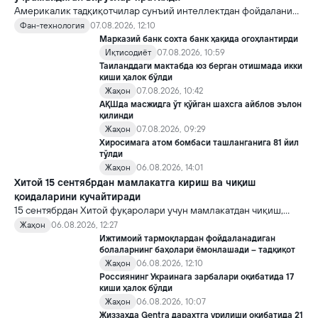
Америкалик тадқиқотчилар сунъий интеллектдан фойдаланиб
16 та вирус яратди. Бу кашфиёт янги ютуқларга умид уйғотиш
Фан-технология
07.08.2026, 12:10
билан бирга, ундан нотўғри мақсадда фойдаланиш борасидаги
Марказий банк сохта банк ҳақида огоҳлантирди
хавотирларни ҳам кучайтирмоқда.
Иқтисодиёт
07.08.2026, 10:59
Таиланддаги мактабда юз берган отишмада икки
киши ҳалок бўлди
Жаҳон
07.08.2026, 10:42
АҚШда масжидга ўт қўйган шахсга айблов эълон
қилинди
Жаҳон
07.08.2026, 09:29
Хиросимага атом бомбаси ташланганига 81 йил
тўлди
Жаҳон
06.08.2026, 14:01
Хитой 15 сентябрдан мамлакатга кириш ва чиқиш
қоидаларини кучайтиради
15 сентябрдан Хитой фуқаролари учун мамлакатдан чиқиш,
хорижликлар учун эса Хитойга кириш тартиби бўйича янги
Жаҳон
06.08.2026, 12:27
қоидалар кучга киради.
Ижтимоий тармоқлардан фойдаланадиган
болаларнинг баҳолари ёмонлашади – тадқиқот
Жаҳон
06.08.2026, 12:10
Россиянинг Украинага зарбалари оқибатида 17
киши ҳалок бўлди
Жаҳон
06.08.2026, 10:07
Жиззахда Gentra дарахтга урилиши оқибатида 21