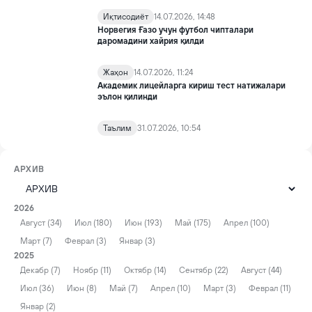
Иқтисодиёт
14.07.2026, 14:48
Норвегия Ғазо учун футбол чипталари
даромадини хайрия қилди
Жаҳон
14.07.2026, 11:24
Академик лицейларга кириш тест натижалари
эълон қилинди
Таълим
31.07.2026, 10:54
АРХИВ
2026
Август (34)
Июл (180)
Июн (193)
Май (175)
Апрел (100)
Март (7)
Феврал (3)
Январ (3)
2025
Декабр (7)
Ноябр (11)
Октябр (14)
Сентябр (22)
Август (44)
Июл (36)
Июн (8)
Май (7)
Апрел (10)
Март (3)
Феврал (11)
Январ (2)