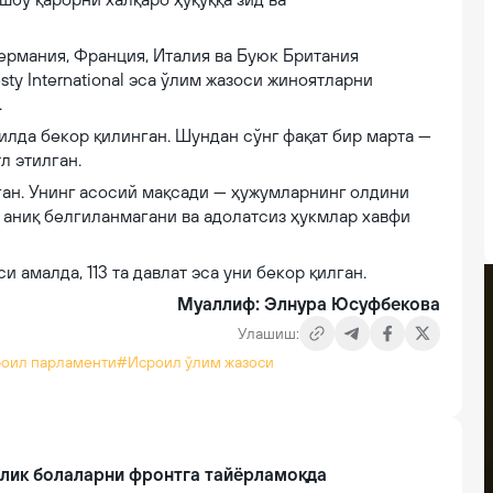
Германия, Франция, Италия ва Буюк Британия
ty International эса ўлим жазоси жиноятларни
.
илда бекор қилинган. Шундан сўнг фақат бир марта —
л этилган.
ан. Унинг асосий мақсади — ҳужумларнинг олдини
 аниқ белгиланмагани ва адолатсиз ҳукмлар хавфи
 амалда, 113 та давлат эса уни бекор қилган.
Муаллиф: Элнура Юсуфбекова
Улашиш:
оил парламенти
#Исроил ўлим жазоси
алик болаларни фронтга тайёрламоқда