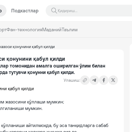
р
Подкастлар
орт
Фан-технология
Маданий
Таълим
жазоси қонунини қабул қилди
си қонунини қабул қилди
клар томонидан амалга оширилган ўлим билан
да тутувчи қонунни қабул қилди.
Улашиш:
им жазосини қўллаши мумкин;
елгиланиши мумкин.
 қўлланиши айтилмоқда, бу эса танқидларга сабаб
бу қарорни халқаро ҳуқуққа зид ва