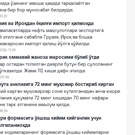
нида ўзининг маоши ҳақида тарқалаётган
яна бир бор муносабат билдирди.
13:31
зия ва Ироқдан ёқилғи импорт қилмоқда
амлакатларда нефть маҳсулотлари экспортига
 этилгани сабабли Грузия, Ироқ ва бошқа
виакеросин импорт қилиш йўлга қўйилди.
026, 11:24
ирик оммавий жаноза маросими бўлиб ўтди
ар остидан топилган деярли бутун бир сулоланинг
тказилди. Жами 112 киши дафн этилди.
 09:46
ута анклавига 72 минг муҳожир бостириб кирган
ний кирган муҳожирлар сони кутилганидан анча юқори
пания ҳукумати 72 минг кишидан 70 минг нафари
ни тарк этганини маълум қилди.
18:26
ри формасига ўхшаш кийим кийганлик учун
елгиланмоқда
ри ходимларининг формасига ўхшаш кийимларни