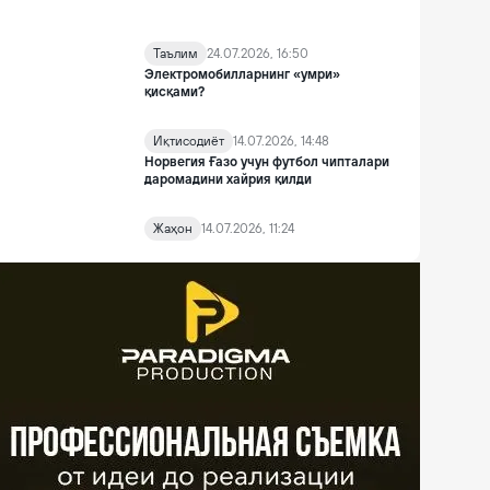
Таълим
24.07.2026, 16:50
Электромобилларнинг «умри»
қисқами?
Иқтисодиёт
14.07.2026, 14:48
Норвегия Ғазо учун футбол чипталари
даромадини хайрия қилди
Жаҳон
14.07.2026, 11:24