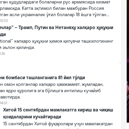
лган ҳудудлардаги болаларни рус армиясида хизмат
рламоқда. Катта эҳтимол билан мажбуран Россия
ган асли украиналик ўғил болалар 18 ёшга тўлган
изматга чақирилади.
12:02
члар” – Трамп, Путин ва Нетаняҳу халқаро ҳуқуқни
нди
ational” халқаро ҳуқуқни ҳимоя қилувчи ташкилотининг
 эълон қилинди.
1:26
м бомбаси ташланганига 81 йил тўлди
н омон қолганлар халқаро ҳамжамият, жумладан,
ан ядро қуролига эга бўлишга интилиш кучайиб
авотирда.
14:01
Хитой 15 сентябрдан мамлакатга кириш ва чиқиш
қоидаларини кучайтиради
15 сентябрдан Хитой фуқаролари учун мамлакатдан