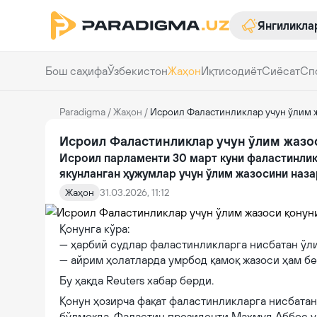
Янгиликла
Бош саҳифа
Ўзбекистон
Жаҳон
Иқтисодиёт
Сиёсат
Сп
Paradigma
/
Жаҳон
/
Исроил Фаластинликлар учун ўлим 
Исроил Фаластинликлар учун ўлим жазо
Исроил парламенти 30 март куни фаластинли
якунланган ҳужумлар учун ўлим жазосини назар
Жаҳон
31.03.2026, 11:12
Қонунга кўра:
— ҳарбий судлар фаластинликларга нисбатан ўл
— айрим ҳолатларда умрбод қамоқ жазоси ҳам б
Бу ҳақда Reuters хабар берди.
Қонун ҳозирча фақат фаластинликларга нисбатан
бўлмоқда. Фаластин президенти Маҳмуд Аббос уш