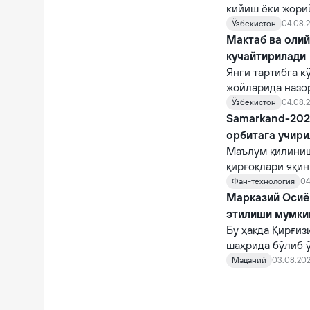
кийиш ёки жори
фуқароларни ча
Ўзбекистон
04.08.2
суиистеъмол қи
Мактаб ва оли
кучайтирилади
Янги тартибга к
жойларида назо
назорат қилувчи
Ўзбекистон
04.08.2
Samarkand-2028
орбитага учир
Маълум қилиниш
қирғоқлари яқи
STAR.VISION ко
Фан-технология
04
фазога учирилад
Марказий Осиё 
этилиши мумки
Бу ҳақда Қирғи
шаҳрида бўлиб 
норасмий учраш
Маданий
03.08.202