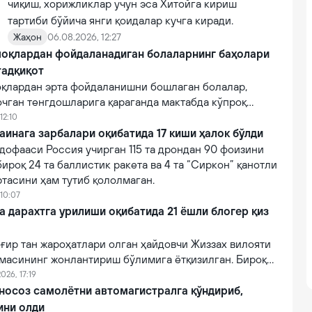
чиқиш, хорижликлар учун эса Хитойга кириш
тартиби бўйича янги қоидалар кучга киради.
Жаҳон
06.08.2026, 12:27
оқлардан фойдаланадиган болаларнинг баҳолари
тадқиқот
қлардан эрта фойдаланишни бошлаган болалар,
очган тенгдошларига қараганда мактабда кўпроқ
12:10
аинага зарбалари оқибатида 17 киши ҳалок бўлди
дофааси Россия учирган 115 та дрондан 90 фоизини
бироқ 24 та баллистик ракета ва 4 та “Сиркон” қанотли
тасини ҳам тутиб қололмаган.
 10:07
a дарахтга урилиши оқибатида 21 ёшли блогер қиз
ғир тан жароҳатлари олган ҳайдовчи Жиззах вилояти
масининг жонлантириш бўлимига ётқизилган. Бироқ
онидан кўрсатилган тиббий муолажаларга
026, 17:19
фот этган.
 носоз самолётни автомагистралга қўндириб,
ини олди