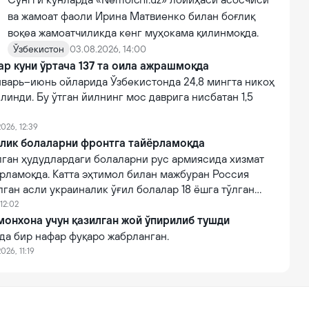
ва жамоат фаоли Ирина Матвиенко билан боғлиқ
воқеа жамоатчиликда кенг муҳокама қилинмоқда.
Ўзбекистон
03.08.2026, 14:00
ар куни ўртача 137 та оила ажрашмоқда
нварь–июнь ойларида Ўзбекистонда 24,8 мингта никоҳ
линди. Бу ўтган йилнинг мос даврига нисбатан 1,5
026, 12:39
алик болаларни фронтга тайёрламоқда
лган ҳудудлардаги болаларни рус армиясида хизмат
рламоқда. Катта эҳтимол билан мажбуран Россия
ган асли украиналик ўғил болалар 18 ёшга тўлган
изматга чақирилади.
12:02
онхона учун қазилган жой ўпирилиб тушди
да бир нафар фуқаро жабрланган.
026, 11:19