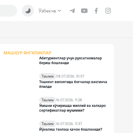
Ўзбекча
МАШҲУР ЯНГИЛИКЛАР
Абитуриентлар учун рухсатномалар
бериш бошланди
Таълим
08.07.2026, 10:57
Тошкент вилоятида боғчалар вақтинча
ёпилди
Таълим
16.07.2026, 11:28
Ўқишни кўчиришда миллий ва халқаро
сертификатлар муҳимми?
Таълим
16.07.2026, 11:37
Йўналиш танлаш қачон бошланади?