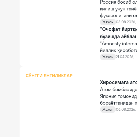
Россия босиб о
қилиш учун тайё
фуқаролигини ол
заҳоти ҳарбий х
Жаҳон
03.08.2026, 
“Очофат йиртқи
бузишда айбла
“Amnesty intern
йиллик ҳисоботи
Жаҳон
21.04.2026, 1
СЎНГГИ ЯНГИЛИКЛАР
Хиросимага ато
Атом бомбасида
Япония томонид
бораётганидан х
Жаҳон
06.08.2026, 