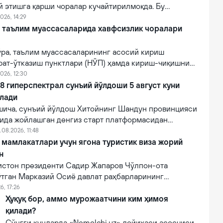
й этишга қарши чоралар кучайтирилмоқда. Бу
лғитиш ва давлат органлари номидан ишончнинг
026, 14:29
линишини олдини олишга қаратилган.
й таълим муассасаларида хавфсизлик чоралари
ўра, таълим муассасаларининг асосий кириш
рат-ўтказиш пунктлари (НЎП) ҳамда кириш-чиқишни
 электрон тизимлар ўрнатилади.
026, 12:30
 гиперспектрал сунъий йўлдоши 5 август куни
илади
ича, сунъий йўлдош Хитойнинг Шандун провинцияси
нида жойлашган денгиз старт платформасидан
мпанияси томонидан Lampung-1 йўлдоши билан бирга
.08.2026, 11:48
и.
мамлакатлари учун ягона туристик виза жорий
н
зистон президенти Садир Жапаров Чўлпон-ота
ўтган Марказий Осиё давлат раҳбарларининг
увида маълум қилди.
6, 17:26
Ҳуқуқ бор, аммо мурожаатчини ким ҳимоя
қилади?
Сўнгги кунларда «Nemolchi.uz» лойиҳаси асосчиси