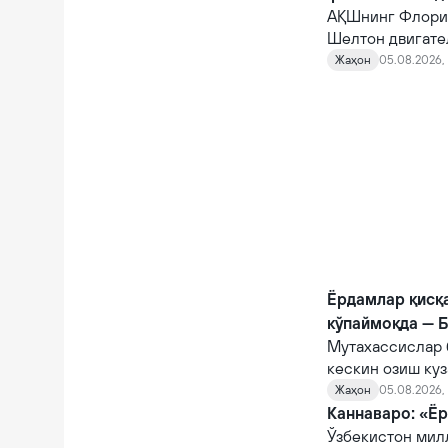
АҚШнинг Флорид
Шелтон двигате
10 автомагистр
Жаҳон
05.08.2026, 
фожианинг олди
Ёрдамлар қисқ
кўпаймоқда — 
Мутахассислар 
кескин озиш куз
Жаҳон
05.08.2026, 
Каннаваро: «Ёр
Ўзбекистон мил