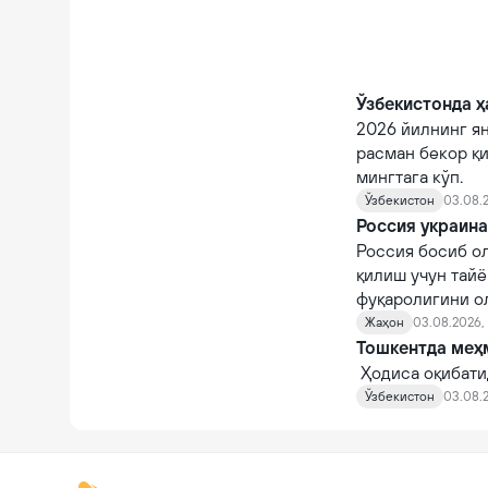
Ўзбекистонда ҳ
2026 йилнинг я
расман бекор қи
мингтага кўп.
Ўзбекистон
03.08.2
Россия украин
Россия босиб о
қилиш учун тайё
фуқаролигини ол
заҳоти ҳарбий х
Жаҳон
03.08.2026, 
Тошкентда меҳм
Ҳодиса оқибати
Ўзбекистон
03.08.2