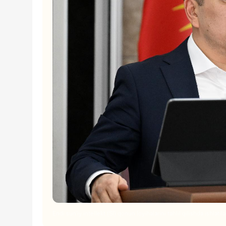
Endi sun'iy intellekt (SI) qonun loyihalarini tahlil qilishda ishlatila