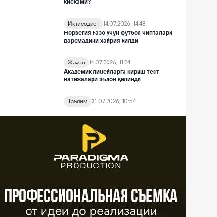
қисқами?
Иқтисодиёт
14.07.2026, 14:48
Норвегия Ғазо учун футбол чипталари
даромадини хайрия қилди
Жаҳон
14.07.2026, 11:24
Академик лицейларга кириш тест
натижалари эълон қилинди
Таълим
31.07.2026, 10:54