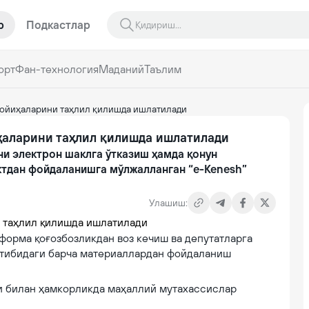
р
Подкастлар
орт
Фан-технология
Маданий
Таълим
лойиҳаларини таҳлил қилишда ишлатилади
ҳаларини таҳлил қилишда ишлатилади
и электрон шаклга ўтказиш ҳамда қонун
ктдан фойдаланишга мўлжалланган “e-Kenesh”
Улашиш:
форма қоғозбозликдан воз кечиш ва депутатларга
артибидаги барча материаллардан фойдаланиш
и билан ҳамкорликда маҳаллий мутахассислар