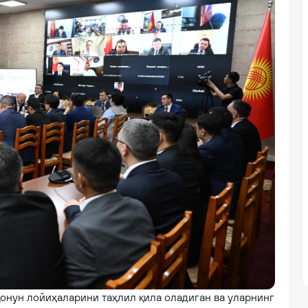
қонун лойиҳаларини таҳлил қила оладиган ва уларнинг