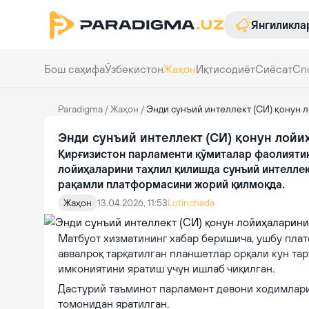
Янгиликла
Бош саҳифа
Ўзбекистон
Жаҳон
Иқтисодиёт
Сиёсат
Сп
Paradigma
/
Жаҳон
/
Энди сунъий интеллект (СИ) қонун 
Энди сунъий интеллект (СИ) қонун лойи
Қирғизистон парламенти қўмиталар фаолиятин
лойиҳаларини таҳлил қилишда сунъий интелле
рақамли платформасини жорий қилмоқда.
Жаҳон
13.04.2026, 11:53
Lotinchada
Матбуот хизматининг хабар беришича, ушбу плат
аввалроқ тарқатилган планшетлар орқали кун т
имкониятини яратиш учун ишлаб чиқилган.
Дастурий таъминот парламент девони ходимлар
томонидан яратилган.