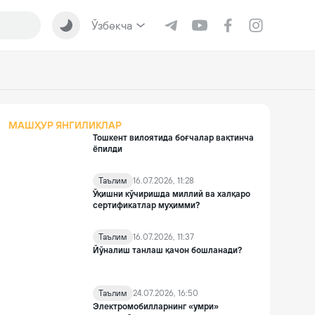
Ўзбекча
МАШҲУР ЯНГИЛИКЛАР
Тошкент вилоятида боғчалар вақтинча
ёпилди
Таълим
16.07.2026, 11:28
Ўқишни кўчиришда миллий ва халқаро
сертификатлар муҳимми?
Таълим
16.07.2026, 11:37
Йўналиш танлаш қачон бошланади?
Таълим
24.07.2026, 16:50
Электромобилларнинг «умри»