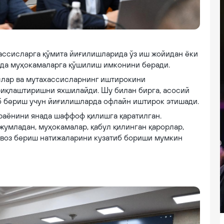
хассисларга қўмита йиғилишларида ўз иш жойидан ёки
мда муҳокамаларга қўшилиш имконини беради.
слар ва мутахассисларнинг иштирокини
иқлаштиришни яхшилайди. Шу билан бирга, асосий
б бериш учун йиғилишларда офлайн иштирок этишади.
раёнини янада шаффоф қилишга қаратилган.
жумладан, муҳокамалар, қабул қилинган қарорлар,
овоз бериш натижаларини кузатиб бориши мумкин