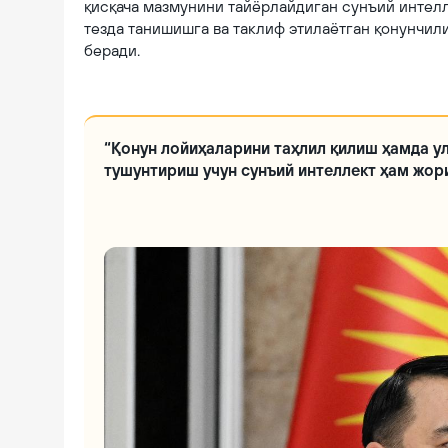
қисқача мазмунини тайёрлайдиган сунъий интелл
тезда танишишга ва таклиф этилаётган қонунчи
беради.
Endi sun'iy intellekt (SI) qonun loyihalarini tahlil qilishda ishlatiladi
“Қонун лойиҳаларини таҳлил қилиш ҳамда у
тушунтириш учун сунъий интеллект ҳам жор