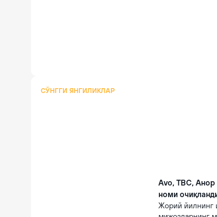
СЎНГГИ ЯНГИЛИКЛАР
Avo, TBC, Анор
номи очиқланд
Жорий йилнинг 
мижозларнинг м