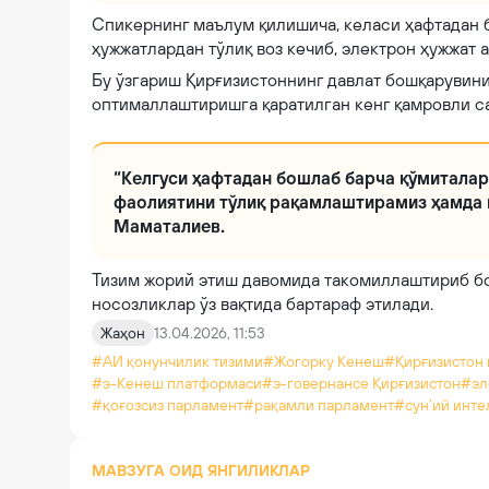
Спикернинг маълум қилишича, келаси ҳафтадан 
ҳужжатлардан тўлиқ воз кечиб, электрон ҳужжат
Бу ўзгариш Қирғизистоннинг давлат бошқарувин
оптималлаштиришга қаратилган кенг қамровли са
“Келгуси ҳафтадан бошлаб барча қўмиталар 
фаолиятини тўлиқ рақамлаштирамиз ҳамда қ
Маматалиев.
Тизим жорий этиш давомида такомиллаштириб бо
носозликлар ўз вақтида бартараф этилади.
Жаҳон
13.04.2026, 11:53
#АИ қонунчилик тизими
#Жогорку Кенеш
#Қирғизистон
#э-Кенеш платформаси
#э-говернанcе Қирғизистон
#эл
#қоғозсиз парламент
#рақамли парламент
#сун’ий инте
МАВЗУГА ОИД ЯНГИЛИКЛАР