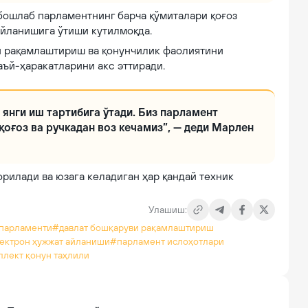
бошлаб парламентнинг барча қўмиталари қоғоз
 айланишига ўтиши кутилмоқда.
и рақамлаштириш ва қонунчилик фаолиятини
ъй-ҳаракатларини акс эттиради.
янги иш тартибига ўтади. Биз парламент
оғоз ва ручкадан воз кечамиз”, — деди Марлен
рилади ва юзага келадиган ҳар қандай техник
Улашиш:
 парламенти
#давлат бошқаруви рақамлаштириш
ектрон ҳужжат айланиши
#парламент ислоҳотлари
ллект қонун таҳлили