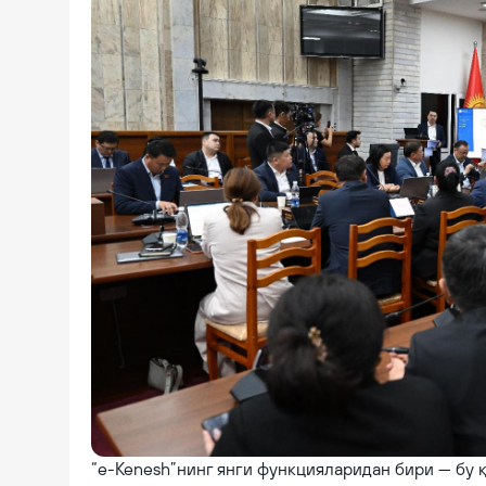
“e-Kenesh”нинг янги функцияларидан бири — бу 