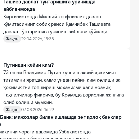
Ташиев давлат тўнтаришига уринишда
айбланмоқда
Қирғизистонда Миллий хавфсизлик давлат
қўмитасининг собиқ раиси Қамчибек Ташиевга
давлат тўнтаришига уриниш айблови қўйилди.
Жаҳон
29.04.2026, 15:38
Путиндан кейин ким?
73 ёшли Владимир Путин кучли шахсий ҳокимият
тизимини яратди, аммо ундан кейин ким келиши ва
ҳокимиятни топшириш механизми ҳали ноаниқ.
Таҳлилчилар фикрича, бу Кремлда ворислик жангига
олиб келиши мумкин.
Жаҳон
07.08.2026, 16:29
 Банк: мижозлар билан ишлашда энг қолоқ банклар
и
иккинчи чораги давомида Ўзбекистонда
урожаатлари билан ишлашда энг қолоқ