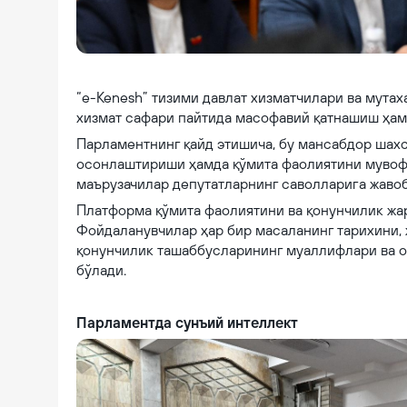
Endi sun'iy intellekt (SI) qonun loyihalarini tahlil qilishda ishlatiladi
“e-Kenesh” тизими давлат хизматчилари ва мута
хизмат сафари пайтида масофавий қатнашиш ҳа
Парламентнинг қайд этишича, бу мансабдор шах
осонлаштириши ҳамда қўмита фаолиятини мувоф
маърузачилар депутатларнинг саволларига жаво
Платформа қўмита фаолиятини ва қонунчилик жа
Фойдаланувчилар ҳар бир масаланинг тарихини, 
қонунчилик ташаббусларининг муаллифлари ва 
бўлади.
Парламентда сунъий интеллект