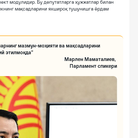
ект модулидир. Бу депутатларга ҳужжатлар билан
ликнинг мақсадларини яхшироқ тушунишга ёрдам
ларнинг мазмун-моҳияти ва мақсадларини
ий этилмоқда”
Марлен Маматалиев,
Парламент спикери