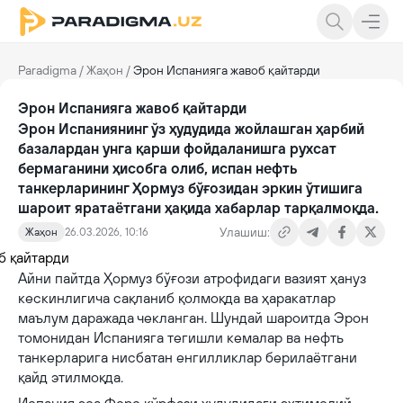
Paradigma
/
Жаҳон
/
Эрон Испанияга жавоб қайтарди
Эрон Испанияга жавоб қайтарди
Эрон Испаниянинг ўз ҳудудида жойлашган ҳарбий
базалардан унга қарши фойдаланишга рухсат
бермаганини ҳисобга олиб, испан нефть
танкерларининг Ҳормуз бўғозидан эркин ўтишига
шароит яратаётгани ҳақида хабарлар тарқалмоқда.
Улашиш:
Жаҳон
26.03.2026, 10:16
Айни пайтда Ҳормуз бўғози атрофидаги вазият ҳануз
кескинлигича сақланиб қолмоқда ва ҳаракатлар
маълум даражада чекланган. Шундай шароитда Эрон
томонидан Испанияга тегишли кемалар ва нефть
танкерларига нисбатан енгилликлар берилаётгани
қайд этилмоқда.