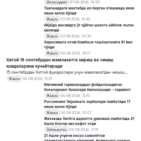
хавотирларни ҳам кучайтирмоқда.
Иқтисодиёт
07.08.2026, 10:59
Таиланддаги мактабда юз берган отишмада икки
киши ҳалок бўлди
Жаҳон
07.08.2026, 10:42
АҚШда масжидга ўт қўйган шахсга айблов эълон
қилинди
Жаҳон
07.08.2026, 09:29
Хиросимага атом бомбаси ташланганига 81 йил
тўлди
Жаҳон
06.08.2026, 14:01
Хитой 15 сентябрдан мамлакатга кириш ва чиқиш
қоидаларини кучайтиради
15 сентябрдан Хитой фуқаролари учун мамлакатдан чиқиш,
хорижликлар учун эса Хитойга кириш тартиби бўйича янги
Жаҳон
06.08.2026, 12:27
қоидалар кучга киради.
Ижтимоий тармоқлардан фойдаланадиган
болаларнинг баҳолари ёмонлашади – тадқиқот
Жаҳон
06.08.2026, 12:10
Россиянинг Украинага зарбалари оқибатида 17
киши ҳалок бўлди
Жаҳон
06.08.2026, 10:07
Жиззахда Gentra дарахтга урилиши оқибатида 21
ёшли блогер қиз вафот этди
Ўзбекистон
05.08.2026, 17:19
21 ёшли учувчи носоз самолётни
автомагистралга қўндириб, фожианинг олдини