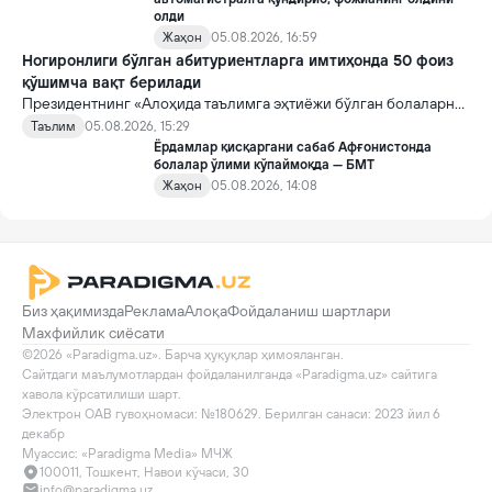
олди
Жаҳон
05.08.2026, 16:59
Ногиронлиги бўлган абитуриентларга имтиҳонда 50 фоиз
қўшимча вақт берилади
Президентнинг «Алоҳида таълимга эҳтиёжи бўлган болаларни
таълим ва ижтимоий хизматлар билан қамраб олиш тизимини
Таълим
05.08.2026, 15:29
такомиллаштириш бўйича қўшимча чора-тадбирлар
Ёрдамлар қисқаргани сабаб Афғонистонда
тўғрисида»ги қарори билан инклюзив таълим соҳасида қатор
болалар ўлими кўпаймоқда — БМТ
янги механизмлар жорий этилади.
Жаҳон
05.08.2026, 14:08
Биз ҳақимизда
Реклама
Алоқа
Фойдаланиш шартлари
Махфийлик сиёсати
©2026 «Paradigma.uz». Барча ҳуқуқлар ҳимояланган.

Сайтдаги маълумотлардан фойдаланилганда «Paradigma.uz» сайтига 
хавола кўрсатилиши шарт.

Электрон ОАВ гувоҳномаси: №180629. Берилган санаси: 2023 йил 6 
декабр

Муассис: «Paradigma Media» МЧЖ
100011, Тошкент, Навои кўчаси, 30
info@paradigma.uz