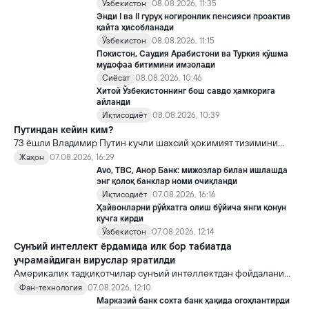
Ўзбекистон
08.08.2026, 11:35
Энди I ва II гуруҳ ногиронлик пенсияси проактив
қайта ҳисобланади
Ўзбекистон
08.08.2026, 11:15
Покистон, Саудия Арабистони ва Туркия қўшма
мудофаа битимини имзолади
Сиёсат
08.08.2026, 10:46
Хитой Ўзбекистоннинг бош савдо ҳамкорига
айланди
Иқтисодиёт
08.08.2026, 10:39
Путиндан кейин ким?
73 ёшли Владимир Путин кучли шахсий ҳокимият тизимини
яратди, аммо ундан кейин ким келиши ва ҳокимиятни
Жаҳон
07.08.2026, 16:29
топшириш механизми ҳали ноаниқ. Таҳлилчилар фикрича, бу
Avo, TBC, Анор Банк: мижозлар билан ишлашда
Кремлда ворислик жангига олиб келиши мумкин.
энг қолоқ банклар номи очиқланди
Иқтисодиёт
07.08.2026, 16:16
Ҳайвонларни рўйхатга олиш бўйича янги қонун
кучга кирди
Ўзбекистон
07.08.2026, 12:14
Сунъий интеллект ёрдамида илк бор табиатда
учрамайдиган вируслар яратилди
Америкалик тадқиқотчилар сунъий интеллектдан фойдаланиб
16 та вирус яратди. Бу кашфиёт янги ютуқларга умид уйғотиш
Фан-технология
07.08.2026, 12:10
билан бирга, ундан нотўғри мақсадда фойдаланиш борасидаги
Марказий банк сохта банк ҳақида огоҳлантирди