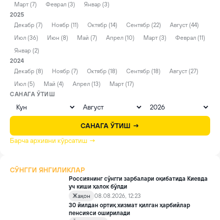
Март (7)
Феврал (3)
Январ (3)
2025
Декабр (7)
Ноябр (11)
Октябр (14)
Сентябр (22)
Август (44)
Июл (36)
Июн (8)
Май (7)
Апрел (10)
Март (3)
Феврал (11)
Январ (2)
2024
Декабр (8)
Ноябр (7)
Октябр (18)
Сентябр (18)
Август (27)
Июл (5)
Май (4)
Апрел (13)
Март (17)
САНАГА ЎТИШ
САНАГА ЎТИШ →
Барча архивни кўрсатиш →
СЎНГГИ ЯНГИЛИКЛАР
Россиянинг сўнгги зарбалари оқибатида Киевда
уч киши ҳалок бўлди
Жаҳон
08.08.2026, 12:23
30 йилдан ортиқ хизмат қилган ҳарбийлар
пенсияси оширилади