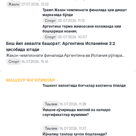
дуч келдик, деди Франция расмийси.
Жаҳон
27.07.2026, 12:22
Трамп Жаҳон чемпионати финалида ҳам диққат
марказида бўлди
Спорт
20.07.2026, 11:13
Аргентина терма жамоасини келажакда ким
бошқариши ноаниқ
Спорт
20.07.2026, 10:07
Беш йил аввалги башорат: Аргентина Испанияни 3:2
ҳисобида ютади
Жаҳон чемпионати финалида Аргентина ва Испания рўпара
келиши маълум бўлиши биланоқ, "Х" ижтимоий тармоғидаги
Спорт
16.07.2026, 15:16
беш йил аввалги бир пост қайта вирусга айланди.
МАШҲУР ЯНГИЛИКЛАР
Тошкент вилоятида боғчалар вақтинча ёпилди
Таълим
16.07.2026, 11:28
Ўқишни кўчиришда миллий ва халқаро
сертификатлар муҳимми?
Таълим
16.07.2026, 11:37
Йўналиш танлаш қачон бошланади?