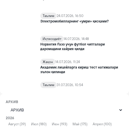
Таълим
24.07.2026, 16:50
Электромобилларнинг «умри» қисқами?
Иқтисодиёт
14.07.2026, 14:48
Норвегия Ғазо учун футбол чипталари
даромадини хайрия қилди
Жаҳон
14.07.2026, 11:24
Академик лицейларга кириш тест натижалари
эълон қилинди
Таълим
31.07.2026, 10:54
АРХИВ
2026
Август (39)
Июл (180)
Июн (193)
Май (175)
Апрел (100)