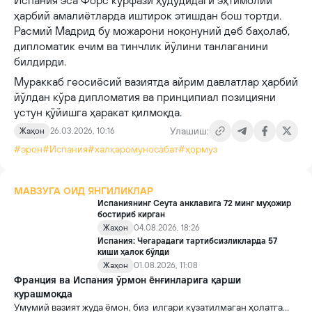
Испания эса Форс кўрфази ҳудудидаги эҳтимолий
ҳарбий амалиётларда иштирок этишдан бош тортди.
Расмий Мадрид бу можарони ноқонуний деб баҳолаб,
дипломатик ечим ва тинчлик йўлини танлаганини
билдирди.
Мураккаб геосиёсий вазиятда айрим давлатлар ҳарбий
йўлдан кўра дипломатия ва принципиал позицияни
устун қўйишга ҳаракат қилмоқда.
Улашиш:
Жаҳон
26.03.2026, 10:16
#эрон
#Испания
#халқаромуносабат
#ҳормуз
МАВЗУГА ОИД ЯНГИЛИКЛАР
Испаниянинг Сеута анклавига 72 минг муҳожир
бостириб кирган
Жаҳон
04.08.2026, 18:26
Испания: Чегарадаги тартибсизликларда 57
киши ҳалок бўлди
Жаҳон
01.08.2026, 11:08
Франция ва Испания ўрмон ёнғинларига қарши
курашмоқда
Умумий вазият жуда ёмон, биз илгари кузатилмаган ҳолатга