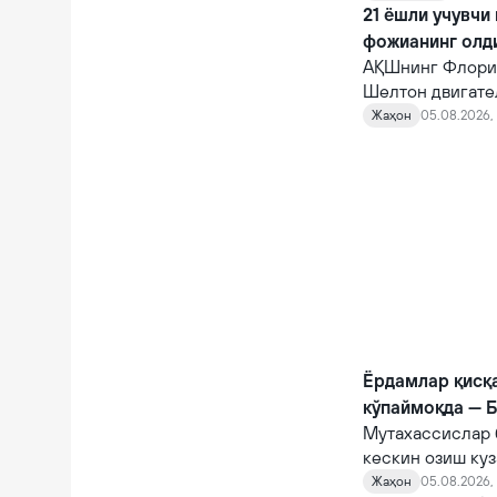
қарамасдан, у ва
21 ёшли учувчи
фожианинг олд
АҚШнинг Флорид
Шелтон двигате
10 автомагистр
Жаҳон
05.08.2026, 
фожианинг олди
Ёрдамлар қисқ
кўпаймоқда — 
Мутахассислар 
кескин озиш куз
Жаҳон
05.08.2026, 