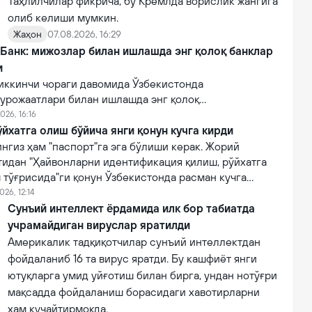
Таҳлилчилар фикрича, бу Кремлда ворислик жангига
олиб келиши мумкин.
Жаҳон
07.08.2026, 16:29
 Банк: мижозлар билан ишлашда энг қолоқ банклар
и
иккинчи чораги давомида Ўзбекистонда
урожаатлари билан ишлашда энг қолоқ
эга 10 та тижорий банклар рўйхати очиқланган.
026, 16:16
йхатга олиш бўйича янги қонун кучга кирди
нгиз ҳам "паспорт"га эга бўлиши керак. Жорий
тидан "Ҳайвонларни идентификация қилиш, рўйхатга
 тўғрисида"ги қонун Ўзбекистонда расман кучга
026, 12:14
Сунъий интеллект ёрдамида илк бор табиатда
учрамайдиган вируслар яратилди
Америкалик тадқиқотчилар сунъий интеллектдан
фойдаланиб 16 та вирус яратди. Бу кашфиёт янги
ютуқларга умид уйғотиш билан бирга, ундан нотўғри
мақсадда фойдаланиш борасидаги хавотирларни
ҳам кучайтирмоқда.