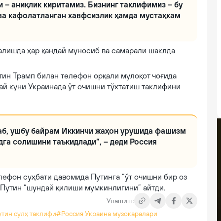
 – аниқлик киритамиз. Бизнинг таклифимиз – бу
 ва кафолатланган хавфсизлик ҳамда мустаҳкам
алишда ҳар қандай муносиб ва самарали шаклда
ин Трамп билан телефон орқали мулоқот чоғида
ай куни Украинада ўт очишни тўхтатиш таклифини
аб, ушбу байрам Иккинчи жаҳон урушида фашизм
га солишини таъкидлади”, – деди Россия
лефон суҳбати давомида Путинга “ўт очишни бир оз
, Путин “шундай қилиши мумкинлигини” айтди.
Улашиш:
тин сулҳ таклифи
#Россия Украина музокаралари