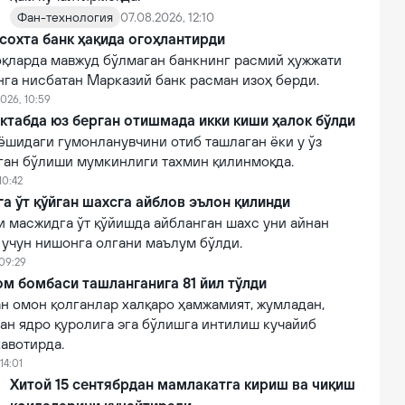
Фан-технология
07.08.2026, 12:10
сохта банк ҳақида огоҳлантирди
қларда мавжуд бўлмаган банкнинг расмий ҳужжати
нга нисбатан Марказий банк расман изоҳ берди.
026, 10:59
ктабда юз берган отишмада икки киши ҳалок бўлди
ёшидаги гумонланувчини отиб ташлаган ёки у ўз
лган бўлиши мумкинлиги тахмин қилинмоқда.
10:42
 ўт қўйган шахсга айблов эълон қилинди
 масжидга ўт қўйишда айбланган шахс уни айнан
 учун нишонга олгани маълум бўлди.
 09:29
м бомбаси ташланганига 81 йил тўлди
н омон қолганлар халқаро ҳамжамият, жумладан,
ан ядро қуролига эга бўлишга интилиш кучайиб
авотирда.
14:01
Хитой 15 сентябрдан мамлакатга кириш ва чиқиш