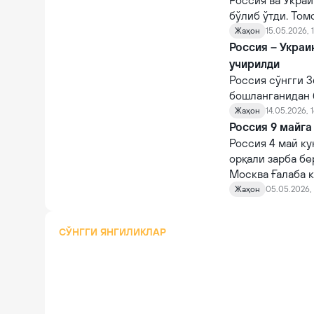
Россия ва Укра
бўлиб ўтди. То
Жаҳон
15.05.2026, 
Россия – Украи
учирилди
Россия сўнгги 3
бошланганидан 
оширди. Маълум
Жаҳон
14.05.2026, 
ортиқ дрон ва ў
Россия 9 майга
Россия 4 май к
орқали зарба бе
Москва Ғалаба 
учун вақтинчали
Жаҳон
05.05.2026, 
СЎНГГИ ЯНГИЛИКЛАР