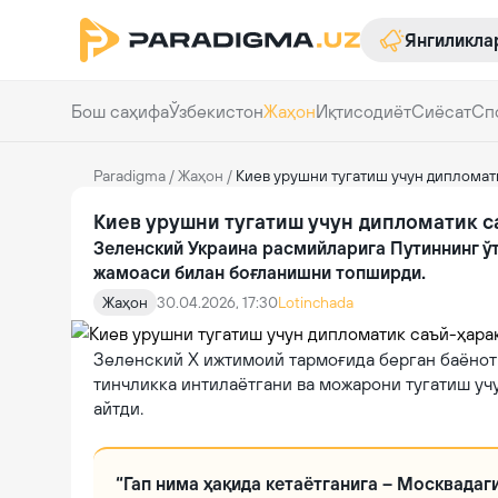
Янгиликла
Бош саҳифа
Ўзбекистон
Жаҳон
Иқтисодиёт
Сиёсат
Сп
Paradigma
/
Жаҳон
/
Киев урушни тугатиш учун дипломат
Киев урушни тугатиш учун дипломатик 
Зеленский Украина расмийларига Путиннинг ў
жамоаси билан боғланишни топширди.
Жаҳон
30.04.2026, 17:30
Lotinchada
Зеленский Х ижтимоий тармоғида берган баёнот
тинчликка интилаётгани ва можарони тугатиш уч
айтди.
“Гап нима ҳақида кетаётганига – Москвадаг