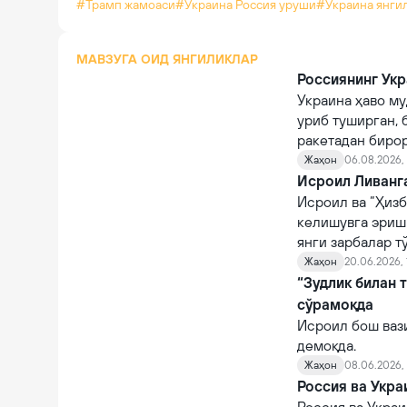
#Трамп жамоаси
#Украина Россия уруши
#Украина янги
МАВЗУГА ОИД ЯНГИЛИКЛАР
Россиянинг Укр
Украина ҳаво му
уриб туширган, 
ракетадан бирор
Жаҳон
06.08.2026,
Исроил Ливанг
Исроил ва “Ҳизб
келишувга эриш
янги зарбалар т
Жаҳон
20.06.2026, 
“Зудлик билан 
сўрамоқда
Исроил бош ваз
демоқда.
Жаҳон
08.06.2026, 
Россия ва Укра