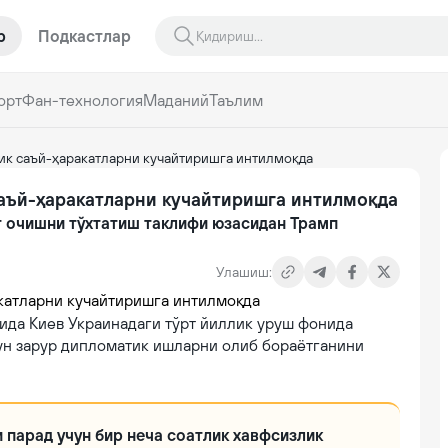
р
Подкастлар
орт
Фан-технология
Маданий
Таълим
ик саъй-ҳаракатларни кучайтиришга интилмоқда
саъй-ҳаракатларни кучайтиришга интилмоқда
т очишни тўхтатиш таклифи юзасидан Трамп
Улашиш:
ида Киев Украинадаги тўрт йиллик уруш фонида
ун зарур дипломатик ишларни олиб бораётганини
и парад учун бир неча соатлик хавфсизлик