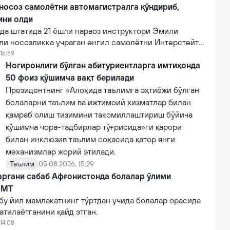
фот этган.
 носоз самолётни автомагистралга қўндириб,
ини олди
а штатида 21 ёшли парвоз инструктори Эмили
ли носозликка учраган енгил самолётни Интерстейт
алига муваффақиятли қўндириб, эҳтимолий йирик
16:59
ни олди.
Ногиронлиги бўлган абитуриентларга имтиҳонда
50 фоиз қўшимча вақт берилади
Президентнинг «Алоҳида таълимга эҳтиёжи бўлган
болаларни таълим ва ижтимоий хизматлар билан
қамраб олиш тизимини такомиллаштириш бўйича
қўшимча чора-тадбирлар тўғрисида»ги қарори
билан инклюзив таълим соҳасида қатор янги
механизмлар жорий этилади.
Таълим
05.08.2026, 15:29
аргани сабаб Афғонистонда болалар ўлими
БМТ
бу йил мамлакатнинг тўртдан учида болалар орасида
атилаётганини қайд этган.
14:08