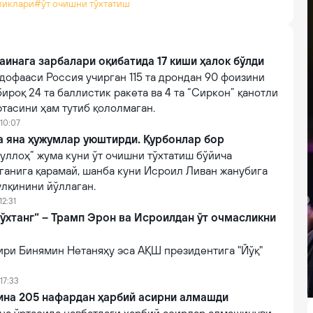
ликлари
#ўт очишни тўхтатиш
аинага зарбалари оқибатида 17 киши ҳалок бўлди
дофааси Россия учирган 115 та дрондан 90 фоизини
бироқ 24 та баллистик ракета ва 4 та “Сиркон” қанотли
тасини ҳам тутиб қололмаган.
 10:07
а яна ҳужумлар уюштирди. Қурбонлар бор
уллоҳ” жума куни ўт очишни тўхтатиш бўйича
ганига қарамай, шанба куни Исроил Ливан жанубига
ўлқинини йўллаган.
12:31
тўхтанг“ – Трамп Эрон ва Исроилдан ўт очмасликни
ири Бинямин Нетаняҳу эса АҚШ президентига "Йўқ"
17:33
ина 205 нафардан ҳарбий асирни алмашди