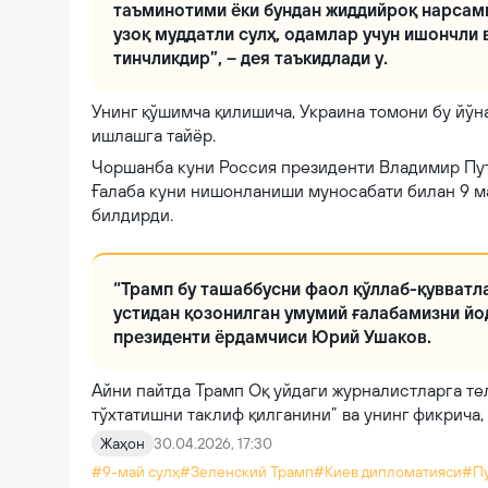
таъминотими ёки бундан жиддийроқ нарсами
узоқ муддатли сулҳ, одамлар учун ишончли
тинчликдир”, – дея таъкидлади у.
Унинг қўшимча қилишича, Украина томони бу йўн
ишлашга тайёр.
Чоршанба куни Россия президенти Владимир Пут
Ғалаба куни нишонланиши муносабати билан 9 м
билдирди.
“Трамп бу ташаббусни фаол қўллаб-қувватл
устидан қозонилган умумий ғалабамизни йод
президенти ёрдамчиси Юрий Ушаков.
Айни пайтда Трамп Оқ уйдаги журналистларга те
тўхтатишни таклиф қилганини” ва унинг фикрича
Жаҳон
30.04.2026, 17:30
#9-май сулҳ
#Зеленский Трамп
#Киев дипломатияси
#Пу