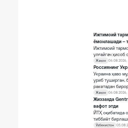
Ижтимоий тарм
ёмонлашади – 
Ижтимоий тармо
улғайгач ҳисоб 
қийналишади.
Жаҳон
06.08.2026, 
Россиянинг Укр
Украина ҳаво му
уриб туширган, 
ракетадан бирор
Жаҳон
06.08.2026,
Жиззахда Gentr
вафот этди
ЙТҲ оқибатида о
тиббиёт бирлаш
шифокорлар том
Ўзбекистон
05.08.2