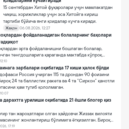
қоидаларини кучайтиради
15 сентябрдан Хитой фуқаролари учун мамлакатдан
чиқиш, хорижликлар учун эса Хитойга кириш
тартиби бўйича янги қоидалар кучга киради.
Жаҳон
06.08.2026, 12:27
оқлардан фойдаланадиган болаларнинг баҳолари
тадқиқот
қлардан эрта фойдаланишни бошлаган болалар,
очган тенгдошларига қараганда мактабда кўпроқ
12:10
аинага зарбалари оқибатида 17 киши ҳалок бўлди
дофааси Россия учирган 115 та дрондан 90 фоизини
бироқ 24 та баллистик ракета ва 4 та “Сиркон” қанотли
тасини ҳам тутиб қололмаган.
 10:07
a дарахтга урилиши оқибатида 21 ёшли блогер қиз
ғир тан жароҳатлари олган ҳайдовчи Жиззах вилояти
масининг жонлантириш бўлимига ётқизилган. Бироқ
онидан кўрсатилган тиббий муолажаларга
026, 17:19