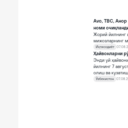
Avo, TBC, Анор
номи очиқланд
Жорий йилнинг 
мижозларнинг м
кўрсаткичларга 
Иқтисодиёт
07.08.2
Ҳайвонларни рў
Энди уй ҳайвони
йилнинг 7 авгус
олиш ва кузатиш
кирди.
Ўзбекистон
07.08.2