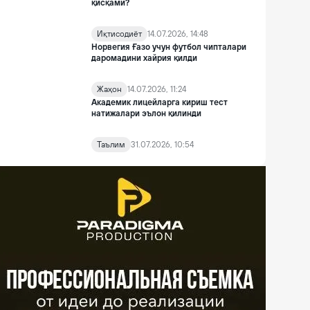
қисқами?
Иқтисодиёт
14.07.2026, 14:48
Норвегия Ғазо учун футбол чипталари
даромадини хайрия қилди
Жаҳон
14.07.2026, 11:24
Академик лицейларга кириш тест
натижалари эълон қилинди
Таълим
31.07.2026, 10:54