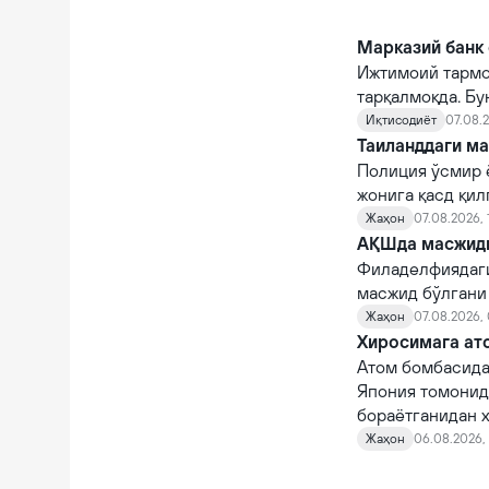
Марказий банк 
Ижтимоий тармо
тарқалмоқда. Бу
Иқтисодиёт
07.08.2
Таиланддаги ма
Полиция ўсмир 
жонига қасд қи
Жаҳон
07.08.2026, 
АҚШда масжидга
Филаделфиядаги
масжид бўлгани
Жаҳон
07.08.2026,
Хиросимага ато
Атом бомбасида
Япония томонид
бораётганидан х
Жаҳон
06.08.2026, 