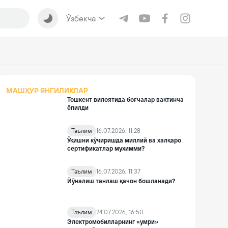
Ўзбекча
МАШҲУР ЯНГИЛИКЛАР
Тошкент вилоятида боғчалар вақтинча
ёпилди
Таълим
16.07.2026, 11:28
Ўқишни кўчиришда миллий ва халқаро
сертификатлар муҳимми?
Таълим
16.07.2026, 11:37
Йўналиш танлаш қачон бошланади?
Таълим
24.07.2026, 16:50
Электромобилларнинг «умри»