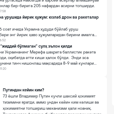
ина ўртасида навбатдаги ҳарбий асирлар алмашинуви
монлар бир-бирига 205 нафардан асирни топширди.
17:58
на урушида йирик ҳужум: юзлаб дрон ва ракеталар
6 соат ичида Украина ҳудуди бўйлаб уруш
бери энг йирик ҳаво ҳужумларидан бирини амалга
отларга кўра, мамлакат шаҳарлари томон 1560 дан
16:52
нлаб ракеталар учирилган.
 “жиддий бўлмаган” сулҳ эълон қилди
уни Украинанинг Мерефа шаҳрига баллистик ракета
рди, оқибатда етти киши ҳалок бўлди. Энди эса
кунини тинч нишонлаш мақсадида 8-9 май кунлари
к сулҳ таклиф қилмоқда.
11:20
Путиндан кейин ким?
73 ёшли Владимир Путин кучли шахсий ҳокимият
тизимини яратди, аммо ундан кейин ким келиши ва
ҳокимиятни топшириш механизми ҳали ноаниқ.