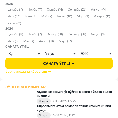
2025
Декабр (7)
Ноябр (11)
Октябр (14)
Сентябр (22)
Август (44)
Июл (36)
Июн (8)
Май (7)
Апрел (10)
Март (3)
Феврал (11)
Январ (2)
2024
Декабр (8)
Ноябр (7)
Октябр (18)
Сентябр (18)
Август (27)
Июл (5)
Май (4)
Апрел (13)
Март (17)
САНАГА ЎТИШ
САНАГА ЎТИШ →
Барча архивни кўрсатиш →
СЎНГГИ ЯНГИЛИКЛАР
АҚШда масжидга ўт қўйган шахсга айблов эълон
қилинди
Жаҳон
07.08.2026, 09:29
Хиросимага атом бомбаси ташланганига 81 йил
тўлди
Жаҳон
06.08.2026, 14:01