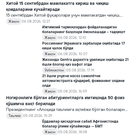
Хитой 15 сентябрдан мамлакатга кириш ва чиқиш
қоидаларини кучайтиради
15 сентябрдан Хитой фуқаролари учун мамлакатдан чиқиш,
хорижликлар учун эса Хитойга кириш тартиби бўйича янги
Жаҳон
06.08.2026, 12:27
қоидалар кучга киради.
Ижтимоий тармоқлардан фойдаланадиган
болаларнинг баҳолари ёмонлашади – тадқиқот
Жаҳон
06.08.2026, 12:10
Россиянинг Украинага зарбалари оқибатида 17
киши ҳалок бўлди
Жаҳон
06.08.2026, 10:07
Жиззахда Gentra дарахтга урилиши оқибатида 21
ёшли блогер қиз вафот этди
Ўзбекистон
05.08.2026, 17:19
21 ёшли учувчи носоз самолётни
автомагистралга қўндириб, фожианинг олдини
олди
Жаҳон
05.08.2026, 16:59
Ногиронлиги бўлган абитуриентларга имтиҳонда 50 фоиз
қўшимча вақт берилади
Президентнинг «Алоҳида таълимга эҳтиёжи бўлган болаларни
таълим ва ижтимоий хизматлар билан қамраб олиш тизимини
Таълим
05.08.2026, 15:29
такомиллаштириш бўйича қўшимча чора-тадбирлар
Ёрдамлар қисқаргани сабаб Афғонистонда
тўғрисида»ги қарори билан инклюзив таълим соҳасида қатор
болалар ўлими кўпаймоқда — БМТ
янги механизмлар жорий этилади.
Жаҳон
05.08.2026, 14:08