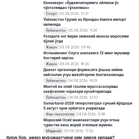
Каннаваро: «Ёрдамчиларимга ойликни ўз
чўнтагимдан тўлаяпман»
Спорт
05.08.2026, 13:31
Ўзбекистон Грузия ва Ироқдан ёқилғи импорт
қилмоқда
Ўзбекистон
05.08.2026, 11:24
Ғазодаги энг йирик оммавий жаноза маросими
бўлиб ўтди
Жаҳон
05.08.2026, 09:46
Испаниянинг Сеута анклавига 72 минг муҳожир
бостириб кирган
Жаҳон
04.08.2026, 18:26
Давлат органлари формасига ўхшаш кийим
кийганлик учун жавобгарлик белгиланмоқда
Ўзбекистон
04.08.2026, 14:29
Мактаб ва олий таълим муассасаларида
хавфсизлик чоралари кучайтирилади
Ўзбекистон
04.08.2026, 12:30
Samarkand-2028 гиперспектрал сунъий йўлдоши
5 август куни орбитага учирилади
Фан-технология
04.08.2026, 11:48
Марказий Осиё мамлакатлари учун ягона
туристик виза жорий этилиши мумкин
Маданий
03.08.2026, 17:26
Ҳуқуқ бор, аммо мурожаатчини ким ҳимоя қилади?