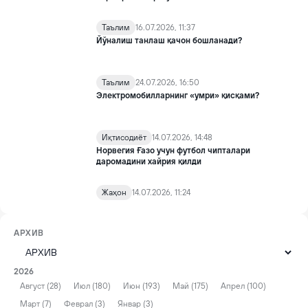
Таълим
16.07.2026, 11:37
Йўналиш танлаш қачон бошланади?
Таълим
24.07.2026, 16:50
Электромобилларнинг «умри» қисқами?
Иқтисодиёт
14.07.2026, 14:48
Норвегия Ғазо учун футбол чипталари
даромадини хайрия қилди
Жаҳон
14.07.2026, 11:24
АРХИВ
2026
Август (28)
Июл (180)
Июн (193)
Май (175)
Апрел (100)
Март (7)
Феврал (3)
Январ (3)