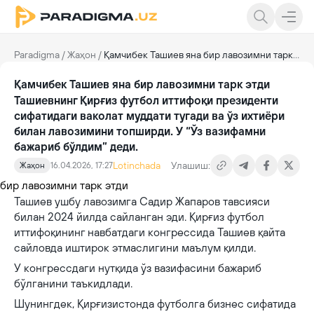
Paradigma
/
Жаҳон
/
Қамчибек Ташиев яна бир лавозимни тарк этди
Қамчибек Ташиев яна бир лавозимни тарк этди
Ташиевнинг Қирғиз футбол иттифоқи президенти
сифатидаги ваколат муддати тугади ва ўз ихтиёри
билан лавозимини топширди. У “Ўз вазифамни
бажариб бўлдим” деди.
Lotinchada
Улашиш:
Жаҳон
16.04.2026, 17:27
Ташиев ушбу лавозимга Садир Жапаров тавсияси
билан 2024 йилда сайланган эди. Қирғиз футбол
иттифоқининг навбатдаги конгрессида Ташиев қайта
сайловда иштирок этмаслигини маълум қилди.
У конгрессдаги нутқида ўз вазифасини бажариб
бўлганини таъкидлади.
Шунингдек, Қирғизистонда футболга бизнес сифатида