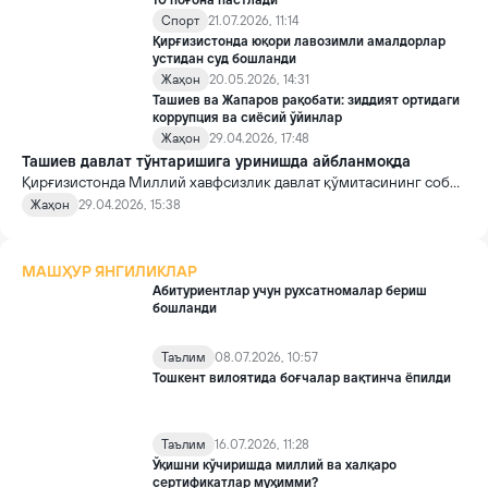
10 поғона пастлади
Спорт
21.07.2026, 11:14
Қирғизистонда юқори лавозимли амалдорлар
устидан суд бошланди
Жаҳон
20.05.2026, 14:31
Ташиев ва Жапаров рақобати: зиддият ортидаги
коррупция ва сиёсий ўйинлар
Жаҳон
29.04.2026, 17:48
Ташиев давлат тўнтаришига уринишда айбланмоқда
Қирғизистонда Миллий хавфсизлик давлат қўмитасининг собиқ
раиси Қамчибек Ташиевга давлат тўнтаришига уриниш айблови
Жаҳон
29.04.2026, 15:38
қўйилди.
МАШҲУР ЯНГИЛИКЛАР
Абитуриентлар учун рухсатномалар бериш
бошланди
Таълим
08.07.2026, 10:57
Тошкент вилоятида боғчалар вақтинча ёпилди
Таълим
16.07.2026, 11:28
Ўқишни кўчиришда миллий ва халқаро
сертификатлар муҳимми?