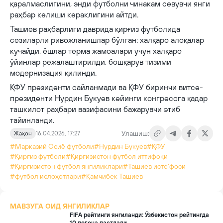
қаралмаслигини, энди футболни чинакам севувчи янги
раҳбар келиши кераклигини айтди.
Ташиев раҳбарлиги даврида қирғиз футболида
сезиларли ривожланишлар бўлган: халқаро алоқалар
кучайди, ёшлар терма жамоалари учун халқаро
ўйинлар режалаштирилди, бошқарув тизими
модернизация қилинди.
ҚФУ президенти сайланмади ва ҚФУ биринчи витсе-
президенти Нурдин Букуев кейинги конгрессга қадар
ташкилот раҳбари вазифасини бажарувчи этиб
тайинланди.
Улашиш:
Жаҳон
16.04.2026, 17:27
#Марказий Осиё футболи
#Нурдин Букуев
#ҚФУ
#Қирғиз футболи
#Қирғизистон футбол иттифоқи
#Қирғизистон футбол янгиликлари
#Ташиев исте’фоси
#футбол ислоҳотлари
#Қамчибек Ташиев
МАВЗУГА ОИД ЯНГИЛИКЛАР
FIFA рейтинги янгиланди: Ўзбекистон рейтингда