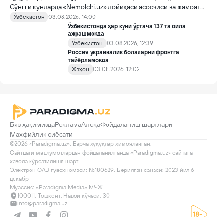
Сўнгги кунларда «Nemolchi.uz» лойиҳаси асосчиси ва жамоат
фаоли Ирина Матвиенко билан боғлиқ воқеа жамоатчиликда
Ўзбекистон
03.08.2026, 14:00
кенг муҳокама қилинмоқда.
Ўзбекистонда ҳар куни ўртача 137 та оила
ажрашмоқда
Ўзбекистон
03.08.2026, 12:39
Россия украиналик болаларни фронтга
тайёрламоқда
Жаҳон
03.08.2026, 12:02
Биз ҳақимизда
Реклама
Алоқа
Фойдаланиш шартлари
Махфийлик сиёсати
©2026 «Paradigma.uz». Барча ҳуқуқлар ҳимояланган.

Сайтдаги маълумотлардан фойдаланилганда «Paradigma.uz» сайтига 
хавола кўрсатилиши шарт.

Электрон ОАВ гувоҳномаси: №180629. Берилган санаси: 2023 йил 6 
декабр

Муассис: «Paradigma Media» МЧЖ
100011, Тошкент, Навои кўчаси, 30
info@paradigma.uz