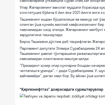
сайловларини ўтказишни сўраб очиқ хат юборган
Улар Жапаровнинг ваколат муддати борасида ҳуқ
конституция бўйича 6 йил ёки 2021 йилги янги ко
Ташиевнинг ишдан бўшатилиши ва мазкур хат ўза
олинган ўша куниёқ миллий хавфсизликнинг бир
лавозимидан озод этилди. Жапаровнинг матбуот
зарурлигини таъкидлади.
Бироқ Ташиевни дўстим деб таърифлаган Жапаро
Парламент депутати Элвира Сурабалдиева 24 ап
Ташиевнинг давлат тўнтаришини режалаштиргани в
лавозимидан олинганини маълум қилди.
“Президент ҳозир оғир кунларни бошдан кечирмо
четлатишга уринди”, – деди Сурабалдиева. У, шу
қайнамайди”, деган нақл бор. Бу айнан ўша ҳолат
“Қирғизнефтгаз” доирасидаги суриштирувлар
Tashiyev va Japarov raqobati: ziddiyat ortidagi korrupsiya va siyosiy o