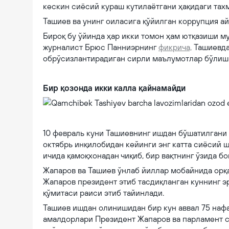
кескин сиёсий кураш кутилаётгани ҳақидаги тах
Ташиев ва унинг оиласига қўйилган коррупция а
Бироқ бу ўйинда ҳар икки томон ҳам ютқазиши м
журналист Брюс Панниэрнинг
фикрича,
Ташиевда
обрўсизлантирадиган сирли маълумотлар бўлиш
Бир қозонда икки калла қайнамайди
Qamchibek Tashiyev barcha lavozimlaridan ozod etildi
10 февраль куни Ташиевнинг ишдан бўшатилгани 
октябрь инқилобидан кейинги энг катта сиёсий 
ичида қамоқхонадан чиқиб, бир вақтнинг ўзида б
Жапаров ва Ташиев ўнлаб йиллар мобайнида орқа
Жапаров президент этиб тасдиқланган куннинг э
қўмитаси раиси этиб тайинлади.
Ташиев ишдан олинишидан бир кун аввал 75 нафа
амалдорлари Президент Жапаров ва парламент 