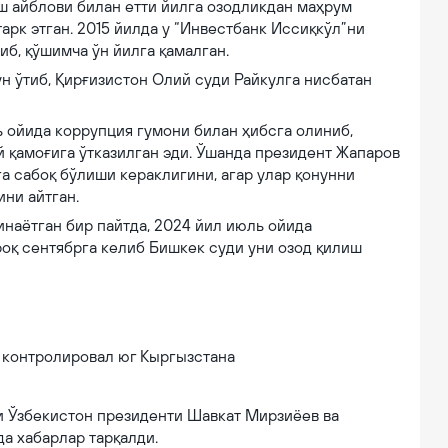
 айблови билан етти йилга озодликдан маҳрум
арк этган. 2015 йилда у “Инвестбанк Иссиқкўл”ни
б, қўшимча ўн йилга қамалган.
ун ўтиб, Қирғизистон Олий суди Райкулга нисбатан
 ойида коррупция гумони билан ҳибсга олиниб,
й қамоғига ўтказилган эди. Ўшанда президент Жапаров
 сабоқ бўлиши кераклигини, агар улар қонунни
ини айтган.
инаётган бир пайтда, 2024 йил июль ойида
роқ сентябрга келиб Бишкек суди уни озод қилиш
г Кыргызстана
и Ўзбекистон президенти Шавкат Мирзиёев ва
а хабарлар тарқалди.