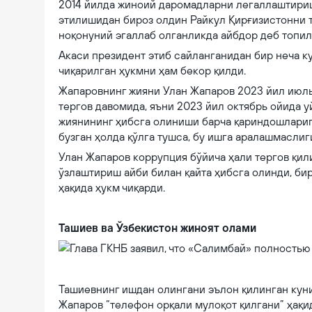
2014 йилда жиноий даромадларни легаллаштириш
этилишидан бироз олдин Райкул Қирғизистонни т
ноқонуний эгаллаб олганликда айбдор деб топили
Акаси президент этиб сайланганидан бир неча к
чиқарилган ҳукмни ҳам бекор қилди.
Жапаровнинг жияни Улан Жапаров 2023 йил июль
тергов давомида, яъни 2023 йил октябрь ойида у
жиянининг ҳибсга олиниши барча қариндошларига
бузган ҳолда қўлга тушса, бу ишга аралашмаслиг
Улан Жапаров коррупция бўйича ҳали тергов қил
ўзлаштириш айби билан қайта ҳибсга олинди, би
ҳақида ҳукм чиқарди.
Ташиев ва Ўзбекистон жиноят олами
Глава ГКНБ заявил, что «Салимбай» полностью контролировал ю
Ташиевнинг ишдан олингани эълон қилинган кун
Жапаров “телефон орқали мулоқот қилгани” ҳақид