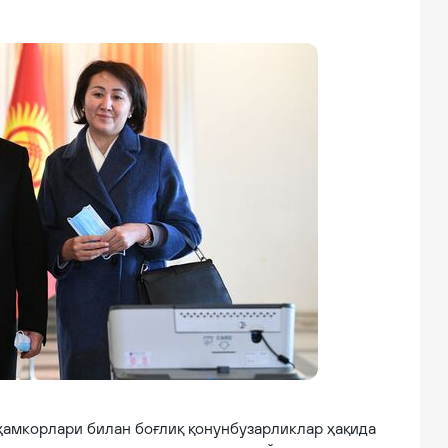
2021, Sputnik Кыргызстан
 ҳамкорлари билан боғлиқ қонунбузарликлар ҳақида