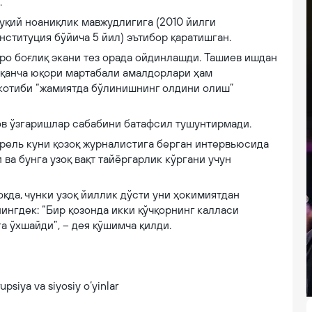
.
уқий ноаниқлик мавжудлигига (2010 йилги
нституция бўйича 5 йил) эътибор қаратишган.
ро боғлиқ экани тез орада ойдинлашди. Ташиев ишдан
 қанча юқори мартабали амалдорлари ҳам
 котиби “жамиятда бўлинишнинг олдини олиш”
в ўзгаришлар сабабини батафсил тушунтирмади.
рель куни қозоқ журналистига берган интервьюсида
а бунга узоқ вақт тайёргарлик кўргани учун
қда, чунки узоқ йиллик дўсти уни ҳокимиятдан
нингдек: “Бир қозонда икки қўчқорнинг калласи
га ўхшайди”, – дея қўшимча қилди.
‘yinlar