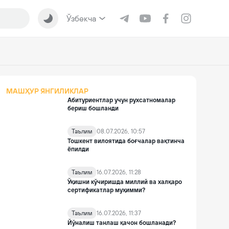
Ўзбекча
МАШҲУР ЯНГИЛИКЛАР
Абитуриентлар учун рухсатномалар
бериш бошланди
Таълим
08.07.2026, 10:57
Тошкент вилоятида боғчалар вақтинча
ёпилди
Таълим
16.07.2026, 11:28
Ўқишни кўчиришда миллий ва халқаро
сертификатлар муҳимми?
Таълим
16.07.2026, 11:37
Йўналиш танлаш қачон бошланади?