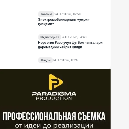
Таълим
24.07.2026, 16:50
Электромобилларнинг «умри»
қисқами?
Иқтисодиёт
14.07.2026, 14:48
Норвегия Ғазо учун футбол чипталари
даромадини хайрия қилди
Жаҳон
14.07.2026, 11:24