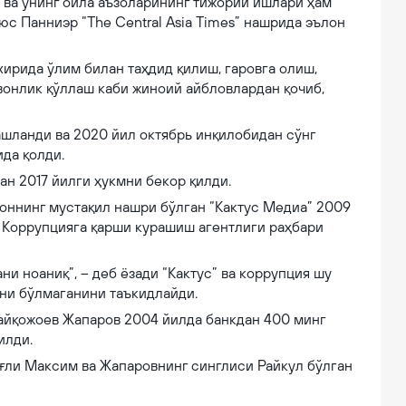
 ва унинг оила аъзоларининг тижорий ишлари ҳам
с Панниэр “Thе Central Asia Times” нашрида эълон
хирида ўлим билан таҳдид қилиш, гаровга олиш,
вонлик қўллаш каби жиноий айбловлардан қочиб,
ташланди ва 2020 йил октябрь инқилобидан сўнг
да қолди.
ан 2017 йилги ҳукмни бекор қилди.
тоннинг мустақил нашри бўлган “Кактус Медиа” 2009
 у Коррупцияга қарши курашиш агентлиги раҳбари
и ноаниқ”, – деб ёзади “Кактус” ва коррупция шу
они бўлмаганини таъкидлайди.
Байқожоев Жапаров 2004 йилда банкдан 400 минг
илди.
ўғли Максим ва Жапаровнинг синглиси Райкул бўлган