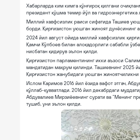
Хабарларда ким кимга қўнғироқ қилгани очиқлан
президент қўшма темир йўл ва гидроэнергетика 
Миллий хавфсизлик раиси сифатида Ташиев уюш
борди. Қирғизистон уюшган жиноят дунёсининг а
2024 йил август ойида миллий хавфсизлик қирғи
Қамчи Кўлбоев билан алоқадорлиги сабабли ўзб
нисбатан қидирув эълон қилди.
Қирғизистон парламентининг икки аъзоси Салим
мандатидан маҳрум қилинди. Ташиевнинг 2025 йи
Қирғизистон жанубидаги уюшган жиноятчиликни “
Ислом Каримов 2016 йил ёзида вафот этгач, Аб
қўллаб-қувватлади. 2016 йил декабрдаги муддат
Абдувалиев Мирзиёевнинг сурати ва “Менинг пр
тушиб, уни эълон қилди.