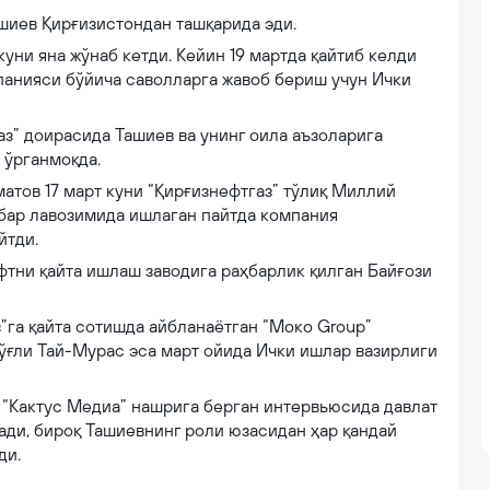
шиев Қирғизистондан ташқарида эди.
 куни яна жўнаб кетди. Кейин 19 мартда қайтиб келди
мпанияси бўйича саволларга жавоб бериш учун Ички
аз” доирасида Ташиев ва унинг оила аъзоларига
 ўрганмоқда.
тов 17 март куни “Қирғизнефтгаз” тўлиқ Миллий
ҳбар лавозимида ишлаган пайтда компания
йтди.
фтни қайта ишлаш заводига раҳбарлик қилган Байғози
”га қайта сотишда айбланаётган “Моко Group”
ўғли Тай-Мурас эса март ойида Ички ишлар вазирлиги
“Кактус Медиа” нашрига берган интервьюсида давлат
ди, бироқ Ташиевнинг роли юзасидан ҳар қандай
ди.