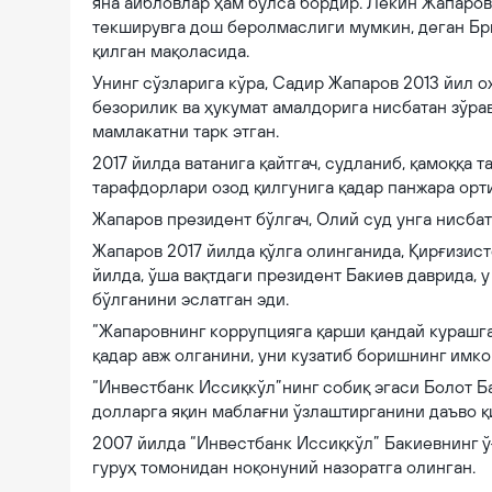
яна айбловлар ҳам бўлса бордир. Лекин Жапаров
текширувга дош беролмаслиги мумкин, деган Брю
қилган мақоласида.
Унинг сўзларига кўра, Садир Жапаров 2013 йил о
безорилик ва ҳукумат амалдорига нисбатан зўра
мамлакатни тарк этган.
2017 йилда ватанига қайтгач, судланиб, қамоққа 
тарафдорлари озод қилгунига қадар панжара орти
Жапаров президент бўлгач, Олий суд унга нисбат
Жапаров 2017 йилда қўлга олинганида, Қирғизис
йилда, ўша вақтдаги президент Бакиев даврида,
бўлганини эслатган эди.
“Жапаровнинг коррупцияга қарши қандай курашган
қадар авж олганини, уни кузатиб боришнинг имк
“Инвестбанк Иссиқкўл”нинг собиқ эгаси Болот 
долларга яқин маблағни ўзлаштирганини даъво қ
2007 йилда “Инвестбанк Иссиқкўл” Бакиевнинг 
гуруҳ томонидан ноқонуний назоратга олинган.