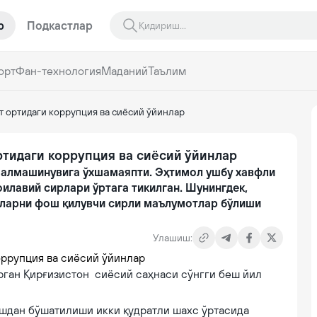
р
Подкастлар
орт
Фан-технология
Маданий
Таълим
т ортидаги коррупция ва сиёсий ўйинлар
ртидаги коррупция ва сиёсий ўйинлар
 алмашинувига ўхшамаяпти. Эҳтимол ушбу хавфли
илавий сирлари ўртага тикилган. Шунингдек,
аларни фош қилувчи сирли маълумотлар бўлиши
Улашиш:
рган Қирғизистон сиёсий саҳнаси сўнгги беш йил
шдан бўшатилиши икки қудратли шахс ўртасида