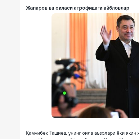
Жапаров ва оиласи атрофидаги айбловлар
Что известно о супруге Садыра Жапарова — девять фактов - 11.01.
Қамчибек Ташиев, унинг оила аъзолари ёки яқин