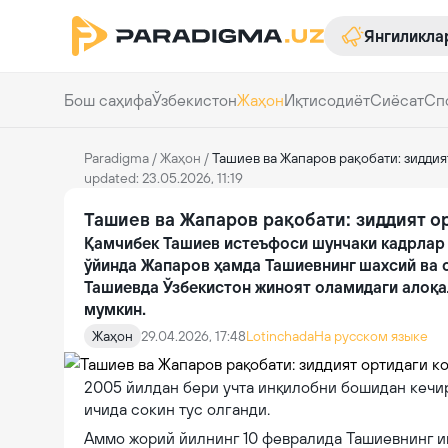
Янгиликла
Бош саҳифа
Ўзбекистон
Жаҳон
Иқтисодиёт
Сиёсат
Сп
Paradigma
/
Жаҳон
/
Ташиев ва Жапаров рақобати: зиддия
updated: 23.05.2026, 11:19
Ташиев ва Жапаров рақобати: зиддият о
Қамчибек Ташиев истеъфоси шунчаки кадрлар
ўйинда Жапаров ҳамда Ташиевнинг шахсий ва о
Ташиевда Ўзбекистон жиноят оламидаги алоқ
мумкин.
Жаҳон
29.04.2026, 17:48
Lotinchada
На русском языке
2005 йилдан бери учта инқилобни бошидан кечи
ичида сокин тус олганди.
Аммо жорий йилнинг 10 февралида Ташиевнинг и