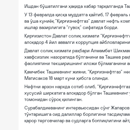
Ишдан бўшатилгани ҳақида хабар тарқалганда Та
У 13 февралда қисқа муддатга қайтиб, 17 февраль
ва ўша куниёқ “Қирғизнефтгаз” давлат нефть ко
ишлар вазирлигига “гувоҳ” сифатида борди.
Қирғизистон Давлат солиқ хизмати “Қирғизнефтг
алоқадор 4 йил аввалги коррупция айбловларини
Давлат солиқ хизмати раҳбари Алмамбет Шикмама
хавфсизлик назоратида бўлганини ва Ташиев ра
фаолиятини текширишнинг иложи бўлмаганини а
Қамчибек Ташиевнинг жияни, “Қирғизнефтгаз” не
Матисаков 18 март куни ҳибсга олинди.
Нефтни арзон нархда сотиб олиб, “Қирғизнефтгаз
хусусий ширкатига алоқадор бўлган Ташиевнинг 
томонидан сўроқ қилинган.
Сурабалдиеванинг интервьюсидан сўнг Жапаров 
тўнтаришига оид далиллар борлигини тасдиқлама
қарор терговчилар ва судларга боғлиқлигини айт