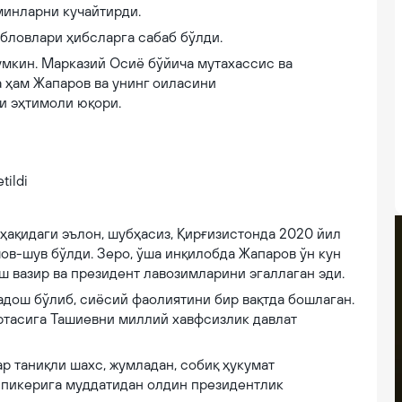
минларни кучайтирди.
йбловлари ҳибсларга сабаб бўлди.
умкин. Марказий Осиё бўйича мутахассис ва
 ҳам Жапаров ва унинг оиласини
и эҳтимоли юқори.
ҳақидаги эълон, шубҳасиз, Қирғизистонда 2020 йил
шов-шув бўлди. Зеро, ўша инқилобда Жапаров ўн кун
ош вазир ва президент лавозимларини эгаллаган эди.
дош бўлиб, сиёсий фаолиятини бир вақтда бошлаган.
ртасига Ташиевни миллий хавфсизлик давлат
р таниқли шахс, жумладан, собиқ ҳукумат
спикерига муддатидан олдин президентлик