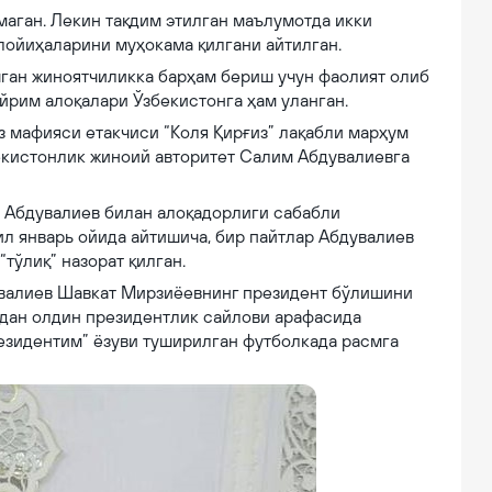
маган. Лекин тақдим этилган маълумотда икки
лойиҳаларини муҳокама қилгани айтилган.
ган жиноятчиликка барҳам бериш учун фаолият олиб
йрим алоқалари Ўзбекистонга ҳам уланган.
з мафияси етакчиси “Коля Қирғиз” лақабли марҳум
екистонлик жиноий авторитет Салим Абдувалиевга
 Абдувалиев билан алоқадорлиги сабабли
л январь ойида айтишича, бир пайтлар Абдувалиев
тўлиқ” назорат қилган.
дувалиев Шавкат Мирзиёевнинг президент бўлишини
идан олдин президентлик сайлови арафасида
езидентим” ёзуви туширилган футболкада расмга