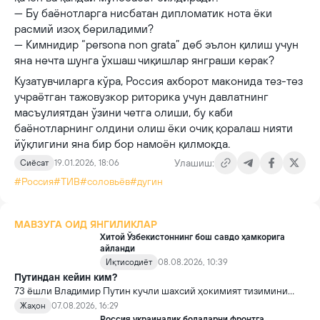
— Бу баёнотларга нисбатан дипломатик нота ёки
расмий изоҳ бериладими?
— Кимнидир “persona non grata” деб эълон қилиш учун
яна нечта шунга ўхшаш чиқишлар янграши керак?
Кузатувчиларга кўра, Россия ахборот маконида тез-тез
учраётган тажовузкор риторика учун давлатнинг
масъулиятдан ўзини четга олиши, бу каби
баёнотларнинг олдини олиш ёки очиқ қоралаш нияти
йўқлигини яна бир бор намоён қилмоқда.
Улашиш:
Сиёсат
19.01.2026, 18:06
#Россия
#ТИВ
#соловьёв
#дугин
МАВЗУГА ОИД ЯНГИЛИКЛАР
Хитой Ўзбекистоннинг бош савдо ҳамкорига
айланди
Иқтисодиёт
08.08.2026, 10:39
Путиндан кейин ким?
73 ёшли Владимир Путин кучли шахсий ҳокимият тизимини
яратди, аммо ундан кейин ким келиши ва ҳокимиятни
Жаҳон
07.08.2026, 16:29
топшириш механизми ҳали ноаниқ. Таҳлилчилар фикрича, бу
Россия украиналик болаларни фронтга