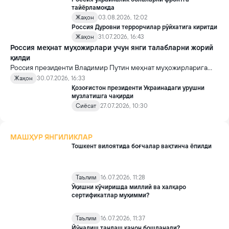
Кремлда ворислик жангига олиб келиши мумкин.
тайёрламоқда
Жаҳон
03.08.2026, 12:02
Россия Дуровни террорчилар рўйхатига киритди
Жаҳон
31.07.2026, 16:43
Россия меҳнат муҳожирлари учун янги талабларни жорий
қилди
Россия президенти Владимир Путин меҳнат муҳожирларига
нисбатан талабларни кучайтиришни назарда тутувчи
Жаҳон
30.07.2026, 16:33
қонунларни имзолади.
Қозоғистон президенти Украинадаги урушни
музлатишга чақирди
Сиёсат
27.07.2026, 10:30
МАШҲУР ЯНГИЛИКЛАР
Тошкент вилоятида боғчалар вақтинча ёпилди
Таълим
16.07.2026, 11:28
Ўқишни кўчиришда миллий ва халқаро
сертификатлар муҳимми?
Таълим
16.07.2026, 11:37
Йўналиш танлаш қачон бошланади?