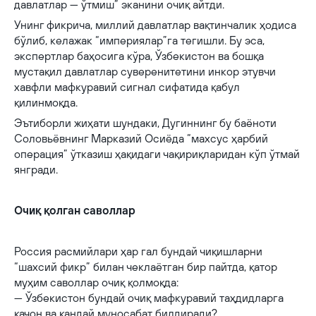
давлатлар — ўтмиш” эканини очиқ айтди.
Унинг фикрича, миллий давлатлар вақтинчалик ҳодиса
бўлиб, келажак “империялар”га тегишли. Бу эса,
экспертлар баҳосига кўра, Ўзбекистон ва бошқа
мустақил давлатлар суверенитетини инкор этувчи
хавфли мафкуравий сигнал сифатида қабул
қилинмоқда.
Эътиборли жиҳати шундаки, Дугиннинг бу баёноти
Соловьёвнинг Марказий Осиёда “махсус ҳарбий
операция” ўтказиш ҳақидаги чақириқларидан кўп ўтмай
янгради.
Очиқ қолган саволлар
Россия расмийлари ҳар гал бундай чиқишларни
“шахсий фикр” билан чеклаётган бир пайтда, қатор
муҳим саволлар очиқ қолмоқда:
— Ўзбекистон бундай очиқ мафкуравий таҳдидларга
қачон ва қандай муносабат билдиради?