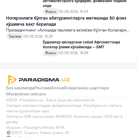
автомагистралга қўндириб, фожианинг олдини
олди
Жаҳон
05.08.2026, 16:59
Ногиронлиги бўлган абитуриентларга имтиҳонда 50 фоиз
қўшимча вақт берилади
Президентнинг «Алоҳида таълимга эҳтиёжи бўлган болаларни
таълим ва ижтимоий хизматлар билан қамраб олиш тизимини
Таълим
05.08.2026, 15:29
такомиллаштириш бўйича қўшимча чора-тадбирлар
Ёрдамлар қисқаргани сабаб Афғонистонда
тўғрисида»ги қарори билан инклюзив таълим соҳасида қатор
болалар ўлими кўпаймоқда — БМТ
янги механизмлар жорий этилади.
Жаҳон
05.08.2026, 14:08
Биз ҳақимизда
Реклама
Алоқа
Фойдаланиш шартлари
Махфийлик сиёсати
©2026 «Paradigma.uz». Барча ҳуқуқлар ҳимояланган.

Сайтдаги маълумотлардан фойдаланилганда «Paradigma.uz» сайтига 
хавола кўрсатилиши шарт.

Электрон ОАВ гувоҳномаси: №180629. Берилган санаси: 2023 йил 6 
декабр

Муассис: «Paradigma Media» МЧЖ
100011, Тошкент, Навои кўчаси, 30