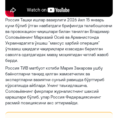
Россия Ташқи ишлар вазирлиги 2026 йил 15 январь
куни бўлиб ўтган навбатдаги брифингда телебошловчи
ва провокацион чиқишлари билан танилган Владимир
Соловьёвнинг Марказий Осиё ва Арманистонда
Украинадагига ўхшаш “махсус ҳарбий операция”
ўтказиш ҳақидаги чақириқлари юзасидан берилган
саволга одатдагидек мавзу моҳиятидан четлаб жавоб
берди.
Россия ТИВ матбуот котиби Мария Захарова ушбу
баёнотларни танқид қилган жамоатчилик ва
экспертларни вазиятни сунъий равишда бўрттириб
кўрсатишда айблади. Унинг таъкидлашича,
Соловьёвнинг фикрлари журналистнинг шахсий
қарашлари бўлиб, улар Россия Федерациясининг
расмий позициясини акс эттирмайди.