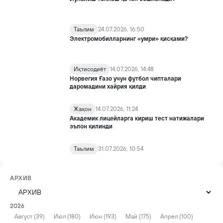
Таълим
24.07.2026, 16:50
Электромобилларнинг «умри» қисқами?
Иқтисодиёт
14.07.2026, 14:48
Норвегия Ғазо учун футбол чипталари
даромадини хайрия қилди
Жаҳон
14.07.2026, 11:24
Академик лицейларга кириш тест натижалари
эълон қилинди
Таълим
31.07.2026, 10:54
АРХИВ
2026
Август (39)
Июл (180)
Июн (193)
Май (175)
Апрел (100)