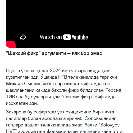
“Шахсий фикр” аргументи — илк бор эмас
Шунга ўхшаш ҳолат 2024 йил январь ойида ҳам
кузатилган эди. Ўшанда НТВ телеканалида тарихчи
Михайл Смолин ўзбеклар миллат сифатида кеч
шакллангани ҳақида баҳсли фикр билдирган, Россия
ТИВ эса бу сўзларни ҳам “шахсий фикр” сифатида
изоҳлаган эди.
Захарова бу сафар ҳам ўз позициясини бир нечта
далиллар билан асослашга уриниб, Соловьёвнинг
гаплари давлат телеканалида эмас, балки “Solovyov
LIVE” хусусий платформасида айтилганини қайд этди.