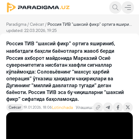
Paradigma
/
Сиёсат
/
Россия ТИВ “шахсий фикр” ортига яшириниб, навбатдаги баҳсли баёнотларга жавоб берди
updated: 22.03.2026, 19:25
Россия ТИВ “шахсий фикр” ортига яшириниб,
навбатдаги баҳсли баёнотларга жавоб берди
Россия ахборот майдонида Марказий Осиё
суверенитетига нисбатан хавфли сигналлар
кўпаймоқда: Соловьёвнинг “махсус ҳарбий
операция” ўтказиш ҳақидаги чақириқлари ва
Дугиннинг “миллий давлатлар тугади” деган
баёноти. Россия ТИВ эса бу чиқишларни “шахсий
фикр” сифатида баҳоламоқда.
Lotinchada
Улашиш:
Сиёсат
19.01.2026, 18:06