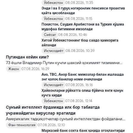
Ўзбекистон
08.08.2026, 11:35
Энди I ва II гуруҳ ногиронлик пенсияси проактив
қайта ҳисобланади
Ўзбекистон
08.08.2026, 11:15
Покистон, Саудия Арабистони ва Туркия қўшма
мудофаа битимини имзолади
Сиёсат
08.08.2026, 10:46
Хитой Ўзбекистоннинг бош савдо ҳамкорига
айланди
Иқтисодиёт
08.08.2026, 10:39
Путиндан кейин ким?
73 ёшли Владимир Путин кучли шахсий ҳокимият тизимини
яратди, аммо ундан кейин ким келиши ва ҳокимиятни
Жаҳон
07.08.2026, 16:29
топшириш механизми ҳали ноаниқ. Таҳлилчилар фикрича, бу
Avo, TBC, Анор Банк: мижозлар билан ишлашда
Кремлда ворислик жангига олиб келиши мумкин.
энг қолоқ банклар номи очиқланди
Иқтисодиёт
07.08.2026, 16:16
Ҳайвонларни рўйхатга олиш бўйича янги қонун
кучга кирди
Ўзбекистон
07.08.2026, 12:14
Сунъий интеллект ёрдамида илк бор табиатда
учрамайдиган вируслар яратилди
Америкалик тадқиқотчилар сунъий интеллектдан фойдаланиб
16 та вирус яратди. Бу кашфиёт янги ютуқларга умид уйғотиш
Фан-технология
07.08.2026, 12:10
билан бирга, ундан нотўғри мақсадда фойдаланиш борасидаги
Марказий банк сохта банк ҳақида огоҳлантирди