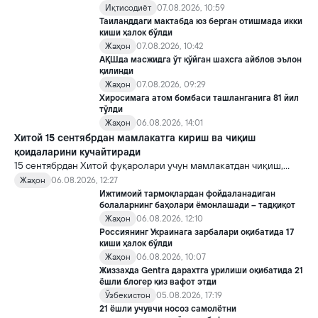
хавотирларни ҳам кучайтирмоқда.
Иқтисодиёт
07.08.2026, 10:59
Таиланддаги мактабда юз берган отишмада икки
киши ҳалок бўлди
Жаҳон
07.08.2026, 10:42
АҚШда масжидга ўт қўйган шахсга айблов эълон
қилинди
Жаҳон
07.08.2026, 09:29
Хиросимага атом бомбаси ташланганига 81 йил
тўлди
Жаҳон
06.08.2026, 14:01
Хитой 15 сентябрдан мамлакатга кириш ва чиқиш
қоидаларини кучайтиради
15 сентябрдан Хитой фуқаролари учун мамлакатдан чиқиш,
хорижликлар учун эса Хитойга кириш тартиби бўйича янги
Жаҳон
06.08.2026, 12:27
қоидалар кучга киради.
Ижтимоий тармоқлардан фойдаланадиган
болаларнинг баҳолари ёмонлашади – тадқиқот
Жаҳон
06.08.2026, 12:10
Россиянинг Украинага зарбалари оқибатида 17
киши ҳалок бўлди
Жаҳон
06.08.2026, 10:07
Жиззахда Gentra дарахтга урилиши оқибатида 21
ёшли блогер қиз вафот этди
Ўзбекистон
05.08.2026, 17:19
21 ёшли учувчи носоз самолётни