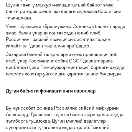
Шунингдек, у мазкур чиқишда қатъий баёнот эмас,
балки риторик савол шаклидаги мулоҳаза борлигини
таъкидлади.
Унинг сўзларига кўра, муаммо Соловьёв баёнотларида
эмас, балки уларни контекстдан юлиб олиб,
Россиянинг расмий позицияси сифатида талқин
қилаётган “диван таҳлилчилари”дадир.
Захарова бундай талқинларни очиқ провокация деб
атаб, улар Россиянинг собиқ СССР давлатларига
нисбатан гўёки “тажовузкор ниятлари” борлиги ҳақида
асоссиз хавотир уйғотишга қаратилганини билдирди.
Дугин баёноти фонидаги янги саволлар
Бу муносабат фонида Россиялик сиёсий мафкурачи
Александр Дугиннинг сўнгги баёнотлари ҳам алоҳида
эътиборга тушмоқда. Дугин миллий давлатлар
суверенитети тугаганини иддао қилиб, “миллий