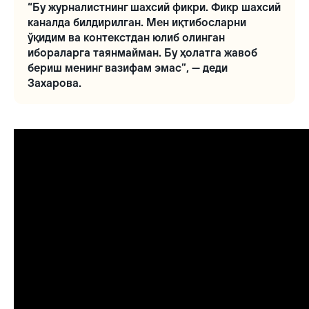
“Бу журналистнинг шахсий фикри. Фикр шахсий
каналда билдирилган. Мен иқтибосларни
ўқидим ва контекстдан юлиб олинган
ибораларга таянмайман. Бу ҳолатга жавоб
бериш менинг вазифам эмас”, — деди
Захарова.