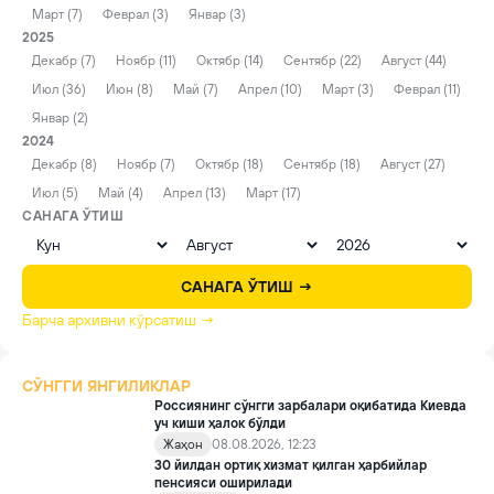
Март (7)
Феврал (3)
Январ (3)
2025
Декабр (7)
Ноябр (11)
Октябр (14)
Сентябр (22)
Август (44)
Июл (36)
Июн (8)
Май (7)
Апрел (10)
Март (3)
Феврал (11)
Январ (2)
2024
Декабр (8)
Ноябр (7)
Октябр (18)
Сентябр (18)
Август (27)
Июл (5)
Май (4)
Апрел (13)
Март (17)
САНАГА ЎТИШ
САНАГА ЎТИШ →
Барча архивни кўрсатиш →
СЎНГГИ ЯНГИЛИКЛАР
Россиянинг сўнгги зарбалари оқибатида Киевда
уч киши ҳалок бўлди
Жаҳон
08.08.2026, 12:23
30 йилдан ортиқ хизмат қилган ҳарбийлар
пенсияси оширилади