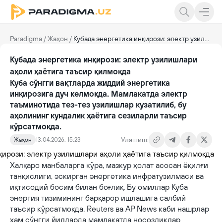
Paradigma
/
Жаҳон
/
Кубада энергетика инқирози: электр узилишлари аҳоли ҳаётига таъсир қилмоқда
Кубада энергетика инқирози: электр узилишлари
аҳоли ҳаётига таъсир қилмоқда
Куба сўнгги вақтларда жиддий энергетика
инқирозига дуч келмоқда. Мамлакатда электр
таъминотида тез-тез узилишлар кузатилиб, бу
аҳолининг кундалик ҳаётига сезиларли таъсир
кўрсатмоқда.
Улашиш:
Жаҳон
13.04.2026, 15:23
Халқаро манбаларга кўра, мазкур ҳолат асосан ёқилғи
танқислиги, эскирган энергетика инфратузилмаси ва
иқтисодий босим билан боғлиқ. Бу омиллар Куба
энергия тизимининг барқарор ишлашига салбий
таъсир кўрсатмоқда. Reuters ва AP News каби нашрлар
ҳам сўнгги йилларда мамлакатда носозликлар