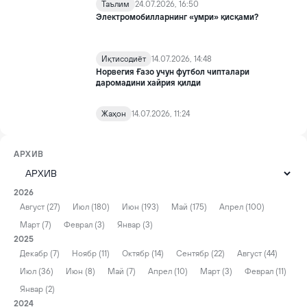
Таълим
24.07.2026, 16:50
Электромобилларнинг «умри» қисқами?
Иқтисодиёт
14.07.2026, 14:48
Норвегия Ғазо учун футбол чипталари
даромадини хайрия қилди
Жаҳон
14.07.2026, 11:24
АРХИВ
2026
Август (27)
Июл (180)
Июн (193)
Май (175)
Апрел (100)
Март (7)
Феврал (3)
Январ (3)
2025
Декабр (7)
Ноябр (11)
Октябр (14)
Сентябр (22)
Август (44)
Июл (36)
Июн (8)
Май (7)
Апрел (10)
Март (3)
Феврал (11)
Январ (2)
2024