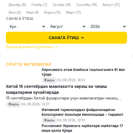
Декабр (8)
Ноябр (7)
Октябр (18)
Сентябр (18)
Август (27)
Июл (5)
Май (4)
Апрел (13)
Март (17)
САНАГА ЎТИШ
САНАГА ЎТИШ →
Барча архивни кўрсатиш →
СЎНГГИ ЯНГИЛИКЛАР
Хиросимага атом бомбаси ташланганига 81 йил
тўлди
Жаҳон
06.08.2026, 14:01
Хитой 15 сентябрдан мамлакатга кириш ва чиқиш
қоидаларини кучайтиради
15 сентябрдан Хитой фуқаролари учун мамлакатдан чиқиш,
хорижликлар учун эса Хитойга кириш тартиби бўйича янги
Жаҳон
06.08.2026, 12:27
қоидалар кучга киради.
Ижтимоий тармоқлардан фойдаланадиган
болаларнинг баҳолари ёмонлашади – тадқиқот
Жаҳон
06.08.2026, 12:10
Россиянинг Украинага зарбалари оқибатида 17
киши ҳалок бўлди