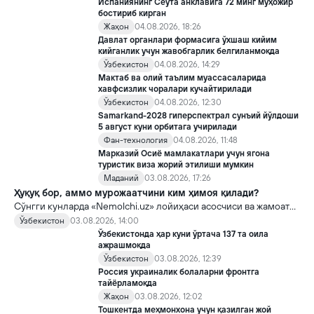
Испаниянинг Сеута анклавига 72 минг муҳожир
бостириб кирган
Жаҳон
04.08.2026, 18:26
Давлат органлари формасига ўхшаш кийим
кийганлик учун жавобгарлик белгиланмоқда
Ўзбекистон
04.08.2026, 14:29
Мактаб ва олий таълим муассасаларида
хавфсизлик чоралари кучайтирилади
Ўзбекистон
04.08.2026, 12:30
Samarkand-2028 гиперспектрал сунъий йўлдоши
5 август куни орбитага учирилади
Фан-технология
04.08.2026, 11:48
Марказий Осиё мамлакатлари учун ягона
туристик виза жорий этилиши мумкин
Маданий
03.08.2026, 17:26
Ҳуқуқ бор, аммо мурожаатчини ким ҳимоя қилади?
Сўнгги кунларда «Nemolchi.uz» лойиҳаси асосчиси ва жамоат
фаоли Ирина Матвиенко билан боғлиқ воқеа жамоатчиликда
Ўзбекистон
03.08.2026, 14:00
кенг муҳокама қилинмоқда.
Ўзбекистонда ҳар куни ўртача 137 та оила
ажрашмоқда
Ўзбекистон
03.08.2026, 12:39
Россия украиналик болаларни фронтга
тайёрламоқда
Жаҳон
03.08.2026, 12:02
Тошкентда меҳмонхона учун қазилган жой