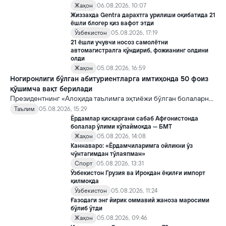
Жаҳон
06.08.2026, 10:07
Жиззахда Gentra дарахтга урилиши оқибатида 21
ёшли блогер қиз вафот этди
Ўзбекистон
05.08.2026, 17:19
21 ёшли учувчи носоз самолётни
автомагистралга қўндириб, фожианинг олдини
олди
Жаҳон
05.08.2026, 16:59
Ногиронлиги бўлган абитуриентларга имтиҳонда 50 фоиз
қўшимча вақт берилади
Президентнинг «Алоҳида таълимга эҳтиёжи бўлган болаларни
таълим ва ижтимоий хизматлар билан қамраб олиш тизимини
Таълим
05.08.2026, 15:29
такомиллаштириш бўйича қўшимча чора-тадбирлар
Ёрдамлар қисқаргани сабаб Афғонистонда
тўғрисида»ги қарори билан инклюзив таълим соҳасида қатор
болалар ўлими кўпаймоқда — БМТ
янги механизмлар жорий этилади.
Жаҳон
05.08.2026, 14:08
Каннаваро: «Ёрдамчиларимга ойликни ўз
чўнтагимдан тўлаяпман»
Спорт
05.08.2026, 13:31
Ўзбекистон Грузия ва Ироқдан ёқилғи импорт
қилмоқда
Ўзбекистон
05.08.2026, 11:24
Ғазодаги энг йирик оммавий жаноза маросими
бўлиб ўтди
Жаҳон
05.08.2026, 09:46