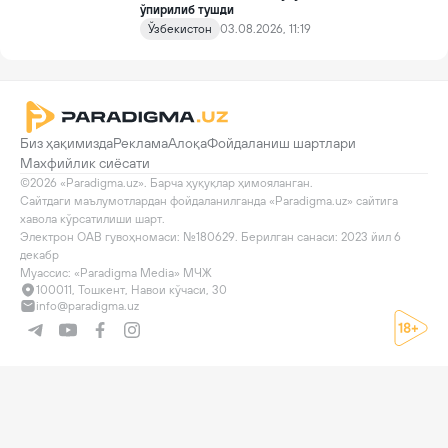
ўпирилиб тушди
Ўзбекистон
03.08.2026, 11:19
Биз ҳақимизда
Реклама
Алоқа
Фойдаланиш шартлари
Махфийлик сиёсати
©2026 «Paradigma.uz». Барча ҳуқуқлар ҳимояланган.

Сайтдаги маълумотлардан фойдаланилганда «Paradigma.uz» сайтига 
хавола кўрсатилиши шарт.

Электрон ОАВ гувоҳномаси: №180629. Берилган санаси: 2023 йил 6 
декабр

Муассис: «Paradigma Media» МЧЖ
100011, Тошкент, Навои кўчаси, 30
info@paradigma.uz