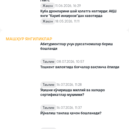
Гейтс
Жаҳон
11.06.2026, 16:29
Куба дронларини шай ҳолатга келтирди: АҚШ
янги “Кариб инқирози”дан хавотирда
Жаҳон
18.05.2026, 11:11
МАШҲУР ЯНГИЛИКЛАР
Абитуриентлар учун рухсатномалар бериш
бошланди
Таълим
08.07.2026, 10:57
Тошкент вилоятида боғчалар вақтинча ёпилди
Таълим
16.07.2026, 11:28
Ўқишни кўчиришда миллий ва халқаро
сертификатлар муҳимми?
Таълим
16.07.2026, 11:37
Йўналиш танлаш қачон бошланади?