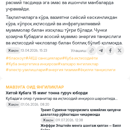
расмий тасдиққа эга эмас ва ишончли манбаларда
учрамайди.
Таҳлилчиларга кўра, вазиятни сиёсий кескинликдан
кўра, кўпроқ иқтисодий ва инфратузилмавий
муаммолар билан изоҳлаш тўғри бўлади. Чунки
ҳозирча Кубадаги асосий муаммо энергия танқислиги
ва иқтисодий чекловлар билан боғлиқ бўлиб қолмоқда.
Улашиш:
Жаҳон
13.04.2026, 15:23
#блаcкоут
#АҚШ санкциялари
#Куба иқтисодиёти
#Куба энергетика инқирози
#халқаро янгиликлар
#электр узилишлари
#энергия тизими
#ёқилғи танқислиги
МАВЗУГА ОИД ЯНГИЛИКЛАР
Хитой Кубага 15 минг тонна гуруч юборди
Кубадаги оғир гуманитар ва иқтисодий инқироз шароитида
Хитой мамлакатга озиқ-овқат ёрдамининг биринчи партиясини
Жаҳон
01.06.2026, 08:20
етказиб берди.
Трамп Сурияни терроризмга ҳомийлик қилувчи
давлатлар рўйхатидан чиқармоқда
Жаҳон
09.07.2026, 12:38
Жеффри Эпштейн менга шантаж қилган — Билл