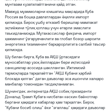
мунтазам кузатилаётганини қайд этган.
Мавжуд муаммоларни юмшатиш мақсадида Куба
Россия ва бошқа давлатлардан ёқилғи импорт
қилмоқда. Бироқ ушбу етказиб беришлар мамлакат
эҳтиёжини тўлиқ қоплаш учун етарли эмаслиги
таъкидланмоқда. Мутахассислар фикрича, импорт
ҳажмининг ўзгарувчанлиги ва глобал бозор шароити
энергетика тизимининг барқарорлигига салбий таъсир
қилмоқда.
Шу билан бирга, Куба ва АҚШ ўртасидаги
муносабатлар узоқ йиллардан бери иқтисодий
санкциялар асосида шаклланган. Ижтимоий
тармоқларда тарқалаётган “АҚШ Кубани ҳарбий
блокада қилган” деган даъволар эса ишончли халқаро
манбалар томонидан тасдиқланмаган.
Шунингдек, интернетда АҚШ собиқ президенти
Дональд Трамп Кубага нисбатан кескин баёнотлар
бергани ҳақидаги хабарлар ҳам тарқалган. Бироқ
“Кубани босиб олиш” ёки “эгаллаш” ҳақидаги даъволар