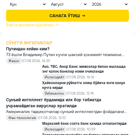
САНАГА ЎТИШ →
Барча архивни кўрсатиш →
СЎНГГИ ЯНГИЛИКЛАР
Путиндан кейин ким?
73 ёшли Владимир Путин кучли шахсий ҳокимият тизимини
яратди, аммо ундан кейин ким келиши ва ҳокимиятни
Жаҳон
07.08.2026, 16:29
топшириш механизми ҳали ноаниқ. Таҳлилчилар фикрича, бу
Avo, TBC, Анор Банк: мижозлар билан ишлашда
Кремлда ворислик жангига олиб келиши мумкин.
энг қолоқ банклар номи очиқланди
Иқтисодиёт
07.08.2026, 16:16
Ҳайвонларни рўйхатга олиш бўйича янги қонун
кучга кирди
Ўзбекистон
07.08.2026, 12:14
Сунъий интеллект ёрдамида илк бор табиатда
учрамайдиган вируслар яратилди
Америкалик тадқиқотчилар сунъий интеллектдан фойдаланиб
16 та вирус яратди. Бу кашфиёт янги ютуқларга умид уйғотиш
Фан-технология
07.08.2026, 12:10
билан бирга, ундан нотўғри мақсадда фойдаланиш борасидаги
Марказий банк сохта банк ҳақида огоҳлантирди
хавотирларни ҳам кучайтирмоқда.
Иқтисодиёт
07.08.2026, 10:59