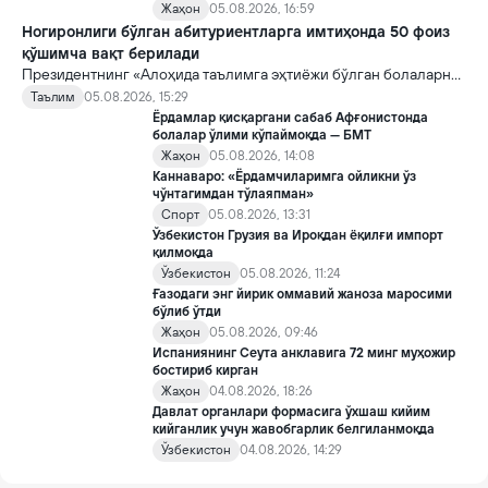
Жаҳон
05.08.2026, 16:59
Ногиронлиги бўлган абитуриентларга имтиҳонда 50 фоиз
қўшимча вақт берилади
Президентнинг «Алоҳида таълимга эҳтиёжи бўлган болаларни
таълим ва ижтимоий хизматлар билан қамраб олиш тизимини
Таълим
05.08.2026, 15:29
такомиллаштириш бўйича қўшимча чора-тадбирлар
Ёрдамлар қисқаргани сабаб Афғонистонда
тўғрисида»ги қарори билан инклюзив таълим соҳасида қатор
болалар ўлими кўпаймоқда — БМТ
янги механизмлар жорий этилади.
Жаҳон
05.08.2026, 14:08
Каннаваро: «Ёрдамчиларимга ойликни ўз
чўнтагимдан тўлаяпман»
Спорт
05.08.2026, 13:31
Ўзбекистон Грузия ва Ироқдан ёқилғи импорт
қилмоқда
Ўзбекистон
05.08.2026, 11:24
Ғазодаги энг йирик оммавий жаноза маросими
бўлиб ўтди
Жаҳон
05.08.2026, 09:46
Испаниянинг Сеута анклавига 72 минг муҳожир
бостириб кирган
Жаҳон
04.08.2026, 18:26
Давлат органлари формасига ўхшаш кийим
кийганлик учун жавобгарлик белгиланмоқда
Ўзбекистон
04.08.2026, 14:29