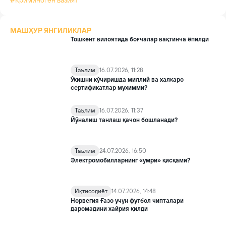
#Криминоген вазият
МАШҲУР ЯНГИЛИКЛАР
Тошкент вилоятида боғчалар вақтинча ёпилди
Таълим
16.07.2026, 11:28
Ўқишни кўчиришда миллий ва халқаро
сертификатлар муҳимми?
Таълим
16.07.2026, 11:37
Йўналиш танлаш қачон бошланади?
Таълим
24.07.2026, 16:50
Электромобилларнинг «умри» қисқами?
Иқтисодиёт
14.07.2026, 14:48
Норвегия Ғазо учун футбол чипталари
даромадини хайрия қилди