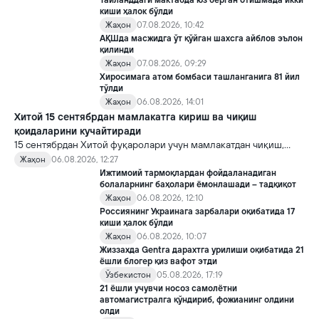
Таиланддаги мактабда юз берган отишмада икки
киши ҳалок бўлди
Жаҳон
07.08.2026, 10:42
АҚШда масжидга ўт қўйган шахсга айблов эълон
қилинди
Жаҳон
07.08.2026, 09:29
Хиросимага атом бомбаси ташланганига 81 йил
тўлди
Жаҳон
06.08.2026, 14:01
Хитой 15 сентябрдан мамлакатга кириш ва чиқиш
қоидаларини кучайтиради
15 сентябрдан Хитой фуқаролари учун мамлакатдан чиқиш,
хорижликлар учун эса Хитойга кириш тартиби бўйича янги
Жаҳон
06.08.2026, 12:27
қоидалар кучга киради.
Ижтимоий тармоқлардан фойдаланадиган
болаларнинг баҳолари ёмонлашади – тадқиқот
Жаҳон
06.08.2026, 12:10
Россиянинг Украинага зарбалари оқибатида 17
киши ҳалок бўлди
Жаҳон
06.08.2026, 10:07
Жиззахда Gentra дарахтга урилиши оқибатида 21
ёшли блогер қиз вафот этди
Ўзбекистон
05.08.2026, 17:19
21 ёшли учувчи носоз самолётни
автомагистралга қўндириб, фожианинг олдини
олди