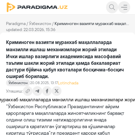
Paradigma
/
Ўзбекистон
/
Криминоген вазияти мураккаб маҳаллаларда манзилли ишлаш механизмлари жорий этилади
updated: 22.03.2026, 15:36
Криминоген вазияти мураккаб маҳаллаларда
манзилли ишлаш механизмлари жорий этилади
Ички ишлар вазирлиги академиясида масофавий
таълим шакли жорий этилади ҳамда бакалавриат
дастури бўйича қабул квоталари босқичма-босқич
ошириб борилади.
Lotinchada
Ўзбекистон
20.08.2025, 13:17
Улашиш:
“Ўзбекистон Республикаси Президентининг айрим
қарорларига маҳаллаларда жиноятчиликнинг барвақт
олдини олиш тизими натижадорлигини янада
оширишга қаратилган ўзгартириш ва қўшимчалар
киритиш тўғрисида”ги президент қарори қабул