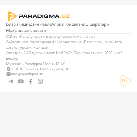
Биз ҳақимизда
Реклама
Алоқа
Фойдаланиш шартлари
Махфийлик сиёсати
©2026 «Paradigma.uz». Барча ҳуқуқлар ҳимояланган.

Сайтдаги маълумотлардан фойдаланилганда «Paradigma.uz» сайтига 
хавола кўрсатилиши шарт.

Электрон ОАВ гувоҳномаси: №180629. Берилган санаси: 2023 йил 6 
декабр

Муассис: «Paradigma Media» МЧЖ
100011, Тошкент, Навои кўчаси, 30
info@paradigma.uz