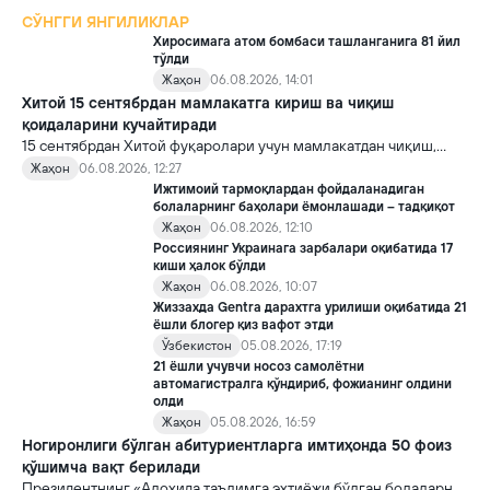
СЎНГГИ ЯНГИЛИКЛАР
Хиросимага атом бомбаси ташланганига 81 йил
тўлди
Жаҳон
06.08.2026, 14:01
Хитой 15 сентябрдан мамлакатга кириш ва чиқиш
қоидаларини кучайтиради
15 сентябрдан Хитой фуқаролари учун мамлакатдан чиқиш,
хорижликлар учун эса Хитойга кириш тартиби бўйича янги
Жаҳон
06.08.2026, 12:27
қоидалар кучга киради.
Ижтимоий тармоқлардан фойдаланадиган
болаларнинг баҳолари ёмонлашади – тадқиқот
Жаҳон
06.08.2026, 12:10
Россиянинг Украинага зарбалари оқибатида 17
киши ҳалок бўлди
Жаҳон
06.08.2026, 10:07
Жиззахда Gentra дарахтга урилиши оқибатида 21
ёшли блогер қиз вафот этди
Ўзбекистон
05.08.2026, 17:19
21 ёшли учувчи носоз самолётни
автомагистралга қўндириб, фожианинг олдини
олди
Жаҳон
05.08.2026, 16:59
Ногиронлиги бўлган абитуриентларга имтиҳонда 50 фоиз
қўшимча вақт берилади
Президентнинг «Алоҳида таълимга эҳтиёжи бўлган болаларни