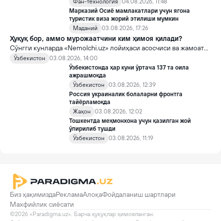
Фан-технология
04.08.2026, 11:48
Марказий Осиё мамлакатлари учун ягона
туристик виза жорий этилиши мумкин
Маданий
03.08.2026, 17:26
Ҳуқуқ бор, аммо мурожаатчини ким ҳимоя қилади?
Сўнгги кунларда «Nemolchi.uz» лойиҳаси асосчиси ва жамоат
фаоли Ирина Матвиенко билан боғлиқ воқеа жамоатчиликда
Ўзбекистон
03.08.2026, 14:00
кенг муҳокама қилинмоқда.
Ўзбекистонда ҳар куни ўртача 137 та оила
ажрашмоқда
Ўзбекистон
03.08.2026, 12:39
Россия украиналик болаларни фронтга
тайёрламоқда
Жаҳон
03.08.2026, 12:02
Тошкентда меҳмонхона учун қазилган жой
ўпирилиб тушди
Ўзбекистон
03.08.2026, 11:19
Биз ҳақимизда
Реклама
Алоқа
Фойдаланиш шартлари
Махфийлик сиёсати
©2026 «Paradigma.uz». Барча ҳуқуқлар ҳимояланган.
