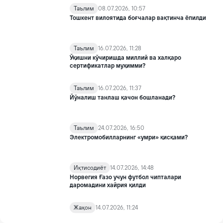
Таълим
08.07.2026, 10:57
Тошкент вилоятида боғчалар вақтинча ёпилди
Таълим
16.07.2026, 11:28
Ўқишни кўчиришда миллий ва халқаро
сертификатлар муҳимми?
Таълим
16.07.2026, 11:37
Йўналиш танлаш қачон бошланади?
Таълим
24.07.2026, 16:50
Электромобилларнинг «умри» қисқами?
Иқтисодиёт
14.07.2026, 14:48
Норвегия Ғазо учун футбол чипталари
даромадини хайрия қилди
Жаҳон
14.07.2026, 11:24