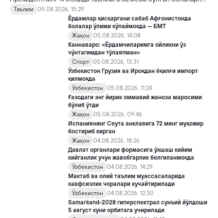
таълим ва ижтимоий хизматлар билан қамраб олиш тизимини
Таълим
05.08.2026, 15:29
такомиллаштириш бўйича қўшимча чора-тадбирлар
Ёрдамлар қисқаргани сабаб Афғонистонда
тўғрисида»ги қарори билан инклюзив таълим соҳасида қатор
болалар ўлими кўпаймоқда — БМТ
янги механизмлар жорий этилади.
Жаҳон
05.08.2026, 14:08
Каннаваро: «Ёрдамчиларимга ойликни ўз
чўнтагимдан тўлаяпман»
Спорт
05.08.2026, 13:31
Ўзбекистон Грузия ва Ироқдан ёқилғи импорт
қилмоқда
Ўзбекистон
05.08.2026, 11:24
Ғазодаги энг йирик оммавий жаноза маросими
бўлиб ўтди
Жаҳон
05.08.2026, 09:46
Испаниянинг Сеута анклавига 72 минг муҳожир
бостириб кирган
Жаҳон
04.08.2026, 18:26
Давлат органлари формасига ўхшаш кийим
кийганлик учун жавобгарлик белгиланмоқда
Ўзбекистон
04.08.2026, 14:29
Мактаб ва олий таълим муассасаларида
хавфсизлик чоралари кучайтирилади
Ўзбекистон
04.08.2026, 12:30
Samarkand-2028 гиперспектрал сунъий йўлдоши
5 август куни орбитага учирилади