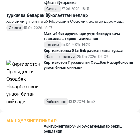
қўйган бўлардим»
Сиёсат
27.06.2026, 18:15
Туркияда бедарак йўқолаётган аёллар
Ҳар йили ўн минглаб Марказий Осиёлик аёллар даромад
топиш мақсадида Туркияга йўл олади. Сўнгги йилларда
Сиёсат
15.06.2026, 16:47
миграция талабларининг кучайтирилиши ва кўплаб
Мактаб битирувчилари учун битирув кеча
аёлларнинг қонуний мақомга эга эмаслиги сабабли улар уй
ташкиллаштириш тақиқланди
хизматчиси сифатида ноқонуний ишлашга мажбур бўлмоқда.
Таълим
15.06.2026, 14:23
Қирғизистонда Starlink расман ишга тушди
Фан-технология
25.05.2026, 09:09
Қирғизистон Президенти Озодбек Назарбековни
унвон билан сийлади
Ўзбекистон
13.12.2024, 16:53
МАШҲУР ЯНГИЛИКЛАР
Абитуриентлар учун рухсатномалар бериш
бошланди