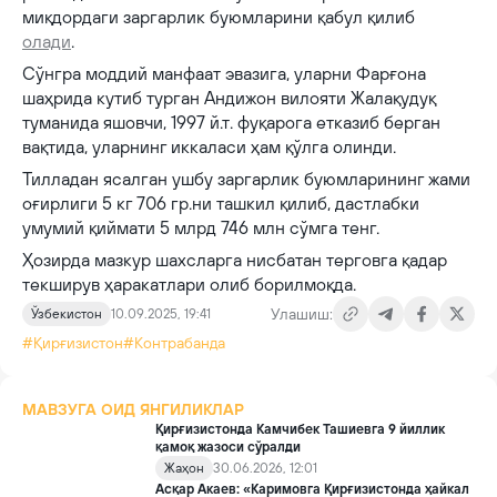
миқдордаги заргарлик буюмларини қабул қилиб
олади
.
Сўнгра моддий манфаат эвазига, уларни Фарғона
шаҳрида кутиб турган Андижон вилояти Жалақудуқ
туманида яшовчи, 1997 й.т. фуқарога етказиб берган
вақтида, уларнинг иккаласи ҳам қўлга олинди.
Тилладан ясалган ушбу заргарлик буюмларининг жами
оғирлиги 5 кг 706 гр.ни ташкил қилиб, дастлабки
умумий қиймати 5 млрд 746 млн сўмга тенг.
Ҳозирда мазкур шахсларга нисбатан терговга қадар
текширув ҳаракатлари олиб борилмоқда.
Улашиш:
Ўзбекистон
10.09.2025, 19:41
#Қирғизистон
#Контрабанда
МАВЗУГА ОИД ЯНГИЛИКЛАР
Қирғизистонда Камчибек Ташиевга 9 йиллик
қамоқ жазоси сўралди
Жаҳон
30.06.2026, 12:01
Асқар Акаев: «Каримовга Қирғизистонда ҳайкал