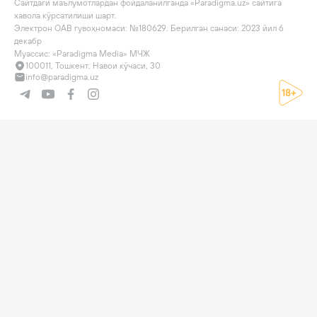
Сайтдаги маълумотлардан фойдаланилганда «Paradigma.uz» сайтига 
хавола кўрсатилиши шарт.

Электрон ОАВ гувоҳномаси: №180629. Берилган санаси: 2023 йил 6 
декабр

Муассис: «Paradigma Media» МЧЖ
100011, Тошкент, Навои кўчаси, 30
info@paradigma.uz