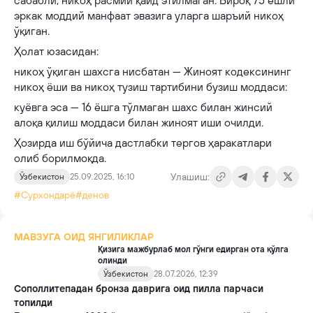
сабабли, никоҳ расмий қайд этилмаган. Бироқ 75 ёшли
эркак моддий манфаат эвазига уларга шаръий никоҳ
ўқиган.
Ҳолат юзасидан:
никоҳ ўқиган шахсга нисбатан — Жиноят кодексининг
никоҳ ёши ва никоҳ тузиш тартибини бузиш моддаси:
куёвга эса — 16 ёшга тўлмаган шахс билан жинсий
алоқа қилиш моддаси билан жиноят иши очилди.
Ҳозирда иш бўйича дастлабки тергов ҳаракатлари
олиб борилмоқда.
Улашиш:
Ўзбекистон
25.09.2025, 16:10
#Сурхондарё
#денов
МАВЗУГА ОИД ЯНГИЛИКЛАР
Қизига мажбурлаб мол гўнги едирган ота қўлга
олинди
Ўзбекистон
28.07.2026, 12:39
Сополлитепадан бронза даврига оид пилла парчаси
топилди