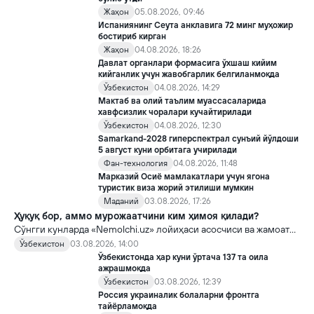
Жаҳон
05.08.2026, 09:46
Испаниянинг Сеута анклавига 72 минг муҳожир
бостириб кирган
Жаҳон
04.08.2026, 18:26
Давлат органлари формасига ўхшаш кийим
кийганлик учун жавобгарлик белгиланмоқда
Ўзбекистон
04.08.2026, 14:29
Мактаб ва олий таълим муассасаларида
хавфсизлик чоралари кучайтирилади
Ўзбекистон
04.08.2026, 12:30
Samarkand-2028 гиперспектрал сунъий йўлдоши
5 август куни орбитага учирилади
Фан-технология
04.08.2026, 11:48
Марказий Осиё мамлакатлари учун ягона
туристик виза жорий этилиши мумкин
Маданий
03.08.2026, 17:26
Ҳуқуқ бор, аммо мурожаатчини ким ҳимоя қилади?
Сўнгги кунларда «Nemolchi.uz» лойиҳаси асосчиси ва жамоат
фаоли Ирина Матвиенко билан боғлиқ воқеа жамоатчиликда
Ўзбекистон
03.08.2026, 14:00
кенг муҳокама қилинмоқда.
Ўзбекистонда ҳар куни ўртача 137 та оила
ажрашмоқда
Ўзбекистон
03.08.2026, 12:39
Россия украиналик болаларни фронтга
тайёрламоқда