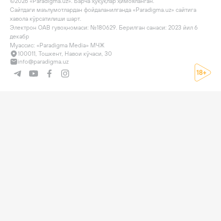
©2026 «Paradigma.uz». Барча ҳуқуқлар ҳимояланган.

Сайтдаги маълумотлардан фойдаланилганда «Paradigma.uz» сайтига 
хавола кўрсатилиши шарт.

Электрон ОАВ гувоҳномаси: №180629. Берилган санаси: 2023 йил 6 
декабр

Муассис: «Paradigma Media» МЧЖ
100011, Тошкент, Навои кўчаси, 30
info@paradigma.uz