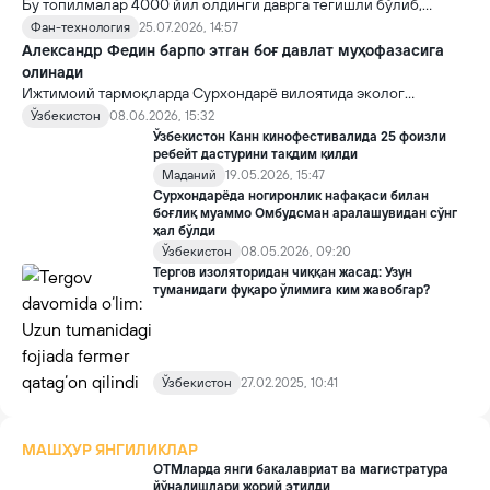
Бу топилмалар 4000 йил олдинги даврга тегишли бўлиб,
ҳозирча илм-фанга маълум бўлган энг қадимги хонаки ипак
Фан-технология
25.07.2026, 14:57
қурти пиллалари ҳисобланади.
Александр Федин барпо этган боғ давлат муҳофазасига
олинади
Ижтимоий тармоқларда Сурхондарё вилоятида эколог
Александр Федин томонидан барпо этилган боғ тақдири ҳамда
Ўзбекистон
08.06.2026, 15:32
унинг саломатлиги билан боғлиқ хабарлар кенг муҳокама
Ўзбекистон Канн кинофестивалида 25 фоизли
қилинганидан сўнг, мазкур масала Ўзбекистон Республикаси
ребейт дастурини тақдим қилди
Президенти Администрацияси ва унинг ҳузуридаги Экология
Маданий
19.05.2026, 15:47
ва иқлим ўзгариши миллий қўмитаси томонидан алоҳида
Сурхондарёда ногиронлик нафақаси билан
боғлиқ муаммо Омбудсман аралашувидан сўнг
назоратга олинди.
ҳал бўлди
Ўзбекистон
08.05.2026, 09:20
Тергов изоляторидан чиққан жасад: Узун
туманидаги фуқаро ўлимига ким жавобгар?
Ўзбекистон
27.02.2025, 10:41
МАШҲУР ЯНГИЛИКЛАР
ОТМларда янги бакалавриат ва магистратура
йўналишлари жорий этилди