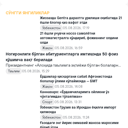
СЎНГГИ ЯНГИЛИКЛАР
Жиззахда Gentra дарахтга урилиши оқибатида 21
ёшли блогер қиз вафот этди
Ўзбекистон
05.08.2026, 17:19
21 ёшли учувчи носоз самолётни
автомагистралга қўндириб, фожианинг олдини
олди
Жаҳон
05.08.2026, 16:59
Ногиронлиги бўлган абитуриентларга имтиҳонда 50 фоиз
қўшимча вақт берилади
Президентнинг «Алоҳида таълимга эҳтиёжи бўлган болаларни
таълим ва ижтимоий хизматлар билан қамраб олиш тизимини
Таълим
05.08.2026, 15:29
такомиллаштириш бўйича қўшимча чора-тадбирлар
Ёрдамлар қисқаргани сабаб Афғонистонда
тўғрисида»ги қарори билан инклюзив таълим соҳасида қатор
болалар ўлими кўпаймоқда — БМТ
янги механизмлар жорий этилади.
Жаҳон
05.08.2026, 14:08
Каннаваро: «Ёрдамчиларимга ойликни ўз
чўнтагимдан тўлаяпман»
Спорт
05.08.2026, 13:31
Ўзбекистон Грузия ва Ироқдан ёқилғи импорт
қилмоқда
Ўзбекистон
05.08.2026, 11:24
Ғазодаги энг йирик оммавий жаноза маросими
бўлиб ўтди