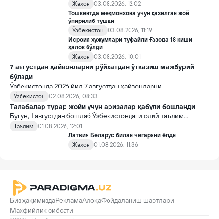
Жаҳон
03.08.2026, 12:02
Тошкентда меҳмонхона учун қазилган жой
ўпирилиб тушди
Ўзбекистон
03.08.2026, 11:19
Исроил ҳужумлари туфайли Ғазода 18 киши
ҳалок бўлди
Жаҳон
03.08.2026, 10:01
7 августдан ҳайвонларни рўйхатдан ўтказиш мажбурий
бўлади
Ўзбекистонда 2026 йил 7 августдан ҳайвонларни
идентификация қилиш ва давлат рўйхатидан ўтказишнинг янги
Ўзбекистон
02.08.2026, 08:33
тартиби кучга киради.
Tалабалар турар жойи учун аризалар қабули бошланди
Бугун, 1 августдан бошлаб Ўзбекистондаги олий таълим
муассасалари талабалар турар жойларига жойлашиш учун
Таълим
01.08.2026, 12:01
аризалар қабули бошланди.
Латвия Беларус билан чегарани ёпди
Жаҳон
01.08.2026, 11:36
Биз ҳақимизда
Реклама
Алоқа
Фойдаланиш шартлари
Махфийлик сиёсати