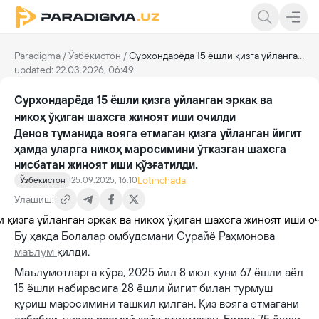
Paradigma
/
Ўзбекистон
/
Сурхондарёда 15 ёшли қизга уйланган эркак ва никоҳ ўқиган шахсга жиноят иши очилди
updated: 22.03.2026, 06:49
Сурхондарёда 15 ёшли қизга уйланган эркак ва
никоҳ ўқиган шахсга жиноят иши очилди
Денов туманида вояга етмаган қизга уйланган йигит
ҳамда уларга никоҳ маросимини ўтказган шахсга
нисбатан жиноят иши қўзғатилди.
Lotinchada
Ўзбекистон
25.09.2025, 16:10
Улашиш:
Бу ҳақда Болалар омбудсмани Сурайё Раҳмонова
маълум
қилди.
Маълумотларга кўра, 2025 йил 8 июл куни 67 ёшли аёл
15 ёшли набирасига 28 ёшли йигит билан турмуш
қуриш маросимини ташкил қилган. Қиз вояга етмагани