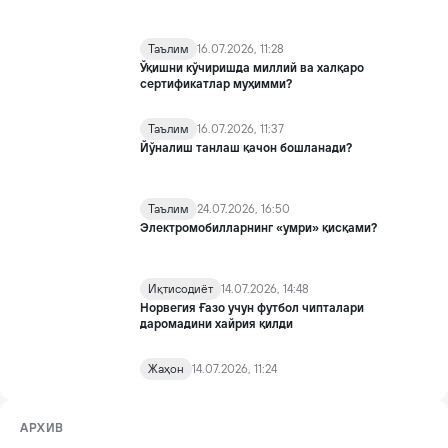
Таълим
16.07.2026, 11:28
Ўқишни кўчиришда миллий ва халқаро
сертификатлар муҳимми?
Таълим
16.07.2026, 11:37
Йўналиш танлаш қачон бошланади?
Таълим
24.07.2026, 16:50
Электромобилларнинг «умри» қисқами?
Иқтисодиёт
14.07.2026, 14:48
Норвегия Ғазо учун футбол чипталари
даромадини хайрия қилди
Жаҳон
14.07.2026, 11:24
АРХИВ