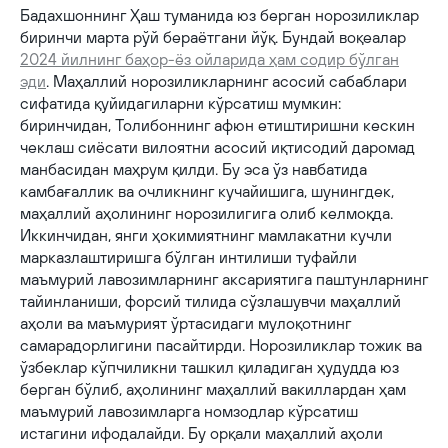
Бадахшоннинг Ҳаш туманида юз берган норозиликлар
биринчи марта рўй бераётгани йўқ. Бундай воқеалар
2024 йилнинг баҳор-ёз ойларида ҳам содир бўлган
эди
. Маҳаллий норозиликларнинг асосий сабаблари
сифатида қуйидагиларни кўрсатиш мумкин:
биринчидан, Толибоннинг афюн етиштиришни кескин
чеклаш сиёсати вилоятни асосий иқтисодий даромад
манбасидан маҳрум қилди. Бу эса ўз навбатида
камбағаллик ва очликнинг кучайишига, шунингдек,
маҳаллий аҳолининг норозилигига олиб келмоқда.
Иккинчидан, янги ҳокимиятнинг мамлакатни кучли
марказлаштиришга бўлган интилиши туфайли
маъмурий лавозимларнинг аксариятига паштунларнинг
тайинланиши, форсий тилида сўзлашувчи маҳаллий
аҳоли ва маъмурият ўртасидаги мулоқотнинг
самарадорлигини пасайтирди. Норозиликлар тожик ва
ўзбеклар кўпчиликни ташкил қиладиган ҳудудда юз
берган бўлиб, аҳолининг маҳаллий вакиллардан ҳам
маъмурий лавозимларга номзодлар кўрсатиш
истагини ифодалайди. Бу орқали маҳаллий аҳоли