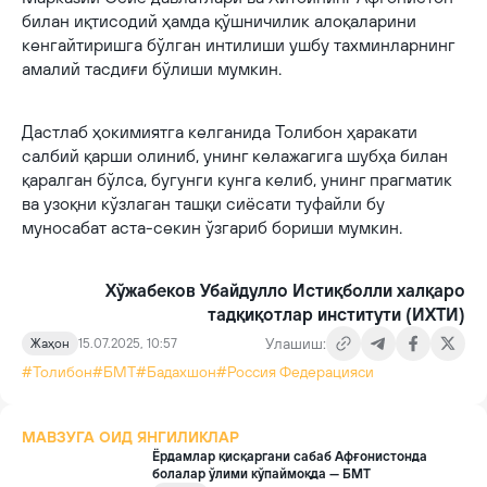
билан иқтисодий ҳамда қўшничилик алоқаларини
кенгайтиришга бўлган интилиши ушбу тахминларнинг
амалий тасдиғи бўлиши мумкин.
Дастлаб ҳокимиятга келганида Толибон ҳаракати
салбий қарши олиниб, унинг келажагига шубҳа билан
қаралган бўлса, бугунги кунга келиб, унинг прагматик
ва узоқни кўзлаган ташқи сиёсати туфайли бу
муносабат аста-секин ўзгариб бориши мумкин.
Хўжабеков Убайдулло Истиқболли халқаро
тадқиқотлар институти (ИХТИ)
Улашиш:
Жаҳон
15.07.2025, 10:57
#Толибон
#БМТ
#Бадахшон
#Россия Федерацияси
МАВЗУГА ОИД ЯНГИЛИКЛАР
Ёрдамлар қисқаргани сабаб Афғонистонда
болалар ўлими кўпаймоқда — БМТ