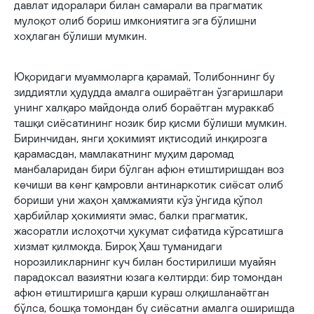
давлат идоралари билан самарали ва прагматик
мулоқот олиб бориш имкониятига эга бўлишни
хоҳлаган бўлиши мумкин.
Юқоридаги муаммоларга қарамай, Толибоннинг бу
зиддиятли ҳудудда амалга ошираётган ўзгаришлари
унинг халқаро майдонда олиб бораётган мураккаб
ташқи сиёсатининг нозик бир қисми бўлиши мумкин.
Биринчидан, янги ҳокимият иқтисодий инқирозга
қарамасдан, мамлакатнинг муҳим даромад
манбаларидан бири бўлган афюн етиштиришдан воз
кечиши ва кенг қамровли антинаркотик сиёсат олиб
бориши уни жаҳон ҳамжамияти кўз ўнгида қўпол
ҳарбийлар ҳокимияти эмас, балки прагматик,
жасоратли ислоҳотчи ҳукумат сифатида кўрсатишга
хизмат қилмоқда. Бироқ Ҳаш туманидаги
норозиликларнинг куч билан бостирилиши муайян
парадоксал вазиятни юзага келтирди: бир томондан
афюн етиштиришга қарши кураш олқишланаётган
бўлса, бошқа томондан бу сиёсатни амалга оширишда