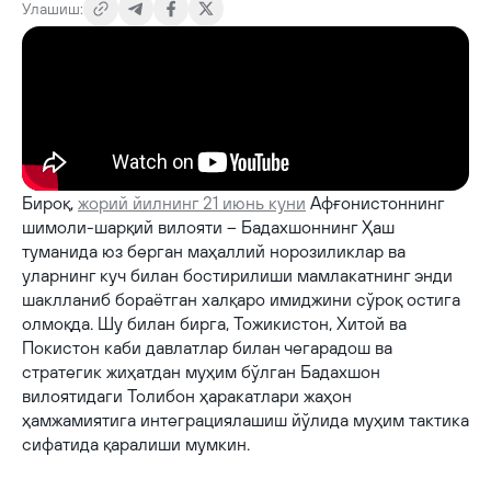
Улашиш:
Бироқ,
жорий йилнинг 21 июнь куни
Афғонистоннинг
шимоли-шарқий вилояти – Бадахшоннинг Ҳаш
туманида юз берган маҳаллий норозиликлар ва
уларнинг куч билан бостирилиши мамлакатнинг энди
шаклланиб бораётган халқаро имиджини сўроқ остига
олмоқда. Шу билан бирга, Тожикистон, Хитой ва
Покистон каби давлатлар билан чегарадош ва
стратегик жиҳатдан муҳим бўлган Бадахшон
вилоятидаги Толибон ҳаракатлари жаҳон
ҳамжамиятига интеграциялашиш йўлида муҳим тактика
сифатида қаралиши мумкин.