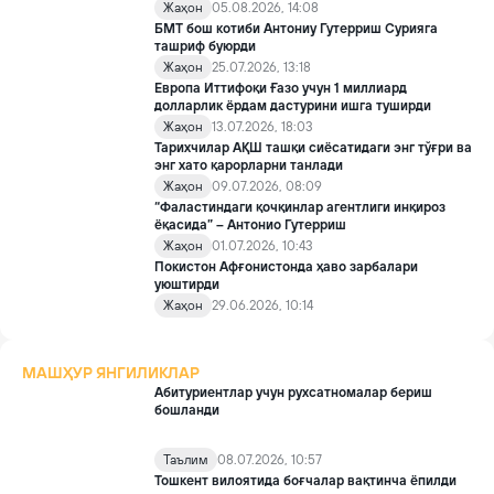
Жаҳон
05.08.2026, 14:08
БМТ бош котиби Антониу Гутерриш Сурияга
ташриф буюрди
Жаҳон
25.07.2026, 13:18
Европа Иттифоқи Ғазо учун 1 миллиард
долларлик ёрдам дастурини ишга туширди
Жаҳон
13.07.2026, 18:03
Тарихчилар АҚШ ташқи сиёсатидаги энг тўғри ва
энг хато қарорларни танлади
Жаҳон
09.07.2026, 08:09
“Фаластиндаги қочқинлар агентлиги инқироз
ёқасида” – Антонио Гутерриш
Жаҳон
01.07.2026, 10:43
Покистон Афғонистонда ҳаво зарбалари
уюштирди
Жаҳон
29.06.2026, 10:14
МАШҲУР ЯНГИЛИКЛАР
Абитуриентлар учун рухсатномалар бериш
бошланди
Таълим
08.07.2026, 10:57
Тошкент вилоятида боғчалар вақтинча ёпилди