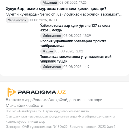
Маданий
03.08.2026, 17:26
Ҳуқуқ бор, аммо мурожаатчини ким ҳимоя қилади?
Сўнгги кунларда «Nemolchi.uz» лойиҳаси асосчиси ва жамоат
фаоли Ирина Матвиенко билан боғлиқ воқеа жамоатчиликда
Ўзбекистон
03.08.2026, 14:00
кенг муҳокама қилинмоқда.
Ўзбекистонда ҳар куни ўртача 137 та оила
ажрашмоқда
Ўзбекистон
03.08.2026, 12:39
Россия украиналик болаларни фронтга
тайёрламоқда
Жаҳон
03.08.2026, 12:02
Тошкентда меҳмонхона учун қазилган жой
ўпирилиб тушди
Ўзбекистон
03.08.2026, 11:19
Биз ҳақимизда
Реклама
Алоқа
Фойдаланиш шартлари
Махфийлик сиёсати
©2026 «Paradigma.uz». Барча ҳуқуқлар ҳимояланган.

Сайтдаги маълумотлардан фойдаланилганда «Paradigma.uz» сайтига 
хавола кўрсатилиши шарт.

Электрон ОАВ гувоҳномаси: №180629. Берилган санаси: 2023 йил 6 