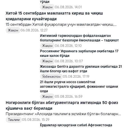
тўлди
Жаҳон
06.08.2026, 14:01
Хитой 15 сентябрдан мамлакатга кириш ва чиқиш
қоидаларини кучайтиради
15 сентябрдан Хитой фуқаролари учун мамлакатдан чиқиш,
хорижликлар учун эса Хитойга кириш тартиби бўйича янги
Жаҳон
06.08.2026, 12:27
қоидалар кучга киради.
Ижтимоий тармоқлардан фойдаланадиган
болаларнинг баҳолари ёмонлашади – тадқиқот
Жаҳон
06.08.2026, 12:10
Россиянинг Украинага зарбалари оқибатида 17
киши ҳалок бўлди
Жаҳон
06.08.2026, 10:07
Жиззахда Gentra дарахтга урилиши оқибатида 21
ёшли блогер қиз вафот этди
Ўзбекистон
05.08.2026, 17:19
21 ёшли учувчи носоз самолётни
автомагистралга қўндириб, фожианинг олдини
олди
Жаҳон
05.08.2026, 16:59
Ногиронлиги бўлган абитуриентларга имтиҳонда 50 фоиз
қўшимча вақт берилади
Президентнинг «Алоҳида таълимга эҳтиёжи бўлган болаларни
таълим ва ижтимоий хизматлар билан қамраб олиш тизимини
Таълим
05.08.2026, 15:29
такомиллаштириш бўйича қўшимча чора-тадбирлар
Ёрдамлар қисқаргани сабаб Афғонистонда