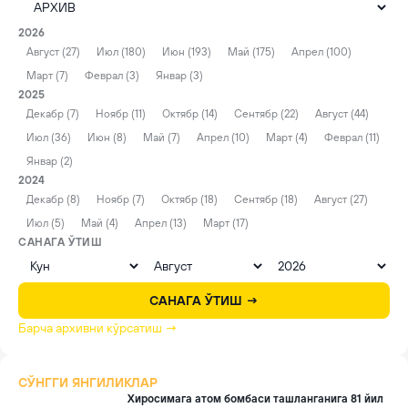
2026
Август (27)
Июл (180)
Июн (193)
Май (175)
Апрел (100)
Март (7)
Феврал (3)
Январ (3)
2025
Декабр (7)
Ноябр (11)
Октябр (14)
Сентябр (22)
Август (44)
Июл (36)
Июн (8)
Май (7)
Апрел (10)
Март (4)
Феврал (11)
Январ (2)
2024
Декабр (8)
Ноябр (7)
Октябр (18)
Сентябр (18)
Август (27)
Июл (5)
Май (4)
Апрел (13)
Март (17)
САНАГА ЎТИШ
САНАГА ЎТИШ →
Барча архивни кўрсатиш →
СЎНГГИ ЯНГИЛИКЛАР
Хиросимага атом бомбаси ташланганига 81 йил