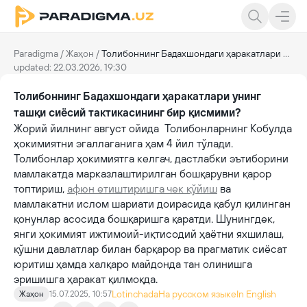
Paradigma
/
Жаҳон
/
Толибоннинг Бадахшондаги ҳаракатлари унинг ташқи сиёсий тактикасининг бир қисмими?
updated: 22.03.2026, 19:30
Толибоннинг Бадахшондаги ҳаракатлари унинг
ташқи сиёсий тактикасининг бир қисмими?
Жорий йилнинг август ойида Толибонларнинг Кобулда
ҳокимиятни эгаллаганига ҳам 4 йил тўлади.
Толибонлар ҳокимиятга келгач, дастлабки эътиборини
мамлакатда марказлаштирилган бошқарувни қарор
топтириш,
афюн етиштиришга чек қўйиш
ва
мамлакатни ислом шариати доирасида қабул қилинган
қонунлар асосида бошқаришга қаратди. Шунингдек,
янги ҳокимият ижтимоий-иқтисодий ҳаётни яхшилаш,
қўшни давлатлар билан барқарор ва прагматик сиёсат
юритиш ҳамда халқаро майдонда тан олинишга
эришишга ҳаракат қилмоқда.
Lotinchada
На русском языке
In English
Жаҳон
15.07.2025, 10:57