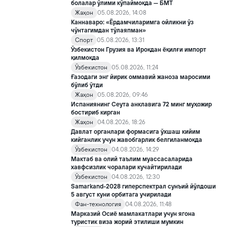
тўғрисида»ги қарори билан инклюзив таълим соҳасида қатор
болалар ўлими кўпаймоқда — БМТ
янги механизмлар жорий этилади.
Жаҳон
05.08.2026, 14:08
Каннаваро: «Ёрдамчиларимга ойликни ўз
чўнтагимдан тўлаяпман»
Спорт
05.08.2026, 13:31
Ўзбекистон Грузия ва Ироқдан ёқилғи импорт
қилмоқда
Ўзбекистон
05.08.2026, 11:24
Ғазодаги энг йирик оммавий жаноза маросими
бўлиб ўтди
Жаҳон
05.08.2026, 09:46
Испаниянинг Сеута анклавига 72 минг муҳожир
бостириб кирган
Жаҳон
04.08.2026, 18:26
Давлат органлари формасига ўхшаш кийим
кийганлик учун жавобгарлик белгиланмоқда
Ўзбекистон
04.08.2026, 14:29
Мактаб ва олий таълим муассасаларида
хавфсизлик чоралари кучайтирилади
Ўзбекистон
04.08.2026, 12:30
Samarkand-2028 гиперспектрал сунъий йўлдоши
5 август куни орбитага учирилади
Фан-технология
04.08.2026, 11:48
Марказий Осиё мамлакатлари учун ягона
туристик виза жорий этилиши мумкин