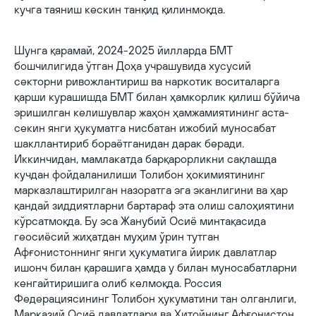
кучга таяниш кескин танқид қилинмоқда.
Шунга қарамай, 2024-2025 йилларда БМТ
бошчилигида ўтган Доҳа учрашувида хусусий
секторни ривожлантириш ва наркотик воситаларга
қарши курашишда БМТ билан ҳамкорлик қилиш бўйича
эришилган келишувлар жаҳон ҳамжамиятининг аста-
секин янги ҳукуматга нисбатан ижобий муносабат
шакллантириб бораётганидан дарак беради.
Иккинчидан, мамлакатда барқарорликни сақлашда
кучдан фойдаланилиши Толибон ҳокимиятининг
марказлаштирилган назоратга эга эканлигини ва ҳар
қандай зиддиятларни бартараф эта олиш салоҳиятини
кўрсатмоқда. Бу эса Жанубий Осиё минтақасида
геосиёсий жиҳатдан муҳим ўрин тутган
Афғонистоннинг янги ҳукуматига йирик давлатлар
ишонч билан қарашига ҳамда у билан муносабатларни
кенгайтиришига олиб келмоқда. Россия
Федерациясининг Толибон ҳукуматини тан олганлиги,
Марказий Осиё давлатлари ва Хитойнинг Афғонистон