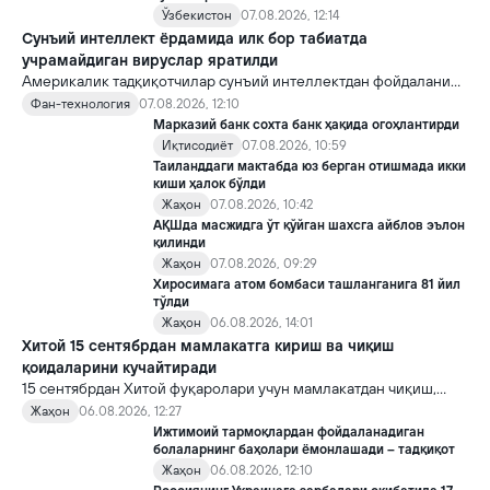
Ўзбекистон
07.08.2026, 12:14
Сунъий интеллект ёрдамида илк бор табиатда
учрамайдиган вируслар яратилди
Америкалик тадқиқотчилар сунъий интеллектдан фойдаланиб
16 та вирус яратди. Бу кашфиёт янги ютуқларга умид уйғотиш
Фан-технология
07.08.2026, 12:10
билан бирга, ундан нотўғри мақсадда фойдаланиш борасидаги
Марказий банк сохта банк ҳақида огоҳлантирди
хавотирларни ҳам кучайтирмоқда.
Иқтисодиёт
07.08.2026, 10:59
Таиланддаги мактабда юз берган отишмада икки
киши ҳалок бўлди
Жаҳон
07.08.2026, 10:42
АҚШда масжидга ўт қўйган шахсга айблов эълон
қилинди
Жаҳон
07.08.2026, 09:29
Хиросимага атом бомбаси ташланганига 81 йил
тўлди
Жаҳон
06.08.2026, 14:01
Хитой 15 сентябрдан мамлакатга кириш ва чиқиш
қоидаларини кучайтиради
15 сентябрдан Хитой фуқаролари учун мамлакатдан чиқиш,
хорижликлар учун эса Хитойга кириш тартиби бўйича янги
Жаҳон
06.08.2026, 12:27
қоидалар кучга киради.
Ижтимоий тармоқлардан фойдаланадиган
болаларнинг баҳолари ёмонлашади – тадқиқот
Жаҳон
06.08.2026, 12:10