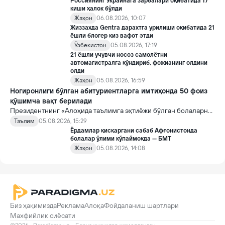
Россиянинг Украинага зарбалари оқибатида 17
киши ҳалок бўлди
Жаҳон
06.08.2026, 10:07
Жиззахда Gentra дарахтга урилиши оқибатида 21
ёшли блогер қиз вафот этди
Ўзбекистон
05.08.2026, 17:19
21 ёшли учувчи носоз самолётни
автомагистралга қўндириб, фожианинг олдини
олди
Жаҳон
05.08.2026, 16:59
Ногиронлиги бўлган абитуриентларга имтиҳонда 50 фоиз
қўшимча вақт берилади
Президентнинг «Алоҳида таълимга эҳтиёжи бўлган болаларни
таълим ва ижтимоий хизматлар билан қамраб олиш тизимини
Таълим
05.08.2026, 15:29
такомиллаштириш бўйича қўшимча чора-тадбирлар
Ёрдамлар қисқаргани сабаб Афғонистонда
тўғрисида»ги қарори билан инклюзив таълим соҳасида қатор
болалар ўлими кўпаймоқда — БМТ
янги механизмлар жорий этилади.
Жаҳон
05.08.2026, 14:08
Биз ҳақимизда
Реклама
Алоқа
Фойдаланиш шартлари
Махфийлик сиёсати