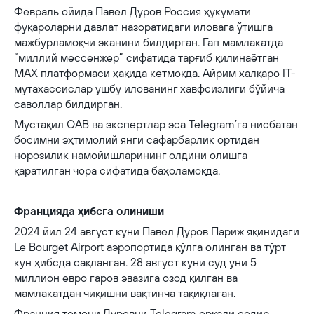
Февраль ойида Павел Дуров Россия ҳукумати
фуқароларни давлат назоратидаги иловага ўтишга
мажбурламоқчи эканини билдирган. Гап мамлакатда
“миллий мессенжер” сифатида тарғиб қилинаётган
MAX платформаси ҳақида кетмоқда. Айрим халқаро IT-
мутахассислар ушбу илованинг хавфсизлиги бўйича
саволлар билдирган.
Мустақил ОАВ ва экспертлар эса Telegram’га нисбатан
босимни эҳтимолий янги сафарбарлик ортидан
норозилик намойишларининг олдини олишга
қаратилган чора сифатида баҳоламоқда.
Францияда ҳибсга олиниши
2024 йил 24 август куни Павел Дуров Париж яқинидаги
Le Bourget Airport аэропортида қўлга олинган ва тўрт
кун ҳибсда сақланган. 28 август куни суд уни 5
миллион евро гаров эвазига озод қилган ва
мамлакатдан чиқишни вақтинча тақиқлаган.
Франция томони Дуровни Telegram орқали содир