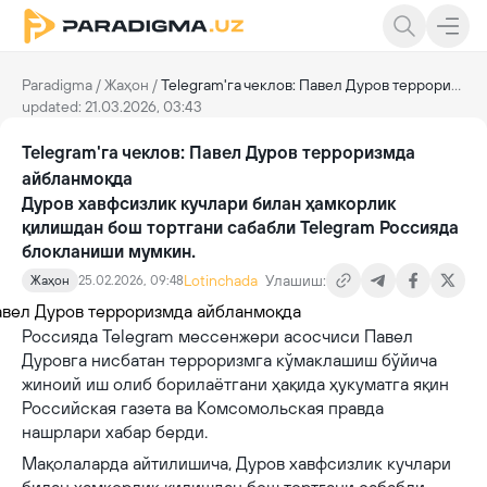
Paradigma
/
Жаҳон
/
Telegram'га чеклов: Павел Дуров терроризмда айбланмоқда
updated: 21.03.2026, 03:43
Telegram'га чеклов: Павел Дуров терроризмда
айбланмоқда
Дуров хавфсизлик кучлари билан ҳамкорлик
қилишдан бош тортгани сабабли Telegram Россияда
блокланиши мумкин.
Lotinchada
Улашиш:
Жаҳон
25.02.2026, 09:48
Россияда Telegram мессенжери асосчиси Павел
Дуровга нисбатан терроризмга кўмаклашиш бўйича
жиноий иш олиб борилаётгани ҳақида ҳукуматга яқин
Российская газета ва Комсомольская правда
нашрлари хабар берди.
Мақолаларда айтилишича, Дуров хавфсизлик кучлари