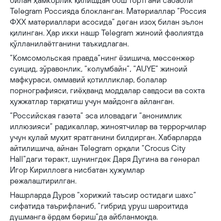
билан ҳамкорлик қилишдан бош тортгани сабабли
Telegram Россияда блокланган. Материаллар “Россия
ФХХ материаллари асосида” деган изоҳ билан эълон
қилинган. Ҳар икки нашр Telegram жиноий фаолиятда
қўлланилаётганини таъкидлаган.
“Комсомольская правда”нинг ёзишича, мессенжер
суицид, зўравонлик, “колумбайн”, “AUYE” жиноий
мафкураси, оммавий қотилликлар, болалар
порнографияси, гиёҳванд моддалар савдоси ва сохта
ҳужжатлар тарқатиш учун майдонга айланган.
“Российская газета” эса иловадаги “анонимлик
иллюзияси” радикаллар, жиноятчилар ва террорчилар
учун қулай муҳит яратганини билдирган. Хабарларда
айтилишича, айнан Telegram орқали “Crocus City
Hall”даги теракт, шунингдек Даря Дугина ва генерал
Игор Кирилловга нисбатан ҳужумлар
режалаштирилган.
Нашрларда Дуров “хорижий таъсир остидаги шахс”
сифатида таърифланиб, “гибрид уруш шароитида
душманга ёрдам бериш”да айбланмоқда.