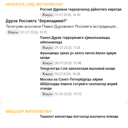
МАВЗУГА ОИД ЯНГИЛИКЛАР
Россия Дуровни террорчилар рўйхатига киритди
Жаҳон
31.07.2026, 16:43
Дуров Россияга "бериладими?"
Телеграм асосчиси Павел Дуровнинг Россияга экстрадиция
қилиниши мумкинми — франциялик адвокат бу ҳақда муҳим
Жаҳон
30.07.2026, 10:15
тафсилотларни маълум қилди.
Павел Дуров терроризмга кўмаклашишда
айбланмоқда
Жаҳон
29.07.2026, 11:24
Францияда эркак уч аёлга пичоқ билан ҳужум
қилди
Жаҳон
28.07.2026, 10:48
Telegram’да t.me ҳаволалари ишламай қолди
Жаҳон
14.07.2026, 14:38
Москва ва Санкт-Петербургда айрим
АЁҚШларда ёқилғи сотувига чекловлар жорий
этилди
Жаҳон
13.06.2026, 13:02
МАШҲУР ЯНГИЛИКЛАР
Тошкент вилоятида боғчалар вақтинча ёпилди