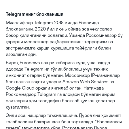
Telegramнинг блокланиши
Муаллифлар Telegram 2018 йилда Россияда
блоклангани, 2020 йил июнь ойида эса чекловлар
бекор қилинганини эслатади. Ўшанда Роскомнадзор бу
қарорни мессенжер раҳбариятининг терроризм ва
экстремизмга қарши курашишга тайёрлиги билан
изоҳлаган эди.
Бироқ Euronews нашри хабарига кўра, ўша вақтда
идорада Telegram’ни тўлиқ блоклаш учун техник
имконият етарли бўлмаган. Мессенжер IP-манзиллар
блокланган заҳоти уларни Amazon Web Services ва
Google Cloud орқали янгилаб олган. Натижада
Роскомнадзор Telegram’га алоқаси бўлмаган айрим
сайтларни ҳам тасодифан блоклаб қўйган ҳолатлар
кузатилган.
Энди эса, нашрлар таъкидлашича, Дуров яна ҳокимият
талабларини бажаришдан бош тортмоқда. “Российская
газета” маълумотига кўра, Роскомнадзор Дуров