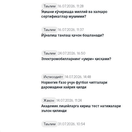
Таълим
16.07.2026, 11:28
Ўқишни кўчиришда миллий ва халқаро
сертификатлар муҳимми?
Таълим
16.07.2026, 11:37
Йўналиш танлаш қачон бошланади?
Таълим
24.07.2026, 16:50
Электромобилларнинг «умри» қисқами?
Иқтисодиёт
14.07.2026, 14:48
Норвегия Ғазо учун футбол чипталари
даромадини хайрия қилди
Жаҳон
14.07.2026, 11:24
Академик лицейларга кириш тест натижалари
эълон қилинди
Таълим
31.07.2026, 10:54