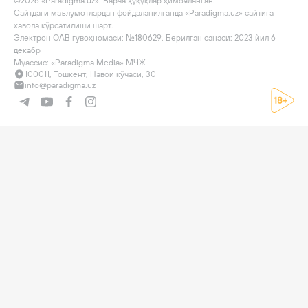
©2026 «Paradigma.uz». Барча ҳуқуқлар ҳимояланган.

Сайтдаги маълумотлардан фойдаланилганда «Paradigma.uz» сайтига 
хавола кўрсатилиши шарт.

Электрон ОАВ гувоҳномаси: №180629. Берилган санаси: 2023 йил 6 
декабр

Муассис: «Paradigma Media» МЧЖ
100011, Тошкент, Навои кўчаси, 30
info@paradigma.uz