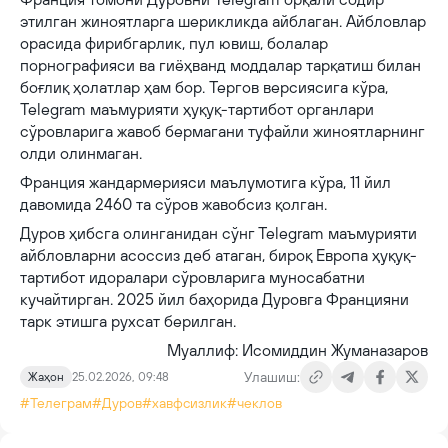
этилган жиноятларга шерикликда айблаган. Айбловлар
орасида фирибгарлик, пул ювиш, болалар
порнографияси ва гиёҳванд моддалар тарқатиш билан
боғлиқ ҳолатлар ҳам бор. Тергов версиясига кўра,
Telegram маъмурияти ҳуқуқ-тартибот органлари
сўровларига жавоб бермагани туфайли жиноятларнинг
олди олинмаган.
Франция жандармерияси маълумотига кўра, 11 йил
давомида 2460 та сўров жавобсиз қолган.
Дуров ҳибсга олинганидан сўнг Telegram маъмурияти
айбловларни асоссиз деб атаган, бироқ Европа ҳуқуқ-
тартибот идоралари сўровларига муносабатни
кучайтирган. 2025 йил баҳорида Дуровга Францияни
тарк этишга рухсат берилган.
Муаллиф: Исомиддин Жуманазаров
Улашиш:
Жаҳон
25.02.2026, 09:48
#Телеграм
#Дуров
#хавфсизлик
#чеклов