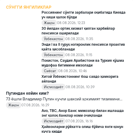
СЎНГГИ ЯНГИЛИКЛАР
Россиянинг сўнгги зарбалари оқибатида Киевда
уч киши ҳалок бўлди
Жаҳон
08.08.2026, 12:23
30 йилдан ортиқ хизмат қилган ҳарбийлар
пенсияси оширилади
Ўзбекистон
08.08.2026, 11:35
Энди I ва II гуруҳ ногиронлик пенсияси проактив
қайта ҳисобланади
Ўзбекистон
08.08.2026, 11:15
Покистон, Саудия Арабистони ва Туркия қўшма
мудофаа битимини имзолади
Сиёсат
08.08.2026, 10:46
Хитой Ўзбекистоннинг бош савдо ҳамкорига
айланди
Иқтисодиёт
08.08.2026, 10:39
Путиндан кейин ким?
73 ёшли Владимир Путин кучли шахсий ҳокимият тизимини
яратди, аммо ундан кейин ким келиши ва ҳокимиятни
Жаҳон
07.08.2026, 16:29
топшириш механизми ҳали ноаниқ. Таҳлилчилар фикрича, бу
Avo, TBC, Анор Банк: мижозлар билан ишлашда
Кремлда ворислик жангига олиб келиши мумкин.
энг қолоқ банклар номи очиқланди
Иқтисодиёт
07.08.2026, 16:16
Ҳайвонларни рўйхатга олиш бўйича янги қонун
кучга кирди