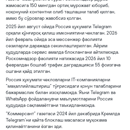
жамоасига 150 мингдан ортиқ мурожаат юбориб,
ноқонуний контентни олиб ташлашни талаб қилган,
аммо бу сўровлар жавобсиз қолган.
2025 йил август ойида Россия ҳукумати Telegram
орқали қўнғироқ қилиш имкониятини чеклаган. 2026
йил февраль ойида эса мессенжер фаолияти
сезиларли даражада секинлаштирилган. Айрим
ҳудудларда сервис амалда блоклангани айтилмоқда.
Роскомнадзор фаолияти натижасида 2026 йил 10
февралдан бошлаб трафик деградацияси 55 фоизгача
ошгани қайд этилган.
Россия ҳукумати чекловларни IT-компанияларни
“маҳаллийлаштириш” тўғрисидаги қонун талабларини
бажармаслик билан изоҳламоқда. Яъни Telegram ва
WhatsApp фойдаланувчи маълумотларини Россия
ҳудудида сақламаётгани таъкидланмоқда.
“Коммерсант” газетаси 2024 йил декабрида Кремлда
Telegram’ни қайта блоклаш масаласи муҳокама
қилинаётганини ёзган эди.