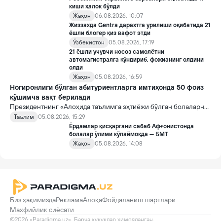
киши ҳалок бўлди
Жаҳон
06.08.2026, 10:07
Жиззахда Gentra дарахтга урилиши оқибатида 21
ёшли блогер қиз вафот этди
Ўзбекистон
05.08.2026, 17:19
21 ёшли учувчи носоз самолётни
автомагистралга қўндириб, фожианинг олдини
олди
Жаҳон
05.08.2026, 16:59
Ногиронлиги бўлган абитуриентларга имтиҳонда 50 фоиз
қўшимча вақт берилади
Президентнинг «Алоҳида таълимга эҳтиёжи бўлган болаларни
таълим ва ижтимоий хизматлар билан қамраб олиш тизимини
Таълим
05.08.2026, 15:29
такомиллаштириш бўйича қўшимча чора-тадбирлар
Ёрдамлар қисқаргани сабаб Афғонистонда
тўғрисида»ги қарори билан инклюзив таълим соҳасида қатор
болалар ўлими кўпаймоқда — БМТ
янги механизмлар жорий этилади.
Жаҳон
05.08.2026, 14:08
Биз ҳақимизда
Реклама
Алоқа
Фойдаланиш шартлари
Махфийлик сиёсати
©2026 «Paradigma.uz». Барча ҳуқуқлар ҳимояланган.
