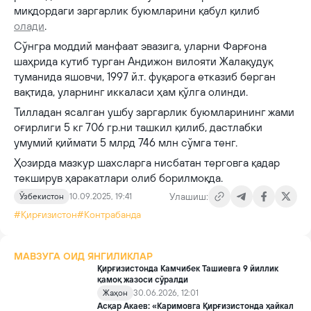
миқдордаги заргарлик буюмларини қабул қилиб
олади
.
Сўнгра моддий манфаат эвазига, уларни Фарғона
шаҳрида кутиб турган Андижон вилояти Жалақудуқ
туманида яшовчи, 1997 й.т. фуқарога етказиб берган
вақтида, уларнинг иккаласи ҳам қўлга олинди.
Тилладан ясалган ушбу заргарлик буюмларининг жами
оғирлиги 5 кг 706 гр.ни ташкил қилиб, дастлабки
умумий қиймати 5 млрд 746 млн сўмга тенг.
Ҳозирда мазкур шахсларга нисбатан терговга қадар
текширув ҳаракатлари олиб борилмоқда.
Улашиш:
Ўзбекистон
10.09.2025, 19:41
#Қирғизистон
#Контрабанда
МАВЗУГА ОИД ЯНГИЛИКЛАР
Қирғизистонда Камчибек Ташиевга 9 йиллик
қамоқ жазоси сўралди
Жаҳон
30.06.2026, 12:01
Асқар Акаев: «Каримовга Қирғизистонда ҳайкал