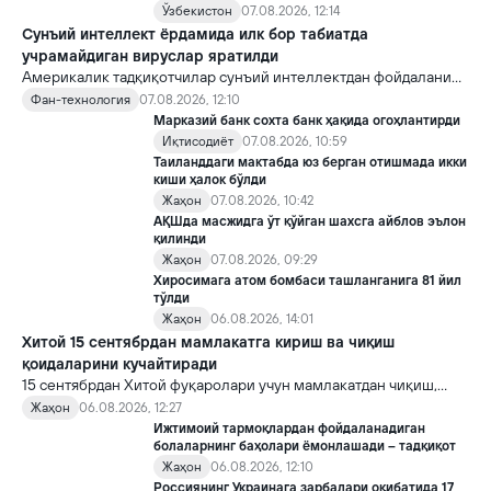
Ўзбекистон
07.08.2026, 12:14
Сунъий интеллект ёрдамида илк бор табиатда
учрамайдиган вируслар яратилди
Америкалик тадқиқотчилар сунъий интеллектдан фойдаланиб
16 та вирус яратди. Бу кашфиёт янги ютуқларга умид уйғотиш
Фан-технология
07.08.2026, 12:10
билан бирга, ундан нотўғри мақсадда фойдаланиш борасидаги
Марказий банк сохта банк ҳақида огоҳлантирди
хавотирларни ҳам кучайтирмоқда.
Иқтисодиёт
07.08.2026, 10:59
Таиланддаги мактабда юз берган отишмада икки
киши ҳалок бўлди
Жаҳон
07.08.2026, 10:42
АҚШда масжидга ўт қўйган шахсга айблов эълон
қилинди
Жаҳон
07.08.2026, 09:29
Хиросимага атом бомбаси ташланганига 81 йил
тўлди
Жаҳон
06.08.2026, 14:01
Хитой 15 сентябрдан мамлакатга кириш ва чиқиш
қоидаларини кучайтиради
15 сентябрдан Хитой фуқаролари учун мамлакатдан чиқиш,
хорижликлар учун эса Хитойга кириш тартиби бўйича янги
Жаҳон
06.08.2026, 12:27
қоидалар кучга киради.
Ижтимоий тармоқлардан фойдаланадиган
болаларнинг баҳолари ёмонлашади – тадқиқот
Жаҳон
06.08.2026, 12:10
Россиянинг Украинага зарбалари оқибатида 17