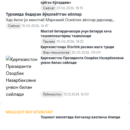
қўйган бўлардим»
Сиёсат
27.06.2026, 18:15
Туркияда бедарак йўқолаётган аёллар
Ҳар йили ўн минглаб Марказий Осиёлик аёллар даромад
топиш мақсадида Туркияга йўл олади. Сўнгги йилларда
Сиёсат
15.06.2026, 16:47
миграция талабларининг кучайтирилиши ва кўплаб
Мактаб битирувчилари учун битирув кеча
аёлларнинг қонуний мақомга эга эмаслиги сабабли улар уй
ташкиллаштириш тақиқланди
хизматчиси сифатида ноқонуний ишлашга мажбур бўлмоқда.
Таълим
15.06.2026, 14:23
Қирғизистонда Starlink расман ишга тушди
Фан-технология
25.05.2026, 09:09
Қирғизистон Президенти Озодбек Назарбековни
унвон билан сийлади
Ўзбекистон
13.12.2024, 16:53
МАШҲУР ЯНГИЛИКЛАР
Тошкент вилоятида боғчалар вақтинча ёпилди