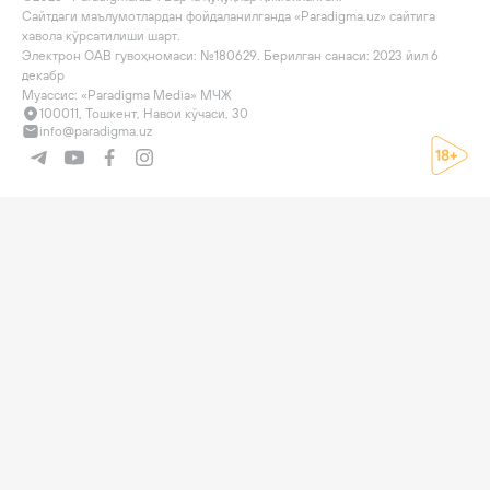
Сайтдаги маълумотлардан фойдаланилганда «Paradigma.uz» сайтига 
хавола кўрсатилиши шарт.

Электрон ОАВ гувоҳномаси: №180629. Берилган санаси: 2023 йил 6 
декабр

Муассис: «Paradigma Media» МЧЖ
100011, Тошкент, Навои кўчаси, 30
info@paradigma.uz