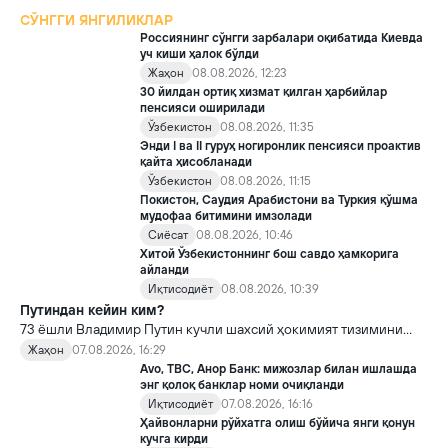
СЎНГГИ ЯНГИЛИКЛАР
Россиянинг сўнгги зарбалари оқибатида Киевда
уч киши ҳалок бўлди
Жаҳон
08.08.2026, 12:23
30 йилдан ортиқ хизмат қилган ҳарбийлар
пенсияси оширилади
Ўзбекистон
08.08.2026, 11:35
Энди I ва II гуруҳ ногиронлик пенсияси проактив
қайта ҳисобланади
Ўзбекистон
08.08.2026, 11:15
Покистон, Саудия Арабистони ва Туркия қўшма
мудофаа битимини имзолади
Сиёсат
08.08.2026, 10:46
Хитой Ўзбекистоннинг бош савдо ҳамкорига
айланди
Иқтисодиёт
08.08.2026, 10:39
Путиндан кейин ким?
73 ёшли Владимир Путин кучли шахсий ҳокимият тизимини
яратди, аммо ундан кейин ким келиши ва ҳокимиятни
Жаҳон
07.08.2026, 16:29
топшириш механизми ҳали ноаниқ. Таҳлилчилар фикрича, бу
Avo, TBC, Анор Банк: мижозлар билан ишлашда
Кремлда ворислик жангига олиб келиши мумкин.
энг қолоқ банклар номи очиқланди
Иқтисодиёт
07.08.2026, 16:16
Ҳайвонларни рўйхатга олиш бўйича янги қонун
кучга кирди