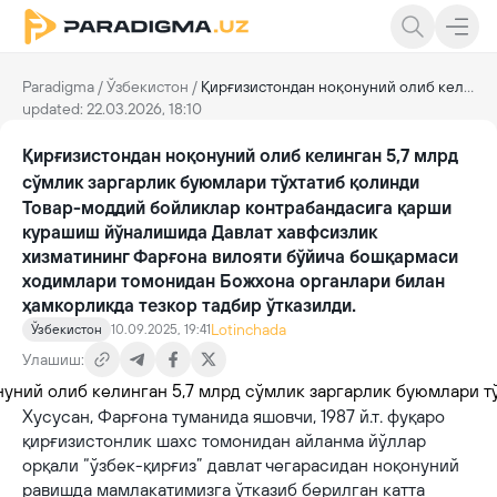
Paradigma
/
Ўзбекистон
/
Қирғизистондан ноқонуний олиб келинган 5,7 млрд сўмлик заргарлик буюмлари тўхтатиб қолинди
updated: 22.03.2026, 18:10
Қирғизистондан ноқонуний олиб келинган 5,7 млрд
сўмлик заргарлик буюмлари тўхтатиб қолинди
Товар-моддий бойликлар контрабандасига қарши
курашиш йўналишида Давлат хавфсизлик
хизматининг Фарғона вилояти бўйича бошқармаси
ходимлари томонидан Божхона органлари билан
ҳамкорликда тезкор тадбир ўтказилди.
Lotinchada
Ўзбекистон
10.09.2025, 19:41
Улашиш:
Хусусан, Фарғона туманида яшовчи, 1987 й.т. фуқаро
қирғизистонлик шахс томонидан айланма йўллар
орқали “ўзбек-қирғиз” давлат чегарасидан ноқонуний
равишда мамлакатимизга ўтказиб берилган катта