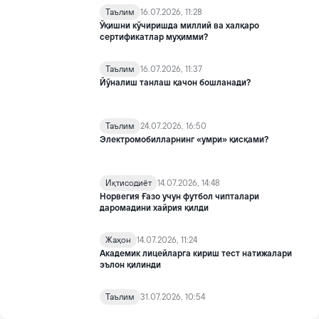
Таълим
16.07.2026, 11:28
Ўқишни кўчиришда миллий ва халқаро
сертификатлар муҳимми?
Таълим
16.07.2026, 11:37
Йўналиш танлаш қачон бошланади?
Таълим
24.07.2026, 16:50
Электромобилларнинг «умри» қисқами?
Иқтисодиёт
14.07.2026, 14:48
Норвегия Ғазо учун футбол чипталари
даромадини хайрия қилди
Жаҳон
14.07.2026, 11:24
Академик лицейларга кириш тест натижалари
эълон қилинди
Таълим
31.07.2026, 10:54