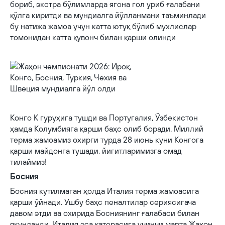
бориб, экстра бўлимларда ягона гол уриб ғалабани
қўлга киритди ва мундиалга йўлланмани таъминлади
бу натижа жамоа учун катта ютуқ бўлиб мухлислар
томонидан катта қувонч билан қарши олинди
Конго K гуруҳига тушди ва Португалия, Ўзбекистон
ҳамда Колумбияга қарши баҳс олиб боради. Миллий
терма жамоамиз охирги турда 28 июнь куни Конгога
қарши майдонга тушади, йигитларимизга омад
тилаймиз!
Босния
Босния кутилмаган ҳолда Италия терма жамоасига
қарши ўйнади. Ушбу баҳс пеналтилар сериясигача
давом этди ва охирида Босниянинг ғалабаси билан
якунланди. Италия эса қаторасига учинчи марта Жаҳон