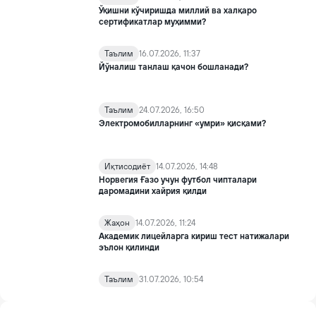
Ўқишни кўчиришда миллий ва халқаро
сертификатлар муҳимми?
Таълим
16.07.2026, 11:37
Йўналиш танлаш қачон бошланади?
Таълим
24.07.2026, 16:50
Электромобилларнинг «умри» қисқами?
Иқтисодиёт
14.07.2026, 14:48
Норвегия Ғазо учун футбол чипталари
даромадини хайрия қилди
Жаҳон
14.07.2026, 11:24
Академик лицейларга кириш тест натижалари
эълон қилинди
Таълим
31.07.2026, 10:54