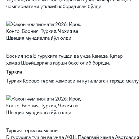
чемпионатини ўтказиб юборадиган бўлди.
Босния эса Б гуруҳига тушди ва унда Канада, Қатар
ҳамда Швейцарияга қарши баҳс олиб боради.
Туркия
Туркия Косово терма жамоасини кутилмаган тарзда мағлу
Туркия терма жамоаси
D гуруҳига тушди ва унда АҚШ, Парагвай ҳамда Австралия