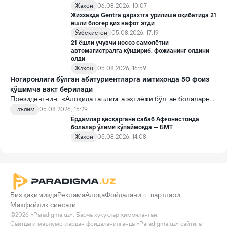
Жаҳон
06.08.2026, 10:07
Жиззахда Gentra дарахтга урилиши оқибатида 21
ёшли блогер қиз вафот этди
Ўзбекистон
05.08.2026, 17:19
21 ёшли учувчи носоз самолётни
автомагистралга қўндириб, фожианинг олдини
олди
Жаҳон
05.08.2026, 16:59
Ногиронлиги бўлган абитуриентларга имтиҳонда 50 фоиз
қўшимча вақт берилади
Президентнинг «Алоҳида таълимга эҳтиёжи бўлган болаларни
таълим ва ижтимоий хизматлар билан қамраб олиш тизимини
Таълим
05.08.2026, 15:29
такомиллаштириш бўйича қўшимча чора-тадбирлар
Ёрдамлар қисқаргани сабаб Афғонистонда
тўғрисида»ги қарори билан инклюзив таълим соҳасида қатор
болалар ўлими кўпаймоқда — БМТ
янги механизмлар жорий этилади.
Жаҳон
05.08.2026, 14:08
Биз ҳақимизда
Реклама
Алоқа
Фойдаланиш шартлари
Махфийлик сиёсати
©2026 «Paradigma.uz». Барча ҳуқуқлар ҳимояланган.

Сайтдаги маълумотлардан фойдаланилганда «Paradigma.uz» сайтига 