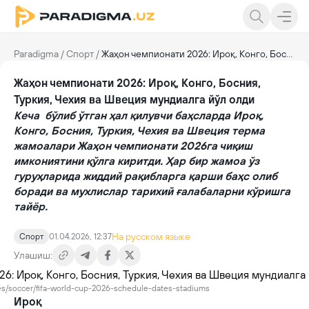
Paradigma
/
Спорт
/
Жаҳон чемпионати 2026: Ироқ, Конго, Босния, Туркия, Чехия ва Швеция мундиалга йўл олди
Жаҳон чемпионати 2026: Ироқ, Конго, Босния,
Туркия, Чехия ва Швеция мундиалга йўл олди
Кеча бўлиб ўтган ҳал қилувчи баҳсларда Ироқ,
Конго, Босния, Туркия, Чехия ва Швеция терма
жамоалари Жаҳон чемпионати 2026га чиқиш
имкониятини қўлга киритди. Ҳар бир жамоа ўз
гуруҳларида жиддий рақибларга қарши баҳс олиб
боради ва мухлислар тарихий ғалабаларни кўришга
тайёр.
На русском языке
Спорт
01.04.2026, 12:37
Улашиш:
es/soccer/fifa-world-cup-2026-schedule-dates-stadiums
Ироқ