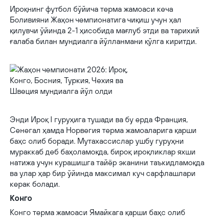
Ироқнинг футбол бўйича терма жамоаси кеча
Боливияни Жаҳон чемпионатига чиқиш учун ҳал
қилувчи ўйинда 2-1 ҳисобида мағлуб этди ва тарихий
ғалаба билан мундиалга йўлланмани қўлга киритди.
Энди Ироқ I гуруҳига тушади ва бу ерда Франция,
Сенегал ҳамда Норвегия терма жамоаларига қарши
баҳс олиб боради. Мутахассислар ушбу гуруҳни
мураккаб деб баҳоламоқда, бироқ ироқликлар яхши
натижа учун курашишга тайёр эканини таъкидламоқда
ва улар ҳар бир ўйинда максимал куч сарфлашлари
керак болади.
Конго
Конго терма жамоаси Ямайкага қарши баҳс олиб