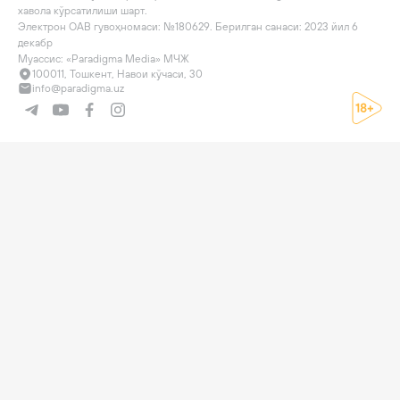
хавола кўрсатилиши шарт.

Электрон ОАВ гувоҳномаси: №180629. Берилган санаси: 2023 йил 6 
декабр

Муассис: «Paradigma Media» МЧЖ
100011, Тошкент, Навои кўчаси, 30
info@paradigma.uz