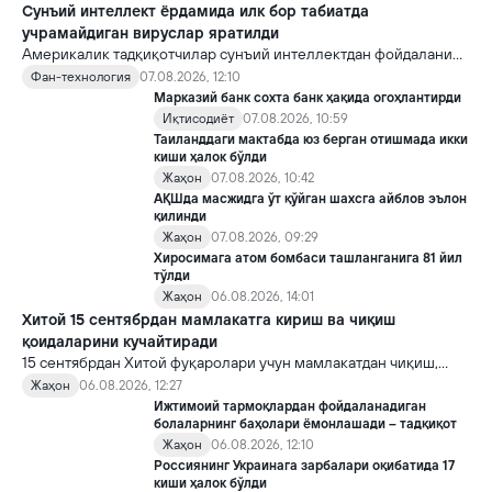
Сунъий интеллект ёрдамида илк бор табиатда
учрамайдиган вируслар яратилди
Америкалик тадқиқотчилар сунъий интеллектдан фойдаланиб
16 та вирус яратди. Бу кашфиёт янги ютуқларга умид уйғотиш
Фан-технология
07.08.2026, 12:10
билан бирга, ундан нотўғри мақсадда фойдаланиш борасидаги
Марказий банк сохта банк ҳақида огоҳлантирди
хавотирларни ҳам кучайтирмоқда.
Иқтисодиёт
07.08.2026, 10:59
Таиланддаги мактабда юз берган отишмада икки
киши ҳалок бўлди
Жаҳон
07.08.2026, 10:42
АҚШда масжидга ўт қўйган шахсга айблов эълон
қилинди
Жаҳон
07.08.2026, 09:29
Хиросимага атом бомбаси ташланганига 81 йил
тўлди
Жаҳон
06.08.2026, 14:01
Хитой 15 сентябрдан мамлакатга кириш ва чиқиш
қоидаларини кучайтиради
15 сентябрдан Хитой фуқаролари учун мамлакатдан чиқиш,
хорижликлар учун эса Хитойга кириш тартиби бўйича янги
Жаҳон
06.08.2026, 12:27
қоидалар кучга киради.
Ижтимоий тармоқлардан фойдаланадиган
болаларнинг баҳолари ёмонлашади – тадқиқот
Жаҳон
06.08.2026, 12:10
Россиянинг Украинага зарбалари оқибатида 17
киши ҳалок бўлди