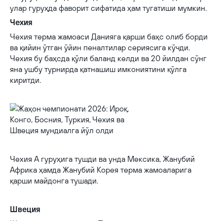
улар гуруҳда фаворит сифатида ҳам тугатиши мумкин.
Чехия
Чехия терма жамоаси Данияга қарши баҳс олиб борди
ва қийин ўтган ўйин пеналтилар сериясига кўчди.
Чехия бу баҳсда қўли баланд келди ва 20 йилдан сўнг
яна ушбу турнирда қатнашиш имкониятини қўлга
киритди.
Чехия A гуруҳига тушди ва унда Мексика, Жанубий
Африка ҳамда Жанубий Корея терма жамоаларига
қарши майдонга тушади.
Швеция