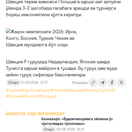
Швеция терма жамоаси Польшага қарши ҳал қилувчи
ўйинда 3-2 ҳисобида ғалабага эришди ва турнирга
бориш имкониятини қўлга киритди.
Швеция F гуруҳида Нидерландия, Япония ҳамда
Тунисга қарши майдонга тушади. Бу гуруҳ ҳам жуда
қийин гуруҳ сифатида баҳоланмоқда.
Улашиш:
Спорт
01.04.2026, 12:37
#туркия
#футбол
#ироқ
#Чехия
#Швеция
#WорлдCуп2026
#Босния
#Конго
#Мундиал
МАВЗУГА ОИД ЯНГИЛИКЛАР
Каннаваро: «Ёрдамчиларимга ойликни ўз
чўнтагимдан тўлаяпман»
Спорт
05.08.2026, 13:31