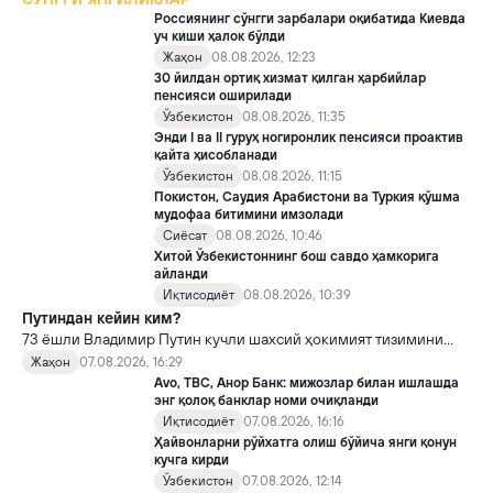
Россиянинг сўнгги зарбалари оқибатида Киевда
уч киши ҳалок бўлди
Жаҳон
08.08.2026, 12:23
30 йилдан ортиқ хизмат қилган ҳарбийлар
пенсияси оширилади
Ўзбекистон
08.08.2026, 11:35
Энди I ва II гуруҳ ногиронлик пенсияси проактив
қайта ҳисобланади
Ўзбекистон
08.08.2026, 11:15
Покистон, Саудия Арабистони ва Туркия қўшма
мудофаа битимини имзолади
Сиёсат
08.08.2026, 10:46
Хитой Ўзбекистоннинг бош савдо ҳамкорига
айланди
Иқтисодиёт
08.08.2026, 10:39
Путиндан кейин ким?
73 ёшли Владимир Путин кучли шахсий ҳокимият тизимини
яратди, аммо ундан кейин ким келиши ва ҳокимиятни
Жаҳон
07.08.2026, 16:29
топшириш механизми ҳали ноаниқ. Таҳлилчилар фикрича, бу
Avo, TBC, Анор Банк: мижозлар билан ишлашда
Кремлда ворислик жангига олиб келиши мумкин.
энг қолоқ банклар номи очиқланди
Иқтисодиёт
07.08.2026, 16:16
Ҳайвонларни рўйхатга олиш бўйича янги қонун
кучга кирди
Ўзбекистон
07.08.2026, 12:14