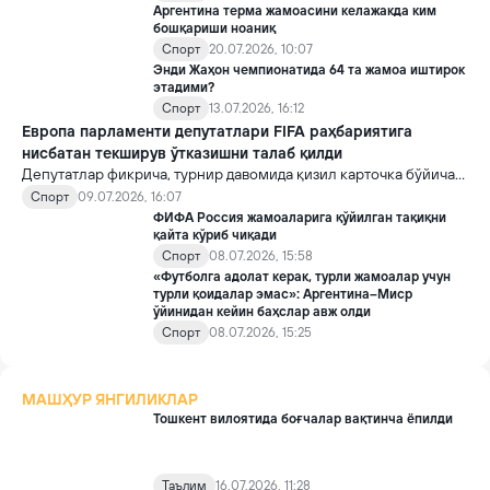
Аргентина терма жамоасини келажакда ким
бошқариши ноаниқ
Спорт
20.07.2026, 10:07
Энди Жаҳон чемпионатида 64 та жамоа иштирок
этадими?
Спорт
13.07.2026, 16:12
Европа парламенти депутатлари FIFA раҳбариятига
нисбатан текширув ўтказишни талаб қилди
Депутатлар фикрича, турнир давомида қизил карточка бўйича
қоидани ўзгартириш қарори Трампнинг Инфантино билан
Спорт
09.07.2026, 16:07
телефон мулоқотидан сўнг қабул қилинган.
ФИФА Россия жамоаларига қўйилган тақиқни
қайта кўриб чиқади
Спорт
08.07.2026, 15:58
«Футболга адолат керак, турли жамоалар учун
турли қоидалар эмас»: Аргентина–Миср
ўйинидан кейин баҳслар авж олди
Спорт
08.07.2026, 15:25
МАШҲУР ЯНГИЛИКЛАР
Тошкент вилоятида боғчалар вақтинча ёпилди
Таълим
16.07.2026, 11:28