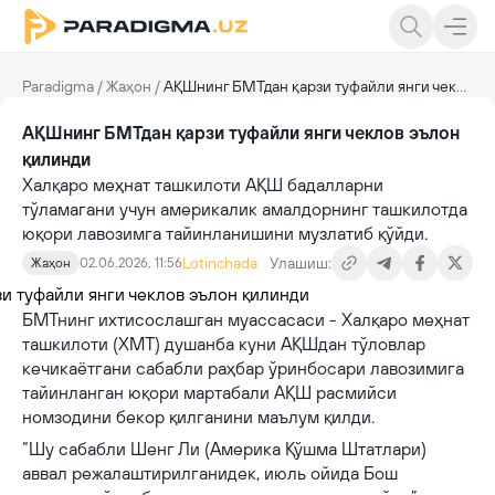
Paradigma
/
Жаҳон
/
АҚШнинг БМТдан қарзи туфайли янги чеклов эълон қилинди
АҚШнинг БМТдан қарзи туфайли янги чеклов эълон
қилинди
Халқаро меҳнат ташкилоти АҚШ бадалларни
тўламагани учун америкалик амалдорнинг ташкилотда
юқори лавозимга тайинланишини музлатиб қўйди.
Lotinchada
Улашиш:
Жаҳон
02.06.2026, 11:56
БМТнинг ихтисослашган муассасаси - Халқаро меҳнат
ташкилоти (ХМТ) душанба куни АҚШдан тўловлар
кечикаётгани сабабли раҳбар ўринбосари лавозимига
тайинланган юқори мартабали АҚШ расмийси
номзодини бекор қилганини маълум қилди.
“Шу сабабли Шенг Ли (Америка Қўшма Штатлари)
аввал режалаштирилганидек, июль ойида Бош