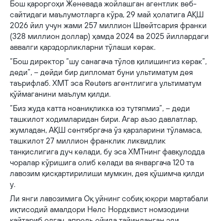
Бош қароргоҳи Женевада жойлашган агентлик веб-
сайтидаги маълумотларга кўра, 29 май ҳолатига АҚШ
2026 йил учун жами 257 миллион Швейтсария франки
(328 миллион доллар) ҳамда 2024 ва 2025 йиллардаги
аввалги қарздорликларни тўлаши керак.
“Бош директор “шу санагача тўлов қилишингиз керак”,
деди”, – дейди бир дипломат буни ультиматум дея
таърифлаб. ХМТ эса Reuters агентлигига ультиматум
қўймаганини маълум қилди.
“Биз жуда катта ноаниқликка юз тутяпмиз”, – деди
ташкилот ходимларидан бири. Агар аъзо давлатлар,
жумладан, АҚШ сентябргача ўз қарзларини тўламаса,
ташкилот 27 миллион франклик ликвидлик
танқислигига дуч келади, бу эса ХМТнинг фавқулодда
чоралар кўришига олиб келади ва январгача 120 та
лавозим қисқартирилиши мумкин, дея қўшимча қилди
у.
Ли янги лавозимига Оқ уйнинг собиқ юқори мартабали
иқтисодий амалдори Нелс Нордквист номзодини
қайтариб олгач, апрель ойида тайинланган эди.