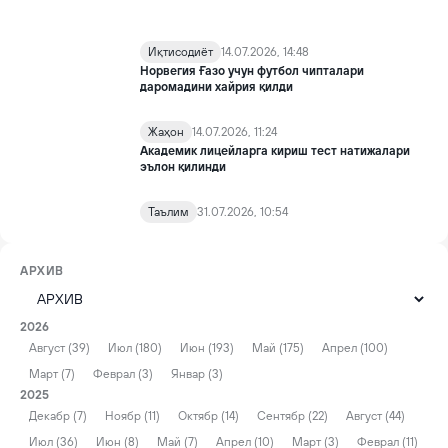
Иқтисодиёт
14.07.2026, 14:48
Норвегия Ғазо учун футбол чипталари
даромадини хайрия қилди
Жаҳон
14.07.2026, 11:24
Академик лицейларга кириш тест натижалари
эълон қилинди
Таълим
31.07.2026, 10:54
АРХИВ
2026
Август (39)
Июл (180)
Июн (193)
Май (175)
Апрел (100)
Март (7)
Феврал (3)
Январ (3)
2025
Декабр (7)
Ноябр (11)
Октябр (14)
Сентябр (22)
Август (44)
Июл (36)
Июн (8)
Май (7)
Апрел (10)
Март (3)
Феврал (11)