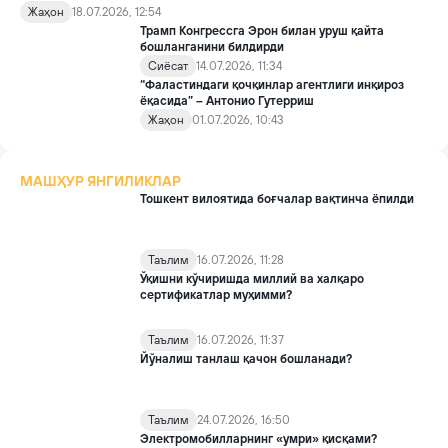
Social платформасидаги баёнотларини бошқалардан олдин
Жаҳон
18.07.2026, 12:54
кўриш имконияти учун пуллик тариф жорий этишни муҳокама
Трамп Конгрессга Эрон билан уруш қайта
қилмоқда.
бошланганини билдирди
Сиёсат
14.07.2026, 11:34
“Фаластиндаги қочқинлар агентлиги инқироз
ёқасида” – Антонио Гутерриш
Жаҳон
01.07.2026, 10:43
МАШҲУР ЯНГИЛИКЛАР
Тошкент вилоятида боғчалар вақтинча ёпилди
Таълим
16.07.2026, 11:28
Ўқишни кўчиришда миллий ва халқаро
сертификатлар муҳимми?
Таълим
16.07.2026, 11:37
Йўналиш танлаш қачон бошланади?
Таълим
24.07.2026, 16:50
Электромобилларнинг «умри» қисқами?