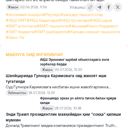
Улашиш:
Жаҳон
02.06.2026, 11:56
#молиявий инқироз
#Реутерс
#халқаро ташкилотлар
#АҚШ ХМТ
#АҚШ бадаллари
#АҚШ тўловлари
#АҚШ қарзи
#БМТ агентлиги
#БМТ ташкилоти
#Женева
#Нелс Нордквист
#ХМТ бюджети
#ХМТ раҳбарияти
#Халқаро меҳнат ташкилоти
#Шенг Ли
МАВЗУГА ОИД ЯНГИЛИКЛАР
АҚШ Эроннинг ҳарбий объектларига янги
зарбалар берди
Жаҳон
30.07.2026, 15:30
Швейцарияда Гулнора Каримовага оид жиноят иши
тугатилди
Суд Гулнора Каримовага нисбатан ишни жавобгарликка
тортиш муддати билан боғлиқ сабабларга кўра тугатди. Шу
Ўзбекистон
28.07.2026, 12:39
билан бирга, Lombard Odier банки пул ювишнинг олдини
Францияда эркак уч аёлга пичоқ билан ҳужум
олмагани учун миллионлаб франк жаримага тортилди.
қилди
Жаҳон
28.07.2026, 10:48
Энди Трамп президентлик мавқейидан ҳам “соққа” қилиши
мумкин
Доналд Трампнинг медиа компанияси президентнинг Truth