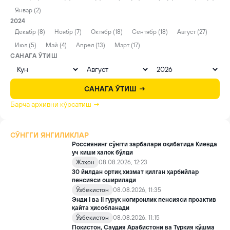
Январ (2)
2024
Декабр (8)
Ноябр (7)
Октябр (18)
Сентябр (18)
Август (27)
Июл (5)
Май (4)
Апрел (13)
Март (17)
САНАГА ЎТИШ
САНАГА ЎТИШ →
Барча архивни кўрсатиш →
СЎНГГИ ЯНГИЛИКЛАР
Россиянинг сўнгги зарбалари оқибатида Киевда
уч киши ҳалок бўлди
Жаҳон
08.08.2026, 12:23
30 йилдан ортиқ хизмат қилган ҳарбийлар
пенсияси оширилади
Ўзбекистон
08.08.2026, 11:35
Энди I ва II гуруҳ ногиронлик пенсияси проактив
қайта ҳисобланади
Ўзбекистон
08.08.2026, 11:15
Покистон, Саудия Арабистони ва Туркия қўшма