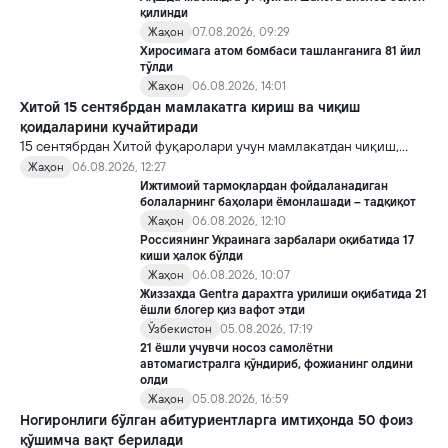
қилинди
Жаҳон
07.08.2026, 09:29
Хиросимага атом бомбаси ташланганига 81 йил
тўлди
Жаҳон
06.08.2026, 14:01
Хитой 15 сентябрдан мамлакатга кириш ва чиқиш
қоидаларини кучайтиради
15 сентябрдан Хитой фуқаролари учун мамлакатдан чиқиш,
хорижликлар учун эса Хитойга кириш тартиби бўйича янги
Жаҳон
06.08.2026, 12:27
қоидалар кучга киради.
Ижтимоий тармоқлардан фойдаланадиган
болаларнинг баҳолари ёмонлашади – тадқиқот
Жаҳон
06.08.2026, 12:10
Россиянинг Украинага зарбалари оқибатида 17
киши ҳалок бўлди
Жаҳон
06.08.2026, 10:07
Жиззахда Gentra дарахтга урилиши оқибатида 21
ёшли блогер қиз вафот этди
Ўзбекистон
05.08.2026, 17:19
21 ёшли учувчи носоз самолётни
автомагистралга қўндириб, фожианинг олдини
олди
Жаҳон
05.08.2026, 16:59
Ногиронлиги бўлган абитуриентларга имтиҳонда 50 фоиз
қўшимча вақт берилади