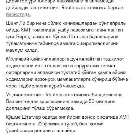
директор ўринбосари лавозимини эгалламайди”, —
дейилади ташкилотнинг Reuters агентлигига берган
баёнотида.
Шенг Ли бир неча ойлик кечикишлардан сўнг апрель
ойида ХМТ томонидан ушбу лавозимга тайинланган
эди. Бироқ ташкилот Қўшма Штатлар бадалларини
тўламагунича тайинлов амалга оширилмаслигини
маълум қилди.
Молиявий қийинчиликларга дуч келаётган ташкилот
ходимларни ишга ёллашни ва заруратсиз хизмат
сафарларини аллақачон тўхтатиб қўйган ҳамда айрим
ходимларни арзонроқ мамлакатларга кўчириш бўйича
чора-тадбирларни кўриб чиқмоқда.
Уч дипломатнинг Reuters агентлигига билдиришича,
Вашингтондан қарзларининг камида 50 миллион
долларини тўлаш сўралмоқда.
Қўшма Штатлар одатда энг йирик донор сифатида ХМТ
бюджетининг 22 фоизини тўлаб, бош ҳомий
ўринбосари ролини эгаллайди.