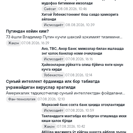
мудофаа битимини имзолади
Сиёсат
08.08.2026, 10:46
Хитой Ўзбекистоннинг бош савдо ҳамкорига
айланди
Иқтисодиёт
08.08.2026, 10:39
Путиндан кейин ким?
73 ёшли Владимир Путин кучли шахсий ҳокимият тизимини
яратди, аммо ундан кейин ким келиши ва ҳокимиятни
Жаҳон
07.08.2026, 16:29
топшириш механизми ҳали ноаниқ. Таҳлилчилар фикрича, бу
Avo, TBC, Анор Банк: мижозлар билан ишлашда
Кремлда ворислик жангига олиб келиши мумкин.
энг қолоқ банклар номи очиқланди
Иқтисодиёт
07.08.2026, 16:16
Ҳайвонларни рўйхатга олиш бўйича янги қонун
кучга кирди
Ўзбекистон
07.08.2026, 12:14
Сунъий интеллект ёрдамида илк бор табиатда
учрамайдиган вируслар яратилди
Америкалик тадқиқотчилар сунъий интеллектдан фойдаланиб
16 та вирус яратди. Бу кашфиёт янги ютуқларга умид уйғотиш
Фан-технология
07.08.2026, 12:10
билан бирга, ундан нотўғри мақсадда фойдаланиш борасидаги
Марказий банк сохта банк ҳақида огоҳлантирди
хавотирларни ҳам кучайтирмоқда.
Иқтисодиёт
07.08.2026, 10:59
Таиланддаги мактабда юз берган отишмада икки
киши ҳалок бўлди
Жаҳон
07.08.2026, 10:42
АҚШда масжидга ўт қўйган шахсга айблов эълон