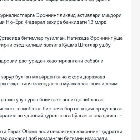
журналистларга Эроннинг ликвид активлари миқдори
сми Ню-Ёрк Федерал захира банкидаги 1,3 млрд
ўртасида битимлар тузилган. Натижада Эроннинг ўша
сирни озод қилиши эвазига Қўшма Штатлар ушбу
ядровий дастуридан хавотирлангани сабабли
 зарур бўлган меъёрдан анча юқори даражада
тури фақат тинч мақсадларга мўлжалланганини доим
ратиш учун уран бойитаётганликда айблаган.
лакатга нисбатан бир неча бор санкциялар қўллаган.
ратилган ядровий қуролга эга бўлган ягона давлат –
нти Барак Обама воситачилигида жаҳоннинг қудратли
лар режаси) деб номланган битимни имзолади.