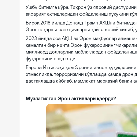
Ушбу битимга кўра, Теҳрон ўз ядровий дастурини
аксарият активларидан фойдаланиш ҳуқуқини қўл
Бироқ 2018 йилда Доналд Трамп АҚШни битимдан 
Эронга қарши санкцияларни қайта жорий қилиб, 
2023 йилда эса АҚШ ва Эрон маҳбуслар алмашин
қамалган бир нечта Эрон фуқаросининг чиқарил
миллиард долларлик маблағлардан фойдаланишг
фуқаросини озод этди.
Европа Иттифоқи ҳам Эронни инсон ҳуқуқларини
этмасликда, терроризмни қўллашда ҳамда дрон 
дастаклашда айблаб, мамлакат марказий банки а
Музлатилган Эрон активлари қаерда?