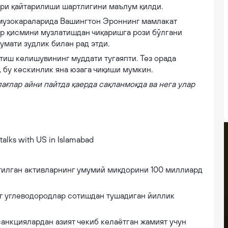
ри қайтарилиши шартлигини маълум қилди.
 музокараларида Вашингтон Эроннинг мамлакат
ир қисмини музлатишдан чиқаришга рози бўлгани
умати зудлик билан рад этди.
иш келишувининг муддати тугаяпти. Тез орада
 бу кескинлик яна юзага чиқиши мумкин.
лағлар айни пайтда қаерда сақланмоқда ва нега улар
Islamabad
тилган активларнинг умумий миқдорини 100 миллиард
г углеводородлар сотишдан тушадиган йиллик
анкциялардан азият чекиб келаётган жамият учун