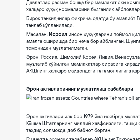
Давлатлар расман бошқа бир мамлакат ёки комп
халқаро ҳуқуқ нормаларини бузганлик айбловлар
Бироқ танқидчилар фикрича, одатда бу амалиёт 
танлаб қўлланилади.
Масалан,
Исроил
инсон ҳуқуқларини поймол қил
амалга оширишда бир неча бор айбланган. Шунга
томонидан музлатилмаган.
Эрон, Россия, Шимолий Корея, Ливия, Венесуэла
музлатиб қўйилган мамлакатлар сирасига киради
АҚШнинг халқаро майдондаги гегемонлигига қар
Эрон активларининг музлатилиш сабаблари
Iran frozen assets: Countries where Tehran's oil and gas revenues 
Эрон активлари илк бор 1979 йил ноябрда музл
Қўшма Штатларнинг миллий хавфсизлиги, ташқи с
таҳдид солмоқда, деб баёнот берган.
Бу вақтда эронлик талабалар АҚШнинг Теҳронда