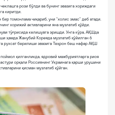
 чеклашга рози бўлди ва бунинг эвазига хориждаги
га киритди.
бир томонлама чиқариб, уни “холис эмас” деб атади.
унинг хорижий активларини яна музлатиб қўйди.
уви тўғрисида келишувга эришди. Унга кўра, АҚШда
иши ҳамда Жанубий Кореяда музлатиб қўйилган 6
а рухсат берилиши эвазига Теҳрон беш нафар АҚШ
 поймол қилганликда, ядровий мажбуриятларга риоя
дастури орқали Россиянинг Украинага қарши урушини
ктивларини қисман музлатиб қўйган.