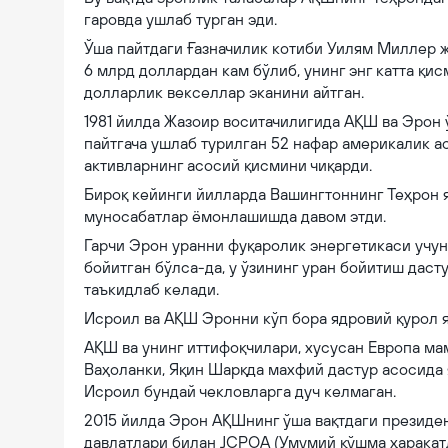
гаровда ушлаб турган эди.
Ўша пайтдаги Ғазначилик котиби Уилям Миллер 
6 млрд доллардан кам бўлиб, унинг энг катта қи
долларлик векселлар эканини айтган.
1981 йилда Жазоир воситачилигида АҚШ ва Эрон 
пайтгача ушлаб турилган 52 нафар америкалик а
активларнинг асосий қисмини чиқарди.
Бироқ кейинги йилларда Вашингтоннинг Теҳрон 
муносабатлар ёмонлашишда давом этди.
Гарчи Эрон уранни фуқаролик энергетикаси учун
бойитган бўлса-да, у ўзининг уран бойитиш дас
таъкидлаб келади.
Исроил ва АҚШ Эронни кўп бора ядровий қурол я
АҚШ ва унинг иттифоқчилари, хусусан Европа мам
Ваҳоланки, Яқин Шарқда махфий дастур асосида я
Исроил бундай чекловларга дуч келмаган.
2015 йилда Эрон АҚШнинг ўша вақтдаги президе
давлатлари билан JCPOA (Умумий қўшма ҳаракат