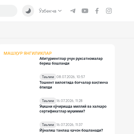
Ўзбекча
МАШҲУР ЯНГИЛИКЛАР
Абитуриентлар учун рухсатномалар
бериш бошланди
Таълим
08.07.2026, 10:57
Тошкент вилоятида боғчалар вақтинча
ёпилди
Таълим
16.07.2026, 11:28
Ўқишни кўчиришда миллий ва халқаро
сертификатлар муҳимми?
Таълим
16.07.2026, 11:37
Йўналиш танлаш қачон бошланади?