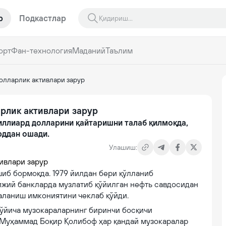
р
Подкастлар
орт
Фан-технология
Маданий
Таълим
олларлик активлари зарур
рлик активлари зарур
иллиард долларини қайтаришни талаб қилмоқда,
рддан ошади.
Улашиш:
иб бормоқда. 1979 йилдан бери қўлланиб
ижий банкларда музлатиб қўйилган нефть савдосидан
аланиш имкониятини чеклаб қўйди.
бўйича музокараларнинг биринчи босқичи
Муҳаммад Боқир Қолибоф ҳар қандай музокаралар