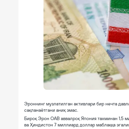
UAE said to weigh freezing billions of dollars of Iranian assets | Se
Эроннинг музлатилган активлари бир нечта давла
сақланаётгани аниқ эмас.
Бироқ Эрон ОАВ аввалроқ Япония тахминан 1,5 м
ва Ҳиндистон 7 миллиард доллар маблаққа эгалик