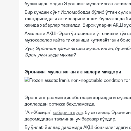
бўлишидан олдин Эроннинг музлатилган активла
Бир кундан сўнг Исломободда бўлиб ўтган сулҳ
ташқарисидаги активларининг ҳеч бўлмаганда б
ҳақида хабарлар тарқалди. Бироқ уларни АҚШ ҳук
Амалдаги АҚШ-Эрон ўртасидаги ўт очишни тўхтат
музокаралар қайта тикланиши кутилаётгани боис,
Хўш, Эроннинг қанча активи музлатилган, бу маб
Эрон учун жуда муҳим?
Эроннинг музлатилган активлари миқдори
Frozen assets: Iran's non-negotiable condition for talks with US in 
Эроннинг расмий ҳисоботлари хориждаги музла
доллардан ортиққа баҳоламоқда.
“Ал-Жазира”
хабарига кўра,
бу активлар Эроннин
даромадидан тахминан уч баравар кўпдир.
Бу ўнлаб йиллар давомида АҚШ бошчилигидаги с