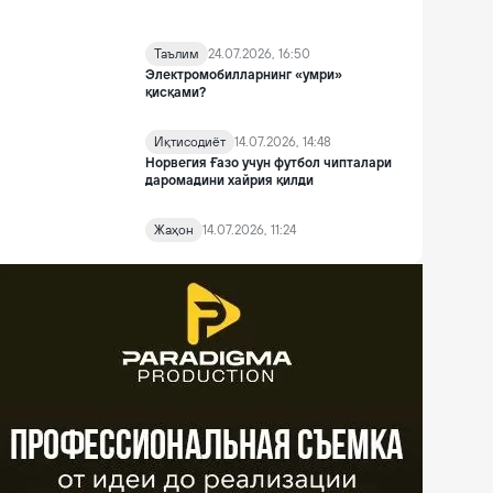
Таълим
24.07.2026, 16:50
Электромобилларнинг «умри»
қисқами?
Иқтисодиёт
14.07.2026, 14:48
Норвегия Ғазо учун футбол чипталари
даромадини хайрия қилди
Жаҳон
14.07.2026, 11:24