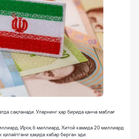
eking Alpha
тда сақланади. Уларнинг ҳар бирида қанча маблағ
иллиард, Ироқ 6 миллиард, Хитой камида 20 миллиард
 қилаётгани ҳақида хабар берган эди.