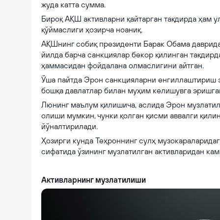
жуда катта сумма.
Бироқ АҚШ активларни қайтарган тақдирда ҳам 
қўймаслиги ҳозирча ноаниқ.
АҚШнинг собиқ президенти Барак Обама даврида
йилда барча санкциялар бекор қилинган тақдирд
ҳаммасидан фойдалана олмаслигини айтган.
Ўша пайтда Эрон санкцияларни енгиллаштириш э
бошқа давлатлар билан муҳим келишувга эришга
Люнинг маълум қилишича, аслида Эрон музлатил
олиши мумкин, чунки қолган қисми аввалги қилин
йўналтирилади.
Ҳозирги кунда Теҳроннинг сулҳ музокараларида
сифатида ўзининг музлатилган активларидан кам
Активларнинг музлатилиши