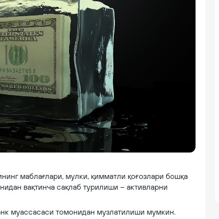
ининг маблағлари, мулки, қимматли қоғозлари бошқа
онидан вақтинча сақлаб турилиши – активларни
 банк муассасаси томонидан музлатилиши мумкин.