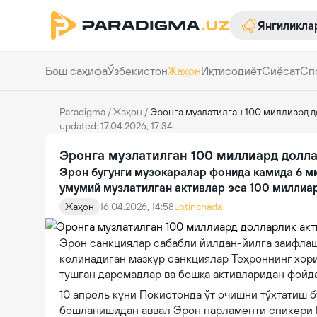
Янгиликла
Бош саҳифа
Ўзбекистон
Жаҳон
Иқтисодиёт
Сиёсат
Сп
Paradigma
/
Жаҳон
/
Эронга музлатилган 100 миллиард д
updated: 17.04.2026, 17:34
Эронга музлатилган 100 миллиард долла
Эрон бугунги музокаралар фонида камида 6 м
умумий музлатилган активлар эса 100 миллиа
Жаҳон
16.04.2026, 14:58
Lotinchada
Эрон санкциялар сабабли йилдан-йилга заифлаш
келинадиган мазкур санкциялар Теҳроннинг хор
тушган даромадлар ва бошқа активларидан фойд
10 апрель куни Покистонда ўт очишни тўхтатиш 
бошланишидан аввал Эрон парламенти спикери 