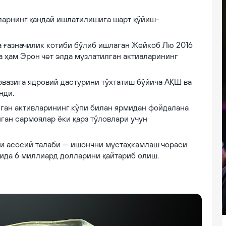
уларнинг қандай ишлатилишига шарт қўйиш-
 ғазначилик котиби бўлиб ишлаган Жейкоб Лю 2016
а ҳам Эрон чет элда музлатилган активларининг
вазига ядровий дастурини тўхтатиш бўйича АҚШ ва
нди.
ган активларининг кўпи билан ярмидан фойдалана
ган сармоялар ёки қарз тўловлари учун
ги асосий талаби — ишончни мустаҳкамлаш чораси
ида 6 миллиард долларини қайтариб олиш.