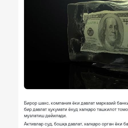
Can the Government Freeze My Assets in a Criminal Case?
Бирор шахс, компания ёки давлат марказий банк
бир давлат ҳукумати ёхуд халқаро ташкилот том
музлатиш дейилади.
Активлар суд, бошқа давлат, халқаро орган ёки