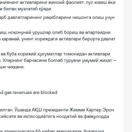
аниянинг активларини жиноий фаолият, пул ювиш ёки
и билан музлатиб қўяди.
Ғарб давлатларининг рақибларини нишонга олиш учун
иш, ноқонуний урушлар олиб бориш ва апартеидни
 қарамай, унинг хориждаги активлари бирорта давлат
 ва Куба хорижий ҳукуматлар томонидан активлари
. Уларнинг барчасини боғлаб турувчи умумий жиҳат —
ши чиққани.
are blocked
атилган. Ўшанда АҚШ президенти Жимми Картер Эрон
иёсати ва иқтисодиётига ноодатий ва фавқулодда
ги элчихонасида 66 нафар америкалик фуқарони