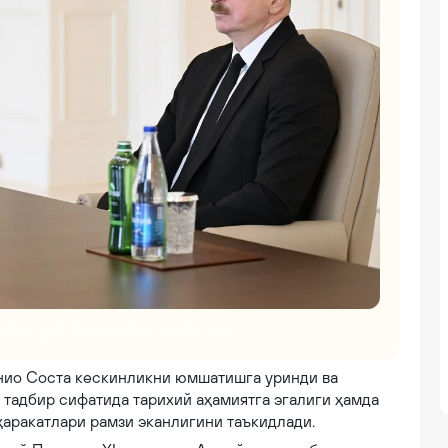
on hosting the European Summit in Yerevan
нио Cоста кескинликни юмшатишга уринди ва
 тадбир сифатида тарихий аҳамиятга эгалиги ҳамда
аракатлари рамзи эканлигини таъкидлади.