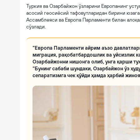
Туркия ва Озарбайжон ўзларини Европанинг усту
асосий геосиёсий тафовутларидан бирини юзага
Ассамблеяси ва Европа Парламенти билан алоқал
сўзлади.
“Европа Парламенти айрим аъзо давлатлар
миграция, рақобатбардошлик ва уйсизлик к
Озарбайжонни нишонга олиб, унга қарши туҳ
“Бунинг сабаби шундаки, Озарбайжон ўз ҳуд
сепаратизмга чек қўйди ҳамда ҳарбий жино