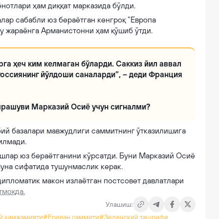
нотлари ҳам диққат марказида бўлди.
лар сабабли юз бераётган кенгроқ “Европа
у жараёнга Арманистонни ҳам қўшиб ўтди.
ерга ҳеч ким келмаган бўларди. Саккиз йил аввал
оссиянинг йўлдоши саналарди”, – деди Франция
ий базалари мавжудлиги саммитнинг ўтказилишига
илмади.
ишлар юз бераётганини кўрсатди. Буни Марказий Осиё
муна сифатида тушунмаслик керак.
дипломатик макон излаётган постсовет давлатлари
тмоқда.
Улашиш:
й ҳамжамияти
#Ереван саммити
#Зеленский ташрифи