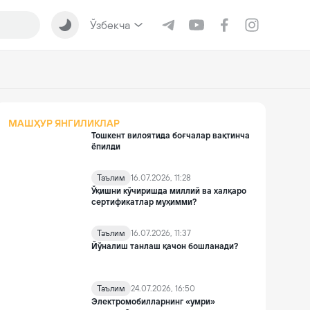
Ўзбекча
МАШҲУР ЯНГИЛИКЛАР
Тошкент вилоятида боғчалар вақтинча
ёпилди
Таълим
16.07.2026, 11:28
Ўқишни кўчиришда миллий ва халқаро
сертификатлар муҳимми?
Таълим
16.07.2026, 11:37
Йўналиш танлаш қачон бошланади?
Таълим
24.07.2026, 16:50
Электромобилларнинг «умри»