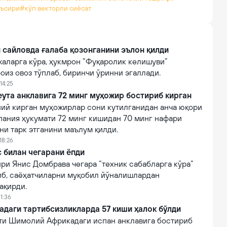
аъсири
#кўп векторли сиёсат
сайловда ғалаба қозонганини эълон қилди
жаларга кўра, ҳукмрон “Фуқаролик келишуви”
фоиз овоз тўплаб, биринчи ўринни эгаллади.
14:25
ута анклавига 72 минг муҳожир бостириб кирган
ний кирган муҳожирлар сони кутилганидан анча юқори
пания ҳукумати 72 минг кишидан 70 минг нафари
ни тарк этганини маълум қилди.
18:26
 билан чегарани ёпди
ри Янис Домбрава чегара “техник сабабларга кўра”
иб, саёҳатчиларни муқобил йўналишлардан
ақирди.
11:36
адаги тартибсизликларда 57 киши ҳалок бўлди
ти Шимолий Африкадаги испан анклавига бостириб