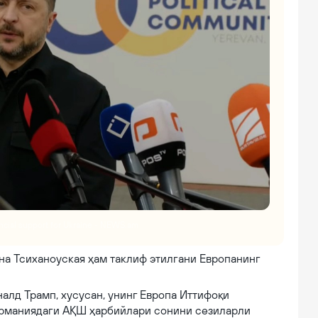
ancial support for Ukraine - NEWS.am
на Тсиханоуская ҳам таклиф этилгани Европанинг
лд Трамп, хусусан, унинг Европа Иттифоқи
ерманиядаги АҚШ ҳарбийлари сонини сезиларли