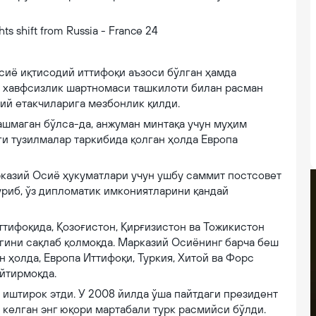
sia - France 24
сиё иқтисодий иттифоқи аъзоси бўлган ҳамда
ив хавфсизлик шартномаси ташкилоти билан расман
ий етакчиларига мезбонлик қилди.
ашмаган бўлса-да, анжуман минтақа учун муҳим
и тузилмалар таркибида қолган ҳолда Европа
рказий Осиё ҳукуматлари учун ушбу саммит постсовет
уриб, ўз дипломатик имкониятларини қандай
ттифоқида, Қозоғистон, Қирғизистон ва Тожикистон
гини сақлаб қолмоқда. Марказий Осиёнинг барча беш
 ҳолда, Европа Иттифоқи, Туркия, Хитой ва Форс
йтирмоқда.
иштирок этди. У 2008 йилда ўша пайтдаги президент
келган энг юқори мартабали турк расмийси бўлди.