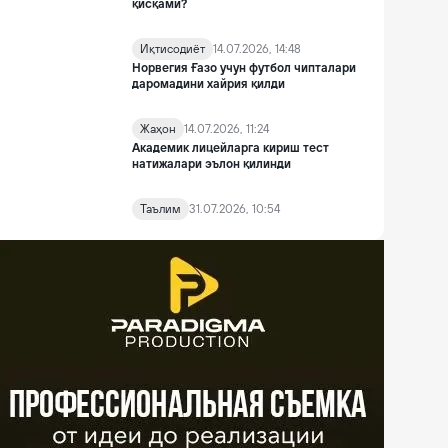
қисқами?
Иқтисодиёт
14.07.2026, 14:48
Норвегия Ғазо учун футбол чипталари
даромадини хайрия қилди
Жаҳон
14.07.2026, 11:24
Академик лицейларга кириш тест
натижалари эълон қилинди
Таълим
31.07.2026, 10:54