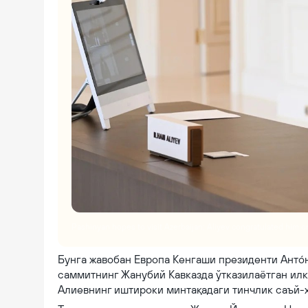
Pashinyan hopes to visit Azerbaijan; Aliyev congratulated him 
Бунга жавобан Европа Кенгаши президенти Антó
саммитнинг Жанубий Кавказда ўтказилаётган илк
Алиевнинг иштироки минтақадаги тинчлик саъй-ҳ