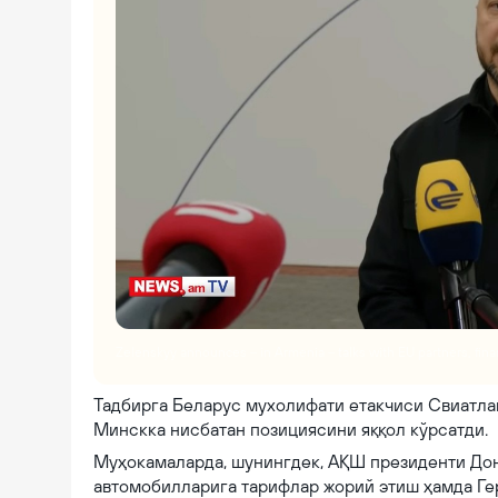
Zelenskyy announces – in Armenia – talks with EU partners, fin
Тадбирга Беларус мухолифати етакчиси Свиатла
Минскка нисбатан позициясини яққол кўрсатди.
Муҳокамаларда, шунингдек, АҚШ президенти Дона
автомобилларига тарифлар жорий этиш ҳамда Г