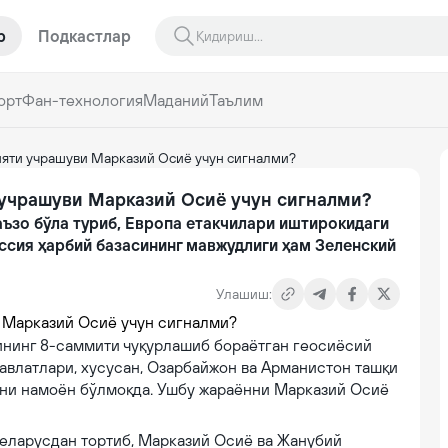
р
Подкастлар
орт
Фан-технология
Маданий
Таълим
ияти учрашуви Марказий Осиё учун сигналми?
учрашуви Марказий Осиё учун сигналми?
ъзо бўла туриб, Европа етакчилари иштирокидаги
ссия ҳарбий базасининг мавжудлиги ҳам Зеленский
Улашиш:
ининг 8-саммити чуқурлашиб бораётган геосиёсий
авлатлари, хусусан, Озарбайжон ва Арманистон ташқи
ни намоён бўлмоқда. Ушбу жараённи Марказий Осиё
 Беларусдан тортиб, Марказий Осиё ва Жанубий