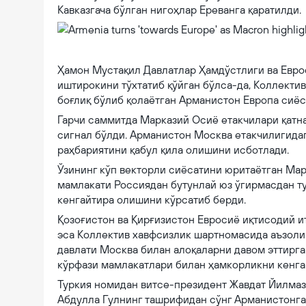
Кавказгача бўлган нигоҳлар Ереванга қаратилди.
Armenia turns 'towards Europe' as Macron highlights shift from Rus
Ҳамон Мустақил Давлатлар Ҳамдўстлиги ва Евро
иштирокини тўхтатиб қўйган бўлса-да, Коллект
боғлиқ бўлиб қолаётган Арманистон Европа сиёс
Гарчи саммитда Марказий Осиё етакчилари қатн
сигнал бўлди. Арманистон Москва етакчилигидаг
раҳбариятини қабул қила олишини исботлади.
Ўзининг кўп векторли сиёсатини юритаётган Ма
мамлакати Россиядан бутунлай юз ўгирмасдан т
кенгайтира олишини кўрсатиб берди.
Қозоғистон ва Қирғизистон Евросиё иқтисодий и
эса Коллектив хавфсизлик шартномасида аъзоли
давлати Москва билан алоқаларни давом эттирган
кўрфази мамлакатлари билан ҳамкорликни кенга
Туркия номидан витсе-президент Жавдат Йилмаз 
Абдулла Гулнинг ташрифидан сўнг Арманистонга 