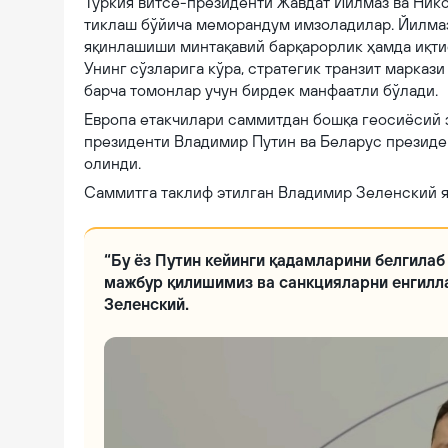
Туркия витсе-президенти Жавдат Йилмаз ва Нико
тиклаш бўйича меморандум имзоладилар. Йилма
яқинлашиши минтақавий барқарорлик ҳамда иқти
Унинг сўзларига кўра, стратегик транзит марка
барча томонлар учун бирдек манфаатли бўлади.
Европа етакчилари саммитдан бошқа геосиёсий 
президенти Владимир Путин ва Беларус президе
олинди.
Саммитга таклиф этилган Владимир Зеленский я
“Бу ёз Путин кейинги қадамларини белгилаб
мажбур қилишимиз ва санкцияларни енгилла
Зеленский.