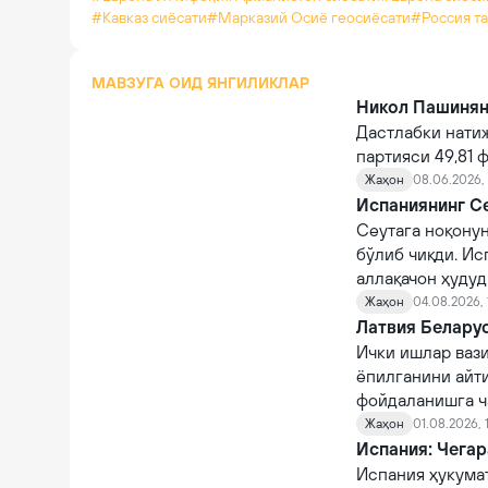
#Кавказ сиёсати
#Марказий Осиё геосиёсати
#Россия т
МАВЗУГА ОИД ЯНГИЛИКЛАР
Никол Пашинян 
Дастлабки нати
партияси 49,81 
Жаҳон
08.06.2026, 
Испаниянинг Се
Сеутага ноқону
бўлиб чиқди. Ис
аллақачон ҳудуд
Жаҳон
04.08.2026, 
Латвия Беларус
Ички ишлар вази
ёпилганини айт
фойдаланишга ч
Жаҳон
01.08.2026, 
Испания: Чегар
Испания ҳукума