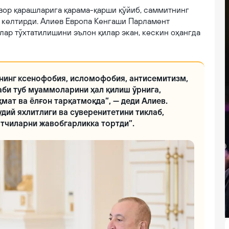
вор қарашларига қарама-қарши қўйиб, саммитнинг
 келтирди. Алиев Европа Кенгаши Парламент
ар тўхтатилишини эълон қилар экан, кескин оҳангда
нинг ксенофобия, исломофобия, антисемитизм,
аби туб муаммоларини ҳал қилиш ўрнига,
мат ва ёлғон тарқатмоқда”, — деди Алиев.
удий яхлитлиги ва суверенитетини тиклаб,
ятчиларни жавобгарликка тортди”.