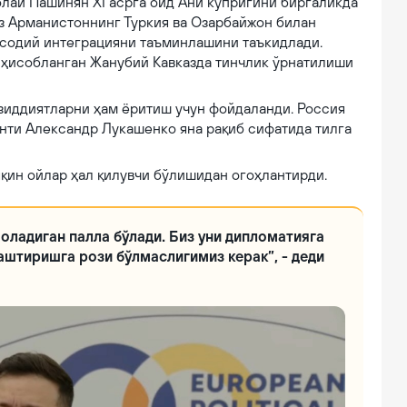
лай Пашинян XI асрга оид Ани кўпригини биргаликда
з Арманистоннинг Туркия ва Озарбайжон билан
содий интеграцияни таъминлашини таъкидлади.
зи ҳисобланган Жанубий Кавказда тинчлик ўрнатилиши
зиддиятларни ҳам ёритиш учун фойдаланди. Россия
нти Александр Лукашенко яна рақиб сифатида тилга
қин ойлар ҳал қилувчи бўлишидан огоҳлантирди.
 оладиган палла бўлади. Биз уни дипломатияга
штиришга рози бўлмаслигимиз керак”, - деди