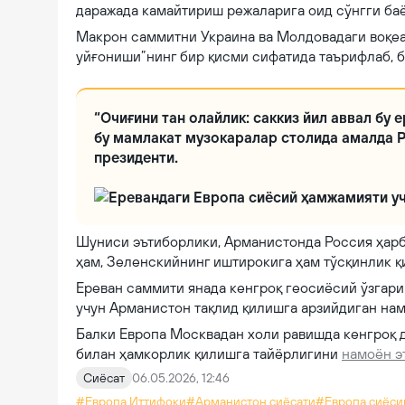
даражада камайтириш режаларига оид сўнгги баё
Макрон саммитни Украина ва Молдовадаги воқеа
уйғониши”нинг бир қисми сифатида таърифлаб, б
“Очиғини тан олайлик: саккиз йил аввал бу 
бу мамлакат музокаралар столида амалда Р
президенти.
Шуниси эътиборлики, Арманистонда Россия ҳарб
ҳам, Зеленскийнинг иштирокига ҳам тўсқинлик қ
Ереван саммити янада кенгроқ геосиёсий ўзгар
учун Арманистон тақлид қилишга арзийдиган на
Балки Европа Москвадан холи равишда кенгроқ 
билан ҳамкорлик қилишга тайёрлигини
намоён э
Сиёсат
06.05.2026, 12:46
#Европа Иттифоқи
#Арманистон сиёсати
#Европа сиёси