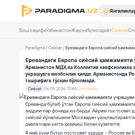
Янгиликла
Бош саҳифа
Ўзбекистон
Жаҳон
Иқтисодиёт
Сиёсат
Сп
Paradigma
/
Сиёсат
/
Еревандаги Европа сиёсий ҳамжам
Еревандаги Европа сиёсий ҳамжамияти 
Арманистон МДҲ ва Коллектив хавфсизликка а
учрашувга мезбонлик қилди. Арманистонда Ро
ташрифига тўсқин бўлолмади.
Сиёсат
06.05.2026, 12:46
Lotinchada
Ереванда бўлиб ўтган Европа сиёсий ҳамжамият
зиддиятлар фонида юз берди. Айрим постсовет д
сиёсий йўналишини Москвадан узоқлаштираётга
давлатлари катта қизиқиш билан кузатяпти.
4 май куни бутун постсовет ҳудуди – Россия ва