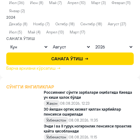
Июл (36)
Июн (8)
Май (7)
Апрел (10)
Март (3)
Феврал (11)
Январ (2)
2024
Декабр (8)
Ноябр (7)
Октябр (18)
Сентябр (18)
Август (27)
Июл (5)
Май (4)
Апрел (13)
Март (17)
САНАГА ЎТИШ
САНАГА ЎТИШ →
Барча архивни кўрсатиш →
СЎНГГИ ЯНГИЛИКЛАР
Россиянинг сўнгги зарбалари оқибатида Киевда
уч киши ҳалок бўлди
Жаҳон
08.08.2026, 12:23
30 йилдан ортиқ хизмат қилган ҳарбийлар
пенсияси оширилади
Ўзбекистон
08.08.2026, 11:35
Энди I ва II гуруҳ ногиронлик пенсияси проактив
қайта ҳисобланади
Ўзбекистон
08.08.2026, 11:15