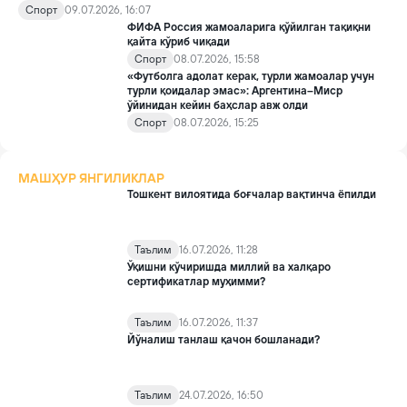
қоидани ўзгартириш қарори Трампнинг Инфантино билан
Спорт
09.07.2026, 16:07
телефон мулоқотидан сўнг қабул қилинган.
ФИФА Россия жамоаларига қўйилган тақиқни
қайта кўриб чиқади
Спорт
08.07.2026, 15:58
«Футболга адолат керак, турли жамоалар учун
турли қоидалар эмас»: Аргентина–Миср
ўйинидан кейин баҳслар авж олди
Спорт
08.07.2026, 15:25
МАШҲУР ЯНГИЛИКЛАР
Тошкент вилоятида боғчалар вақтинча ёпилди
Таълим
16.07.2026, 11:28
Ўқишни кўчиришда миллий ва халқаро
сертификатлар муҳимми?
Таълим
16.07.2026, 11:37
Йўналиш танлаш қачон бошланади?
Таълим
24.07.2026, 16:50