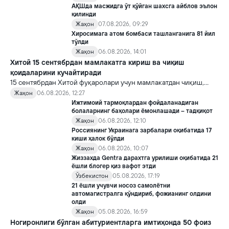
АҚШда масжидга ўт қўйган шахсга айблов эълон
қилинди
Жаҳон
07.08.2026, 09:29
Хиросимага атом бомбаси ташланганига 81 йил
тўлди
Жаҳон
06.08.2026, 14:01
Хитой 15 сентябрдан мамлакатга кириш ва чиқиш
қоидаларини кучайтиради
15 сентябрдан Хитой фуқаролари учун мамлакатдан чиқиш,
хорижликлар учун эса Хитойга кириш тартиби бўйича янги
Жаҳон
06.08.2026, 12:27
қоидалар кучга киради.
Ижтимоий тармоқлардан фойдаланадиган
болаларнинг баҳолари ёмонлашади – тадқиқот
Жаҳон
06.08.2026, 12:10
Россиянинг Украинага зарбалари оқибатида 17
киши ҳалок бўлди
Жаҳон
06.08.2026, 10:07
Жиззахда Gentra дарахтга урилиши оқибатида 21
ёшли блогер қиз вафот этди
Ўзбекистон
05.08.2026, 17:19
21 ёшли учувчи носоз самолётни
автомагистралга қўндириб, фожианинг олдини
олди
Жаҳон
05.08.2026, 16:59
Ногиронлиги бўлган абитуриентларга имтиҳонда 50 фоиз