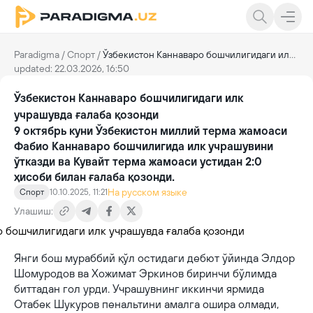
Paradigma
/
Спорт
/
Ўзбекистон Каннаваро бошчилигидаги илк учрашувда ғалаба қозонди
updated: 22.03.2026, 16:50
Ўзбекистон Каннаваро бошчилигидаги илк
учрашувда ғалаба қозонди
9 октябрь куни Ўзбекистон миллий терма жамоаси
Фабио Каннаваро бошчилигида илк учрашувини
ўтказди ва Кувайт терма жамоаси устидан 2:0
ҳисоби билан ғалаба қозонди.
На русском языке
Спорт
10.10.2025, 11:21
Улашиш:
Янги бош мураббий қўл остидаги дебют ўйинда Элдор
Шомуродов ва Хожимат Эркинов биринчи бўлимда
биттадан гол урди. Учрашувнинг иккинчи ярмида
Отабек Шукуров пенальтини амалга ошира олмади,