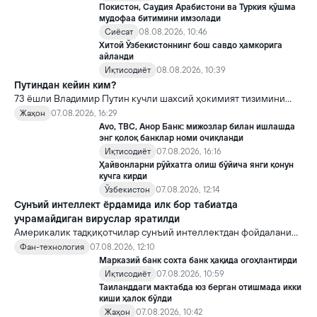
Покистон, Саудия Арабистони ва Туркия қўшма
мудофаа битимини имзолади
Сиёсат
08.08.2026, 10:46
Хитой Ўзбекистоннинг бош савдо ҳамкорига
айланди
Иқтисодиёт
08.08.2026, 10:39
Путиндан кейин ким?
73 ёшли Владимир Путин кучли шахсий ҳокимият тизимини
яратди, аммо ундан кейин ким келиши ва ҳокимиятни
Жаҳон
07.08.2026, 16:29
топшириш механизми ҳали ноаниқ. Таҳлилчилар фикрича, бу
Avo, TBC, Анор Банк: мижозлар билан ишлашда
Кремлда ворислик жангига олиб келиши мумкин.
энг қолоқ банклар номи очиқланди
Иқтисодиёт
07.08.2026, 16:16
Ҳайвонларни рўйхатга олиш бўйича янги қонун
кучга кирди
Ўзбекистон
07.08.2026, 12:14
Сунъий интеллект ёрдамида илк бор табиатда
учрамайдиган вируслар яратилди
Америкалик тадқиқотчилар сунъий интеллектдан фойдаланиб
16 та вирус яратди. Бу кашфиёт янги ютуқларга умид уйғотиш
Фан-технология
07.08.2026, 12:10
билан бирга, ундан нотўғри мақсадда фойдаланиш борасидаги
Марказий банк сохта банк ҳақида огоҳлантирди
хавотирларни ҳам кучайтирмоқда.
Иқтисодиёт
07.08.2026, 10:59
Таиланддаги мактабда юз берган отишмада икки
киши ҳалок бўлди
Жаҳон
07.08.2026, 10:42