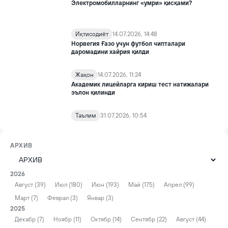
Электромобилларнинг «умри» қисқами?
Иқтисодиёт
14.07.2026, 14:48
Норвегия Ғазо учун футбол чипталари
даромадини хайрия қилди
Жаҳон
14.07.2026, 11:24
Академик лицейларга кириш тест натижалари
эълон қилинди
Таълим
31.07.2026, 10:54
АРХИВ
2026
Август (39)
Июл (180)
Июн (193)
Май (175)
Апрел (99)
Март (7)
Феврал (3)
Январ (3)
2025
Декабр (7)
Ноябр (11)
Октябр (14)
Сентябр (22)
Август (44)