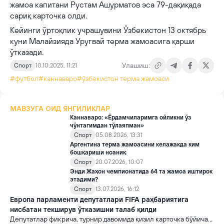
жамоа капитани Рустам Ашурматов эса 79-дақиқада
сариқ карточка олди.
Кейинги ўртоқлик учрашувини Ўзбекистон 13 октябрь
куни Малайзияда Уругвай терма жамоасига қарши
ўтказади.
Улашиш:
Спорт
10.10.2025, 11:21
#футбол
#каннаваро
#ўзбекистон терма жамоаси
МАВЗУГА ОИД ЯНГИЛИКЛАР
Каннаваро: «Ёрдамчиларимга ойликни ўз
чўнтагимдан тўлаяпман»
Спорт
05.08.2026, 13:31
Аргентина терма жамоасини келажакда ким
бошқариши ноаниқ
Спорт
20.07.2026, 10:07
Энди Жаҳон чемпионатида 64 та жамоа иштирок
этадими?
Спорт
13.07.2026, 16:12
Европа парламенти депутатлари FIFA раҳбариятига
нисбатан текширув ўтказишни талаб қилди
Депутатлар фикрича, турнир давомида қизил карточка бўйича