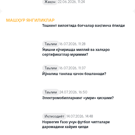
Жаҳон
22.06.2026, 11:24
МАШҲУР ЯНГИЛИКЛАР
Тошкент вилоятида боғчалар вақтинча ёпилди
Таълим
16.07.2026, 11:28
Ўқишни кўчиришда миллий ва халқаро
сертификатлар муҳимми?
Таълим
16.07.2026, 11:37
Йўналиш танлаш қачон бошланади?
Таълим
24.07.2026, 16:50
Электромобилларнинг «умри» қисқами?
Иқтисодиёт
14.07.2026, 14:48
Норвегия Ғазо учун футбол чипталари
даромадини хайрия қилди