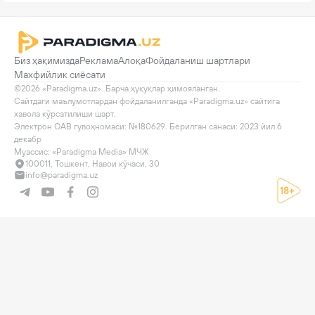
Биз ҳақимизда
Реклама
Алоқа
Фойдаланиш шартлари
Махфийлик сиёсати
©2026 «Paradigma.uz». Барча ҳуқуқлар ҳимояланган.

Сайтдаги маълумотлардан фойдаланилганда «Paradigma.uz» сайтига 
хавола кўрсатилиши шарт.

Электрон ОАВ гувоҳномаси: №180629. Берилган санаси: 2023 йил 6 
декабр

Муассис: «Paradigma Media» МЧЖ
100011, Тошкент, Навои кўчаси, 30
info@paradigma.uz