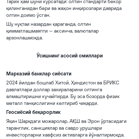
Тарих ҳам шуни кўрсатади: олтин стандарти бекор
қилинганидан бери ва жаҳон инқирозлари даврида
олтин доимо ўсган.
Шу нуқтаи назардан қараганда, олтин
қимматлашмаяпти — аксинча, валюталар
арзонлашмоқда.
Ўсишнинг асосий омиллари
Марказий банклар сиёсати
2024 йилдан бошлаб Хитой, Ҳиндистон ва БРИКС
давлатлари доллар захираларини олтинга
алмаштиришни кучайтирди. Бу эса бозорда физик
металл танқислигини келтириб чиқарди.
Геосиёсий беқарорлик
Яқин Шарқдаги можаролар, АҚШ ва Эрон ўртасидаги
таранглик, санкциялар ва савдо урушлари
инвесторларни хавфсиз активларга йўналтирмоқда.