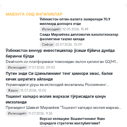
МАВЗУГА ОИД ЯНГИЛИКЛАР
Ўзбекистон олтин-валюта захиралари 70,9
миллиард долларга етди
Иқтисодиёт
12.05.2026, 15:49
Саида Мирзиёева дипломатик ваколатхоналар
фаолиятини таҳлил қилади
Сиёсат
22.07.2026, 13:09
Ўзбекистон венчур инвестициялар ўсиши бўйича дунёда
биринчи бўлди
Dealroom.co платформаси томонидан эълон қилинган Q2/H1
2026 Venture Capital Report ҳисоботида маълум қилинди.
Иқтисодиёт
17.07.2026, 09:53
Путин энди Си Цзиньпиннинг тенг ҳамкори эмас, балки
кичик шеригига айланди
Украинадаги уруш ва иқтисодий яккаланиш Россиянинг
Хитойга қарамлигини кескин кучайтирди. Натижада Пекин 2
Жаҳон
15.07.2026, 12:06
давлат муносабатларида устун томонга айланиб, Москва эса
Тошкент халқаро молия маркази тўғрисидаги қонун
тобора кўпроқ ён босишга мажбур бўлмоқда.
имзоланди
Президент Шавкат Мирзиёев “Тошкент халқаро молия маркази
тўғрисида”ги Конституциявий қонунни имзолади. Шу тариқа
Иқтисодиёт
11.07.2026, 11:26
мамлакатда халқаро молия марказини ташкил этиш ҳуқуқий
Версал келишуви: Вашингтоннинг Яқин
жиҳатдан Конституциявий қонун даражасида мустаҳкамланди.
Шарқдаги стратегик мағлубиятими?