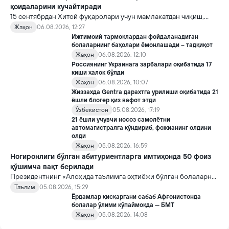
қоидаларини кучайтиради
15 сентябрдан Хитой фуқаролари учун мамлакатдан чиқиш,
хорижликлар учун эса Хитойга кириш тартиби бўйича янги
Жаҳон
06.08.2026, 12:27
қоидалар кучга киради.
Ижтимоий тармоқлардан фойдаланадиган
болаларнинг баҳолари ёмонлашади – тадқиқот
Жаҳон
06.08.2026, 12:10
Россиянинг Украинага зарбалари оқибатида 17
киши ҳалок бўлди
Жаҳон
06.08.2026, 10:07
Жиззахда Gentra дарахтга урилиши оқибатида 21
ёшли блогер қиз вафот этди
Ўзбекистон
05.08.2026, 17:19
21 ёшли учувчи носоз самолётни
автомагистралга қўндириб, фожианинг олдини
олди
Жаҳон
05.08.2026, 16:59
Ногиронлиги бўлган абитуриентларга имтиҳонда 50 фоиз
қўшимча вақт берилади
Президентнинг «Алоҳида таълимга эҳтиёжи бўлган болаларни
таълим ва ижтимоий хизматлар билан қамраб олиш тизимини
Таълим
05.08.2026, 15:29
такомиллаштириш бўйича қўшимча чора-тадбирлар
Ёрдамлар қисқаргани сабаб Афғонистонда
тўғрисида»ги қарори билан инклюзив таълим соҳасида қатор
болалар ўлими кўпаймоқда — БМТ
янги механизмлар жорий этилади.
Жаҳон
05.08.2026, 14:08