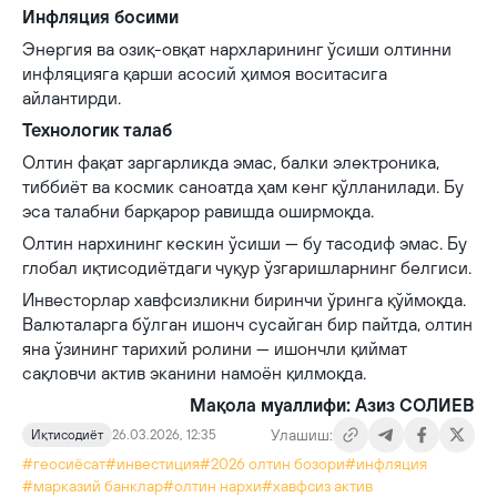
Инфляция босими
Энергия ва озиқ-овқат нархларининг ўсиши олтинни
инфляцияга қарши асосий ҳимоя воситасига
айлантирди.
Технологик талаб
Олтин фақат заргарликда эмас, балки электроника,
тиббиёт ва космик саноатда ҳам кенг қўлланилади. Бу
эса талабни барқарор равишда оширмоқда.
Олтин нархининг кескин ўсиши — бу тасодиф эмас. Бу
глобал иқтисодиётдаги чуқур ўзгаришларнинг белгиси.
Инвесторлар хавфсизликни биринчи ўринга қўймоқда.
Валюталарга бўлган ишонч сусайган бир пайтда, олтин
яна ўзининг тарихий ролини — ишончли қиймат
сақловчи актив эканини намоён қилмоқда.
Мақола муаллифи: Азиз СОЛИЕВ
Улашиш:
Иқтисодиёт
26.03.2026, 12:35
#геосиёсат
#инвестиция
#2026 олтин бозори
#инфляция
#марказий банклар
#олтин нархи
#хавфсиз актив