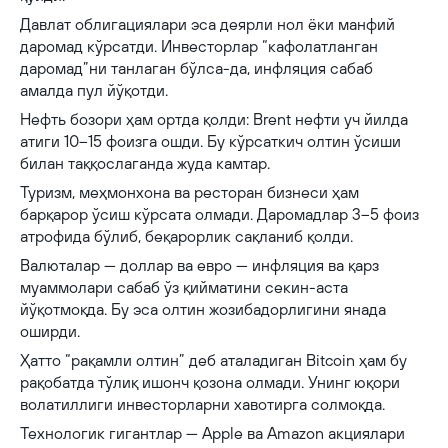
Давлат облигациялари эса деярли нол ёки манфий
даромад кўрсатди. Инвесторлар “кафолатланган
даромад”ни танлаган бўлса-да, инфляция сабаб
амалда пул йўқотди.
Нефть бозори ҳам ортда қолди: Brent нефти уч йилда
атиги 10–15 фоизга ошди. Бу кўрсаткич олтин ўсиши
билан таққослаганда жуда камтар.
Туризм, меҳмонхона ва ресторан бизнеси ҳам
барқарор ўсиш кўрсата олмади. Даромадлар 3–5 фоиз
атрофида бўлиб, беқарорлик сақланиб қолди.
Валюталар — доллар ва евро — инфляция ва қарз
муаммолари сабаб ўз қийматини секин-аста
йўқотмоқда. Бу эса олтин жозибадорлигини янада
оширди.
Ҳатто “рақамли олтин” деб аталадиган Bitcoin ҳам бу
рақобатда тўлиқ ишонч қозона олмади. Унинг юқори
волатиллиги инвесторларни хавотирга солмоқда.
Технологик гигантлар — Apple ва Amazon акциялари