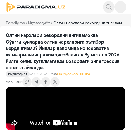
Paradigma
/
Иқтисодиёт
/
Олтин нархлари рекордини янгиламоқда
Олтин нархлари рекордини янгиламоқда
Сўнгги кунларда олтин нархларига эътибор
бердингизми? Йиллар давомида консерватив
жамғарманинг рамзи ҳисобланган бу металл 2026
йилга келиб кутилмаганда бозордаги энг агрессив
активга айланди.
На русском языке
Иқтисодиёт
26.03.2026, 12:35
Улашиш: