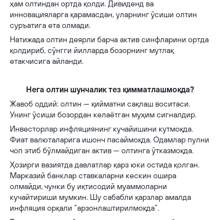
ҳам олтиндан ортда қолди. Дивиденд ва
инновацияларга қарамасдан, уларнинг ўсиши олтин
суръатига ета олмади.
Натижада олтин деярли барча актив синфларини ортда
қолдириб, сўнгги йилларда бозорнинг мутлақ
етакчисига айланди.
Нега олтин шунчалик тез қимматлашмоқда?
Жавоб оддий: олтин — қийматни сақлаш воситаси.
Унинг ўсиши бозордан келаётган муҳим сигналдир.
Инвесторлар инфляциянинг кучайишини кутмоқда.
Фиат валюталарига ишонч пасаймоқда. Одамлар пулни
чоп этиб бўлмайдиган актив — олтинга ўтказмоқда.
Ҳозирги вазиятда давлатлар қарз юки остида қолган.
Марказий банклар ставкаларни кескин ошира
олмайди, чунки бу иқтисодий муаммоларни
кучайтириши мумкин. Шу сабабли қарзлар амалда
инфляция орқали “арзонлаштирилмоқда”.