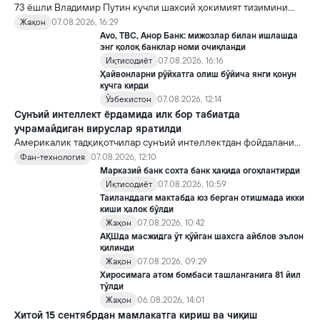
73 ёшли Владимир Путин кучли шахсий ҳокимият тизимини
яратди, аммо ундан кейин ким келиши ва ҳокимиятни
Жаҳон
07.08.2026, 16:29
топшириш механизми ҳали ноаниқ. Таҳлилчилар фикрича, бу
Avo, TBC, Анор Банк: мижозлар билан ишлашда
Кремлда ворислик жангига олиб келиши мумкин.
энг қолоқ банклар номи очиқланди
Иқтисодиёт
07.08.2026, 16:16
Ҳайвонларни рўйхатга олиш бўйича янги қонун
кучга кирди
Ўзбекистон
07.08.2026, 12:14
Сунъий интеллект ёрдамида илк бор табиатда
учрамайдиган вируслар яратилди
Америкалик тадқиқотчилар сунъий интеллектдан фойдаланиб
16 та вирус яратди. Бу кашфиёт янги ютуқларга умид уйғотиш
Фан-технология
07.08.2026, 12:10
билан бирга, ундан нотўғри мақсадда фойдаланиш борасидаги
Марказий банк сохта банк ҳақида огоҳлантирди
хавотирларни ҳам кучайтирмоқда.
Иқтисодиёт
07.08.2026, 10:59
Таиланддаги мактабда юз берган отишмада икки
киши ҳалок бўлди
Жаҳон
07.08.2026, 10:42
АҚШда масжидга ўт қўйган шахсга айблов эълон
қилинди
Жаҳон
07.08.2026, 09:29
Хиросимага атом бомбаси ташланганига 81 йил
тўлди
Жаҳон
06.08.2026, 14:01
Хитой 15 сентябрдан мамлакатга кириш ва чиқиш