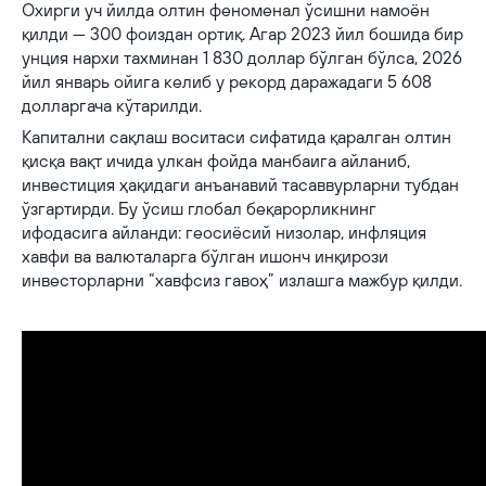
Охирги уч йилда олтин феноменал ўсишни намоён
қилди — 300 фоиздан ортиқ. Агар 2023 йил бошида бир
унция нархи тахминан 1 830 доллар бўлган бўлса, 2026
йил январь ойига келиб у рекорд даражадаги 5 608
долларгача кўтарилди.
Капитални сақлаш воситаси сифатида қаралган олтин
қисқа вақт ичида улкан фойда манбаига айланиб,
инвестиция ҳақидаги анъанавий тасаввурларни тубдан
ўзгартирди. Бу ўсиш глобал беқарорликнинг
ифодасига айланди: геосиёсий низолар, инфляция
хавфи ва валюталарга бўлган ишонч инқирози
инвесторларни “хавфсиз гавоҳ” излашга мажбур қилди.