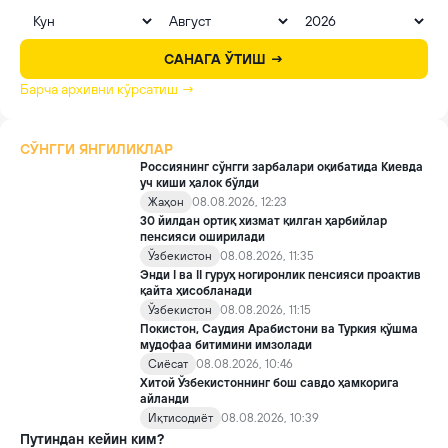
САНАГА ЎТИШ →
Барча архивни кўрсатиш →
СЎНГГИ ЯНГИЛИКЛАР
Россиянинг сўнгги зарбалари оқибатида Киевда
уч киши ҳалок бўлди
Жаҳон
08.08.2026, 12:23
30 йилдан ортиқ хизмат қилган ҳарбийлар
пенсияси оширилади
Ўзбекистон
08.08.2026, 11:35
Энди I ва II гуруҳ ногиронлик пенсияси проактив
қайта ҳисобланади
Ўзбекистон
08.08.2026, 11:15
Покистон, Саудия Арабистони ва Туркия қўшма
мудофаа битимини имзолади
Сиёсат
08.08.2026, 10:46
Хитой Ўзбекистоннинг бош савдо ҳамкорига
айланди
Иқтисодиёт
08.08.2026, 10:39
Путиндан кейин ким?