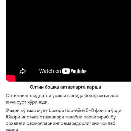
Олтин бошқа активларга қарши
Олтиннинг шиддатли ўсиши фонида бошқа активлар
анча суст кўринади.
Жаҳон кўчмас мулк бозори бор-йўғи 5–8 фоизга ўсди.
Юқори ипотека ставкалари талабни пасайтириб, бу
соҳадаги сармояларнинг самарадорлигини чеклаб
қўйди.