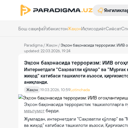
Янгиликла
Бош саҳифа
Ўзбекистон
Жаҳон
Иқтисодиёт
Сиёсат
Сп
Paradigma
/
Жаҳон
/
Эҳсон баҳонасида терроризм: ИИВ 
updated: 22.03.2026, 19:24
Эҳсон баҳонасида терроризм: ИИВ огоҳ
Интернетдаги "Саҳоватли қўллар" ва "Мурғак 
жиҳод" катибаси ташкилоти аъзоси, қирғизис
аниқланди.
Жаҳон
19.03.2026, 10:59
Lotinchada
Эҳсон баҳонасида террористик ташкилотларга пу
маълумот
берди.
Жумладан, интернетдаги "Саҳоватли қўллар" ва 
ва жиҳод" катибаси ташкилоти аъзоси, Қирғизис