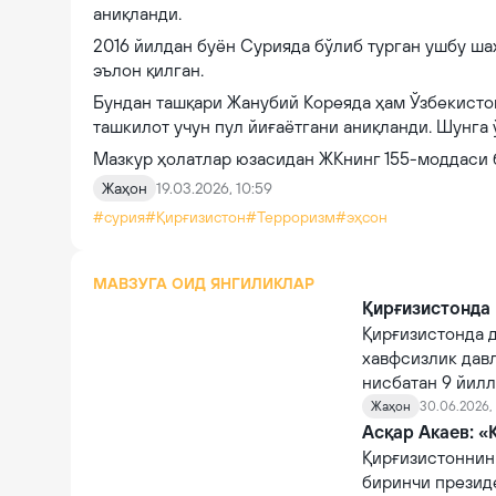
аниқланди.
2016 йилдан буён Сурияда бўлиб турган ушбу ша
эълон қилган.
Бундан ташқари Жанубий Кореяда ҳам Ўзбекисто
ташкилот учун пул йиғаётгани аниқланди. Шунга 
Мазкур ҳолатлар юзасидан ЖКнинг 155-моддаси 
Жаҳон
19.03.2026, 10:59
#сурия
#Қирғизистон
#Терроризм
#эҳсон
МАВЗУГА ОИД ЯНГИЛИКЛАР
Қирғизистонда 
Қирғизистонда 
хавфсизлик дав
нисбатан 9 йил
Жаҳон
30.06.2026, 
Асқар Акаев: «
Қирғизистоннин
биринчи презид