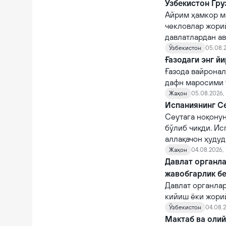
Ўзбекистон Гру
Айрим ҳамкор м
чекловлар жорий
давлатлардан а
Ўзбекистон
05.08.2
Ғазодаги энг й
Ғазода вайронал
дафн маросими ў
Жаҳон
05.08.2026,
Испаниянинг Се
Сеутага ноқону
бўлиб чиқди. Ис
аллақачон ҳудуд
Жаҳон
04.08.2026, 
Давлат органла
жавобгарлик б
Давлат органла
кийиш ёки жори
фуқароларни ча
Ўзбекистон
04.08.2
суиистеъмол қи
Мактаб ва оли