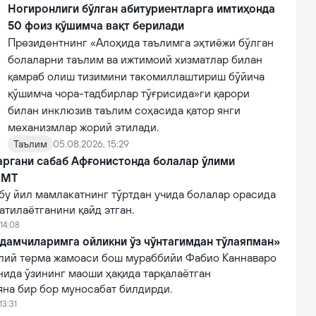
ни олди.
Ногиронлиги бўлган абитуриентларга имтиҳонда
50 фоиз қўшимча вақт берилади
Президентнинг «Алоҳида таълимга эҳтиёжи бўлган
болаларни таълим ва ижтимоий хизматлар билан
қамраб олиш тизимини такомиллаштириш бўйича
қўшимча чора-тадбирлар тўғрисида»ги қарори
билан инклюзив таълим соҳасида қатор янги
механизмлар жорий этилади.
Таълим
05.08.2026, 15:29
аргани сабаб Афғонистонда болалар ўлими
БМТ
бу йил мамлакатнинг тўртдан учида болалар орасида
атилаётганини қайд этган.
14:08
дамчиларимга ойликни ўз чўнтагимдан тўлаяпман»
лий терма жамоаси бош мураббийи Фабио Каннаваро
нида ўзининг маоши ҳақида тарқалаётган
яна бир бор муносабат билдирди.
13:31