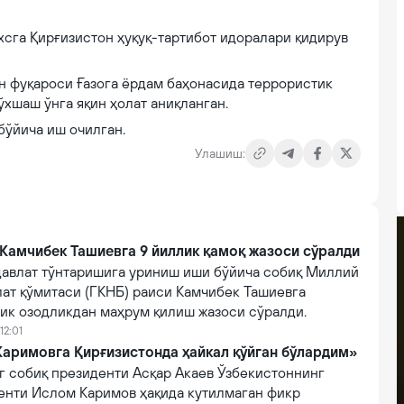
хсга Қирғизистон ҳуқуқ-тартибот идоралари қидирув
н фуқароси Ғазога ёрдам баҳонасида террористик
ўхшаш ўнга яқин ҳолат аниқланган.
бўйича иш очилган.
Улашиш:
Камчибек Ташиевга 9 йиллик қамоқ жазоси сўралди
давлат тўнтаришига уриниш иши бўйича собиқ Миллий
лат қўмитаси (ГКНБ) раиси Камчибек Ташиевга
лик озодликдан маҳрум қилиш жазоси сўралди.
12:01
Каримовга Қирғизистонда ҳайкал қўйган бўлардим»
г собиқ президенти Асқар Акаев Ўзбекистоннинг
енти Ислом Каримов ҳақида кутилмаган фикр