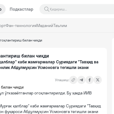
р
Подкастлар
орт
Фан-технология
Маданий
Таълим
огоҳлантириш билан чиқди
лантириш билан чиқди
қалблар" каби жамғармалар Суриядаги "Тавҳид ва
тонлик Абдулмуҳсин Усмоновга тегишли экани
Улашиш:
л ўтказаётганлар огоҳлантирилди. Бу ҳақда ИИВ
"Мурғак қалблар" каби жамғармалар Суриядаги "Тавҳид
тон фуқароси Абдулмуҳсин Усмоновга тегишли экани