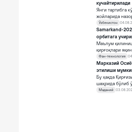
кучайтирилади
Янги тартибга к
жойларида назо
назорат қилувчи
Ўзбекистон
04.08.2
Samarkand-2028
орбитага учир
Маълум қилиниш
қирғоқлари яқи
STAR.VISION ко
Фан-технология
04
фазога учирилад
Марказий Осиё 
этилиши мумки
Бу ҳақда Қирғи
шаҳрида бўлиб 
норасмий учраш
Маданий
03.08.202