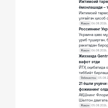
Ижтимоий тарм
ёмонлашади – 
Ижтимоий тармо
улғайгач ҳисоб 
қийналишади.
Жаҳон
06.08.2026, 
Россиянинг Укр
Украина ҳаво му
уриб туширган, 
ракетадан бирор
Жаҳон
06.08.2026,
Жиззахда Gentr
вафот этди
ЙТҲ оқибатида о
тиббиёт бирлаш
шифокорлар том
Ўзбекистон
05.08.2
қарамасдан, у ва
21 ёшли учувчи
фожианинг олд
АҚШнинг Флорид
Шелтон двигате
10 автомагистр
Жаҳон
05.08.2026, 