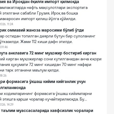
зия ва Ироқдан ёқилғи импорт қилмоқда
амлакатларда нефть маҳсулотлари экспортига
 этилгани сабабли Грузия, Ироқ ва бошқа
виакеросин импорт қилиш йўлга қўйилди.
026, 11:24
ирик оммавий жаноза маросими бўлиб ўтди
ар остидан топилган деярли бутун бир сулоланинг
тказилди. Жами 112 киши дафн этилди.
 09:46
ута анклавига 72 минг муҳожир бостириб кирган
ний кирган муҳожирлар сони кутилганидан анча юқори
пания ҳукумати 72 минг кишидан 70 минг нафари
ни тарк этганини маълум қилди.
18:26
ри формасига ўхшаш кийим кийганлик учун
елгиланмоқда
ри ходимларининг формасига ўхшаш кийимларни
й этишга қарши чоралар кучайтирилмоқда. Бу
лғитиш ва давлат органлари номидан ишончнинг
026, 14:29
линишини олдини олишга қаратилган.
й таълим муассасаларида хавфсизлик чоралари