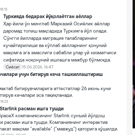
18:15
Туркияда бедарак йўқолаётган аёллар
Ҳар йили ўн минглаб Марказий Осиёлик аёллар
даромад топиш мақсадида Туркияга йўл олади.
Сўнгги йилларда миграция талабларининг
кучайтирилиши ва кўплаб аёлларнинг қонуний
мақомга эга эмаслиги сабабли улар уй хизматчиси
сифатида ноқонуний ишлашга мажбур бўлмоқда.
Сиёсат
15.06.2026, 16:47
вчилари учун битирув кеча ташкиллаштириш
актаб битирувчиларига аттестатлар 26 июнь куни
тирув кечалари эса тақиқланади.
 14:23
Starlink расман ишга тушди
SpaceX компаниясининг Starlink сунъий йўлдош
ти расман ишга тушди. Компаниянинг интерактив
акат мақоми “available” (“мавжуд”) қаторига қўшилди.