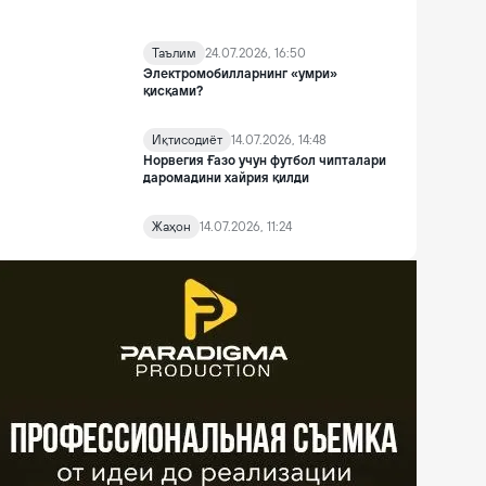
Таълим
24.07.2026, 16:50
Электромобилларнинг «умри»
қисқами?
Иқтисодиёт
14.07.2026, 14:48
Норвегия Ғазо учун футбол чипталари
даромадини хайрия қилди
Жаҳон
14.07.2026, 11:24