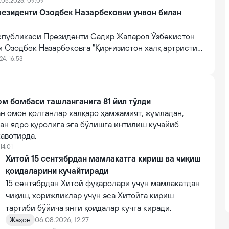
.05.2026, 09:09
резиденти Озодбек Назарбековни унвон билан
спубликаси Президенти Садир Жапаров Ўзбекистон
 Озодбек Назарбековга "Қирғизистон халқ артристи"
Бу ҳақда "Vesti.kg" нашри хабар қилди.
24, 16:53
м бомбаси ташланганига 81 йил тўлди
н омон қолганлар халқаро ҳамжамият, жумладан,
ан ядро қуролига эга бўлишга интилиш кучайиб
авотирда.
14:01
Хитой 15 сентябрдан мамлакатга кириш ва чиқиш
қоидаларини кучайтиради
15 сентябрдан Хитой фуқаролари учун мамлакатдан
чиқиш, хорижликлар учун эса Хитойга кириш
тартиби бўйича янги қоидалар кучга киради.
Жаҳон
06.08.2026, 12:27