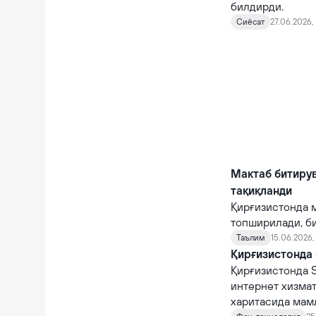
билдирди.
Сиёсат
27.06.2026, 
Мактаб битиру
тақиқланди
Қирғизистонда м
топширилади, би
Таълим
15.06.2026,
Қирғизистонда 
Қирғизистонда 
интернет хизма
харитасида мамл