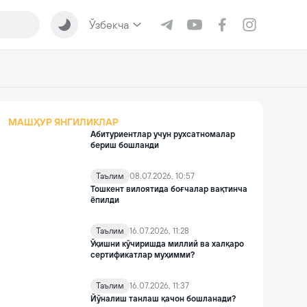
Ўзбекча
МАШҲУР ЯНГИЛИКЛАР
Абитуриентлар учун рухсатномалар
бериш бошланди
Таълим
08.07.2026, 10:57
Тошкент вилоятида боғчалар вақтинча
ёпилди
Таълим
16.07.2026, 11:28
Ўқишни кўчиришда миллий ва халқаро
сертификатлар муҳимми?
Таълим
16.07.2026, 11:37
Йўналиш танлаш қачон бошланади?