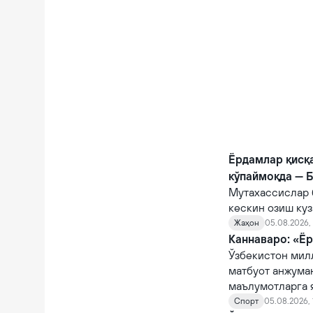
фожианинг олди
Ёрдамлар қисқ
кўпаймоқда — 
Мутахассислар 
кескин озиш куз
Жаҳон
05.08.2026, 
Каннаваро: «Ёр
Ўзбекистон мил
матбуот анжума
маълумотларга 
Спорт
05.08.2026, 