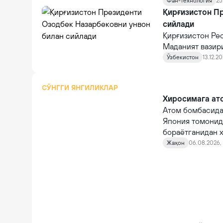
Фан-технология
25
Қирғизистон П
сийлади
Қирғизистон Ре
Маданият вазири
унвонини берди. 
Ўзбекистон
13.12.20
СЎНГГИ ЯНГИЛИКЛАР
Хиросимага ато
Атом бомбасида
Япония томонид
бораётганидан х
Жаҳон
06.08.2026, 