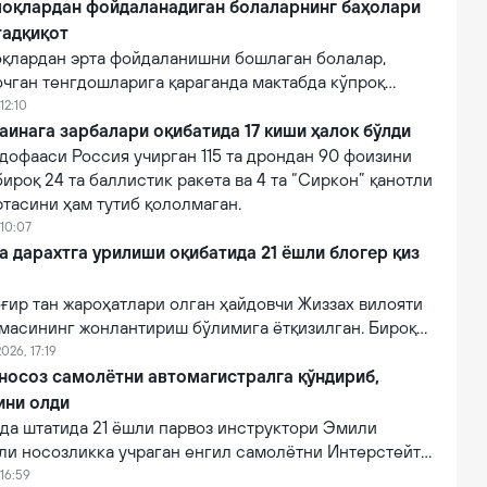
оқлардан фойдаланадиган болаларнинг баҳолари
тадқиқот
қлардан эрта фойдаланишни бошлаган болалар,
очган тенгдошларига қараганда мактабда кўпроқ
12:10
аинага зарбалари оқибатида 17 киши ҳалок бўлди
дофааси Россия учирган 115 та дрондан 90 фоизини
бироқ 24 та баллистик ракета ва 4 та “Сиркон” қанотли
тасини ҳам тутиб қололмаган.
 10:07
a дарахтга урилиши оқибатида 21 ёшли блогер қиз
ғир тан жароҳатлари олган ҳайдовчи Жиззах вилояти
масининг жонлантириш бўлимига ётқизилган. Бироқ
онидан кўрсатилган тиббий муолажаларга
026, 17:19
фот этган.
 носоз самолётни автомагистралга қўндириб,
ини олди
а штатида 21 ёшли парвоз инструктори Эмили
ли носозликка учраган енгил самолётни Интерстейт
алига муваффақиятли қўндириб, эҳтимолий йирик
16:59