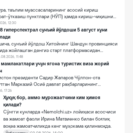
ўра, таълим муассасаларининг асосий кириш
рат-ўтказиш пунктлари (НЎП) ҳамда кириш-чиқишни
 электрон тизимлар ўрнатилади.
026, 12:30
 гиперспектрал сунъий йўлдоши 5 август куни
илади
ича, сунъий йўлдош Хитойнинг Шандун провинцияси
нида жойлашган денгиз старт платформасидан
мпанияси томонидан Lampung-1 йўлдоши билан бирга
.08.2026, 11:48
и.
мамлакатлари учун ягона туристик виза жорий
н
зистон президенти Садир Жапаров Чўлпон-ота
ўтган Марказий Осиё давлат раҳбарларининг
увида маълум қилди.
6, 17:26
Ҳуқуқ бор, аммо мурожаатчини ким ҳимоя
қилади?
Сўнгги кунларда «Nemolchi.uz» лойиҳаси асосчиси
ва жамоат фаоли Ирина Матвиенко билан боғлиқ
воқеа жамоатчиликда кенг муҳокама қилинмоқда.