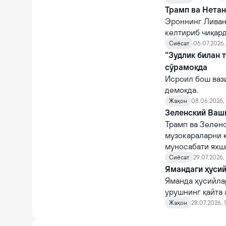
Трамп ва Нетан
Эроннинг Ливан
келтириб чиқард
Сиёсат
06.07.2026, 
“Зудлик билан 
сўрамоқда
Исроил бош ваз
демоқда.
Жаҳон
08.06.2026, 
Зеленский Ваш
Трамп ва Зелен
музокараларни 
муносабати яхш
Сиёсат
29.07.2026, 
Ямандаги ҳуси
Яманда ҳусийла
урушнинг қайта 
Жаҳон
28.07.2026, 