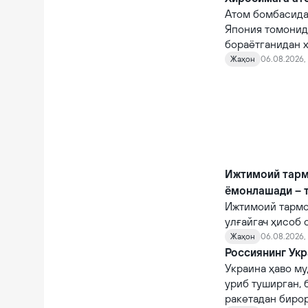
Атом бомбасида
Япония томонид
бораётганидан х
Жаҳон
06.08.2026, 
Ижтимоий тарм
ёмонлашади – 
Ижтимоий тармо
улғайгач ҳисоб 
қийналишади.
Жаҳон
06.08.2026, 
Россиянинг Укр
Украина ҳаво му
уриб туширган, 
ракетадан бирор