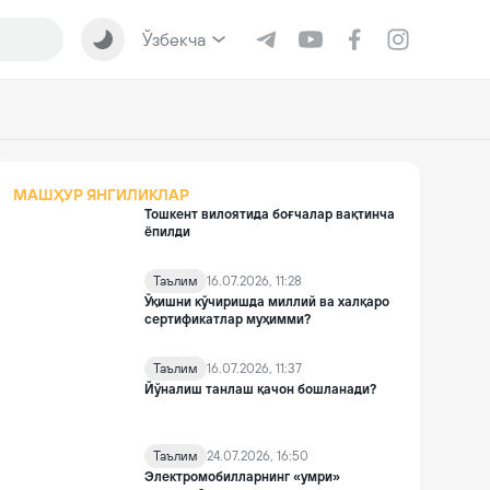
Ўзбекча
МАШҲУР ЯНГИЛИКЛАР
Тошкент вилоятида боғчалар вақтинча
ёпилди
Таълим
16.07.2026, 11:28
Ўқишни кўчиришда миллий ва халқаро
сертификатлар муҳимми?
Таълим
16.07.2026, 11:37
Йўналиш танлаш қачон бошланади?
Таълим
24.07.2026, 16:50
Электромобилларнинг «умри»