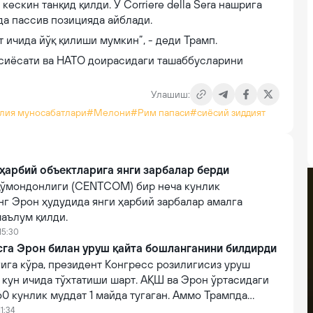
ескин танқид қилди. У Corriere della Sera нашрига
а пассив позицияда айблади.
т ичида йўқ қилиши мумкин”, - деди Трамп.
сиёсати ва НАТО доирасидаги ташаббусларини
Улашиш:
лия муносабатлари
#Мелони
#Рим папаси
#сиёсий зиддият
арбий объектларига янги зарбалар берди
ўмондонлиги (CENTCOM) бир неча кунлик
нг Эрон ҳудудида янги ҳарбий зарбалар амалга
аълум қилди.
15:30
га Эрон билан уруш қайта бошланганини билдирди
ига кўра, президент Конгресс розилигисиз уруш
 кун ичида тўхтатиши шарт. АҚШ ва Эрон ўртасидаги
0 кунлик муддат 1 майда тугаган. Аммо Трампда
тириш учун "баҳона" мавжуд.
11:34