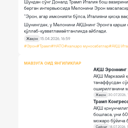
Шундан сўнг Доналд Трамп Италия бош вазирини к
берган интервьюсида Мелонини Эрон масаласид
“Эрон, агар имконияти бўлса, Италияни қисқа вақ
Шунингдек, у Мелонини АҚШнинг Эронга қарши 
қўллаб-қувватламаётганликда айблади.
Жаҳон
15.04.2026, 16:59
#Эрон
#Трамп
#НАТО
#халқаро муносабатлар
#АҚШ Ита
МАВЗУГА ОИД ЯНГИЛИКЛАР
АҚШ Эроннинг ҳ
АҚШ Марказий қ
танаффусдан сў
оширилганини м
Жаҳон
30.07.2026, 
Трамп Конгресс
АҚШ қонунчилиг
бошласа, уни 60
можаро бўйича 6
урушни давом эт
Сиёсат
14.07.2026, 