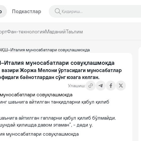
р
Подкастлар
орт
Фан-технология
Маданий
Таълим
: АҚШ–Италия муносабатлари совуқлашмоқда
Ш–Италия муносабатлари совуқлашмоқда
 вазири Жоржа Мелони ўртасидаги муносабатлар
офидаги баёнотлардан сўнг юзага келган.
Улашиш:
инг шаънига айтилган танқидларни қабул қилиб
шаънига айтилган гапларни қабул қилиб бўлмайди.
ндай қилишда давом этаман”, - деди у.