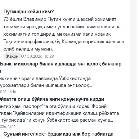
Путиндан кейин ким?
73 ёшли Владимир Путин кучли шахсий ҳокимият
тизимини яратди, аммо ундан кейин ким келиши ва
ҳокимиятни топшириш механизми ҳали ноаниқ.
Таҳлилчилар фикрича, бу Кремлда ворислик жангига
олиб келиши мумкин.
Жаҳон
07.08.2026, 16:29
 Банк: мижозлар билан ишлашда энг қолоқ банклар
и
иккинчи чораги давомида Ўзбекистонда
урожаатлари билан ишлашда энг қолоқ
эга 10 та тижорий банклар рўйхати очиқланган.
026, 16:16
йхатга олиш бўйича янги қонун кучга кирди
нгиз ҳам "паспорт"га эга бўлиши керак. Жорий
тидан "Ҳайвонларни идентификация қилиш, рўйхатга
 тўғрисида"ги қонун Ўзбекистонда расман кучга
026, 12:14
Сунъий интеллект ёрдамида илк бор табиатда