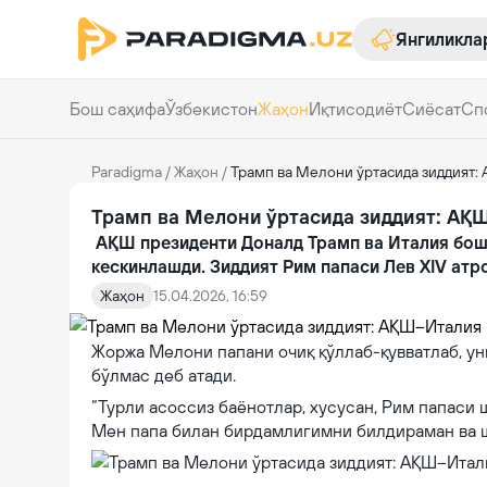
Янгиликла
Бош саҳифа
Ўзбекистон
Жаҳон
Иқтисодиёт
Сиёсат
Сп
Paradigma
/
Жаҳон
/
Трамп ва Мелони ўртасида зиддият
Трамп ва Мелони ўртасида зиддият: АҚ
АҚШ президенти Доналд Трамп ва Италия бош
кескинлашди. Зиддият Рим папаси Лев XIV атр
Жаҳон
15.04.2026, 16:59
Жоржа Мелони папани очиқ қўллаб-қувватлаб, ун
бўлмас деб атади.
“Турли асоссиз баёнотлар, хусусан, Рим папаси 
Мен папа билан бирдамлигимни билдираман ва шу