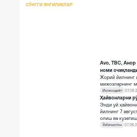
СЎНГГИ ЯНГИЛИКЛАР
Avo, TBC, Анор
номи очиқланд
Жорий йилнинг 
мижозларнинг м
кўрсаткичларга 
Иқтисодиёт
07.08.2
Ҳайвонларни рў
Энди уй ҳайвони
йилнинг 7 авгус
олиш ва кузатиш
кирди.
Ўзбекистон
07.08.2