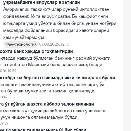
учрамайдиган вируслар яратилди
Америкалик тадқиқотчилар сунъий интеллектдан
фойдаланиб 16 та вирус яратди. Бу кашфиёт янги
ютуқларга умид уйғотиш билан бирга, ундан нотўғри
мақсадда фойдаланиш борасидаги хавотирларни
ҳам кучайтирмоқда.
Фан-технология
07.08.2026, 12:10
сохта банк ҳақида огоҳлантирди
қларда мавжуд бўлмаган банкнинг расмий ҳужжати
нга нисбатан Марказий банк расман изоҳ берди.
026, 10:59
ктабда юз берган отишмада икки киши ҳалок бўлди
ёшидаги гумонланувчини отиб ташлаган ёки у ўз
лган бўлиши мумкинлиги тахмин қилинмоқда.
10:42
 ўт қўйган шахсга айблов эълон қилинди
 масжидга ўт қўйишда айбланган шахс уни айнан
 учун нишонга олгани маълум бўлди.
 09:29
м бомбаси ташланганига 81 йил тўлди