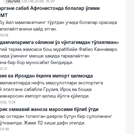
Таълим
05.08.2026, 15:29
аргани сабаб Афғонистонда болалар ўлими
БМТ
бу йил мамлакатнинг тўртдан учида болалар орасида
атилаётганини қайд этган.
14:08
дамчиларимга ойликни ўз чўнтагимдан тўлаяпман»
лий терма жамоаси бош мураббийи Фабио Каннаваро
нида ўзининг маоши ҳақида тарқалаётган
яна бир бор муносабат билдирди.
13:31
зия ва Ироқдан ёқилғи импорт қилмоқда
амлакатларда нефть маҳсулотлари экспортига
 этилгани сабабли Грузия, Ироқ ва бошқа
виакеросин импорт қилиш йўлга қўйилди.
026, 11:24
ирик оммавий жаноза маросими бўлиб ўтди
ар остидан топилган деярли бутун бир сулоланинг
тказилди. Жами 112 киши дафн этилди.
 09:46