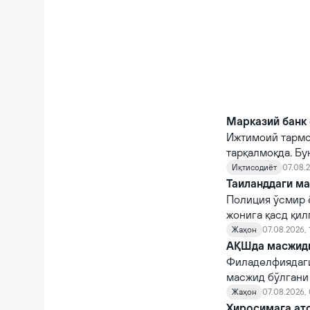
Марказий банк 
Ижтимоий тармо
тарқалмоқда. Бу
Иқтисодиёт
07.08.2
Таиланддаги ма
Полиция ўсмир 
жонига қасд қи
Жаҳон
07.08.2026, 
АҚШда масжидга
Филаделфиядаги
масжид бўлгани
Жаҳон
07.08.2026,
Хиросимага ато