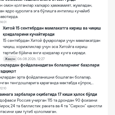
н омон қолганлар халқаро ҳамжамият, жумладан,
ан ядро қуролига эга бўлишга интилиш кучайиб
авотирда.
14:01
Хитой 15 сентябрдан мамлакатга кириш ва чиқиш
қоидаларини кучайтиради
15 сентябрдан Хитой фуқаролари учун мамлакатдан
чиқиш, хорижликлар учун эса Хитойга кириш
тартиби бўйича янги қоидалар кучга киради.
Жаҳон
06.08.2026, 12:27
оқлардан фойдаланадиган болаларнинг баҳолари
тадқиқот
қлардан эрта фойдаланишни бошлаган болалар,
очган тенгдошларига қараганда мактабда кўпроқ
12:10
аинага зарбалари оқибатида 17 киши ҳалок бўлди
дофааси Россия учирган 115 та дрондан 90 фоизини
бироқ 24 та баллистик ракета ва 4 та “Сиркон” қанотли
тасини ҳам тутиб қололмаган.