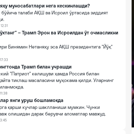
яҳу муносабатлари нега кескинлашди?
 бўйича талаби АҚШ ва Исроил ўртасида зиддият
и.
12:31
тўхтанг“ – Трамп Эрон ва Исроилдан ўт очмасликни
ири Бинямин Нетаняҳу эса АҚШ президентига "Йўқ"
17:33
ингтонда Трамп билан учрашди
ский "Патриот" келишуви ҳамда Россия билан
қайта тиклаш масалаcини муҳокама қилди. Уларнинг
иланмоқда.
11:38
йлар янги уруш бошламоқда
рга қарши кучлар шаклланиши мумкин. Чунки
авж олишидан дарак берувчи аломатлар мавжуд.
13:45