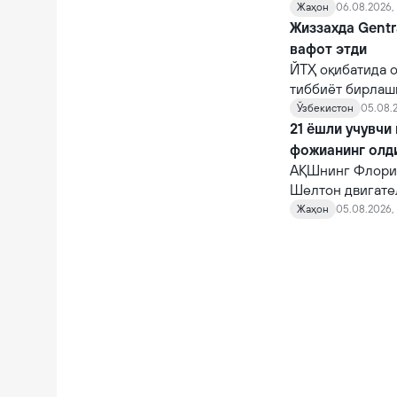
Жаҳон
06.08.2026,
Жиззахда Gentr
вафот этди
ЙТҲ оқибатида о
тиббиёт бирлаш
шифокорлар том
Ўзбекистон
05.08.2
қарамасдан, у ва
21 ёшли учувчи
фожианинг олд
АҚШнинг Флорид
Шелтон двигате
10 автомагистр
Жаҳон
05.08.2026, 
фожианинг олди