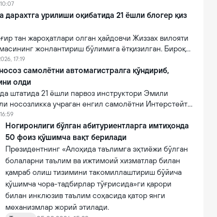
 10:07
a дарахтга урилиши оқибатида 21 ёшли блогер қиз
ғир тан жароҳатлари олган ҳайдовчи Жиззах вилояти
масининг жонлантириш бўлимига ётқизилган. Бироқ
онидан кўрсатилган тиббий муолажаларга
026, 17:19
фот этган.
 носоз самолётни автомагистралга қўндириб,
ини олди
а штатида 21 ёшли парвоз инструктори Эмили
ли носозликка учраган енгил самолётни Интерстейт
алига муваффақиятли қўндириб, эҳтимолий йирик
16:59
ни олди.
Ногиронлиги бўлган абитуриентларга имтиҳонда
50 фоиз қўшимча вақт берилади
Президентнинг «Алоҳида таълимга эҳтиёжи бўлган
болаларни таълим ва ижтимоий хизматлар билан
қамраб олиш тизимини такомиллаштириш бўйича
қўшимча чора-тадбирлар тўғрисида»ги қарори
билан инклюзив таълим соҳасида қатор янги
механизмлар жорий этилади.