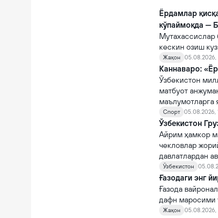
Ёрдамлар қисқ
кўпаймоқда — 
Мутахассислар 
кескин озиш куз
Жаҳон
05.08.2026, 
Каннаваро: «Ёр
Ўзбекистон мил
матбуот анжума
маълумотларга 
Спорт
05.08.2026, 
Ўзбекистон Гру
Айрим ҳамкор м
чекловлар жорий
давлатлардан а
Ўзбекистон
05.08.2
Ғазодаги энг й
Ғазода вайронал
дафн маросими ў
Жаҳон
05.08.2026,