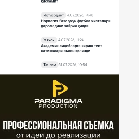
қисқами?
Иқтисодиёт
14.07.2026, 14:48
Норвегия Ғазо учун футбол чипталари
даромадини хайрия қилди
Жаҳон
14.07.2026, 11:24
Академик лицейларга кириш тест
натижалари эълон қилинди
Таълим
31.07.2026, 10:54