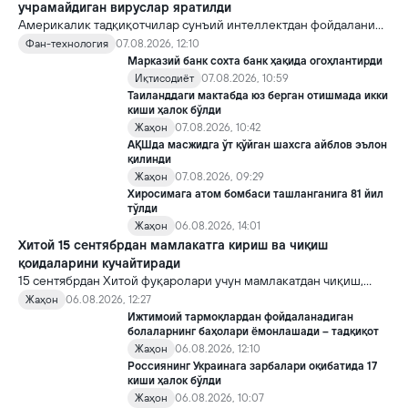
учрамайдиган вируслар яратилди
Америкалик тадқиқотчилар сунъий интеллектдан фойдаланиб
16 та вирус яратди. Бу кашфиёт янги ютуқларга умид уйғотиш
Фан-технология
07.08.2026, 12:10
билан бирга, ундан нотўғри мақсадда фойдаланиш борасидаги
Марказий банк сохта банк ҳақида огоҳлантирди
хавотирларни ҳам кучайтирмоқда.
Иқтисодиёт
07.08.2026, 10:59
Таиланддаги мактабда юз берган отишмада икки
киши ҳалок бўлди
Жаҳон
07.08.2026, 10:42
АҚШда масжидга ўт қўйган шахсга айблов эълон
қилинди
Жаҳон
07.08.2026, 09:29
Хиросимага атом бомбаси ташланганига 81 йил
тўлди
Жаҳон
06.08.2026, 14:01
Хитой 15 сентябрдан мамлакатга кириш ва чиқиш
қоидаларини кучайтиради
15 сентябрдан Хитой фуқаролари учун мамлакатдан чиқиш,
хорижликлар учун эса Хитойга кириш тартиби бўйича янги
Жаҳон
06.08.2026, 12:27
қоидалар кучга киради.
Ижтимоий тармоқлардан фойдаланадиган
болаларнинг баҳолари ёмонлашади – тадқиқот
Жаҳон
06.08.2026, 12:10
Россиянинг Украинага зарбалари оқибатида 17
киши ҳалок бўлди
Жаҳон
06.08.2026, 10:07