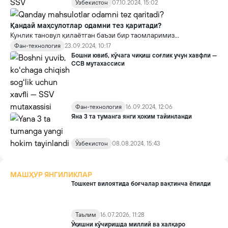
Ўзбекистон
07.10.2024, 15:02
Қандай маҳсулотлар одамни тез қаритади?
Кунлик тановул қилаётган баъзи бир таомларимиз
саломатлигимизга бевосита салбий таъсир қилиб,
Фан-технология
23.09.2024, 10:17
организмнинг қариш жараёнини тезлаштириши мумкин.
Бошни ювиб, кўчага чиқиш соғлик учун хавфли —
Соғлиқни сақлаш вазирлиги томонидан ана шундай
ССВ мутахассиси
маҳсулотларнинг рўйхати ва уларнинг танага таъсири ҳақида
маълумот берилди.
Фан-технология
16.09.2024, 12:06
Яна 3 та туманга янги ҳоким тайинланди
Ўзбекистон
08.08.2024, 15:43
МАШҲУР ЯНГИЛИКЛАР
Тошкент вилоятида боғчалар вақтинча ёпилди
Таълим
16.07.2026, 11:28
Ўқишни кўчиришда миллий ва халқаро