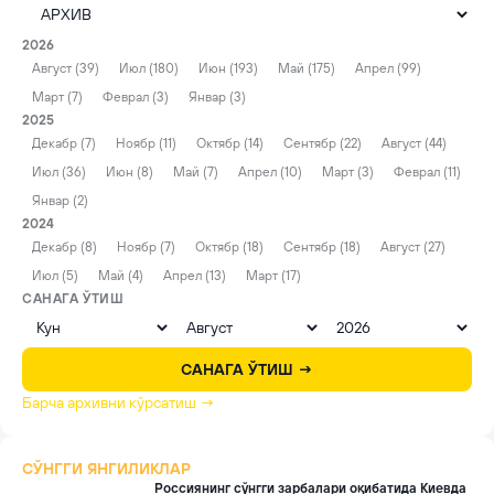
2026
Август (39)
Июл (180)
Июн (193)
Май (175)
Апрел (99)
Март (7)
Феврал (3)
Январ (3)
2025
Декабр (7)
Ноябр (11)
Октябр (14)
Сентябр (22)
Август (44)
Июл (36)
Июн (8)
Май (7)
Апрел (10)
Март (3)
Феврал (11)
Январ (2)
2024
Декабр (8)
Ноябр (7)
Октябр (18)
Сентябр (18)
Август (27)
Июл (5)
Май (4)
Апрел (13)
Март (17)
САНАГА ЎТИШ
САНАГА ЎТИШ →
Барча архивни кўрсатиш →
СЎНГГИ ЯНГИЛИКЛАР
Россиянинг сўнгги зарбалари оқибатида Киевда