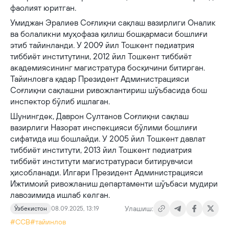
фаолият юритган.
Умиджан Эралиев Соғлиқни сақлаш вазирлиги Оналик
ва болаликни муҳофаза қилиш бошқармаси бошлиғи
этиб тайинланди. У 2009 йил Тошкент педиатрия
тиббиёт институтини, 2012 йил Тошкент тиббиёт
академиясининг магистратура босқичини битирган.
Тайинловга қадар Президент Администрацияси
Соғлиқни сақлашни ривожлантириш шўъбасида бош
инспектор бўлиб ишлаган.
Шунингдек, Даврон Султанов Соғлиқни сақлаш
вазирлиги Назорат инспекцияси бўлими бошлиғи
сифатида иш бошлайди. У 2005 йил Тошкент давлат
тиббиёт институти, 2013 йил Тошкент педиатрия
тиббиёт институти магистратураси битирувчиси
ҳисобланади. Илгари Президент Администрацияси
Ижтимоий ривожланиш департаменти шўъбаси мудири
лавозимида ишлаб келган.
Улашиш:
Ўзбекистон
08.09.2025, 13:19
#ССВ
#тайинлов