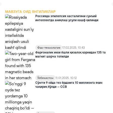
МАВЗУГА ОИД ЯНГИЛИКЛАР
Россияда эпилепсия хасталигини сунъий
интеллектда аниқлаш усули кашф қилинди
Фан-технология
17.02.2025, 10:43
Фарғоналик икки ёшли қизалоқ қорнидан 135 та
магнит шарча топилди
Ўзбекистон
11.01.2025, 10:12
Сўнгги 9 ойда тез ёрдамга 10 миллионга яқин
чақириқ бўлди — ССВ