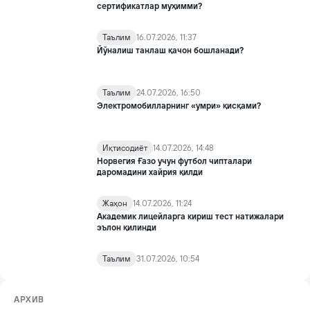
сертификатлар муҳимми?
Таълим
16.07.2026, 11:37
Йўналиш танлаш қачон бошланади?
Таълим
24.07.2026, 16:50
Электромобилларнинг «умри» қисқами?
Иқтисодиёт
14.07.2026, 14:48
Норвегия Ғазо учун футбол чипталари
даромадини хайрия қилди
Жаҳон
14.07.2026, 11:24
Академик лицейларга кириш тест натижалари
эълон қилинди
Таълим
31.07.2026, 10:54
АРХИВ