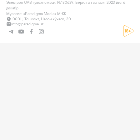
Электрон ОАВ гувоҳномаси: №180629. Берилган санаси: 2023 йил 6 
декабр

Муассис: «Paradigma Media» МЧЖ
100011, Тошкент, Навои кўчаси, 30
info@paradigma.uz