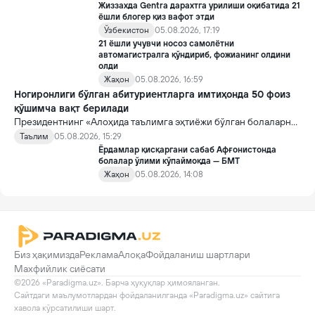
Жиззахда Gentra дарахтга урилиши оқибатида 21
ёшли блогер қиз вафот этди
Ўзбекистон
05.08.2026, 17:19
21 ёшли учувчи носоз самолётни
автомагистралга қўндириб, фожианинг олдини
олди
Жаҳон
05.08.2026, 16:59
Ногиронлиги бўлган абитуриентларга имтиҳонда 50 фоиз
қўшимча вақт берилади
Президентнинг «Алоҳида таълимга эҳтиёжи бўлган болаларни
таълим ва ижтимоий хизматлар билан қамраб олиш тизимини
Таълим
05.08.2026, 15:29
такомиллаштириш бўйича қўшимча чора-тадбирлар
Ёрдамлар қисқаргани сабаб Афғонистонда
тўғрисида»ги қарори билан инклюзив таълим соҳасида қатор
болалар ўлими кўпаймоқда — БМТ
янги механизмлар жорий этилади.
Жаҳон
05.08.2026, 14:08
Биз ҳақимизда
Реклама
Алоқа
Фойдаланиш шартлари
Махфийлик сиёсати
©2026 «Paradigma.uz». Барча ҳуқуқлар ҳимояланган.

Сайтдаги маълумотлардан фойдаланилганда «Paradigma.uz» сайтига 
хавола кўрсатилиши шарт.
