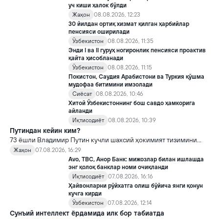
уч киши ҳалок бўлди
Жаҳон
08.08.2026, 12:23
30 йилдан ортиқ хизмат қилган ҳарбийлар
пенсияси оширилади
Ўзбекистон
08.08.2026, 11:35
Энди I ва II гуруҳ ногиронлик пенсияси проактив
қайта ҳисобланади
Ўзбекистон
08.08.2026, 11:15
Покистон, Саудия Арабистони ва Туркия қўшма
мудофаа битимини имзолади
Сиёсат
08.08.2026, 10:46
Хитой Ўзбекистоннинг бош савдо ҳамкорига
айланди
Иқтисодиёт
08.08.2026, 10:39
Путиндан кейин ким?
73 ёшли Владимир Путин кучли шахсий ҳокимият тизимини
яратди, аммо ундан кейин ким келиши ва ҳокимиятни
Жаҳон
07.08.2026, 16:29
топшириш механизми ҳали ноаниқ. Таҳлилчилар фикрича, бу
Avo, TBC, Анор Банк: мижозлар билан ишлашда
Кремлда ворислик жангига олиб келиши мумкин.
энг қолоқ банклар номи очиқланди
Иқтисодиёт
07.08.2026, 16:16
Ҳайвонларни рўйхатга олиш бўйича янги қонун
кучга кирди
Ўзбекистон
07.08.2026, 12:14
Сунъий интеллект ёрдамида илк бор табиатда