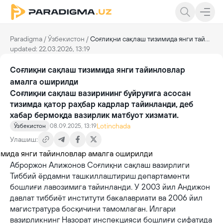
Paradigma
/
Ўзбекистон
/
Соғлиқни сақлаш тизимида янги тайинловлар амалга оширилди
updated: 22.03.2026, 13:19
Соғлиқни сақлаш тизимида янги тайинловлар
амалга оширилди
Соғлиқни сақлаш вазирининг буйруғига асосан
тизимда қатор раҳбар кадрлар тайинланди, деб
хабар бермоқда вазирлик матбуот хизмати.
Lotinchada
Ўзбекистон
08.09.2025, 13:19
Улашиш:
Аброржон Алижонов Соғлиқни сақлаш вазирлиги
Тиббий ёрдамни ташкиллаштириш департаменти
бошлиғи лавозимига тайинланди. У 2003 йил Андижон
давлат тиббиёт институти бакалавриати ва 2006 йил
магистратура босқичини тамомлаган. Илгари
вазирликнинг Назорат инспекцияси бошлиғи сифатида