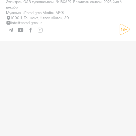
Электрон ОАВ гувоҳномаси: №180629. Берилган санаси: 2023 йил 6 
декабр

Муассис: «Paradigma Media» МЧЖ
100011, Тошкент, Навои кўчаси, 30
info@paradigma.uz