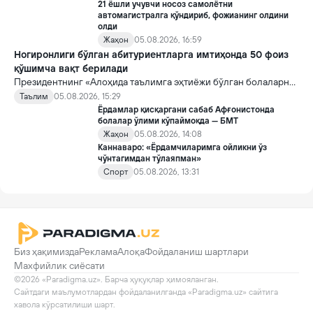
21 ёшли учувчи носоз самолётни
автомагистралга қўндириб, фожианинг олдини
олди
Жаҳон
05.08.2026, 16:59
Ногиронлиги бўлган абитуриентларга имтиҳонда 50 фоиз
қўшимча вақт берилади
Президентнинг «Алоҳида таълимга эҳтиёжи бўлган болаларни
таълим ва ижтимоий хизматлар билан қамраб олиш тизимини
Таълим
05.08.2026, 15:29
такомиллаштириш бўйича қўшимча чора-тадбирлар
Ёрдамлар қисқаргани сабаб Афғонистонда
тўғрисида»ги қарори билан инклюзив таълим соҳасида қатор
болалар ўлими кўпаймоқда — БМТ
янги механизмлар жорий этилади.
Жаҳон
05.08.2026, 14:08
Каннаваро: «Ёрдамчиларимга ойликни ўз
чўнтагимдан тўлаяпман»
Спорт
05.08.2026, 13:31
Биз ҳақимизда
Реклама
Алоқа
Фойдаланиш шартлари
Махфийлик сиёсати
©2026 «Paradigma.uz». Барча ҳуқуқлар ҳимояланган.

Сайтдаги маълумотлардан фойдаланилганда «Paradigma.uz» сайтига 
хавола кўрсатилиши шарт.
