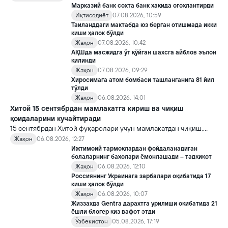
билан бирга, ундан нотўғри мақсадда фойдаланиш борасидаги
Марказий банк сохта банк ҳақида огоҳлантирди
хавотирларни ҳам кучайтирмоқда.
Иқтисодиёт
07.08.2026, 10:59
Таиланддаги мактабда юз берган отишмада икки
киши ҳалок бўлди
Жаҳон
07.08.2026, 10:42
АҚШда масжидга ўт қўйган шахсга айблов эълон
қилинди
Жаҳон
07.08.2026, 09:29
Хиросимага атом бомбаси ташланганига 81 йил
тўлди
Жаҳон
06.08.2026, 14:01
Хитой 15 сентябрдан мамлакатга кириш ва чиқиш
қоидаларини кучайтиради
15 сентябрдан Хитой фуқаролари учун мамлакатдан чиқиш,
хорижликлар учун эса Хитойга кириш тартиби бўйича янги
Жаҳон
06.08.2026, 12:27
қоидалар кучга киради.
Ижтимоий тармоқлардан фойдаланадиган
болаларнинг баҳолари ёмонлашади – тадқиқот
Жаҳон
06.08.2026, 12:10
Россиянинг Украинага зарбалари оқибатида 17
киши ҳалок бўлди
Жаҳон
06.08.2026, 10:07
Жиззахда Gentra дарахтга урилиши оқибатида 21
ёшли блогер қиз вафот этди
Ўзбекистон
05.08.2026, 17:19