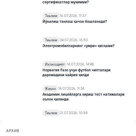
сертификатлар муҳимми?
Таълим
16.07.2026, 11:37
Йўналиш танлаш қачон бошланади?
Таълим
24.07.2026, 16:50
Электромобилларнинг «умри» қисқами?
Иқтисодиёт
14.07.2026, 14:48
Норвегия Ғазо учун футбол чипталари
даромадини хайрия қилди
Жаҳон
14.07.2026, 11:24
Академик лицейларга кириш тест натижалари
эълон қилинди
Таълим
31.07.2026, 10:54
АРХИВ