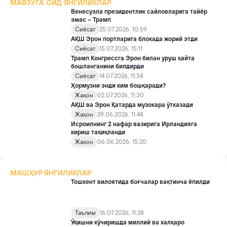
МАВЗУГА ОИД ЯНГИЛИКЛАР
Венесуэла президентлик сайловларига тайёр
эмас – Трамп
Сиёсат
25.07.2026, 10:59
АҚШ Эрон портларига блокада жорий этди
Сиёсат
15.07.2026, 15:11
Трамп Конгрессга Эрон билан уруш қайта
бошланганини билдирди
Сиёсат
14.07.2026, 11:34
Ҳормузни энди ким бошқаради?
Жаҳон
02.07.2026, 11:30
АҚШ ва Эрон Қатарда музокара ўтказади
Жаҳон
29.06.2026, 11:44
Исроилнинг 2 нафар вазирига Ирландияга
кириш тақиқланди
Жаҳон
06.06.2026, 15:20
МАШҲУР ЯНГИЛИКЛАР
Тошкент вилоятида боғчалар вақтинча ёпилди
Таълим
16.07.2026, 11:28
Ўқишни кўчиришда миллий ва халқаро