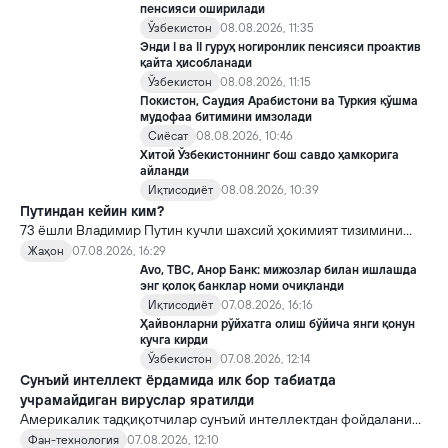
пенсияси оширилади
Ўзбекистон
08.08.2026, 11:35
Энди I ва II гуруҳ ногиронлик пенсияси проактив
қайта ҳисобланади
Ўзбекистон
08.08.2026, 11:15
Покистон, Саудия Арабистони ва Туркия қўшма
мудофаа битимини имзолади
Сиёсат
08.08.2026, 10:46
Хитой Ўзбекистоннинг бош савдо ҳамкорига
айланди
Иқтисодиёт
08.08.2026, 10:39
Путиндан кейин ким?
73 ёшли Владимир Путин кучли шахсий ҳокимият тизимини
яратди, аммо ундан кейин ким келиши ва ҳокимиятни
Жаҳон
07.08.2026, 16:29
топшириш механизми ҳали ноаниқ. Таҳлилчилар фикрича, бу
Avo, TBC, Анор Банк: мижозлар билан ишлашда
Кремлда ворислик жангига олиб келиши мумкин.
энг қолоқ банклар номи очиқланди
Иқтисодиёт
07.08.2026, 16:16
Ҳайвонларни рўйхатга олиш бўйича янги қонун
кучга кирди
Ўзбекистон
07.08.2026, 12:14
Сунъий интеллект ёрдамида илк бор табиатда
учрамайдиган вируслар яратилди
Америкалик тадқиқотчилар сунъий интеллектдан фойдаланиб
16 та вирус яратди. Бу кашфиёт янги ютуқларга умид уйғотиш
Фан-технология
07.08.2026, 12:10