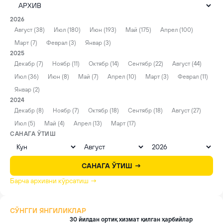
2026
Август (38)
Июл (180)
Июн (193)
Май (175)
Апрел (100)
Март (7)
Феврал (3)
Январ (3)
2025
Декабр (7)
Ноябр (11)
Октябр (14)
Сентябр (22)
Август (44)
Июл (36)
Июн (8)
Май (7)
Апрел (10)
Март (3)
Феврал (11)
Январ (2)
2024
Декабр (8)
Ноябр (7)
Октябр (18)
Сентябр (18)
Август (27)
Июл (5)
Май (4)
Апрел (13)
Март (17)
САНАГА ЎТИШ
САНАГА ЎТИШ →
Барча архивни кўрсатиш →
СЎНГГИ ЯНГИЛИКЛАР
30 йилдан ортиқ хизмат қилган ҳарбийлар