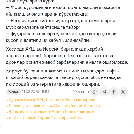
Унинг сўзларига кўра:
— Форс кўрфазидаги вазият кенг миқёсли можарога
айланиш аломатларини кўрсатмоқда;
— Россия дипломатик йўллар орқали томонларни
музокараларга қайтаришга тайёр;
— фуқаролар ва инфратузилмага қарши ҳар қандай
қурол ишлатилиши қабул қилинмайди.
Ҳозирда АҚШ ва Исроил биргаликда ҳарбий
ҳаракатлар олиб бормоқда. Теҳрон эса ракета ва
дронлар орқали жавоб зарбаларини амалга оширмоқда.
Ҳормуз бўғозининг қисман ёпилиши халқаро нефть
етказиб бериш ҳажмига таъсир кўрсатиб, минтақада
иқтисодий ва энергетика хавфини оширди.
Улашиш:
Жаҳон
31.03.2026, 15:58
#Ҳурмуз бўғози
#АҚШ Исроил Эрон можароси
#Россия дипломатияси
#Сергей Лавров баёноти
#Форс кўрфази вазияти
#Яқин Шарқ инқирози
#нефть етказиб бериш
#халқаро сиёсат