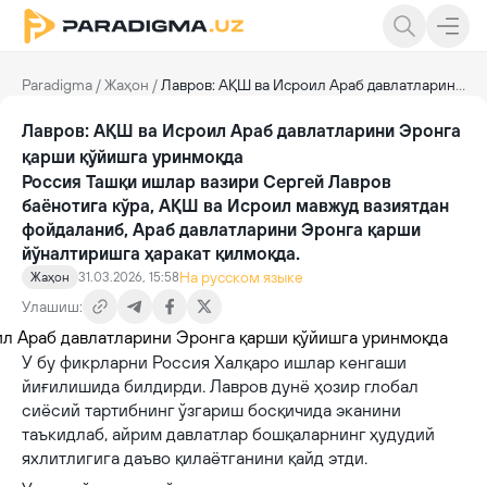
Paradigma
/
Жаҳон
/
Лавров: АҚШ ва Исроил Араб давлатларини Эронга қарши қўйишга уринмоқда
Лавров: АҚШ ва Исроил Араб давлатларини Эронга
қарши қўйишга уринмоқда
Россия Ташқи ишлар вазири Сергей Лавров
баёнотига кўра, АҚШ ва Исроил мавжуд вазиятдан
фойдаланиб, Араб давлатларини Эронга қарши
йўналтиришга ҳаракат қилмоқда.
На русском языке
Жаҳон
31.03.2026, 15:58
Улашиш:
У бу фикрларни Россия Халқаро ишлар кенгаши
йиғилишида билдирди. Лавров дунё ҳозир глобал
сиёсий тартибнинг ўзгариш босқичида эканини
таъкидлаб, айрим давлатлар бошқаларнинг ҳудудий
яхлитлигига даъво қилаётганини қайд этди.