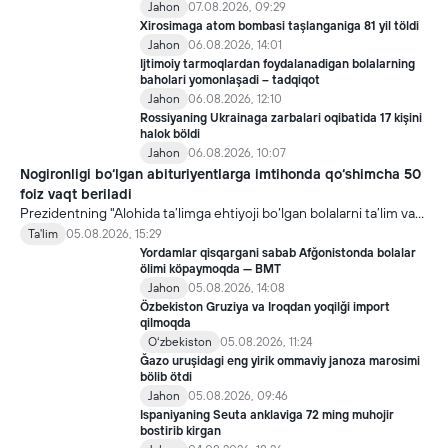
Jahon
07.08.2026, 09:29
Xirosimaga atom bombasi taşlanganiga 81 yil töldi
Jahon
06.08.2026, 14:01
Ijtimoiy tarmoqlardan foydalanadigan bolalarning
baholari yomonlaşadi – tadqiqot
Jahon
06.08.2026, 12:10
Rossiyaning Ukrainaga zarbalari oqibatida 17 kişini
halok böldi
Jahon
06.08.2026, 10:07
Nogironligi bo‘lgan abituriyentlarga imtihonda qo‘shimcha 50
foiz vaqt beriladi
Prezidentning "Alohida ta’limga ehtiyoji bo‘lgan bolalarni ta’lim va
ijtimoiy xizmatlar bilan qamrab olish tizimini takomillashtirish
Ta'lim
05.08.2026, 15:29
bo‘yicha qo‘shimcha chora-tadbirlar to‘g‘risida"gi qarori bilan
Yordamlar qisqargani sabab Afğonistonda bolalar
inklyuziv ta’lim sohasida qator yangi mexanizmlar joriy etilmoqda.
ölimi köpaymoqda — BMT
Jahon
05.08.2026, 14:08
Özbekiston Gruziya va Iroqdan yoqilği import
qilmoqda
Oʻzbekiston
05.08.2026, 11:24
Ğazo uruşidagi eng yirik ommaviy janoza marosimi
bölib ötdi
Jahon
05.08.2026, 09:46
Ispaniyaning Seuta anklaviga 72 ming muhojir
bostirib kirgan