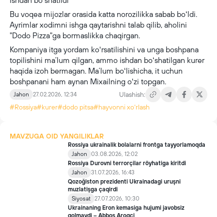
Bu voqea mijozlar orasida katta norozilikka sabab boʻldi.
Ayrimlar xodimni ishga qaytarishni talab qilib, aholini
"Dodo Pizza"ga bormaslikka chaqirgan.
Kompaniya itga yordam koʻrsatilishini va unga boshpana
topilishini maʼlum qilgan, ammo ishdan boʻshatilgan kurer
haqida izoh bermagan. Maʼlum boʻlishicha, it uchun
boshpanani ham aynan Mixailning oʻzi topgan.
Ulashish:
Jahon
27.02.2026, 12:34
#Rossiya
#kurer
#dodo pitsa
#hayvonni xoʻrlash
MAVZUGA OID YANGILIKLAR
Rossiya ukrainalik bolalarni frontga tayyorlamoqda
Jahon
03.08.2026, 12:02
Rossiya Durovni terrorçilar röyhatiga kiritdi
Jahon
31.07.2026, 16:43
Qozoğiston prezidenti Ukrainadagi uruşni
muzlatişga çaqirdi
Siyosat
27.07.2026, 10:30
Ukrainaning Eron kemasiga hujumi javobsiz
qolmaydi – Abbos Aroqçi