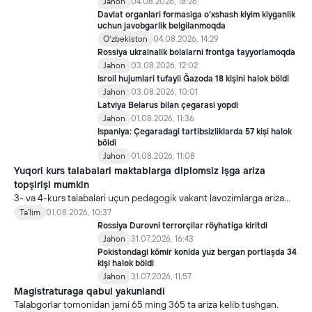
Jahon
04.08.2026, 18:26
Davlat organlari formasiga o‘xshash kiyim kiyganlik
uchun javobgarlik belgilanmoqda
Oʻzbekiston
04.08.2026, 14:29
Rossiya ukrainalik bolalarni frontga tayyorlamoqda
Jahon
03.08.2026, 12:02
Isroil hujumlari tufayli Ğazoda 18 kişini halok böldi
Jahon
03.08.2026, 10:01
Latviya Belarus bilan çegarasi yopdi
Jahon
01.08.2026, 11:36
Ispaniya: Çegaradagi tartibsizliklarda 57 kişi halok
böldi
Jahon
01.08.2026, 11:08
Yuqori kurs talabalari maktablarga diplomsiz işga ariza
topşirişi mumkin
3- va 4-kurs talabalari uçun pedagogik vakant lavozimlarga ariza
topşirish yanada soddalaştirildi.
Ta'lim
01.08.2026, 10:37
Rossiya Durovni terrorçilar röyhatiga kiritdi
Jahon
31.07.2026, 16:43
Pokistondagi kömir konida yuz bergan portlaşda 34
kişi halok böldi
Jahon
31.07.2026, 11:57
Magistraturaga qabul yakunlandi
Talabgorlar tomonidan jami 65 ming 365 ta ariza kelib tushgan.