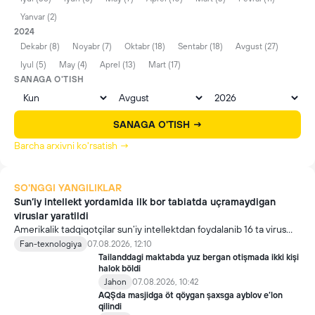
Yanvar (2)
2024
Dekabr (8)
Noyabr (7)
Oktabr (18)
Sentabr (18)
Avgust (27)
Iyul (5)
May (4)
Aprel (13)
Mart (17)
SANAGA O'TISH
SANAGA O'TISH →
Barcha arxivni ko'rsatish →
SO'NGGI YANGILIKLAR
Sun’iy intellekt yordamida ilk bor tabiatda uçramaydigan
viruslar yaratildi
Amerikalik tadqiqotçilar sun’iy intellektdan foydalanib 16 ta virus
yaratdi. Bu kaşfiyot yangi yutuqlarga umid uyğotiş bilan birga,
Fan-texnologiya
07.08.2026, 12:10
undan notöğri maqsadda foydalaniliş borasidagi xavotirlarni ham
Tailanddagi maktabda yuz bergan otişmada ikki kişi
kuçaytirmoqda.
halok böldi
Jahon
07.08.2026, 10:42
AQŞda masjidga öt qöygan şaxsga ayblov e’lon
qilindi