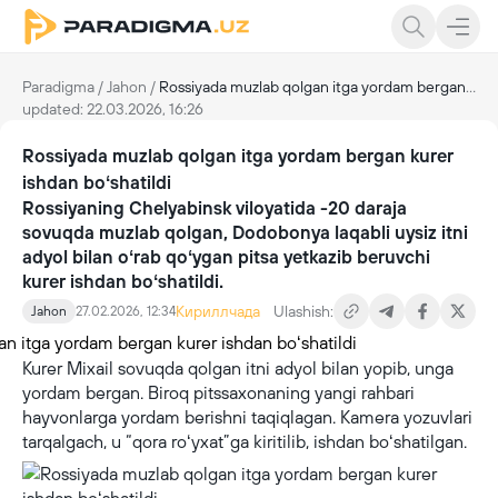
Paradigma
/
Jahon
/
Rossiyada muzlab qolgan itga yordam bergan kurer ishdan boʻshatildi
updated: 22.03.2026, 16:26
Rossiyada muzlab qolgan itga yordam bergan kurer
ishdan boʻshatildi
Rossiyaning Chelyabinsk viloyatida -20 daraja
sovuqda muzlab qolgan, Dodobonya laqabli uysiz itni
adyol bilan oʻrab qoʻygan pitsa yetkazib beruvchi
kurer ishdan boʻshatildi.
Кириллчада
Ulashish:
Jahon
27.02.2026, 12:34
Kurer Mixail sovuqda qolgan itni adyol bilan yopib, unga
yordam bergan. Biroq pitssaxonaning yangi rahbari
hayvonlarga yordam berishni taqiqlagan. Kamera yozuvlari
tarqalgach, u “qora roʻyxat”ga kiritilib, ishdan boʻshatilgan.