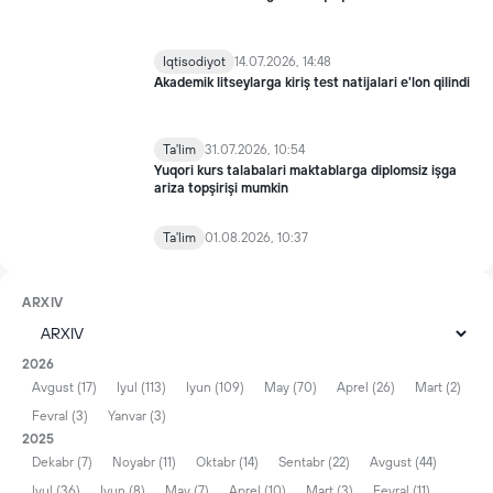
Iqtisodiyot
14.07.2026, 14:48
Akademik litseylarga kiriş test natijalari e'lon qilindi
Ta'lim
31.07.2026, 10:54
Yuqori kurs talabalari maktablarga diplomsiz işga
ariza topşirişi mumkin
Ta'lim
01.08.2026, 10:37
ARXIV
2026
Avgust (17)
Iyul (113)
Iyun (109)
May (70)
Aprel (26)
Mart (2)
Fevral (3)
Yanvar (3)
2025
Dekabr (7)
Noyabr (11)
Oktabr (14)
Sentabr (22)
Avgust (44)
Iyul (36)
Iyun (8)
May (7)
Aprel (10)
Mart (3)
Fevral (11)