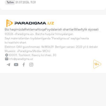
Ta'lim
31.07.2026, 11:31
Biz haqimizda
Reklama
Aloqa
Foydalanish shartlari
Maxfiylik siyosati
©2026 «Paradigma.uz». Barcha huqular himoyalangan.

Sayt materiallaridan foydalanilganda "Paradigma.uz" saytiga havola 
ko'rsatilishi shart.

Elektron OAV guvohnomasi: №180629. Berilgan sanasi: 2023 yil 6 dekabr

Muassis: «Paradigma Media» MChJ
100011, Toshkent, Navoiy ko'chasi, 30
info@paradigma.uz