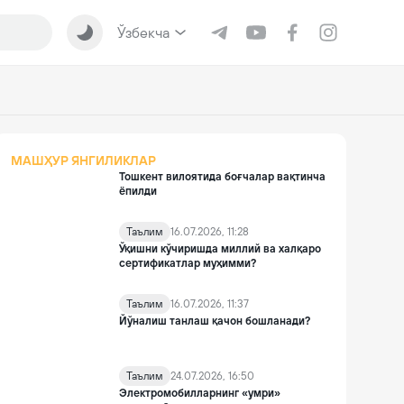
Ўзбекча
МАШҲУР ЯНГИЛИКЛАР
Тошкент вилоятида боғчалар вақтинча
ёпилди
Таълим
16.07.2026, 11:28
Ўқишни кўчиришда миллий ва халқаро
сертификатлар муҳимми?
Таълим
16.07.2026, 11:37
Йўналиш танлаш қачон бошланади?
Таълим
24.07.2026, 16:50
Электромобилларнинг «умри»