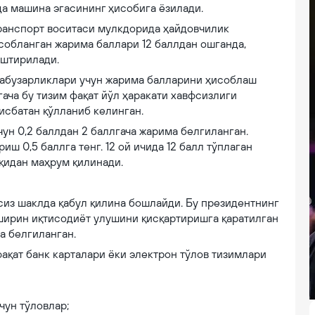
а машина эгасининг ҳисобига ёзилади.
транспорт воситаси мулкдорида ҳайдовчилик
собланган жарима баллари 12 баллдан ошганда,
аштирилади.
идабузарликлари учун жарима балларини ҳисоблаш
гача бу тизим фақат йўл ҳаракати хавфсизлиги
исбатан қўлланиб келинган.
ун 0,2 баллдан 2 баллгача жарима белгиланган.
ш 0,5 баллга тенг. 12 ой ичида 12 балл тўплаган
уқидан маҳрум қилинади.
лсиз шаклда қабул қилина бошлайди. Бу президентнинг
ирин иқтисодиёт улушини қисқартиришга қаратилган
а белгиланган.
ақат банк карталари ёки электрон тўлов тизимлари
чун тўловлар;