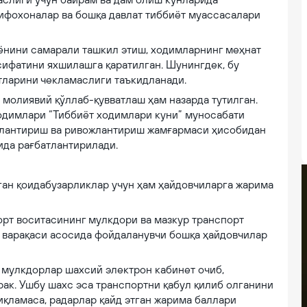
шифохоналар ва бошқа давлат тиббиёт муассасалари
ёнини самарали ташкил этиш, ходимларнинг меҳнат
ифатини яхшилашга қаратилган. Шунингдек, бу
тларини чекламаслиги таъкидланади.
молиявий қўллаб-қувватлаш ҳам назарда тутилган.
ходимлари “Тиббиёт ходимлари куни” муносабати
тлантириш ва ривожлантириш жамғармаси ҳисобидан
ида рағбатлантирилади.
тган қоидабузарликлар учун ҳам ҳайдовчиларга жарима
орт воситасининг мулкдори ва мазкур транспорт
л варақаси асосида фойдаланувчи бошқа ҳайдовчилар
н мулкдорлар шахсий электрон кабинет очиб,
ак. Ушбу шахс эса транспортни қабул қилиб олганини
иқламаса, радарлар қайд этган жарима баллари