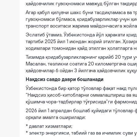
ҳайдовчилик гувоҳномаси мавжуд бўлган тақдирд
Агар қабул қилувчи шахс буни тасдиқламаса ва 
гувоҳномаси бўлмаса, қоидабузарликлар учун ҳи
транспорт воситаси жарима майдончасига жойл
Эслатиб ўтамиз, Ўзбекистонда йўл ҳаракати қо
тартиби 2025 йил 1 июндан жорий этилган. Ҳозир
ходимлари томонидан қайд этилган ҳолатларга н
Тизимда қоидабузарликларнинг қарийб 20 тури уч
Масалан, тезликни соатига 20 километргача ошири
ҳайдовчилар 6 ойдан 3 йилгача ҳайдовчилик ҳуқ
Нақдсиз савдо даври бошланади
Ўзбекистонда бир қатор тўловлар фақат нақд пу
“Нақдсиз ҳисоб-китобларни оммалаштириш ва яш
қўшимча чора-тадбирлар тўғрисида”ги фармонид
2026 йил 1 апрелдан бошлаб қуйидаги тўловлар ф
орқали амалга оширилади:
* давлат хизматлари;
* электр энергияси, табиий газ ва ичимлик суви у