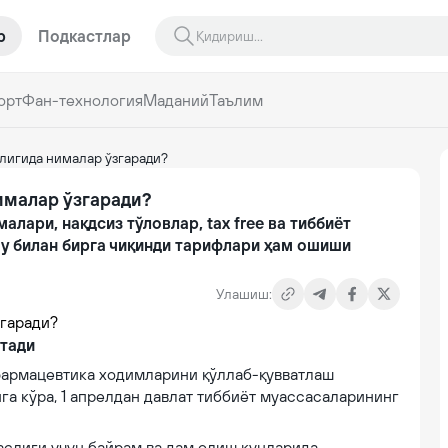
р
Подкастлар
орт
Фан-технология
Маданий
Таълим
лигида нималар ўзгаради?
ималар ўзгаради?
алари, нақдсиз тўловлар, tax free ва тиббиёт
у билан бирга чиқинди тарифлари ҳам ошиши
Улашиш:
ўтади
 фармацевтика ходимларини қўллаб-қувватлаш
нга кўра, 1 апрелдан давлат тиббиёт муассасаларининг
аслиги учун байрам ва дам олиш кунларида