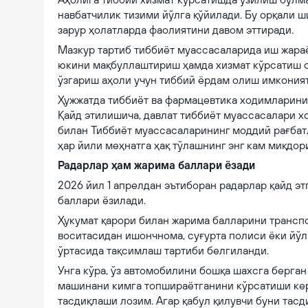
навбатчилик тизими йўлга қўйилади. Бу орқали 
зарур ҳолатларда фаолиятини давом эттиради.
Мазкур тартиб тиббиёт муассасаларида иш жара
юкини мақбуллаштириш ҳамда хизмат кўрсатиш с
ўзгариш аҳоли учун тиббий ёрдам олиш имкония
Ҳужжатда тиббиёт ва фармацевтика ходимларини 
Қайд этилишича, давлат тиббиёт муассасалари 
билан Тиббиёт муассасаларининг моддий рағба
ҳар йили меҳнатга ҳақ тўлашнинг энг кам миқдор
Радарлар ҳам жарима баллари ёзади
2026 йил 1 апрелдан эътиборан радарлар қайд э
баллари ёзилади.
Ҳукумат қарори билан жарима балларини трансп
воситасидан ишончнома, суғурта полиси ёки йў
ўртасида тақсимлаш тартиби белгиланди.
Унга кўра, ўз автомобилини бошқа шахсга берга
машинани кимга топшираётганини кўрсатиши кер
тасдиқлаши лозим. Агар қабул қилувчи буни тасд