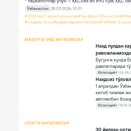
* ташкилотлар учун — ҚҚСсиз 86 890 сўм, ҚҚС бил
Ўзбекистон
28.03.2026, 10:01
#2026 йил 1 апрел қонунлар
#тах фреэ Ўзбекистон
#Ўзбе
#нақдсиз тўлов
#радар жарима баллари
#тиббиёт 5 кунл
МАВЗУГА ОИД ЯНГИЛИКЛАР
Нақд пулдан ка
ривожланмоқд
Бугунги кунда 
давлатларида тў
ёқилғи қуйиш ш
Иқтисодиёт
06.06.
бирига айланган
Нақдсиз тўловл
1 апрелдан Ўзбе
китоб тизими жо
автомобил бозо
Иқтисодиёт
14.05.2
СЎНГГИ ЯНГИЛИКЛАР
30 йилдан орти