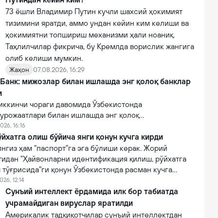
73 ёшли Владимир Путин кучли шахсий ҳокимият
тизимини яратди, аммо ундан кейин ким келиши ва
ҳокимиятни топшириш механизми ҳали ноаниқ.
Таҳлилчилар фикрича, бу Кремлда ворислик жангига
олиб келиши мумкин.
Жаҳон
07.08.2026, 16:29
 Банк: мижозлар билан ишлашда энг қолоқ банклар
и
иккинчи чораги давомида Ўзбекистонда
урожаатлари билан ишлашда энг қолоқ
эга 10 та тижорий банклар рўйхати очиқланган.
026, 16:16
йхатга олиш бўйича янги қонун кучга кирди
нгиз ҳам "паспорт"га эга бўлиши керак. Жорий
тидан "Ҳайвонларни идентификация қилиш, рўйхатга
 тўғрисида"ги қонун Ўзбекистонда расман кучга
026, 12:14
Сунъий интеллект ёрдамида илк бор табиатда
учрамайдиган вируслар яратилди
Америкалик тадқиқотчилар сунъий интеллектдан