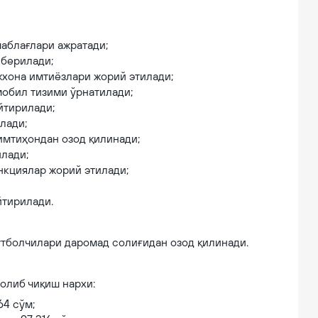
аблағлари ажратади;
 берилади;
жхона имтиёзлари жорий этилади;
мобил тизими ўрнатилади;
йтирилади;
лади;
 имтиҳондан озод қилинади;
илади;
нкциялар жорий этилади;
йтирилади.
утболчилари даромад солиғидан озод қилинади.
олиб чиқиш нархи:
64 сўм;