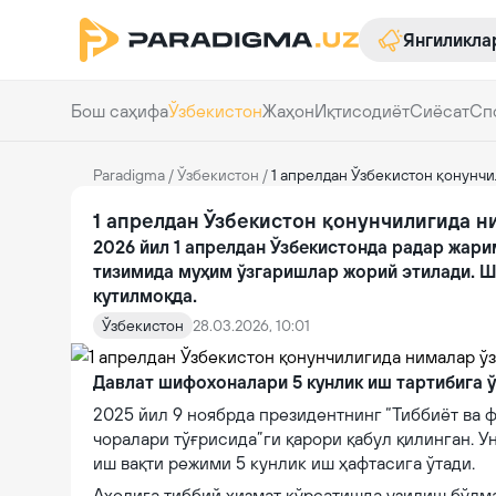
Янгиликла
Бош саҳифа
Ўзбекистон
Жаҳон
Иқтисодиёт
Сиёсат
Сп
Paradigma
/
Ўзбекистон
/
1 апрелдан Ўзбекистон қонунчи
1 апрелдан Ўзбекистон қонунчилигида н
2026 йил 1 апрелдан Ўзбекистонда радар жарим
тизимида муҳим ўзгаришлар жорий этилади. Ш
кутилмоқда.
Ўзбекистон
28.03.2026, 10:01
Давлат шифохоналари 5 кунлик иш тартибига 
2025 йил 9 ноябрда президентнинг “Тиббиёт ва
чоралари тўғрисида”ги қарори қабул қилинган. У
иш вақти режими 5 кунлик иш ҳафтасига ўтади.
Аҳолига тиббий хизмат кўрсатишда узилиш бўлм