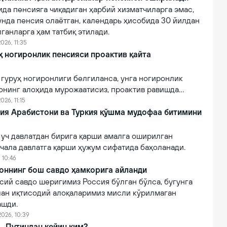
ида пенсияга чиқадиган ҳарбий хизматчиларга эмас,
унда пенсия олаётган, календарь ҳисобида 30 йилдан
лганларга ҳам татбиқ этилади.
026, 11:35
руҳ ногиронлик пенсияси проактив қайта
II гуруҳ ногиронлиги белгиланса, унга ногиронлик
онинг алоҳида мурожаатисиз, проактив равишда
026, 11:15
дия Арабистони ва Туркия қўшма мудофаа битимини
 уч давлатдан бирига қарши амалга оширилган
чала давлатга қарши ҳужум сифатида баҳоланади.
 10:46
оннинг бош савдо ҳамкорига айланди
сий савдо шеригимиз Россия бўлган бўлса, бугунга
лан иқтисодий алоқаларимиз мисли кўрилмаган
ашди.
2026, 10:39
Путиндан кейин ким?