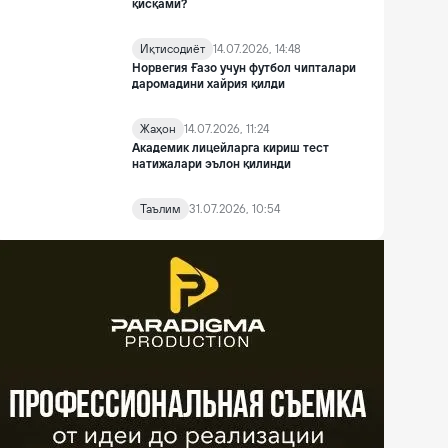
қисқами?
Иқтисодиёт
14.07.2026, 14:48
Норвегия Ғазо учун футбол чипталари
даромадини хайрия қилди
Жаҳон
14.07.2026, 11:24
Академик лицейларга кириш тест
натижалари эълон қилинди
Таълим
31.07.2026, 10:54