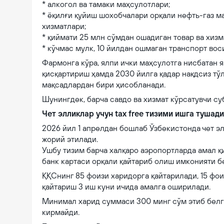
* алкогол ва тамаки маҳсулотлари;
* ёқилғи қуйиш шохобчалари орқали нефть-газ 
хизматлари;
* қиймати 25 млн сўмдан ошадиган товар ва хизм
* кўчмас мулк, 10 йилдан ошмаган транспорт вос
Фармонга кўра, ялпи ички маҳсулотга нисбатан 
қисқартириш ҳамда 2030 йилга қадар нақдсиз тў
мақсадлардан бири ҳисобланади.
Шунингдек, барча савдо ва хизмат кўрсатувчи су
Чет элликлар учун tax free тизими ишга тушади
2026 йил 1 апрелдан бошлаб Ўзбекистонда чет эл
жорий этилади.
Ушбу тизим барча халқаро аэропортларда амал қ
банк картаси орқали қайтариб олиш имконияти б
ҚҚСнинг 85 фоизи харидорга қайтарилади, 15 фои
қайтариш 3 иш куни ичида амалга оширилади.
Минимал харид суммаси 300 минг сўм этиб белг
кирмайди.