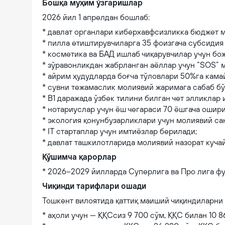
Бошқа муҳим ўзгаришлар
2026 йил 1 апрелдан бошлаб:
* давлат органлари киберхавфсизликка бюджет м
* пилла етиштирувчиларга 35 фоизгача субсидия
* косметика ва БАД ишлаб чиқарувчилар учун бо
* зўравонликдан жабрланган аёллар учун “SOS” 
* айрим ҳудудларда боғча тўловлари 50%га кама
* сувни тежамаслик молиявий жаримага сабаб бў
* В1 даражада ўзбек тилини билган чет элликлар
* нотариуслар учун ёш чегараси 70 ёшгача ошир
* экология қонунбузарликлари учун молиявий са
* IT стартаплар учун имтиёзлар берилади;
* давлат ташкилотларида молиявий назорат куча
Қўшимча қарорлар
* 2026–2029 йилларда Суперлига ва Про лига ф
Чиқинди тарифлари ошади
Тошкент вилоятида қаттиқ маиший чиқиндиларни 
* аҳоли учун — ҚҚСсиз 9 700 сўм, ҚҚС билан 10 8