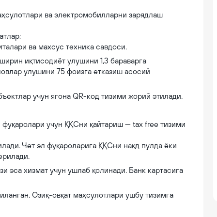
маҳсулотлари ва электромобилларни зарядлаш
атлар;
италари ва махсус техника савдоси.
яширин иқтисодиёт улушини 1,3 бараварга
ловлар улушини 75 фоизга етказиш асосий
бъектлар учун ягона QR-код тизими жорий этилади.
 фуқаролари учун ҚҚСни қайтариш — tax free тизими
илади. Чет эл фуқароларига ҚҚСни нақд пулда ёки
ерилади.
зи эса хизмат учун ушлаб қолинади. Банк картасига
иланган. Озиқ-овқат маҳсулотлари ушбу тизимга