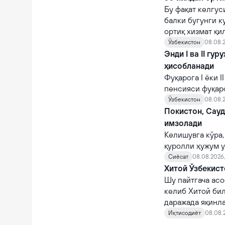
Бу фақат келгус
балки бугунги к
ортиқ хизмат қи
Ўзбекистон
08.08.2
Энди I ва II гу
ҳисобланади
Фуқарога I ёки 
пенсияси фуқар
тайинланади.
Ўзбекистон
08.08.2
Покистон, Сау
имзолади
Келишувга кўра,
қуролли ҳужум у
Сиёсат
08.08.2026,
Хитой Ўзбекист
Шу пайтгача асо
келиб Хитой би
даражада яқинл
Иқтисодиёт
08.08.