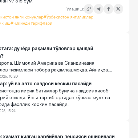
ан 97 316 сўм.
Улашиш:
кистон янги қонунлар
#Ўзбекистон янгиликлар
ик иш
#чиқинди тарифлари
ртага: дунёда рақамли тўловлар қандай
а?
Европа, Шимолий Америка ва Скандинавия
лов тизимлари тобора рақамлашмоқда. Айниқса,
охобчалари бу ўзгаришларнинг илк манзилларидан
2026, 10:20
.
ар: уй ва авто савдоси кескин пасайди
кистонда йирик битимлар бўйича нақдсиз ҳисоб-
рий этилди. Янги тартиб ортидан кўчмас мулк ва
рида фаоллик кескин пасайди.
026, 15:24
қ хизмат қилган ҳарбийлар пенсияси оширилади