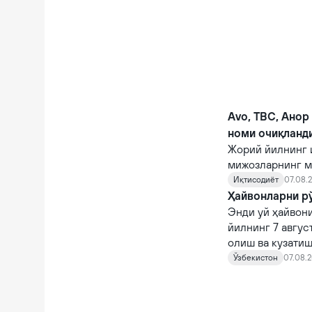
Avo, TBC, Анор
номи очиқланд
Жорий йилнинг 
мижозларнинг м
кўрсаткичларга 
Иқтисодиёт
07.08.2
Ҳайвонларни рў
Энди уй ҳайвони
йилнинг 7 авгус
олиш ва кузатиш
кирди.
Ўзбекистон
07.08.2