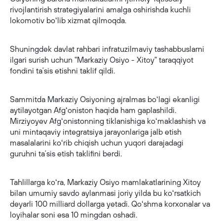
rivojlantirish strategiyalarini amalga oshirishda kuchli
lokomotiv boʻlib xizmat qilmoqda.
Shuningdek davlat rahbari infratuzilmaviy tashabbuslarni
ilgari surish uchun "Markaziy Osiyo - Xitoy" taraqqiyot
fondini taʼsis etishni taklif qildi.
Sammitda Markaziy Osiyoning ajralmas boʻlagi ekanligi
aytilayotgan Afgʻoniston haqida ham gaplashildi.
Mirziyoyev Afgʻonistonning tiklanishiga koʻmaklashish va
uni mintaqaviy integratsiya jarayonlariga jalb etish
masalalarini koʻrib chiqish uchun yuqori darajadagi
guruhni taʼsis etish taklifini berdi.
Tahlillarga koʻra, Markaziy Osiyo mamlakatlarining Xitoy
bilan umumiy savdo aylanmasi joriy yilda bu koʻrsatkich
deyarli 100 milliard dollarga yetadi. Qoʻshma korxonalar va
loyihalar soni esa 10 mingdan oshadi.