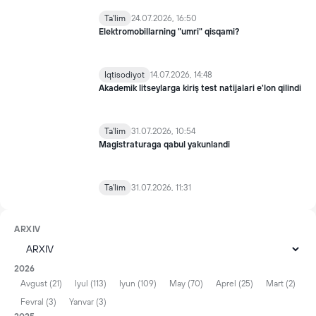
Ta'lim
24.07.2026, 16:50
Elektromobillarning "umri" qisqami?
Iqtisodiyot
14.07.2026, 14:48
Akademik litseylarga kiriş test natijalari e'lon qilindi
Ta'lim
31.07.2026, 10:54
Magistraturaga qabul yakunlandi
Ta'lim
31.07.2026, 11:31
ARXIV
2026
Avgust (21)
Iyul (113)
Iyun (109)
May (70)
Aprel (25)
Mart (2)
Fevral (3)
Yanvar (3)