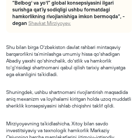
“Belbogʻ va yoʻl” global konsepsiyasini ilgari
surishga qatʼiy sodiqligi ushbu formatdagi
hamkorlikning rivojlanishiga imkon bermoqda", -
degan
Shavkat Mirziyoyev.
Shu bilan birga Oʻzbekiston davlat rahbari mintaqaviy
barqarorlikni taʼminlashga umumiy hissa qoʻshadigan
Abadiy yaxshi qoʻshinchalik, doʻstlik va hamkorlik
toʻgʻrisidagi shartnomani qabul qilish tarixiy ahamiyatga
ega ekanligini taʼkidladi.
Shuningdek, ushbu shartnomani rivojlantirish maqsadida
aniq mexanizm va loyihalarni kiritgan holda uzoq muddatli
sheriklik konsepsiyasini ishlab chiqishni taklif qildi.
Mirziyoyevning taʼkidlashicha, Xitoy bilan savdo
investitsiyaviy va texnologik hamkorlik Markaziy
Osiyoning barcha mamlakatlarini ijtimoiy-iqtisodiy