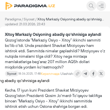
Paradigma
/
Siyosat
/
Xitoy Markaziy Osiyoning abadiy qoʻshnisiga aylandi
updated: 21.03.2026, 23:43
Xitoy Markaziy Osiyoning abadiy qoʻshnisiga aylandi
Qozogʻistonda "Markaziy Osiyo - Xitoy" ikkinchi sammiti
boʻlib oʻtdi. Unda prezident Shavkat Mirziyoyev ham
ishtirok etdi. Sammitda nimalar gaplashildi? Mirziyoyev oʻz
nutqida nimalarni tilga oldi? Xitoy nega mintaqa
mamlakatlariga begʻaraz 207 million AQSh dollari
miqdorida yordam koʻrsatmoqchi?
Кириллчада
Ulashish:
Siyosat
18.06.2025, 17:48
Kecha, 17 iyun kuni Prezident Shavkat Mirziyoyev
Qozogʻiston Prezidenti Qosim Joʻmard-Toʻqayov taklifiga
binoan "Markaziy Osiyo - Xitoy" ikkinchi sammitida
ishtirok etish uchun Ostona shahriga borgan edi.