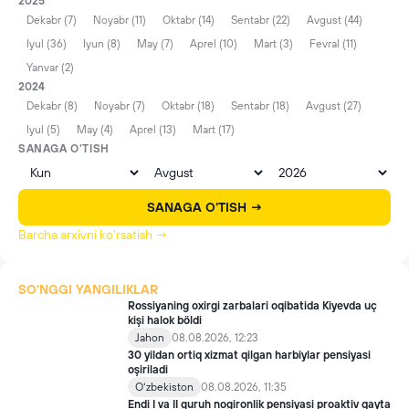
2025
Dekabr (7)
Noyabr (11)
Oktabr (14)
Sentabr (22)
Avgust (44)
Iyul (36)
Iyun (8)
May (7)
Aprel (10)
Mart (3)
Fevral (11)
Yanvar (2)
2024
Dekabr (8)
Noyabr (7)
Oktabr (18)
Sentabr (18)
Avgust (27)
Iyul (5)
May (4)
Aprel (13)
Mart (17)
SANAGA O'TISH
SANAGA O'TISH →
Barcha arxivni ko'rsatish →
SO'NGGI YANGILIKLAR
Rossiyaning oxirgi zarbalari oqibatida Kiyevda uç
kişi halok böldi
Jahon
08.08.2026, 12:23
30 yildan ortiq xizmat qilgan harbiylar pensiyasi
oşiriladi
Oʻzbekiston
08.08.2026, 11:35
Endi I va II guruh nogironlik pensiyasi proaktiv qayta