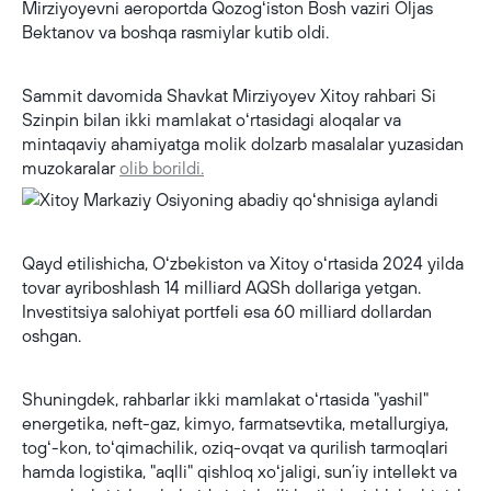
Mirziyoyevni aeroportda Qozogʻiston Bosh vaziri Oljas
Bektanov va boshqa rasmiylar kutib oldi.
Sammit davomida Shavkat Mirziyoyev Xitoy rahbari Si
Szinpin bilan ikki mamlakat oʻrtasidagi aloqalar va
mintaqaviy ahamiyatga molik dolzarb masalalar yuzasidan
muzokaralar
olib borildi.
Qayd etilishicha, Oʻzbekiston va Xitoy oʻrtasida 2024 yilda
tovar ayriboshlash 14 milliard AQSh dollariga yetgan.
Investitsiya salohiyat portfeli esa 60 milliard dollardan
oshgan.
Shuningdek, rahbarlar ikki mamlakat oʻrtasida "yashil"
energetika, neft-gaz, kimyo, farmatsevtika, metallurgiya,
togʻ-kon, toʻqimachilik, oziq-ovqat va qurilish tarmoqlari
hamda logistika, "aqlli" qishloq xoʻjaligi, sunʼiy intellekt va