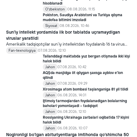
hisoblanadi
Oʻzbekiston
08.08.2026, 11:15
Pokiston, Saudiya Arabistoni va Turkiya qöşma
mudofaa bitimini imzoladi
Siyosat
08.08.2026, 10:46
Sun’iy intellekt yordamida ilk bor tabiatda uçramaydigan
viruslar yaratildi
Amerikalik tadqiqotçilar sun’iy intellektdan foydalanib 16 ta virus
yaratdi. Bu kaşfiyot yangi yutuqlarga umid uyğotiş bilan birga,
Fan-texnologiya
07.08.2026, 12:10
undan notöğri maqsadda foydalaniliş borasidagi xavotirlarni ham
Tailanddagi maktabda yuz bergan otişmada ikki kişi
kuçaytirmoqda.
halok böldi
Jahon
07.08.2026, 10:42
AQŞda masjidga öt qöygan şaxsga ayblov e’lon
qilindi
Jahon
07.08.2026, 09:29
Xirosimaga atom bombasi taşlanganiga 81 yil töldi
Jahon
06.08.2026, 14:01
Ijtimoiy tarmoqlardan foydalanadigan bolalarning
baholari yomonlaşadi – tadqiqot
Jahon
06.08.2026, 12:10
Rossiyaning Ukrainaga zarbalari oqibatida 17 kişini
halok böldi
Jahon
06.08.2026, 10:07
Nogironligi bo‘lgan abituriyentlarga imtihonda qo‘shimcha 50