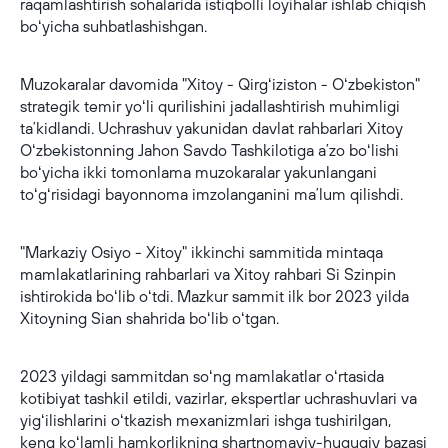
raqamlashtirish sohalarida istiqbolli loyihalar ishlab chiqish
boʻyicha suhbatlashishgan.
Muzokaralar davomida "Xitoy - Qirgʻiziston - Oʻzbekiston"
strategik temir yoʻli qurilishini jadallashtirish muhimligi
taʼkidlandi. Uchrashuv yakunidan davlat rahbarlari Xitoy
Oʻzbekistonning Jahon Savdo Tashkilotiga aʼzo boʻlishi
boʻyicha ikki tomonlama muzokaralar yakunlangani
toʻgʻrisidagi bayonnoma imzolanganini maʼlum qilishdi.
"Markaziy Osiyo - Xitoy" ikkinchi sammitida mintaqa
mamlakatlarining rahbarlari va Xitoy rahbari Si Szinpin
ishtirokida boʻlib oʻtdi. Mazkur sammit ilk bor 2023 yilda
Xitoyning Sian shahrida boʻlib oʻtgan.
2023 yildagi sammitdan soʻng mamlakatlar oʻrtasida
kotibiyat tashkil etildi, vazirlar, ekspertlar uchrashuvlari va
yigʻilishlarini oʻtkazish mexanizmlari ishga tushirilgan,
keng koʻlamli hamkorlikning shartnomaviy-huquqiy bazasi