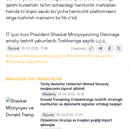
qarshi kurashish, taʼlim sohasidagi hamkorlik markazlari
hamda toʻsiqsiz savdo boʻyicha hamkorlik platformasini
ishga tushirish marosimi boʻlib oʻtdi.
17 iyun kuni Prezident Shavkat Mirziyoyevning Ostonaga
amaliy tashrifi yakunlanib Toshkentga qaytib
keldi.
Ulashish:
Siyosat
18.06.2025, 17:48
#Shavkat Mirziyoyev
#Qozogʻiston
#Tojikiston
#Turkmaniston
#Markaziy Osiyo
#Xitoy
MAVZUGA OID YANGILIKLAR
Turkiy davlatlar rahbarlari Ahmad Yassaviy
maqbarasini ziyorat qilishdi
Madaniy
15.05.2026, 16:18
Donald Trampning Oʻzbekistonga tashrifi: strategik
manfaatlar va diplomatik signallar ortidagi haqiqat
Siyosat
29.04.2025, 17:39
Özbekiston Gruziya va Iroqdan yoqilği import
qilmoqda