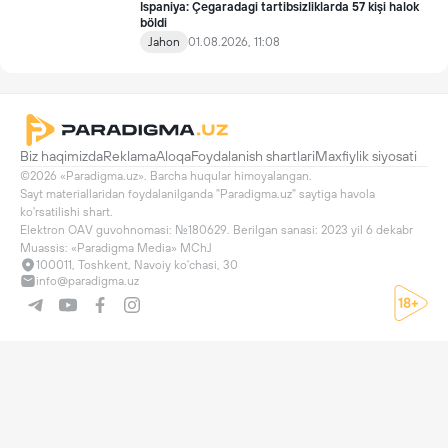
Ispaniya: Çegaradagi tartibsizliklarda 57 kişi halok
böldi
Jahon
01.08.2026, 11:08
Biz haqimizda
Reklama
Aloqa
Foydalanish shartlari
Maxfiylik siyosati
©2026 «Paradigma.uz». Barcha huqular himoyalangan.

Sayt materiallaridan foydalanilganda "Paradigma.uz" saytiga havola 
ko'rsatilishi shart.

Elektron OAV guvohnomasi: №180629. Berilgan sanasi: 2023 yil 6 dekabr

Muassis: «Paradigma Media» MChJ
100011, Toshkent, Navoiy ko'chasi, 30
info@paradigma.uz