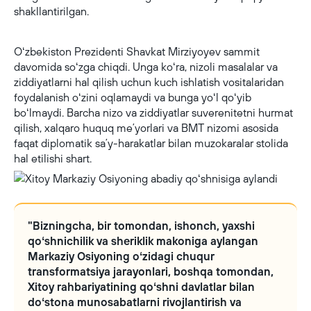
shakllantirilgan.
Oʻzbekiston Prezidenti Shavkat Mirziyoyev sammit
davomida soʻzga chiqdi. Unga koʻra, nizoli masalalar va
ziddiyatlarni hal qilish uchun kuch ishlatish vositalaridan
foydalanish oʻzini oqlamaydi va bunga yoʻl qoʻyib
boʻlmaydi. Barcha nizo va ziddiyatlar suverenitetni hurmat
qilish, xalqaro huquq meʼyorlari va BMT nizomi asosida
faqat diplomatik saʼy-harakatlar bilan muzokaralar stolida
hal etilishi shart.
"Bizningcha, bir tomondan, ishonch, yaxshi
qoʻshnichilik va sheriklik makoniga aylangan
Markaziy Osiyoning oʻzidagi chuqur
transformatsiya jarayonlari, boshqa tomondan,
Xitoy rahbariyatining qoʻshni davlatlar bilan
doʻstona munosabatlarni rivojlantirish va