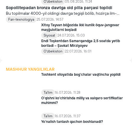
Oʻzbekiston
05.08.2026, 11:24
Sopollitepadan bronza davriga oid pilla parçasi topildi
Bu topilmalar 4000-yil oldingi davrga tegişli bölib, hozirça ilm-
fanga ma’lum bölgan eng qadimgi xonaki ipak qurti pillalari
Fan-texnologiya
25.07.2026, 14:57
hisoblanadi.
Xitoy Tayvan böğozida ikki kunlik öquv-jangovar
maşğulotlarni boşladi
Siyosat
24.07.2026, 15:03
Endi Toşkentdan Samarqandga 2,5 soatda yetib
boriladi – Şavkat Mirziyoyev
Oʻzbekiston
22.07.2026, 16:01
MASHHUR YANGILIKLAR
Toshkent viloyatida bog‘chalar vaqtincha yopildi
Ta'lim
16.07.2026, 11:28
O‘qishni ko‘chirishda milliy va xalqaro sertifikatlar
muhimmi?
Ta'lim
16.07.2026, 11:37
Yo’nalish tanlash qachon boshlanadi?