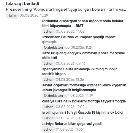
foiz vaqt beriladi
Prezidentning "Alohida ta’limga ehtiyoji bo‘lgan bolalarni ta’lim va
ijtimoiy xizmatlar bilan qamrab olish tizimini takomillashtirish
Ta'lim
05.08.2026, 15:29
bo‘yicha qo‘shimcha chora-tadbirlar to‘g‘risida"gi qarori bilan
Yordamlar qisqargani sabab Afğonistonda bolalar
inklyuziv ta’lim sohasida qator yangi mexanizmlar joriy etilmoqda.
ölimi köpaymoqda — BMT
Jahon
05.08.2026, 14:08
Özbekiston Gruziya va Iroqdan yoqilği import
qilmoqda
Oʻzbekiston
05.08.2026, 11:24
Ğazo uruşidagi eng yirik ommaviy janoza marosimi
bölib ötdi
Jahon
05.08.2026, 09:46
Ispaniyaning Seuta anklaviga 72 ming muhojir
bostirib kirgan
Jahon
04.08.2026, 18:26
Davlat organlari formasiga o‘xshash kiyim kiyganlik
uchun javobgarlik belgilanmoqda
Oʻzbekiston
04.08.2026, 14:29
Rossiya ukrainalik bolalarni frontga tayyorlamoqda
Jahon
03.08.2026, 12:02
Isroil hujumlari tufayli Ğazoda 18 kişini halok böldi
Jahon
03.08.2026, 10:01
Latviya Belarus bilan çegarasi yopdi
Jahon
01.08.2026, 11:36