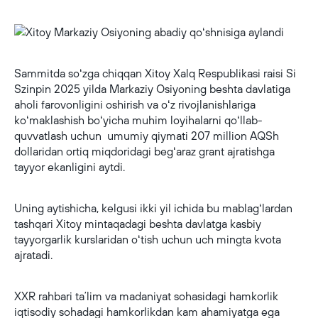
Sammitda soʻzga chiqqan Xitoy Xalq Respublikasi raisi Si
Szinpin 2025 yilda Markaziy Osiyoning beshta davlatiga
aholi farovonligini oshirish va oʻz rivojlanishlariga
koʻmaklashish boʻyicha muhim loyihalarni qoʻllab-
quvvatlash uchun umumiy qiymati 207 million AQSh
dollaridan ortiq miqdoridagi begʻaraz grant ajratishga
tayyor ekanligini aytdi.
Uning aytishicha, kelgusi ikki yil ichida bu mablagʻlardan
tashqari Xitoy mintaqadagi beshta davlatga kasbiy
tayyorgarlik kurslaridan oʻtish uchun uch mingta kvota
ajratadi.
XXR rahbari taʼlim va madaniyat sohasidagi hamkorlik
iqtisodiy sohadagi hamkorlikdan kam ahamiyatga ega