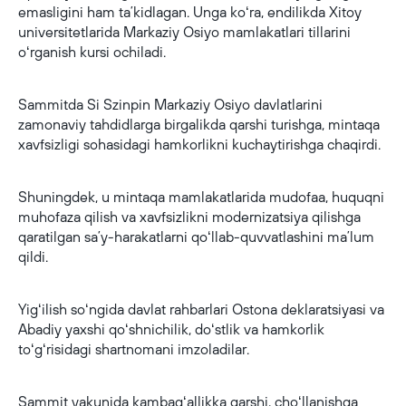
emasligini ham taʼkidlagan. Unga koʻra, endilikda Xitoy
universitetlarida Markaziy Osiyo mamlakatlari tillarini
oʻrganish kursi ochiladi.
Sammitda Si Szinpin Markaziy Osiyo davlatlarini
zamonaviy tahdidlarga birgalikda qarshi turishga, mintaqa
xavfsizligi sohasidagi hamkorlikni kuchaytirishga chaqirdi.
Shuningdek, u mintaqa mamlakatlarida mudofaa, huquqni
muhofaza qilish va xavfsizlikni modernizatsiya qilishga
qaratilgan saʼy-harakatlarni qoʻllab-quvvatlashini maʼlum
qildi.
Yigʻilish soʻngida davlat rahbarlari Ostona deklaratsiyasi va
Abadiy yaxshi qoʻshnichilik, doʻstlik va hamkorlik
toʻgʻrisidagi shartnomani imzoladilar.
Sammit yakunida kambagʻallikka qarshi, choʻllanishga