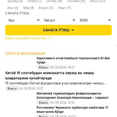
Декабр (8)
Ноябр (7)
Октябр (18)
Сентябр (18)
Август (27)
Июл (5)
Май (4)
Апрел (13)
Март (17)
САНАГА ЎТИШ
САНАГА ЎТИШ →
Барча архивни кўрсатиш →
СЎНГГИ ЯНГИЛИКЛАР
Хиросимага атом бомбаси ташланганига 81 йил
тўлди
Жаҳон
06.08.2026, 14:01
Хитой 15 сентябрдан мамлакатга кириш ва чиқиш
қоидаларини кучайтиради
15 сентябрдан Хитой фуқаролари учун мамлакатдан чиқиш,
хорижликлар учун эса Хитойга кириш тартиби бўйича янги
Жаҳон
06.08.2026, 12:27
қоидалар кучга киради.
Ижтимоий тармоқлардан фойдаланадиган
болаларнинг баҳолари ёмонлашади – тадқиқот
Жаҳон
06.08.2026, 12:10
Россиянинг Украинага зарбалари оқибатида 17
киши ҳалок бўлди
Жаҳон
06.08.2026, 10:07