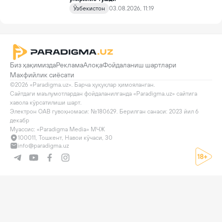
Ўзбекистон
03.08.2026, 11:19
Биз ҳақимизда
Реклама
Алоқа
Фойдаланиш шартлари
Махфийлик сиёсати
©2026 «Paradigma.uz». Барча ҳуқуқлар ҳимояланган.

Сайтдаги маълумотлардан фойдаланилганда «Paradigma.uz» сайтига 
хавола кўрсатилиши шарт.

Электрон ОАВ гувоҳномаси: №180629. Берилган санаси: 2023 йил 6 
декабр

Муассис: «Paradigma Media» МЧЖ
100011, Тошкент, Навои кўчаси, 30
info@paradigma.uz