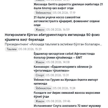
Жиззахда Gentra дарахтга урилиши оқибатида 21
ёшли блогер қиз вафот этди
Ўзбекистон
05.08.2026, 17:19
21 ёшли учувчи носоз самолётни
автомагистралга қўндириб, фожианинг олдини
олди
Жаҳон
05.08.2026, 16:59
Ногиронлиги бўлган абитуриентларга имтиҳонда 50 фоиз
қўшимча вақт берилади
Президентнинг «Алоҳида таълимга эҳтиёжи бўлган болаларни
таълим ва ижтимоий хизматлар билан қамраб олиш тизимини
Таълим
05.08.2026, 15:29
такомиллаштириш бўйича қўшимча чора-тадбирлар
Ёрдамлар қисқаргани сабаб Афғонистонда
тўғрисида»ги қарори билан инклюзив таълим соҳасида қатор
болалар ўлими кўпаймоқда — БМТ
янги механизмлар жорий этилади.
Жаҳон
05.08.2026, 14:08
Каннаваро: «Ёрдамчиларимга ойликни ўз
чўнтагимдан тўлаяпман»
Спорт
05.08.2026, 13:31
Ўзбекистон Грузия ва Ироқдан ёқилғи импорт
қилмоқда
Ўзбекистон
05.08.2026, 11:24
Ғазодаги энг йирик оммавий жаноза маросими
бўлиб ўтди
Жаҳон
05.08.2026, 09:46
Испаниянинг Сеута анклавига 72 минг муҳожир