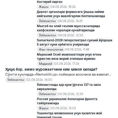
бостириб кирган
Жаҳон
04.08.2026, 18:26
Давлат органлари формасига ўхшаш кийим
кийганлик учун жавобгарлик белгиланмоқда
Ўзбекистон
04.08.2026, 14:29
Мактаб ва олий таълим муассасаларида
хавфсизлик чоралари кучайтирилади
Ўзбекистон
04.08.2026, 12:30
Samarkand-2028 гиперспектрал сунъий йўлдоши
5 август куни орбитага учирилади
Фан-технология
04.08.2026, 11:48
Марказий Осиё мамлакатлари учун ягона
туристик виза жорий этилиши мумкин
Маданий
03.08.2026, 17:26
Ҳуқуқ бор, аммо мурожаатчини ким ҳимоя қилади?
Сўнгги кунларда «Nemolchi.uz» лойиҳаси асосчиси ва жамоат
фаоли Ирина Матвиенко билан боғлиқ воқеа жамоатчиликда
Ўзбекистон
03.08.2026, 14:00
кенг муҳокама қилинмоқда.
Ўзбекистонда ҳар куни ўртача 137 та оила
ажрашмоқда
Ўзбекистон
03.08.2026, 12:39
Россия украиналик болаларни фронтга
тайёрламоқда
Жаҳон
03.08.2026, 12:02
Тошкентда меҳмонхона учун қазилган жой
ўпирилиб тушди