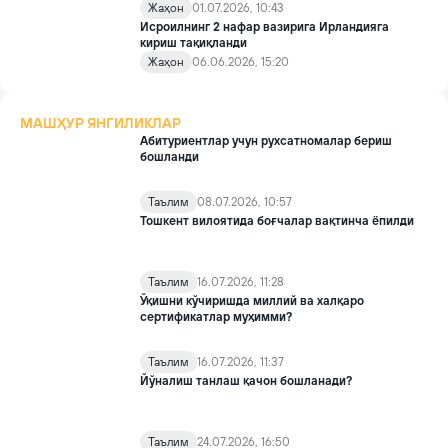
Жаҳон
01.07.2026, 10:43
Исроилнинг 2 нафар вазирига Ирландияга
кириш тақиқланди
Жаҳон
06.06.2026, 15:20
МАШҲУР ЯНГИЛИКЛАР
Абитуриентлар учун рухсатномалар бериш
бошланди
Таълим
08.07.2026, 10:57
Тошкент вилоятида боғчалар вақтинча ёпилди
Таълим
16.07.2026, 11:28
Ўқишни кўчиришда миллий ва халқаро
сертификатлар муҳимми?
Таълим
16.07.2026, 11:37
Йўналиш танлаш қачон бошланади?
Таълим
24.07.2026, 16:50