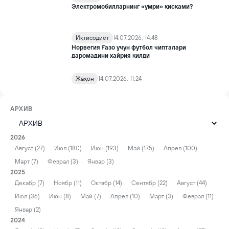
Электромобилларнинг «умри» қисқами?
Иқтисодиёт
14.07.2026, 14:48
Норвегия Ғазо учун футбол чипталари
даромадини хайрия қилди
Жаҳон
14.07.2026, 11:24
АРХИВ
2026
Август (27)
Июл (180)
Июн (193)
Май (175)
Апрел (100)
Март (7)
Феврал (3)
Январ (3)
2025
Декабр (7)
Ноябр (11)
Октябр (14)
Сентябр (22)
Август (44)
Июл (36)
Июн (8)
Май (7)
Апрел (10)
Март (3)
Феврал (11)
Январ (2)
2024