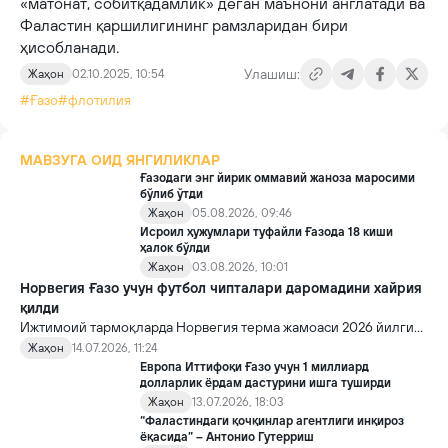
«матонат, собитқадамлик» деган маънони англатади ва
Фаластин қаршилигининг рамзларидан бири
ҳисобланади.
Улашиш:
Жаҳон
02.10.2025, 10:54
#Ғазо
#флотилия
МАВЗУГА ОИД ЯНГИЛИКЛАР
Ғазодаги энг йирик оммавий жаноза маросими
бўлиб ўтди
Жаҳон
05.08.2026, 09:46
Исроил ҳужумлари туфайли Ғазода 18 киши
ҳалок бўлди
Жаҳон
03.08.2026, 10:01
Норвегия Ғазо учун футбол чипталари даромадини хайрия
қилди
Ижтимоий тармоқларда Норвегия терма жамоаси 2026 йилги
FIFA Жаҳон чемпионатидан олган барча мукофот пулини Ғазога
Жаҳон
14.07.2026, 11:24
хайрия қилгани ҳақида хабарлар тарқалди.
Европа Иттифоқи Ғазо учун 1 миллиард
долларлик ёрдам дастурини ишга туширди
Жаҳон
13.07.2026, 18:03
“Фаластиндаги қочқинлар агентлиги инқироз
ёқасида” – Антонио Гутерриш