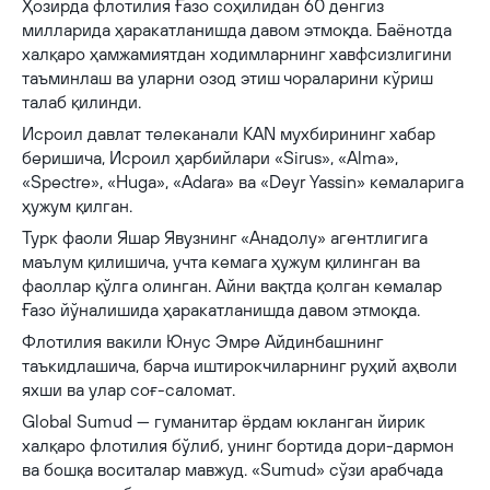
Ҳозирда флотилия Ғазо соҳилидан 60 денгиз
милларида ҳаракатланишда давом этмоқда. Баёнотда
халқаро ҳамжамиятдан ходимларнинг хавфсизлигини
таъминлаш ва уларни озод этиш чораларини кўриш
талаб қилинди.
Исроил давлат телеканали KAN мухбирининг хабар
беришича, Исроил ҳарбийлари «Sirus», «Alma»,
«Spectre», «Huga», «Adara» ва «Deyr Yassin» кемаларига
ҳужум қилган.
Турк фаоли Яшар Явузнинг «Анадолу» агентлигига
маълум қилишича, учта кемага ҳужум қилинган ва
фаоллар қўлга олинган. Айни вақтда қолган кемалар
Ғазо йўналишида ҳаракатланишда давом этмоқда.
Флотилия вакили Юнус Эмре Айдинбашнинг
таъкидлашича, барча иштирокчиларнинг руҳий аҳволи
яхши ва улар соғ-саломат.
Global Sumud — гуманитар ёрдам юкланган йирик
халқаро флотилия бўлиб, унинг бортида дори-дармон
ва бошқа воситалар мавжуд. «Sumud» сўзи арабчада