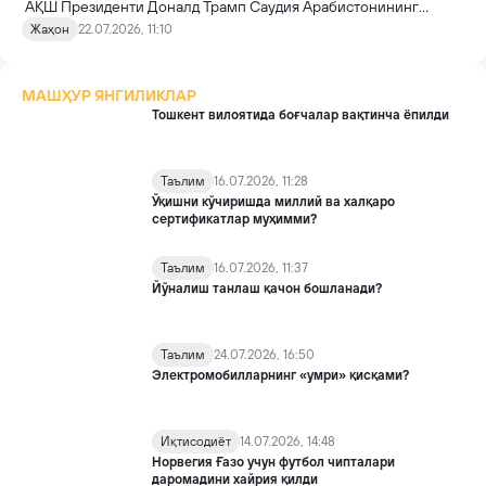
АҚШ Президенти Доналд Трамп Саудия Арабистонининг
фуқаролик ядро энергетикаси дастурини ривожлантиришга
Жаҳон
22.07.2026, 11:10
йўл очувчи муҳим келишувни расман маъқуллади. 30 йилга
мўлжалланган битим қиймати ўнлаб миллиард долларга
баҳоланмоқда.
МАШҲУР ЯНГИЛИКЛАР
Тошкент вилоятида боғчалар вақтинча ёпилди
Таълим
16.07.2026, 11:28
Ўқишни кўчиришда миллий ва халқаро
сертификатлар муҳимми?
Таълим
16.07.2026, 11:37
Йўналиш танлаш қачон бошланади?
Таълим
24.07.2026, 16:50
Электромобилларнинг «умри» қисқами?
Иқтисодиёт
14.07.2026, 14:48
Норвегия Ғазо учун футбол чипталари
даромадини хайрия қилди