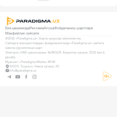
Биз ҳақимизда
Реклама
Алоқа
Фойдаланиш шартлари
Махфийлик сиёсати
©2026 «Paradigma.uz». Барча ҳуқуқлар ҳимояланган.

Сайтдаги маълумотлардан фойдаланилганда «Paradigma.uz» сайтига 
хавола кўрсатилиши шарт.

Электрон ОАВ гувоҳномаси: №180629. Берилган санаси: 2023 йил 6 
декабр

Муассис: «Paradigma Media» МЧЖ
100011, Тошкент, Навои кўчаси, 30
info@paradigma.uz