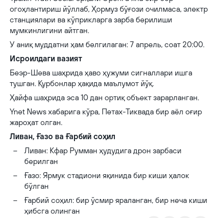
огоҳлантириш йўллаб, Ҳормуз бўғози очилмаса, электр
станциялари ва кўприкларга зарба берилиши
мумкинлигини айтган.
У аниқ муддатни ҳам белгилаган: 7 апрель, соат 20:00.
Исроилдаги вазият
Беэр-Шева шаҳрида ҳаво ҳужуми сигналлари ишга
тушган. Қурбонлар ҳақида маълумот йўқ.
Ҳайфа шаҳрида эса 10 дан ортиқ объект зарарланган.
Ynet News хабарига кўра, Петах-Тиквада бир аёл оғир
жароҳат олган.
Ливан, Ғазо ва Ғарбий соҳил
Ливан: Кфар Румман ҳудудига дрон зарбаси
берилган
Ғазо: Ярмук стадиони яқинида бир киши ҳалок
бўлган
Ғарбий соҳил: бир ўсмир яраланган, бир неча киши
ҳибсга олинган