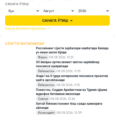
САНАГА ЎТИШ
САНАГА ЎТИШ →
Барча архивни кўрсатиш →
СЎНГГИ ЯНГИЛИКЛАР
Россиянинг сўнгги зарбалари оқибатида Киевда
уч киши ҳалок бўлди
Жаҳон
08.08.2026, 12:23
30 йилдан ортиқ хизмат қилган ҳарбийлар
пенсияси оширилади
Ўзбекистон
08.08.2026, 11:35
Энди I ва II гуруҳ ногиронлик пенсияси проактив
қайта ҳисобланади
Ўзбекистон
08.08.2026, 11:15
Покистон, Саудия Арабистони ва Туркия қўшма
мудофаа битимини имзолади
Сиёсат
08.08.2026, 10:46
Хитой Ўзбекистоннинг бош савдо ҳамкорига
айланди
Иқтисодиёт
08.08.2026, 10:39