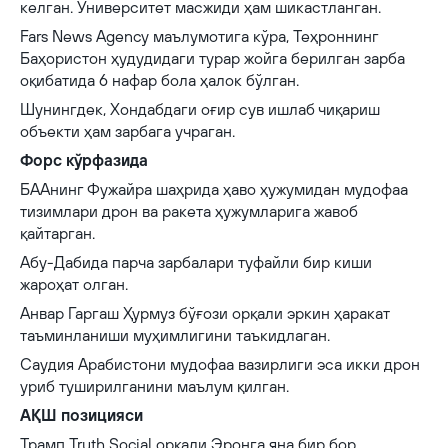
келган. Университет масжиди ҳам шикастланган.
Fars News Agency маълумотига кўра, Теҳроннинг
Баҳористон ҳудудидаги турар жойга берилган зарба
оқибатида 6 нафар бола ҳалок бўлган.
Шунингдек, Хондабдаги оғир сув ишлаб чиқариш
объекти ҳам зарбага учраган.
Форс кўрфазида
БААнинг Фужайра шаҳрида ҳаво ҳужумидан мудофаа
тизимлари дрон ва ракета ҳужумларига жавоб
қайтарган.
Абу-Дабида парча зарбалари туфайли бир киши
жароҳат олган.
Анвар Гаргаш Ҳурмуз бўғози орқали эркин ҳаракат
таъминланиши муҳимлигини таъкидлаган.
Саудия Арабистони мудофаа вазирлиги эса икки дрон
уриб туширилганини маълум қилган.
АҚШ позицияси
Трамп Truth Social орқали Эронга яна бир бор