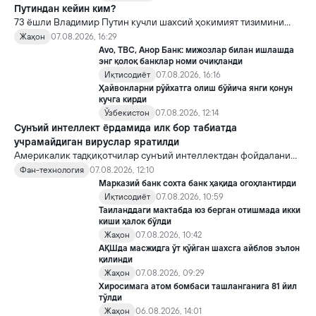
Путиндан кейин ким?
73 ёшли Владимир Путин кучли шахсий ҳокимият тизимини
яратди, аммо ундан кейин ким келиши ва ҳокимиятни
Жаҳон
07.08.2026, 16:29
топшириш механизми ҳали ноаниқ. Таҳлилчилар фикрича, бу
Avo, TBC, Анор Банк: мижозлар билан ишлашда
Кремлда ворислик жангига олиб келиши мумкин.
энг қолоқ банклар номи очиқланди
Иқтисодиёт
07.08.2026, 16:16
Ҳайвонларни рўйхатга олиш бўйича янги қонун
кучга кирди
Ўзбекистон
07.08.2026, 12:14
Сунъий интеллект ёрдамида илк бор табиатда
учрамайдиган вируслар яратилди
Америкалик тадқиқотчилар сунъий интеллектдан фойдаланиб
16 та вирус яратди. Бу кашфиёт янги ютуқларга умид уйғотиш
Фан-технология
07.08.2026, 12:10
билан бирга, ундан нотўғри мақсадда фойдаланиш борасидаги
Марказий банк сохта банк ҳақида огоҳлантирди
хавотирларни ҳам кучайтирмоқда.
Иқтисодиёт
07.08.2026, 10:59
Таиланддаги мактабда юз берган отишмада икки
киши ҳалок бўлди
Жаҳон
07.08.2026, 10:42
АҚШда масжидга ўт қўйган шахсга айблов эълон
қилинди
Жаҳон
07.08.2026, 09:29
Хиросимага атом бомбаси ташланганига 81 йил
тўлди
Жаҳон
06.08.2026, 14:01