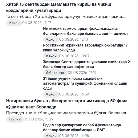
Хитой 15 сентябрдан мамлакатга кириш ва чиқиш
қоидаларини кучайтиради
15 сентябрдан Хитой фуқаролари учун мамлакатдан чиқиш,
хорижликлар учун эса Хитойга кириш тартиби бўйича янги
Жаҳон
06.08.2026, 12:27
қоидалар кучга киради.
Ижтимоий тармоқлардан фойдаланадиган
болаларнинг баҳолари ёмонлашади – тадқиқот
Жаҳон
06.08.2026, 12:10
Россиянинг Украинага зарбалари оқибатида 17
киши ҳалок бўлди
Жаҳон
06.08.2026, 10:07
Жиззахда Gentra дарахтга урилиши оқибатида 21
ёшли блогер қиз вафот этди
Ўзбекистон
05.08.2026, 17:19
21 ёшли учувчи носоз самолётни
автомагистралга қўндириб, фожианинг олдини
олди
Жаҳон
05.08.2026, 16:59
Ногиронлиги бўлган абитуриентларга имтиҳонда 50 фоиз
қўшимча вақт берилади
Президентнинг «Алоҳида таълимга эҳтиёжи бўлган болаларни
таълим ва ижтимоий хизматлар билан қамраб олиш тизимини
Таълим
05.08.2026, 15:29
такомиллаштириш бўйича қўшимча чора-тадбирлар
Ёрдамлар қисқаргани сабаб Афғонистонда
тўғрисида»ги қарори билан инклюзив таълим соҳасида қатор
болалар ўлими кўпаймоқда — БМТ
янги механизмлар жорий этилади.
Жаҳон
05.08.2026, 14:08