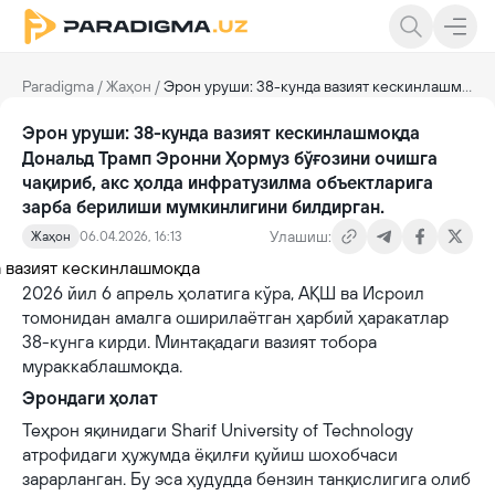
Paradigma
/
Жаҳон
/
Эрон уруши: 38-кунда вазият кескинлашмоқда
Эрон уруши: 38-кунда вазият кескинлашмоқда
Дональд Трамп Эронни Ҳормуз бўғозини очишга
чақириб, акс ҳолда инфратузилма объектларига
зарба берилиши мумкинлигини билдирган.
Улашиш:
Жаҳон
06.04.2026, 16:13
2026 йил 6 апрель ҳолатига кўра, АҚШ ва Исроил
томонидан амалга оширилаётган ҳарбий ҳаракатлар
38-кунга кирди. Минтақадаги вазият тобора
мураккаблашмоқда.
Эрондаги ҳолат
Теҳрон яқинидаги Sharif University of Technology
атрофидаги ҳужумда ёқилғи қуйиш шохобчаси
зарарланган. Бу эса ҳудудда бензин танқислигига олиб