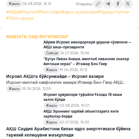
Улашиш:
Жаҳон
06.04.2026, 16:13
#АҚШ
#Исроил
#Яқин Шарқ
#дрон ҳужумлари
#Ҳурмуз бўғози
#Эрон уруши
МАВЗУГА ОИД ЯНГИЛИКЛАР
Айрим Исроил амалдорлари урушни чўзмоқчи —
АҚШ вице-президенти
Сиёсат
16.07.2026, 15:54
“Бутун Ливан ёниши, минглаб ливанлик оналар
йиғлаши керак” – Итамар Бен Гвир
Жаҳон
19.06.2026, 15:12
Исроил АҚШга бўйсунмайди – Исроил вазири
Исроил миллий хавфсизлик вазири Итамар Бен-Гвир АҚШ
билан эҳтимолий келишувлар юзасидан кескин баёнот бериб,
Жаҳон
15.06.2026, 12:59
Исроил ташқи босимлар остида қарор қабул қилмаслигини
Исроил ҳужумлари туфайли Ғазода 18 киши
таъкидлади.
ҳалок бўлди
Жаҳон
03.08.2026, 10:01
АҚШ Эроннинг ҳарбий объектларига янги
зарбалар берди
Жаҳон
30.07.2026, 15:30
АҚШ Саудия Арабистони билан ядро энергетикаси бўйича
тарихий келишувни маъқуллади