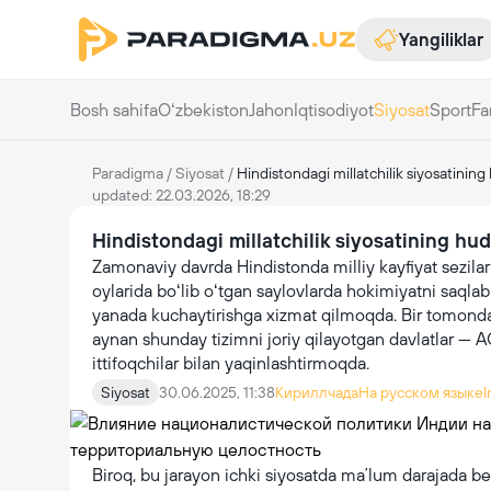
Yangiliklar
Bosh sahifa
Oʻzbekiston
Jahon
Iqtisodiyot
Siyosat
Sport
Fa
Paradigma
/
Siyosat
/
Hindistondagi millatchilik siyosatining 
updated: 22.03.2026, 18:29
Hindistondagi millatchilik siyosatining hudu
Zamonaviy davrda Hindistonda milliy kayfiyat sezila
oylarida boʻlib oʻtgan saylovlarda hokimiyatni saqlab 
yanada kuchaytirishga xizmat qilmoqda. Bir tomondan
aynan shunday tizimni joriy qilayotgan davlatlar — A
ittifoqchilar bilan yaqinlashtirmoqda.
Siyosat
30.06.2025, 11:38
Кириллчада
На русском языке
I
Biroq, bu jarayon ichki siyosatda maʼlum darajada b