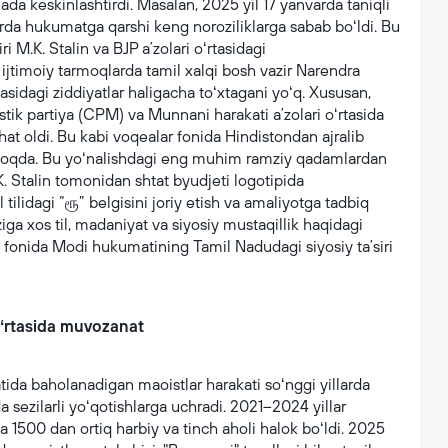
anada keskinlashtirdi. Masalan, 2025 yil 17 yanvarda taniqli
qlarda hukumatga qarshi keng noroziliklarga sabab boʻldi. Bu
i M.K. Stalin va BJP aʼzolari oʻrtasidagi
ijtimoiy tarmoqlarda tamil xalqi bosh vazir Narendra
tasidagi ziddiyatlar haligacha toʻxtagani yoʻq. Xususan,
ik partiya (CPM) va Munnani harakati aʼzolari oʻrtasida
at oldi. Bu kabi voqealar fonida Hindistondan ajralib
rmoqda. Bu yoʻnalishdagi eng muhim ramziy qadamlardan
K. Stalin tomonidan shtat byudjeti logotipida
tilidagi “ரூ” belgisini joriy etish va amaliyotga tadbiq
iga xos til, madaniyat va siyosiy mustaqillik haqidagi
yon fonida Modi hukumatining Tamil Nadudagi siyosiy taʼsiri
 oʻrtasida muvozanat
atida baholanadigan maoistlar harakati soʻnggi yillarda
 sezilarli yoʻqotishlarga uchradi. 2021–2024 yillar
da 1500 dan ortiq harbiy va tinch aholi halok boʻldi. 2025