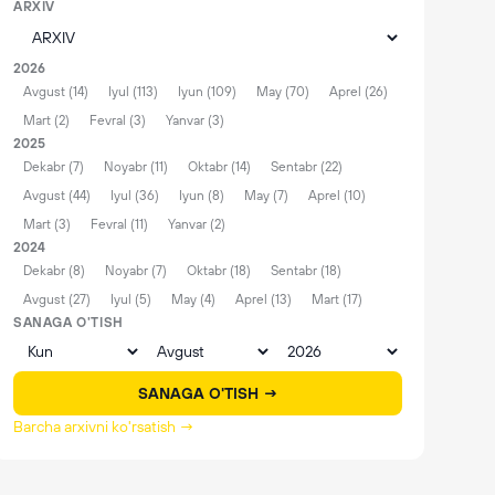
ARXIV
2026
Avgust (14)
Iyul (113)
Iyun (109)
May (70)
Aprel (26)
Mart (2)
Fevral (3)
Yanvar (3)
2025
Dekabr (7)
Noyabr (11)
Oktabr (14)
Sentabr (22)
Avgust (44)
Iyul (36)
Iyun (8)
May (7)
Aprel (10)
Mart (3)
Fevral (11)
Yanvar (2)
2024
Dekabr (8)
Noyabr (7)
Oktabr (18)
Sentabr (18)
Avgust (27)
Iyul (5)
May (4)
Aprel (13)
Mart (17)
SANAGA O'TISH
SANAGA O'TISH →
Barcha arxivni ko'rsatish →