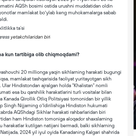
matini AQSh bosimi ostida urushni muddatidan oldin
u bayonotlar mamlakat boʻylab keng muhokamalarga sabab
ldi.
gress
yetakchilaridan bir
i
yana kun tartibiga olib chiqmoqdami?
ashovchi 20 millionga yaqin sikhlarning harakati bugungi
qsa, mamlakat tashqarisida faoliyat yuritayotgan sikh
. Ular Hindistondan ajralgan holda "Khalistan" nomli
ti esa bu qarshilik harakatlarini turli vositalar bilan
Kanada Qirollik Otliq Politsiyasi tomonidan bir yillik
 Singh Nijjarning oʻldirilishiga Hindiston hukumati
abrda AQShdagi Sikhlar harakati rahbarlaridan biri
rtidan ham Hindiston tomoniga aloqador shaxslarning
 harakatlar kutilgan natijani bermadi, balki sikhlarning
 Natijada, 2024 yil iyul oyida Kanadaning Kalgari shahrida