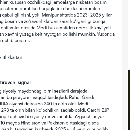
ar, xususan ozchilikdagi jamoalarga nisbatan bosim
 musulmon guruhlari huquqlarini cheklashi mumkin
ng qabul qilinishi, yoki Manipur shtatida 2023–2025 yillar
ing bosim va zoʻravonliklardan zarar koʻrganligi bunga
iy qatlamlar orasida Modi hukumatidan norozilik kayfiyati
sh xavfini yuzaga keltirayotgan boʻlishi mumkin. Yuqorida
li ochib beramiz:
iruvchi signa
l
g siyosiy maydondagi oʻrni sezilarli darajada
ari bu jarayonni yaqqol tasdiqladi: Rahul Gandi
NDIA alyansi doirasida 240 ta oʻrin oldi, Modi
a 293 ta oʻrin bilan koʻpchilikni saqlab qoldi. Garchi BJP
ing kuchayishi siyosiy muvozanatda oʻzgarishlar yuz
10 mayda Hindiston va Pokiston oʻrtasidagi qisqa
rshi tanqidlari kuchaydi. 2025 yil 4 iyun kuni boʻlib