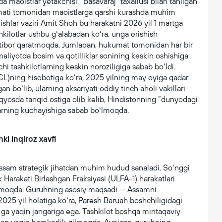
a maoistlar yetakchisi, "Basavaraj" taxallusi bilan tanilgan
mati tomonidan maoistlarga qarshi kurashda muhim
ki ishlar vaziri Amit Shoh bu harakatni 2026 yil 1 martga
shkilotlar ushbu gʻalabadan koʻra, unga erishish
eʼtibor qaratmoqda. Jumladan, hukumat tomonidan har bir
maliyotda bosim va qotilliklar sonining keskin oshishiga
hi tashkilotlarning keskin noroziligiga sabab boʻldi.
PUCL)ning hisobotiga koʻra, 2025 yilning may oyiga qadar
n boʻlib, ularning aksariyati oddiy tinch aholi vakillari
qyosda tanqid ostiga olib kelib, Hindistonning “dunyodagi
rning kuchayishiga sabab boʻlmoqda.
i inqiroz xavfi
ssam strategik jihatdan muhim hudud sanaladi. Soʻnggi
 Harakati Birlashgan Fraksiyasi (ULFA-1) harakatlari
ʻlmoqda. Guruhning asosiy maqsadi — Assamni
 2025 yil holatiga koʻra, Paresh Baruah boshchiligidagi
ga yaqin jangariga ega. Tashkilot boshqa mintaqaviy