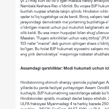
yil 21 may kuni boʻlib oʻtgan maxsus harbiy amaliyotd
Nambala Keshava Rao oʻldirildi. Bu voqea BJP huku
burilish nuqtasi sifatida talqin qilinib, Hindiston ich
qadar toʻliq tugatishga vaʼda berdi. Biroq, xalqaro ta
jarayonidagi demokratik meʼyorlarning buzilishiga 
oʻldirilgan maoist uchun pul mukofoti belgilanishi a
olib keldi. Bu esa inson huquqlari bilan shugʻullanuvc
Masalan, "Fuqaro erkinliklari uchun xalq ittifoqi" (
103 nafar "maoist" deb gumon qilingan shaxs oʻldirilga
boʻlgan. Bu holat BJP hukumati siyosatini xalqaro mi
eng yirik demokratiya” maqomiga nisbatan shubhala
Assamdagi qarshiliklar: Modi hukumati uchun ichk
Hindistonning shimoli-sharqiy qismida joylashgan A
yillarda bu yerda faoliyat yuritayotgan Assam Ozodlik
kuchayib, BJP hukumatining xavotirlariga sabab bo
Hindistondan ajratib, mustaqil davlat barpo etishdir.
ULFA fraksiyasi Myanmadagi 4 ta harbiy bazada 250 