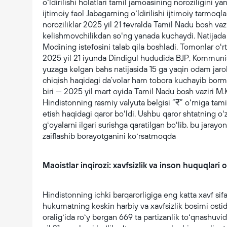
oʻldirilishi holatlari tamil jamoasining noroziligini y
ijtimoiy faol Jabagarning oʻldirilishi ijtimoiy tarmo
noroziliklar 2025 yil 21 fevralda Tamil Nadu bosh vazir
kelishmovchilikdan soʻng yanada kuchaydi. Natijada 
Modining istefosini talab qila boshladi. Tomonlar oʻr
2025 yil 21 iyunda Dindigul hududida BJP, Kommunist
yuzaga kelgan bahs natijasida 15 ga yaqin odam jaroh
chiqish haqidagi daʼvolar ham tobora kuchayib bo
biri — 2025 yil mart oyida Tamil Nadu bosh vaziri M.
Hindistonning rasmiy valyuta belgisi “₹” oʻrniga tamil 
etish haqidagi qaror boʻldi. Ushbu qaror shtatning oʻz
gʻoyalarni ilgari surishga qaratilgan boʻlib, bu jara
zaiflashib borayotganini koʻrsatmoqda
Maoistlar inqirozi: xavfsizlik va inson huquqlari
Hindistonning ichki barqarorligiga eng katta xavf sif
hukumatning keskin harbiy va xavfsizlik bosimi ostida
oraligʻida roʻy bergan 669 ta partizanlik toʻqnashuvi