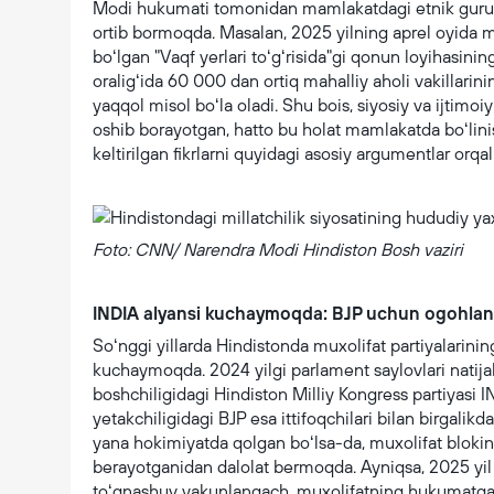
Modi hukumati tomonidan mamlakatdagi etnik guruhl
ortib bormoqda. Masalan, 2025 yilning aprel oyida
boʻlgan "Vaqf yerlari toʻgʻrisida"gi qonun loyihasini
oraligʻida 60 000 dan ortiq mahalliy aholi vakillarin
yaqqol misol boʻla oladi. Shu bois, siyosiy va ijtimo
oshib borayotgan, hatto bu holat mamlakatda boʻlini
keltirilgan fikrlarni quyidagi asosiy argumentlar orqa
Foto: CNN/ Narendra Modi Hindiston Bosh vaziri
INDIA alyansi kuchaymoqda: BJP uchun ogohlant
Soʻnggi yillarda Hindistonda muxolifat partiyalarinin
kuchaymoqda. 2024 yilgi parlament saylovlari natijal
boshchiligidagi Hindiston Milliy Kongress partiyasi I
yetakchiligidagi BJP esa ittifoqchilari bilan birgalikd
yana hokimiyatda qolgan boʻlsa-da, muxolifat blokin
berayotganidan dalolat bermoqda. Ayniqsa, 2025 yil 
toʻqnashuv yakunlangach, muxolifatning hukumatga qa