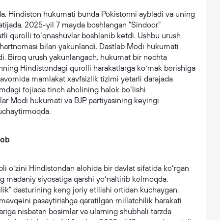
a, Hindiston hukumati bunda Pokistonni aybladi va uning
 Natijada, 2025-yil 7 mayda boshlangan "Sindoor"
atli qurolli toʻqnashuvlar boshlanib ketdi. Ushbu urush
shartnomasi bilan yakunlandi. Dastlab Modi hukumati
ildi. Biroq urush yakunlangach, hukumat bir nechta
onning Hindistondagi qurolli harakatlarga koʻmak berishiga
davomida mamlakat xavfsizlik tizimi yetarli darajada
dagi fojiada tinch aholining halok boʻlishi
dlar Modi hukumati va BJP partiyasining keyingi
kuchaytirmoqda.
vob
bli oʻzini Hindistondan alohida bir davlat sifatida koʻrgan
ng madaniy siyosatiga qarshi yoʻnaltirib kelmoqda.
ik" dasturining keng joriy etilishi ortidan kuchaygan,
 mavqeini pasaytirishga qaratilgan millatchilik harakati
ariga nisbatan bosimlar va ularning shubhali tarzda