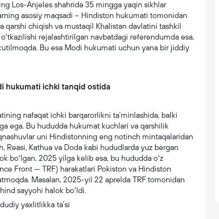
ng Los-Anjeles shahrida 35 mingga yaqin sikhlar
mlarning asosiy maqsadi – Hindiston hukumati tomonidan
 qarshi chiqish va mustaqil Khalistan davlatini tashkil
oʻtkazilishi rejalashtirilgan navbatdagi referendumda esa,
i kutilmoqda. Bu esa Modi hukumati uchun yana bir jiddiy
 hukumati ichki tanqid ostida
ng nafaqat ichki barqarorlikni taʼminlashida, balki
ga ega. Bu hududda hukumat kuchlari va qarshilik
toʻqnashuvlar uni Hindistonning eng notinch mintaqalaridan
ch, Reasi, Kathua va Doda kabi hududlarda yuz bergan
lok boʻlgan. 2025 yilga kelib esa, bu hududda oʻz
ance Front — TRF) harakatlari Pokiston va Hindiston
rsatmoqda. Masalan, 2025-yil 22 aprelda TRF tomonidan
hind sayyohi halok boʻldi.