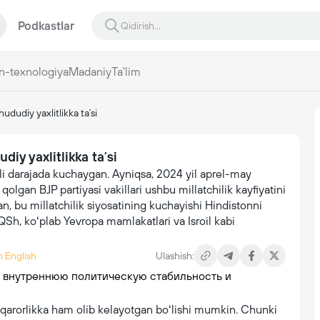
Podkastlar
n-texnologiya
Madaniy
Ta'lim
hududiy yaxlitlikka taʼsi
diy yaxlitlikka taʼsi
rli darajada kuchaygan. Ayniqsa, 2024 yil aprel-may
qolgan BJP partiyasi vakillari ushbu millatchilik kayfiyatini
, bu millatchilik siyosatining kuchayishi Hindistonni
QSh, koʻplab Yevropa mamlakatlari va Isroil kabi
n English
Ulashish:
eqarorlikka ham olib kelayotgan boʻlishi mumkin. Chunki