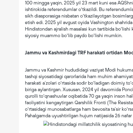
100 mingga yaqin, 2025 yil 23 mart kuni esa AQShni
ishtirokida referendumlar oʻtkazildi. Bu referendu
sikh diasporasiga nisbatan oʻtkazilayotgan bosimlarga
etish edi. 2025 yil avgust oyida Vashington shahrida 
Hindistondan ajralish masalasi kun tartibida boʻlish
siyosiy muammo boʻlib paydo boʻlishi mumkin.
Jammu va Kashmirdagi TRF harakati ortidan Modi
Jammu va Kashmir hududidagi vaziyat Modi hukumatini
tashqi siyosatidagi qarorlarida ham muhim ahamiyat
harakati aʼzolari oʻrtasida sodir boʻladigan doimiy 
biriga aylantirgan. Xususan, 2024 yil davomida Pon
qurolli toʻqnashuvlar oqibatida 70 ga yaqin inson ha
faoliyatini kengaytirgan Qarshilik Fronti (The Resist
oʻrtasidagi munosabatlarga ham bevosita taʼsir koʻ
Pahalgamda uyushtirilgan hujum natijasida 26 nafar 