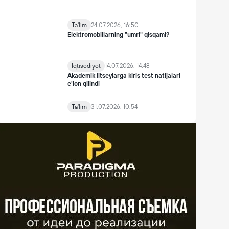
Ta'lim
24.07.2026, 16:50
Elektromobillarning "umri" qisqami?
Iqtisodiyot
14.07.2026, 14:48
Akademik litseylarga kiriş test natijalari
e'lon qilindi
Ta'lim
31.07.2026, 10:54