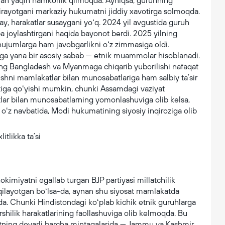
an yaqin hamkorlik qilmoqda. Ayniqsa, guruhning
irayotgani markaziy hukumatni jiddiy xavotirga solmoqda.
y, harakatlar susaygani yoʻq. 2024 yil avgustida guruh
a joylashtirgani haqida bayonot berdi. 2025 yilning
 hujumlarga ham javobgarlikni oʻz zimmasiga oldi.
iga yana bir asosiy sabab — etnik muammolar hisoblanadi.
ing Bangladesh va Myanmaga chiqarib yuborilishi nafaqat
oʻshni mamlakatlar bilan munosabatlariga ham salbiy taʼsir
tiga qoʻyishi mumkin, chunki Assamdagi vaziyat
ar bilan munosabatlarning yomonlashuviga olib kelsa,
, oʻz navbatida, Modi hukumatining siyosiy inqiroziga olib
imiyatni egallab turgan BJP partiyasi millatchilik
d qilayotgan boʻlsa-da, aynan shu siyosat mamlakatda
da. Chunki Hindistondagi koʻplab kichik etnik guruhlarga
shilik harakatlarining faollashuviga olib kelmoqda. Bu
tning deyarli barcha mintaqalarida — Jammu va Kashmir,