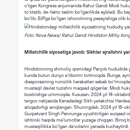
oʻtgan Kongress anjumanida Rahul Gandi Modi huku
toʻxtatib, de-fakto taslim boʻlganlikda aybladi. B
boʻlib, BJPga boʻlgan ishonchning pasayishiga olib ke
Foto: Nova News/ Rahul Gandi Hindiston Milliy Kon
Millatchilik siyosatiga javob: Sikhlar ajralishni 
Hindistonning shimoliy qismidagi Panjob hududida y
kunda butun dunyo eʼtiborini tortmoqda. Bunga, ayni
diasporasining norozilik harakatlari sabab boʻlmoqda
mustaqil davlat tuzishni maqsad qilganlar. Modi hukuma
bostirishga urinmoqda. Xususan, 2024 yil 14-oktabrda 
tergov natijasida Kanadadagi Sikh yetakchisi Hardeep
aloqadorligi aniqlangan. Shuningdek, 2024 yil 18-okt
Gurpatvant Singh Pannunga uyushtirilgan suiqasd o
ishtiroki haqida maʼlumotlar yuzaga chiqqan. Biroq bu
mustaqillikka boʻlgan daʼvolarini yanada kuchaytirdi.