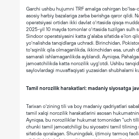
Garchi ushbu hujumni TRF amalga oshirgan boʻlsa-d
asosiy harbiy bazalariga zarba berishga qaror qildi.
operatsiyasi ortidan ikki davlat oʻrtasida qisqa mudd
2025-yil 10 mayda tomonlar oʻrtasida tuzilgan sulh 
Sindoor operatsiyasini katta gʻalaba sifatida eʼlon q
yoʻnalishda tanqidlarga uchradi. Birinchidan, Pokist
toʻsqinlik qila olmaganlikda, ikkinchidan esa, urush 
samarali ishlamaganlikda ayblandi. Ayniqsa, Pahalgam
jamoatchilikda katta norozilik uygʻotdi. Ushbu tanqi
saylovlardagi muvaffaqiyati yuzasidan shubhalarni 
Tamil norozilik harakatlari: madaniy siyosatga ja
Tarixan oʻzining tili va boy madaniy qadriyatlari saba
tamil xalqi norozilik harakatlarini asosan hukumatni
Ayniqsa, bu noroziliklar hukumat tomonidan "uch tillil
chunki tamil jamoatchiligi bu siyosatni tamil tilining
sifatida qoralagan. Shuningdek, ijtimoiy tarmoq faoll