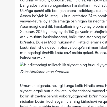
guruhlar — NSCN, CorCom, NLFT, KYKL va PLA — bil
Bangladesh bilan chegaralarda harakatlarini kuchayt
ULFAga qarshi olib borilgan chora-tadbirlarga qarama
Assam boʻylab Mustaqillik kuni arafasida 24 ta bomb
yanvar–fevral oylarida amalga oshirilgan bir nechta
Assamdagi qarshilik harakatlarining kuchayib borish
Xususan, 2025 yil may oyida 150 ga yaqin muhojirn
etnik muhitni keskinlashtirdi, balki Hindistonning q
koʻrsatdi. Bu esa Modi hukumatini katta dilemma os
keskinlashishda davom etsa va bu qoʻshni mamlakatl
mintaqadagi tinchlik katta xavf ostida qoladi. Bu esa
kelishi mumkin.
Foto: Hindiston musulmonlari
Umuman olganda, hozirgi kunga kelib Hindistonda hok
siyosati orqali butun davlatni birlashtirishni maqsa
boʻlinish xavfini oshirib yuborayotgandek koʻrinmoq
nisbatan bosim kuchaygani ularning birlashuvi va qar
holat faqat alohida hududlarda emas, balki mamlaka