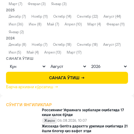
Март (7)
Феврал (3)
Январ (3)
2025
Декабр (7)
Ноябр (11)
Октябр (14)
Сентябр (22)
Август (44)
Июл (36)
Июн (8)
Май (7)
Апрел (10)
Март (4)
Феврал (11)
Январ (2)
2024
Декабр (8)
Ноябр (7)
Октябр (18)
Сентябр (18)
Август (27)
Июл (5)
Май (4)
Апрел (13)
Март (17)
САНАГА ЎТИШ
САНАГА ЎТИШ →
Барча архивни кўрсатиш →
СЎНГГИ ЯНГИЛИКЛАР
Россиянинг Украинага зарбалари оқибатида 17
киши ҳалок бўлди
Жаҳон
06.08.2026, 10:07
Жиззахда Gentra дарахтга урилиши оқибатида 21
ёшли блогер қиз вафот этди