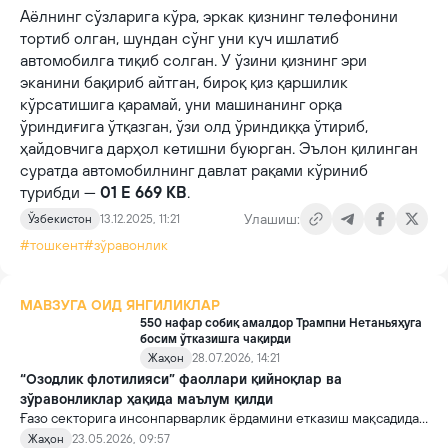
Аёлнинг сўзларига кўра, эркак қизнинг телефонини
тортиб олган, шундан сўнг уни куч ишлатиб
автомобилга тиқиб солган. У ўзини қизнинг эри
эканини бақириб айтган, бироқ қиз қаршилик
кўрсатишига қарамай, уни машинанинг орқа
ўриндиғига ўтқазган, ўзи олд ўриндиққа ўтириб,
ҳайдовчига дарҳол кетишни буюрган. Эълон қилинган
суратда автомобилнинг давлат рақами кўриниб
турибди —
01 E 669 KB
.
Улашиш:
Ўзбекистон
13.12.2025, 11:21
#тошкент
#зўравонлик
МАВЗУГА ОИД ЯНГИЛИКЛАР
550 нафар собиқ амалдор Трампни Нетаньяҳуга
босим ўтказишга чақирди
Жаҳон
28.07.2026, 14:21
“Озодлик флотилияси” фаоллари қийноқлар ва
зўравонликлар ҳақида маълум қилди
Ғазо секторига инсонпарварлик ёрдамини етказиш мақсадида
йўлга чиққан “Озодлик флотилияси” (“Freedom Flotilla”)
Жаҳон
23.05.2026, 09:57