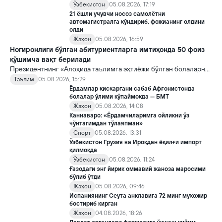
Ўзбекистон
05.08.2026, 17:19
21 ёшли учувчи носоз самолётни
автомагистралга қўндириб, фожианинг олдини
олди
Жаҳон
05.08.2026, 16:59
Ногиронлиги бўлган абитуриентларга имтиҳонда 50 фоиз
қўшимча вақт берилади
Президентнинг «Алоҳида таълимга эҳтиёжи бўлган болаларни
таълим ва ижтимоий хизматлар билан қамраб олиш тизимини
Таълим
05.08.2026, 15:29
такомиллаштириш бўйича қўшимча чора-тадбирлар
Ёрдамлар қисқаргани сабаб Афғонистонда
тўғрисида»ги қарори билан инклюзив таълим соҳасида қатор
болалар ўлими кўпаймоқда — БМТ
янги механизмлар жорий этилади.
Жаҳон
05.08.2026, 14:08
Каннаваро: «Ёрдамчиларимга ойликни ўз
чўнтагимдан тўлаяпман»
Спорт
05.08.2026, 13:31
Ўзбекистон Грузия ва Ироқдан ёқилғи импорт
қилмоқда
Ўзбекистон
05.08.2026, 11:24
Ғазодаги энг йирик оммавий жаноза маросими
бўлиб ўтди
Жаҳон
05.08.2026, 09:46
Испаниянинг Сеута анклавига 72 минг муҳожир
бостириб кирган
Жаҳон
04.08.2026, 18:26