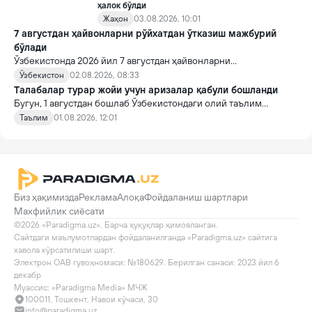
ҳалок бўлди
Жаҳон
03.08.2026, 10:01
7 августдан ҳайвонларни рўйхатдан ўтказиш мажбурий
бўлади
Ўзбекистонда 2026 йил 7 августдан ҳайвонларни
идентификация қилиш ва давлат рўйхатидан ўтказишнинг янги
Ўзбекистон
02.08.2026, 08:33
тартиби кучга киради.
Tалабалар турар жойи учун аризалар қабули бошланди
Бугун, 1 августдан бошлаб Ўзбекистондаги олий таълим
муассасалари талабалар турар жойларига жойлашиш учун
Таълим
01.08.2026, 12:01
аризалар қабули бошланди.
Биз ҳақимизда
Реклама
Алоқа
Фойдаланиш шартлари
Махфийлик сиёсати
©2026 «Paradigma.uz». Барча ҳуқуқлар ҳимояланган.

Сайтдаги маълумотлардан фойдаланилганда «Paradigma.uz» сайтига 
хавола кўрсатилиши шарт.

Электрон ОАВ гувоҳномаси: №180629. Берилган санаси: 2023 йил 6 
декабр

Муассис: «Paradigma Media» МЧЖ
100011, Тошкент, Навои кўчаси, 30
info@paradigma.uz