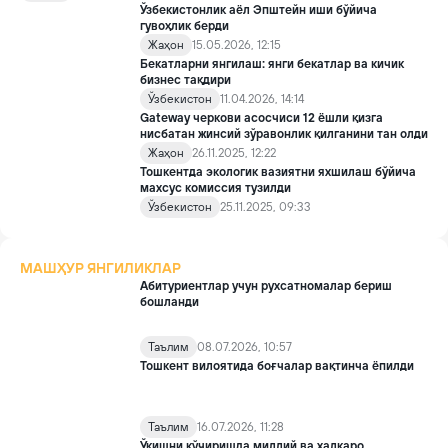
иштирокчилари Исроил томонидан ушланганидан кейин
Ўзбекистонлик аёл Эпштейн иши бўйича
қийноқ ва шафқатсиз муносабатларга дуч келганини маълум
гувоҳлик берди
қилди.
Жаҳон
15.05.2026, 12:15
Бекатларни янгилаш: янги бекатлар ва кичик
бизнес тақдири
Ўзбекистон
11.04.2026, 14:14
Gateway черкови асосчиси 12 ёшли қизга
нисбатан жинсий зўравонлик қилганини тан олди
Жаҳон
26.11.2025, 12:22
Тошкентда экологик вазиятни яхшилаш бўйича
махсус комиссия тузилди
Ўзбекистон
25.11.2025, 09:33
МАШҲУР ЯНГИЛИКЛАР
Абитуриентлар учун рухсатномалар бериш
бошланди
Таълим
08.07.2026, 10:57
Тошкент вилоятида боғчалар вақтинча ёпилди
Таълим
16.07.2026, 11:28
Ўқишни кўчиришда миллий ва халқаро