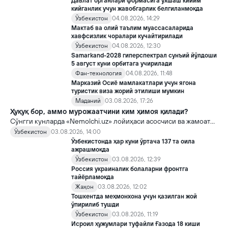
Давлат органлари формасига ўхшаш кийим
кийганлик учун жавобгарлик белгиланмоқда
Ўзбекистон
04.08.2026, 14:29
Мактаб ва олий таълим муассасаларида
хавфсизлик чоралари кучайтирилади
Ўзбекистон
04.08.2026, 12:30
Samarkand-2028 гиперспектрал сунъий йўлдоши
5 август куни орбитага учирилади
Фан-технология
04.08.2026, 11:48
Марказий Осиё мамлакатлари учун ягона
туристик виза жорий этилиши мумкин
Маданий
03.08.2026, 17:26
Ҳуқуқ бор, аммо мурожаатчини ким ҳимоя қилади?
Сўнгги кунларда «Nemolchi.uz» лойиҳаси асосчиси ва жамоат
фаоли Ирина Матвиенко билан боғлиқ воқеа жамоатчиликда
Ўзбекистон
03.08.2026, 14:00
кенг муҳокама қилинмоқда.
Ўзбекистонда ҳар куни ўртача 137 та оила
ажрашмоқда
Ўзбекистон
03.08.2026, 12:39
Россия украиналик болаларни фронтга
тайёрламоқда
Жаҳон
03.08.2026, 12:02
Тошкентда меҳмонхона учун қазилган жой
ўпирилиб тушди
Ўзбекистон
03.08.2026, 11:19
Исроил ҳужумлари туфайли Ғазода 18 киши