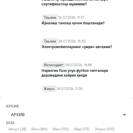
сертификатлар муҳимми?
Таълим
16.07.2026, 11:37
Йўналиш танлаш қачон бошланади?
Таълим
24.07.2026, 16:50
Электромобилларнинг «умри» қисқами?
Иқтисодиёт
14.07.2026, 14:48
Норвегия Ғазо учун футбол чипталари
даромадини хайрия қилди
Жаҳон
14.07.2026, 11:24
АРХИВ
2026
Август (24)
Июл (180)
Июн (193)
Май (175)
Апрел (100)