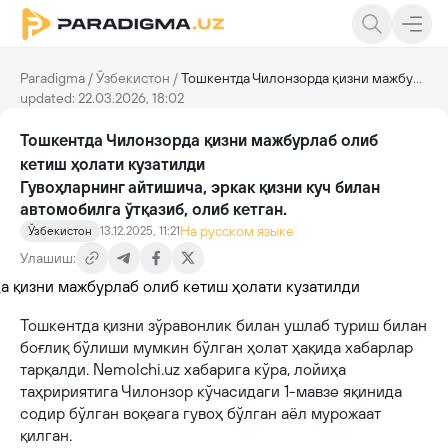
Paradigma
/
Ўзбекистон
/
Тошкентда Чилонзорда қизни мажбурлаб олиб кетиш ҳолати кузатилди
updated: 22.03.2026, 18:02
Тошкентда Чилонзорда қизни мажбурлаб олиб
кетиш ҳолати кузатилди
Гувоҳларнинг айтишича, эркак қизни куч билан
автомобилга ўтқазиб, олиб кетган.
На русском языке
Ўзбекистон
13.12.2025, 11:21
Улашиш:
Тошкентда қизни зўравонлик билан ушлаб туриш билан
боғлиқ бўлиши мумкин бўлган ҳолат ҳақида хабарлар
тарқалди. Nemolchi.uz хабарига кўра, лойиҳа
таҳририятига Чилонзор кўчасидаги 1-мавзе яқинида
содир бўлган воқеага гувоҳ бўлган аёл мурожаат
қилган.